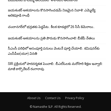
వేముకుంట పోచమ్మ ఆలయంలో శాకాంబరి అలంకారం
జయశంకర్ ఆశయాలను కొనసాగించడమే నిజమైన నివాళి: ఎమ్మెల్యే
ఆరెక‌పూడి గాంధీ
చందానగర్‌లో భద్రతకు పెద్దపీట.. కీలక కూడళ్లలో 26 సీసీ కెమెరాలు..
జయశంకర్ ఆశయాలను ప్రతి పౌరుడు కొనసాగించాలి: బీజేపీ నేతలు
సీఎంసీ పరిధిలో అసంపూర్తి పనులు వెంటనే పూర్తి చేయాలి.. కమిషనర్‌కు
ఎంసీపీఐ(యూ) వినతి
SIR ప్రక్రియలో పారదర్శకత పెంచాలి.. బీఎల్ఓలకు మరోసారి శిక్షణ ఇవ్వాలి:
మాజీ కార్పొరేటర్ రంగారావు
About Us
Contact Us
Privacy Policy
© Namasthe SLP. All Rights Reserved.