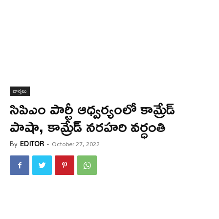
వార్త‌లు
సిపిఎం పార్టీ ఆధ్వర్యంలో కామ్రేడ్
పాషా, కామ్రేడ్ నరహరి వర్ధంతి
By
EDITOR
-
October 27, 2022