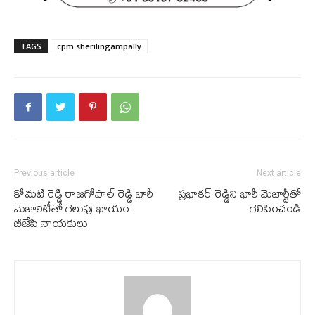
TAGS
cpm sherilingampally
Previous article
Next article
కోమటి రెడ్డి రాజగోపాల్ రెడ్డి భారీ
ప్రభాకర్ రెడ్డిని భారీ మెజార్టీతో
మెజారిటీతో గెలుపు ఖాయం :
గెలిపించండి
బీజేపి నాయకులు