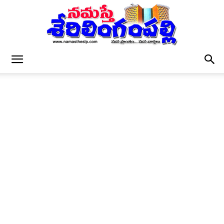
నమస్తే
శేరిలింగంపల్లి