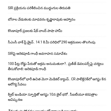
SIR ప్రక్రియను పరిశీలించిన ముద్దంగుల తిరుపతి
బోనాల వేడుకలకు మాధవరం కృష్ణారావుకు ఆహ్వానం
కొండాపూర్ ప్రజలకు షేక్ చాంద్ పాషా హామీ
సీఎంసీ వాక్ ఫ్రీ డ్రైవ్.. 14.1 కి.మీ పరిధిలో 290 ఆక్రమణల తొలగింపు
SIRపై ఆరెకపూడి గాంధీ అవగాహన సమావేశం
100 ఫీట్ల రోడ్డు పేరుతో అక్రమ అనుమతులా?.. ప్రణీత్ డెవలపర్స్‌పై చర్యలు
తీసుకోవాలి: ఆరెకపూడి గాంధీ
కొండాపూర్‌లో భారీ ఉచిత మెగా మెడికల్ క్యాంప్.. CR పాలీక్లినిక్‌లో ఆగస్టు 8న
ఆరోగ్య సేవలు
క్విట్ ఇండియా స్ఫూర్తితో ఆగస్టు 10న జైల్ భరో.. సీఐటీయూ కరపత్రాల
ఆవిష్కరణ