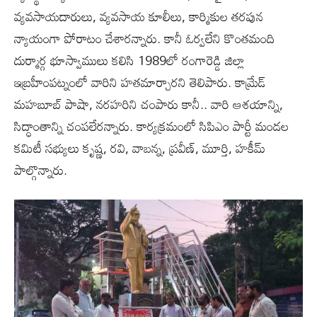
వ్యవసాయదారులు, వ్యవసాయ కూలీలు, కార్మికుల తరపున
న్యాయంగా పోరాటం చేశారన్నారు. కానీ ఓర్వలేని కొంతమంది
దుర్మార్గ భూస్వాములు కలిసి 1989లో రంగారెడ్డి జిల్లా
ఇబ్రహీంపట్నంలో వారిని హతమార్చారని తెలిపారు. కామ్రేడ్
మహబూబ్ పాషా, నరహరిని చంపారు కానీ.. వారి ఆశయాన్ని,
సిద్ధాంతాన్ని చంపలేరన్నారు. కార్యక్రమంలో సిపిఎం పార్టీ మండల
కమిటీ సభ్యులు కృష్ణ, రవి, వాబన్న, ప్రవీణ్, మూర్తి, హకీమ్
పాల్గొన్నారు.