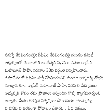
నమస్తే శేరిలింగంపల్లి: సీపీఎం శేరిలింగంపల్లి మండల కమిటీ
ఆధ్వర్యంలో చందానగర్ అంబేద్కర్ విగ్రహం ఎదుట కామ్రేడ్
మహబూబ్ పాషా, నరహరి 33వ వర్ధంతి నిర్వహించారు.
సమావేశంలో సిపిఎం పార్టీ శేరిలింగంపల్లి మండల కార్యదర్శి శోభన్
మాట్లాడుతూ.. కామ్రేడ్ మహబూబ్ పాషా, నరహరి పేద ప్రజల
అభ్యున్నతి కోసం తమ ప్రాణాలు అర్పించిన గొప్ప త్యాగమూర్తులని
అన్నారు. పేదల తరఫున నిక్కచ్చిగా పోరాడుతూ భూస్వామ్య
వ్యవస్థకు వ్యతిరేకంగా పోరాటం చేశారని , పేద రైతులు,