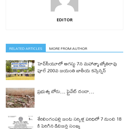
EDITOR
RELATED ARTICLES
MORE FROM AUTHOR
హెచ్‌సీయూలో ఆగస్టు 7న మహాత్మా జ్యోతిరావు
పూలే 200వ జయంతి జాతీయ కన్వెన్షన్
ప్రభుత్వ బోరు… ప్రైవేట్ దందా…
శేరిలింగంపల్లి జంట సర్కిళ్ల పరిధిలో 7 నుంచి 18
కి పెరిగిన డివిజన్ల సంఖ్య