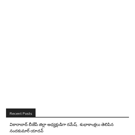
Recent Posts
వికారాబాద్ బీజేపీ జిల్లా అధ్యక్షుడిగా రమేష్‌.. శుభాకాంక్షలు తెలిపిన
నందకుమార్ యాదవ్