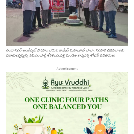
చందానగర్ అంబేద్కర్ విగ్రహం ఎదుట కామ్రేడ్ మహబూబ్ పాషా, నరహరి చిత్రపటాలకు
నివాళులర్పిస్తున్న సిపిఎం పార్టీ శేరిలింగంపల్లి మండల కార్యదర్శి శోభన్ తదితరులు
Advertisement