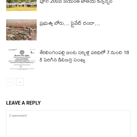
పూలే 200వ జయంతి జాతీయ కన్వెన్షన్
ప్రభుత్వ బోరు… ప్రైవేట్ దందా…
శేరిలింగంపల్లి జంట సర్కిళ్ల పరిధిలో 7 నుంచి 18
కి పెరిగిన డివిజన్ల సంఖ్య
LEAVE A REPLY