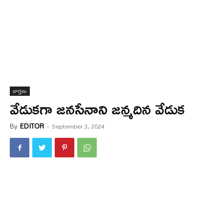
వార్త‌లు
వేడుకగా జనసేనాని జన్మదిన వేడుక
By
EDITOR
-
September 3, 2024