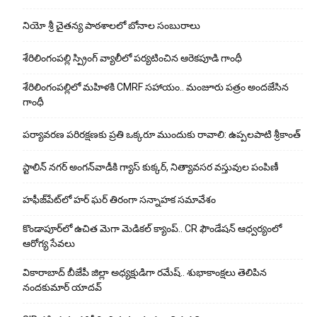
నియో శ్రీ చైతన్య పాఠశాలలో బోనాల సంబురాలు
శేరిలింగంపల్లి స్ప్రింగ్ వ్యాలీలో పర్యటించిన ఆరెకపూడి గాంధీ
శేరిలింగంపల్లిలో మ‌హిళ‌కి CMRF స‌హాయం.. మంజూరు పత్రం అందజేసిన
గాంధీ
పర్యావరణ పరిరక్షణకు ప్రతి ఒక్కరూ ముందుకు రావాలి: ఉప్పలపాటి శ్రీకాంత్
స్టాలిన్ నగర్ అంగన్‌వాడీకి గ్యాస్ కుక్కర్, నిత్యావసర వస్తువుల పంపిణీ
హఫీజ్‌పేట్‌లో హర్ ఘర్ తిరంగా సన్నాహక సమావేశం
కొండాపూర్‌లో ఉచిత మెగా మెడికల్ క్యాంప్.. CR ఫౌండేషన్ ఆధ్వర్యంలో
ఆరోగ్య సేవలు
వికారాబాద్ బీజేపీ జిల్లా అధ్యక్షుడిగా రమేష్‌.. శుభాకాంక్షలు తెలిపిన
నందకుమార్ యాదవ్