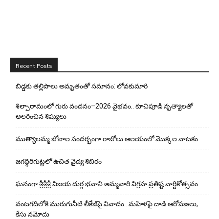
Recent Posts
బిడ్డ‌కు త‌ల్లిపాలు అమృతంతో స‌మానం: లోవ‌కుమారి
శిల్పారామంలో గురు వందనం–2026 వైభవం.. కూచిపూడి నృత్యాలతో
అలరించిన శిష్యులు
ముత్యాలమ్మ బోనాల సందర్భంగా రాజోలు ఆలయంలో మొక్కల నాటకం
జగద్గిరిగుట్టలో ఉచిత వైద్య శిబిరం
ఘనంగా శ్రీశ్రీశ్రీ విజయ దుర్గ భవాని అమ్మవారి విగ్రహ ప్రతిష్ట వార్షికోత్సవం
వంటగదిలోకి మురుగునీటి లీకేజీపై వివాదం.. మహిళపై దాడి ఆరోపణలు,
కేసు నమోదు