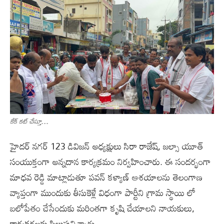
కేక్ కట్ చేస్తూ…
హైదర్ నగర్ 123 డివిజన్ అధ్యక్షులు సిరా రాజేష్, జల్సా యూత్
సంయుక్తంగా అన్నదాన కార్యక్రమం నిర్వహించారు. ఈ సందర్భంగా
మాధవ రెడ్డి మాట్లాడుతూ పవన్ కళ్యాణ్ ఆశయాలను తెలంగాణ
వ్యాప్తంగా ముందుకు తీసుకెళ్లే విధంగా పార్టీని గ్రామ స్థాయి లో
బలోపేతం చేసేందుకు మరింతగా కృషి చేయాలని నాయకులు,
కార్యకర్తలకు పిలుపునిచ్చారు.