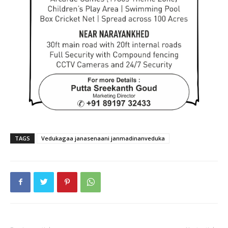
TAGS
Vedukagaa janasenaani janmadinanveduka