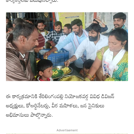
ఈ కార్యక్రమానికి శేరిలింగంపల్లి నియోజకవర్గ వివిధ డివిజన్
అధ్యక్షులు, కోఆర్డినేటర్లు, వీర మహిళలు, జన సైనికులు
అభిమానులు పాల్గొన్నారు.
Advertisement