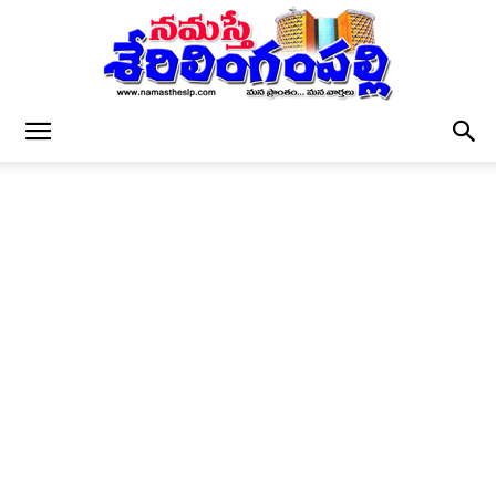
నమస్తే
శేరిలింగంపల్లి