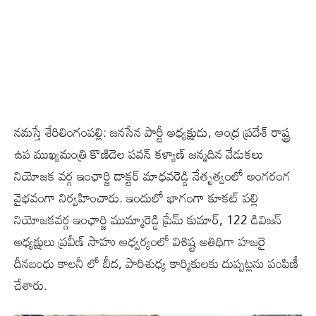
నమస్తే శేరిలింగంపల్లి: జనసేన పార్టీ అధ్యక్షుడు, ఆంధ్ర ప్రదేశ్ రాష్ట్ర
ఉప ముఖ్యమంత్రి కొణిదెల పవన్ కళ్యాణ్ జన్మదిన వేడుకలు
నియోజక వర్గ ఇంఛార్జి డాక్టర్ మాధవరెడ్డి నేతృత్వంలో అంగరంగ
వైభవంగా నిర్వహించారు. ఇందులో భాగంగా కూకట్ పల్లి
నియోజకవర్గ ఇంఛార్జి ముమ్మారెడ్డి ప్రేమ్ కుమార్, 122 డివిజన్
అధ్యక్షులు ప్రవీణ్ సాహు ఆధ్వర్యంలో విశిష్ట అతిథిగా హజరై
దీనబంధు కాలనీ లో బీద, పారిశుధ్య కార్మికులకు దుప్పట్లను పంపిణీ
చేశారు.