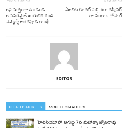
Previous article
Next article
అప్రమత్తంగా ఉండండి..
ఏబివిపి కూకట్ పల్లి జిల్లా కన్వీనర్
అవసరమైతే బయటికి రండి:
గా సంగాల గోపాల్
ఎమ్మెల్యే ఆరెకపూడి గాంధీ
EDITOR
RELATED ARTICLES
MORE FROM AUTHOR
హెచ్‌సీయూలో ఆగస్టు 7న మహాత్మా జ్యోతిరావు