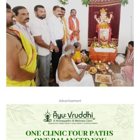
Advertisement