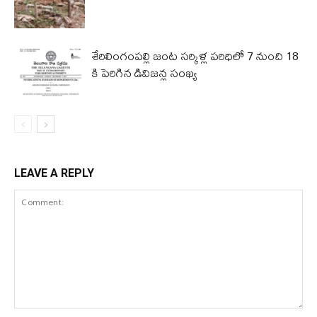
శేరిలింగంపల్లి జంట సర్కిళ్ల పరిధిలో 7 నుంచి 18
కి పెరిగిన డివిజన్ల సంఖ్య
LEAVE A REPLY