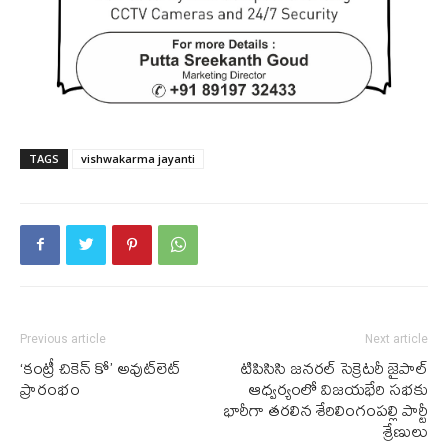
TAGS
vishwakarma jayanti
Previous article
Next article
‘కంట్రీ చికెన్ కో’ అవుట్‌లెట్
టిపిసిసి జనరల్ సెక్రెటరీ జైపాల్
ప్రారంభం
ఆధ్వర్యంలో విజయభేరి సభకు
భారీగా తరలిన శేరిలింగంపల్లి పార్టీ
శ్రేణులు