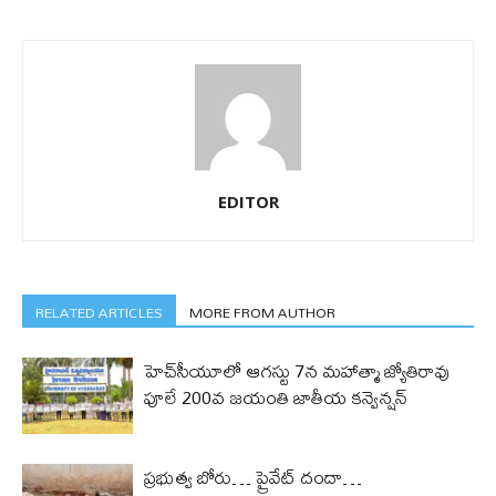
EDITOR
RELATED ARTICLES
MORE FROM AUTHOR
హెచ్‌సీయూలో ఆగస్టు 7న మహాత్మా జ్యోతిరావు
పూలే 200వ జయంతి జాతీయ కన్వెన్షన్
ప్రభుత్వ బోరు… ప్రైవేట్ దందా…