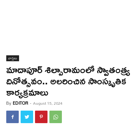
వార్త‌లు
మాదాపూర్ శిల్పారామంలో స్వాతంత్య్ర
దినోత్సవం.. అలరించిన సాంస్కృతిక
కార్యక్రమాలు
By
EDITOR
-
August 15, 2024