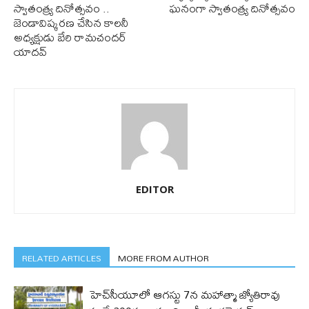
స్వాతంత్య్ర దినోత్సవం ..
ఘనంగా స్వాతంత్య్ర దినోత్సవం
జెండావిష్కరణ చేసిన కాలనీ
అధ్యక్షుడు బేరి రామచందర్
యాదవ్
EDITOR
RELATED ARTICLES
MORE FROM AUTHOR
హెచ్‌సీయూలో ఆగస్టు 7న మహాత్మా జ్యోతిరావు