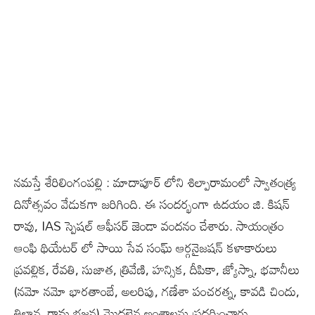
నమస్తే శేరిలింగంపల్లి : మాదాపూర్ లోని శిల్పారామంలో స్వాతంత్య్ర
దినోత్సవం వేడుకగా జరిగింది. ఈ సందర్భంగా ఉదయం జి. కిషన్
రావు, IAS స్పెషల్ ఆఫీసర్ జెండా వందనం చేశారు. సాయంత్రం
ఆంఫి థియేటర్ లో సాయి సేవ సంఘ్ ఆర్గనైజషన్ కళాకారులు
ప్రవల్లిక, రేవతి, సుజాత, త్రివేణి, హన్సిక, దీపికా, జ్యోస్నా, భవానీలు
(నమో నమో భారతాంబే, అలరిపు, గణేశా పంచరత్న, కావడి చిందు,
తిల్లాన, రామ భజన) మొదలైన అంశాలను ప్రదర్శించారు.