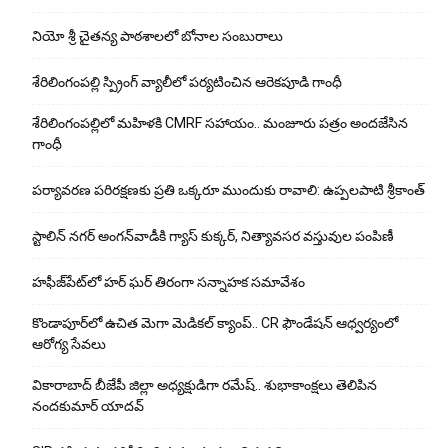
నియో శ్రీ చైతన్య పాఠశాలలో బోనాల సంబురాలు
శేరిలింగంపల్లి స్ప్రింగ్ వ్యాలీలో పర్యటించిన ఆరెకపూడి గాంధీ
శేరిలింగంపల్లిలో మ‌హిళ‌కి CMRF స‌హాయం.. మంజూరు పత్రం అందజేసిన
గాంధీ
పర్యావరణ పరిరక్షణకు ప్రతి ఒక్కరూ ముందుకు రావాలి: ఉప్పలపాటి శ్రీకాంత్
స్టాలిన్ నగర్ అంగన్‌వాడీకి గ్యాస్ కుక్కర్, నిత్యావసర వస్తువుల పంపిణీ
హఫీజ్‌పేట్‌లో హర్ ఘర్ తిరంగా సన్నాహక సమావేశం
కొండాపూర్‌లో ఉచిత మెగా మెడికల్ క్యాంప్.. CR ఫౌండేషన్ ఆధ్వర్యంలో
ఆరోగ్య సేవలు
వికారాబాద్ బీజేపీ జిల్లా అధ్యక్షుడిగా రమేష్‌.. శుభాకాంక్షలు తెలిపిన
నందకుమార్ యాదవ్