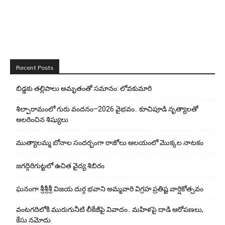
Recent Posts
బిడ్డ‌కు త‌ల్లిపాలు అమృతంతో స‌మానం: లోవ‌కుమారి
శిల్పారామంలో గురు వందనం–2026 వైభవం.. కూచిపూడి నృత్యాలతో
అలరించిన శిష్యులు
ముత్యాలమ్మ బోనాల సందర్భంగా రాజోలు ఆలయంలో మొక్కల నాటకం
జగద్గిరిగుట్టలో ఉచిత వైద్య శిబిరం
ఘనంగా శ్రీశ్రీశ్రీ విజయ దుర్గ భవాని అమ్మవారి విగ్రహ ప్రతిష్ట వార్షికోత్సవం
వంటగదిలోకి మురుగునీటి లీకేజీపై వివాదం.. మహిళపై దాడి ఆరోపణలు,
కేసు నమోదు