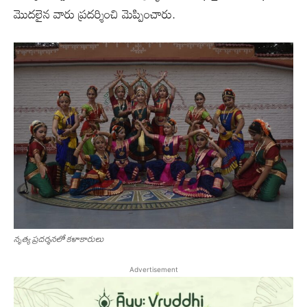
మొదలైన వారు ప్రదర్శించి మెప్పించారు.
నృత్య ప్రదర్శనలో కళాకారులు
Advertisement