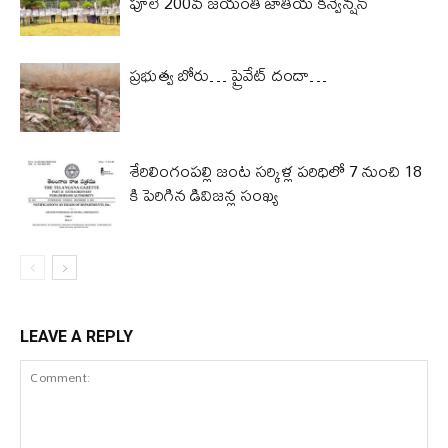
పూలే 200వ జయంతి జాతీయ కన్వెన్షన్
ప్రభుత్వ బోరు… ప్రైవేట్ దందా…
శేరిలింగంపల్లి జంట సర్కిళ్ల పరిధిలో 7 నుంచి 18
కి పెరిగిన డివిజన్ల సంఖ్య
LEAVE A REPLY