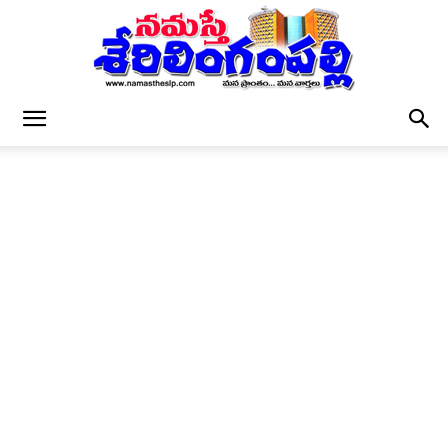
నమస్తే
శేరిలింగంపల్లి