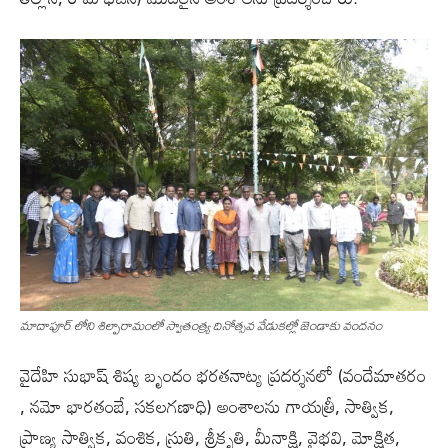
మాదాపూర్ లోని శిల్పారామంలో స్వాతంత్య్ర దినోత్సవ వేడుకల్లో జెండాకు వందనం
వైదేహి సుభాష్ శిష్య బృందం భరతనాట్య ప్రదర్శనలో (వందేమాతరం
, నమో భారతంబే, సకలగణాధి) అంశాలను గాయత్రీ, సాత్విక,
ప్రాణ్య సాత్విక, వంశిక, స్రుతి, శ్రీకృతి, మీనాక్షి, వైభవి, మోక్షిత,