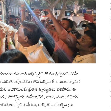
అనుగుణంగా రహదారి అభివృద్ధిని కొనసాగిస్తామని హామీ
ను మెరుగుపర్చేందుకు తగిన చర్యలు తీసుకుంటున్నామని
తిచేసిన అధికారులకు ప్రత్యేక కృతజ్ఞతలు తెలిపారు. ఈ
విత , సూపర్వైజర్ మహేష్ రెడ్డి, రాజు, పవన్, డివిజన్
కులు, స్థానిక నేతలు, కార్యకర్తలు పాల్గొన్నారు.