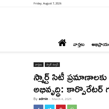
Friday, August 7, 2026
వార్త‌లు
అభిప్రాయ
వార్త‌లు
స్పాట్ న్యూస్
స్మార్ట్ సిటీ ప్ర‌మాణాల‌
అభివృద్ధి: కార్పొరేటర్ గ
By
admin
-
March 4, 2025