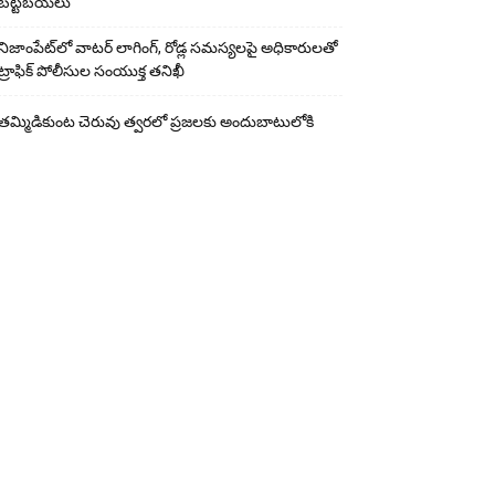
బట్టబయలు
నిజాంపేట్‌లో వాటర్ లాగింగ్, రోడ్ల సమస్యలపై అధికారులతో
ట్రాఫిక్ పోలీసుల సంయుక్త తనిఖీ
తమ్మిడికుంట చెరువు త్వరలో ప్రజలకు అందుబాటులోకి