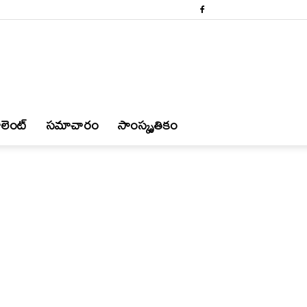
లెంట్
స‌మాచారం
సాంస్కృతికం