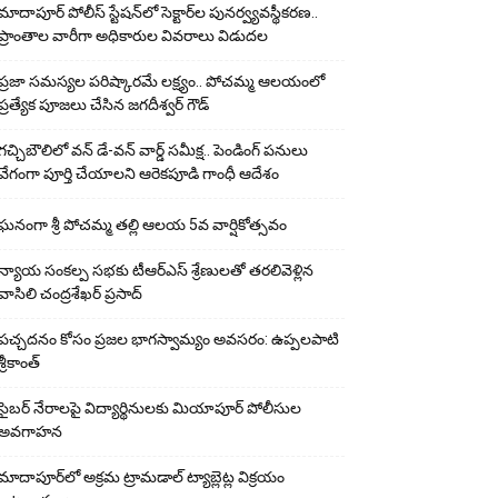
మాదాపూర్ పోలీస్‌ స్టేషన్‌లో సెక్టార్‌ల పునర్వ్యవస్థీకరణ..
ప్రాంతాల వారీగా అధికారుల వివరాలు విడుదల
ప్రజా సమస్యల పరిష్కారమే లక్ష్యం.. పోచమ్మ ఆలయంలో
ప్రత్యేక పూజలు చేసిన జగదీశ్వర్ గౌడ్
గచ్చిబౌలిలో వన్ డే-వన్ వార్డ్ సమీక్ష.. పెండింగ్ పనులు
వేగంగా పూర్తి చేయాలని ఆరెకపూడి గాంధీ ఆదేశం
ఘ‌నంగా శ్రీ పోచమ్మ త‌ల్లి ఆలయ 5వ వార్షికోత్సవం
న్యాయ సంక‌ల్ప స‌భ‌కు టీఆర్ఎస్ శ్రేణుల‌తో త‌ర‌లివెళ్లిన
వాసిలి చంద్ర‌శేఖ‌ర్ ప్ర‌సాద్
పచ్చదనం కోసం ప్రజల భాగస్వామ్యం అవసరం: ఉప్పలపాటి
శ్రీకాంత్
సైబర్ నేరాలపై విద్యార్థినులకు మియాపూర్ పోలీసుల
అవగాహన
మాదాపూర్‌లో అక్రమ ట్రామడాల్ ట్యాబ్లెట్ల విక్రయం