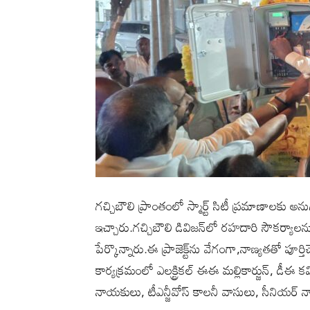
గచ్చిబౌలి ప్రాంతంలో స్మార్ట్ సిటీ ప్రమాణాలకు 
ఇచ్చారు.గచ్చిబౌలి డివిజన్‌లో రహదారి సౌకర్యాల
పేర్కొన్నారు.ఈ ప్రాజెక్ట్‌ను వేగంగా,నాణ్యతతో పూర్
కార్యక్రమంలో ఎలక్ట్రికల్ ఈఈ మల్లికార్జున్, డీఈ క
నాయకులు, టీఎన్జీవోస్‌ కాలనీ వాసులు, సీనియర్ నాయ