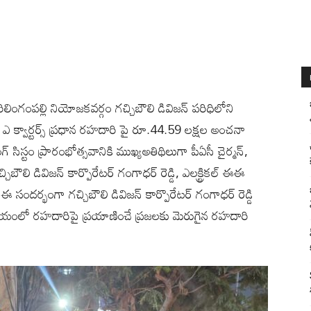
): శేరిలింగంపల్లి నియోజకవర్గం గచ్చిబౌలి డివిజన్ పరిధిలోని
ఆర్ ఎ క్వార్టర్స్ ప్రధాన రహదారి పై రూ.44.59 లక్షల అంచనా
 సిస్టం ప్రారంభోత్సవానికి ముఖ్యఅతిథిలుగా పీఏసీ చైర్మన్,
ిబౌలి డివిజన్ కార్పొరేటర్ గంగాధర్ రెడ్డి, ఎలక్ట్రికల్ ఈఈ
 ఈ సందర్భంగా గచ్చిబౌలి డివిజన్ కార్పొరేటర్ గంగాధర్ రెడ్డి
 సమయంలో రహదారిపై ప్రయాణించే ప్రజలకు మెరుగైన రహదారి