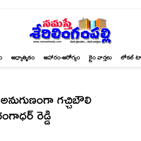
ం
ఆధ్యాత్మికం
ఆహారం-ఆరోగ్యం
క్రైం వార్త‌లు
లోకల్ టా
నమస్తే
కు అనుగుణంగా గ‌చ్చిబౌలి
శేరిలింగంపల్లి
ంగాధర్ రెడ్డి