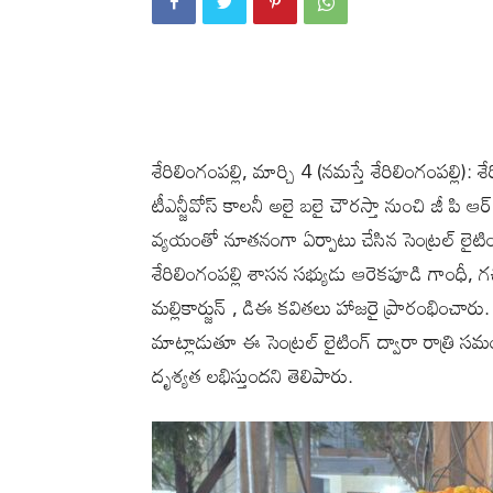
శేరిలింగంప‌ల్లి, మార్చి 4 (న‌మ‌స్తే శేరిలింగంప‌ల్లి
టీఎన్జీవోస్‌ కాలనీ అలై బలై చౌరస్తా నుంచి జీ పి 
వ్యయంతో నూతనంగా ఏర్పాటు చేసిన సెంట్రల్ లైటింగ్
శేరిలింగంపల్లి శాసన సభ్యుడు ఆరెకపూడి గాంధీ, గచ్చ
మల్లికార్జున్ , డిఈ కవితలు హాజ‌రై ప్రారంభించారు.
మాట్లాడుతూ ఈ సెంట్రల్ లైటింగ్ ద్వారా రాత్రి
దృశ్యత లభిస్తుందని తెలిపారు.