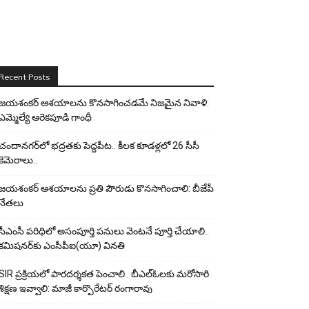
Recent Posts
జయశంకర్ ఆశయాలను కొనసాగించడమే నిజమైన నివాళి:
ఎమ్మెల్యే ఆరెక‌పూడి గాంధీ
చందానగర్‌లో భద్రతకు పెద్దపీట.. కీలక కూడళ్లలో 26 సీసీ
కెమెరాలు..
జయశంకర్ ఆశయాలను ప్రతి పౌరుడు కొనసాగించాలి: బీజేపీ
నేతలు
సీఎంసీ పరిధిలో అసంపూర్తి పనులు వెంటనే పూర్తి చేయాలి..
కమిషనర్‌కు ఎంసీపీఐ(యూ) వినతి
SIR ప్రక్రియలో పారదర్శకత పెంచాలి.. బీఎల్ఓలకు మరోసారి
శిక్షణ ఇవ్వాలి: మాజీ కార్పొరేటర్ రంగారావు