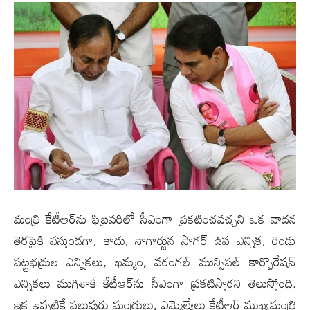
మంత్రి కేటీఆర్‌ను ఫిబ్ర‌వ‌రిలో సీఎంగా ప్ర‌క‌టించ‌వ‌చ్చ‌ని ఒక వాద‌న
తెర‌పైకి వ‌స్తుండ‌గా, కాదు, నాగార్జున సాగ‌ర్ ఉప ఎన్నిక‌, రెండు
ప‌ట్ట‌భ‌ద్రుల ఎన్నిక‌లు, ఖ‌మ్మం, వ‌రంగ‌ల్ మున్సిప‌ల్ కార్పొరేష‌న్
ఎన్నిక‌లు ముగిశాకే కేటీఆర్‌ను సీఎంగా ప్ర‌క‌టిస్తార‌ని తెలుస్తోంది.
ఇక ఇప్ప‌టికే ప‌లువురు మంత్రులు, ఎమ్మెల్యేలు కేటీఆర్ ముఖ్య‌మంత్రి