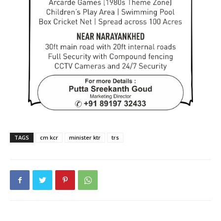
TAGS
cm kcr
minister ktr
trs