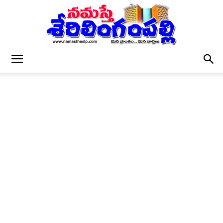
నమస్తే
శేరిలింగంపల్లి