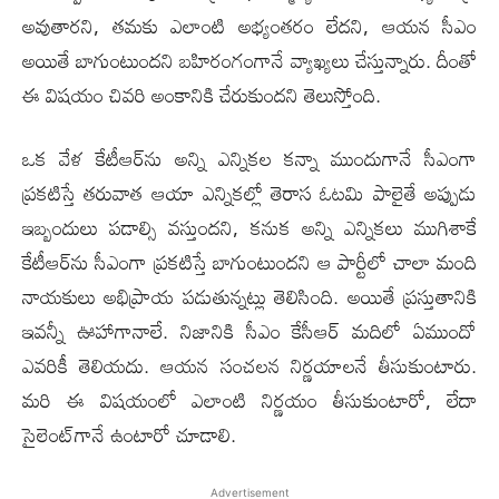
అవుతార‌ని, త‌మ‌కు ఎలాంటి అభ్యంత‌రం లేద‌ని, ఆయ‌న సీఎం
అయితే బాగుంటుంద‌ని బ‌హిరంగంగానే వ్యాఖ్య‌లు చేస్తున్నారు. దీంతో
ఈ విష‌యం చివ‌రి అంకానికి చేరుకుంద‌ని తెలుస్తోంది.
ఒక వేళ కేటీఆర్‌ను అన్ని ఎన్నిక‌ల క‌న్నా ముందుగానే సీఎంగా
ప్ర‌క‌టిస్తే త‌రువాత ఆయా ఎన్నిక‌ల్లో తెరాస ఓట‌మి పాలైతే అప్పుడు
ఇబ్బందులు ప‌డాల్సి వ‌స్తుంద‌ని, క‌నుక అన్ని ఎన్నిక‌లు ముగిశాకే
కేటీఆర్‌ను సీఎంగా ప్ర‌క‌టిస్తే బాగుంటుంద‌ని ఆ పార్టీలో చాలా మంది
నాయ‌కులు అభిప్రాయ ప‌డుతున్న‌ట్లు తెలిసింది. అయితే ప్ర‌స్తుతానికి
ఇవ‌న్నీ ఊహాగానాలే. నిజానికి సీఎం కేసీఆర్ మ‌దిలో ఏముందో
ఎవ‌రికీ తెలియదు. ఆయ‌న సంచ‌ల‌న నిర్ణ‌యాల‌నే తీసుకుంటారు.
మ‌రి ఈ విష‌యంలో ఎలాంటి నిర్ణ‌యం తీసుకుంటారో, లేదా
సైలెంట్‌గానే ఉంటారో చూడాలి.
Advertisement