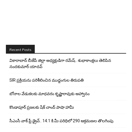
Recent Posts
వికారాబాద్ బీజేపీ జిల్లా అధ్యక్షుడిగా రమేష్‌.. శుభాకాంక్షలు తెలిపిన
నందకుమార్ యాదవ్
SIR ప్రక్రియను పరిశీలించిన ముద్దంగుల తిరుపతి
బోనాల వేడుకలకు మాధవరం కృష్ణారావుకు ఆహ్వానం
కొండాపూర్ ప్రజలకు షేక్ చాంద్ పాషా హామీ
సీఎంసీ వాక్ ఫ్రీ డ్రైవ్.. 14.1 కి.మీ పరిధిలో 290 ఆక్రమణల తొలగింపు