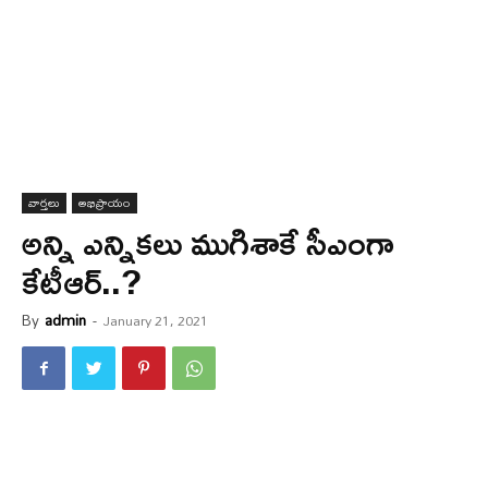
వార్త‌లు
అభిప్రాయం
అన్ని ఎన్నిక‌లు ముగిశాకే సీఎంగా
కేటీఆర్‌..?
By
admin
-
January 21, 2021