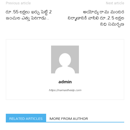
Previous article
Next article
రూ.55 ల‌క్ష‌లు ఖ‌ర్చు పెట్టి 2
అయోధ్య రామ మందిర
ఇంచుల ఎత్తు పెరిగాడు..
నిర్మాణానికి వాసిలి రూ.2.5 ల‌క్ష‌ల
నిధి స‌మ‌ర్ప‌ణ‌
admin
https://namastheslp.com
RELATED ARTICLES
MORE FROM AUTHOR