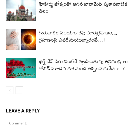
హైకోర్టు జోక్యంతో ఆగిన ఖానామెట్‌ స్మ‌శాన‌వాటిక
వేలం
గురువారం వ‌ల‌యాకార‌పు సూర్య‌గ్ర‌హ‌ణం…
గ్ర‌హ‌ణంపై ఎవ‌రేమంటున్నారంటే…!
థర్డ్ వేవ్ పేరు వింటేనే తల్లడిల్లుతున్న తల్లిదండ్రులు
కోవిడ్ మూడవ దశ నుండి తప్పించుకునేదెలా..?
LEAVE A REPLY