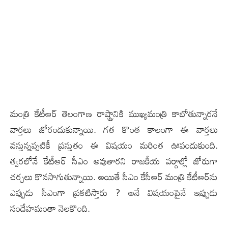
మంత్రి కేటీఆర్ తెలంగాణ రాష్ట్రానికి ముఖ్య‌మంత్రి కాబోతున్నార‌నే
వార్త‌లు జోరందుకున్నాయి. గ‌త కొంత కాలంగా ఈ వార్త‌లు
వ‌స్తున్న‌ప్ప‌టికీ ప్ర‌స్తుతం ఈ విష‌యం మ‌రింత ఊపందుకుంది.
త్వ‌ర‌లోనే కేటీఆర్ సీఎం అవుతార‌ని రాజ‌కీయ వ‌ర్గాల్లో జోరుగా
చ‌ర్చ‌లు కొన‌సాగుతున్నాయి. అయితే సీఎం కేసీఆర్ మంత్రి కేటీఆర్‌ను
ఎప్పుడు సీఎంగా ప్ర‌క‌టిస్తారు ? అనే విష‌యంపైనే ఇప్పుడు
సందేహమంతా నెల‌కొంది.