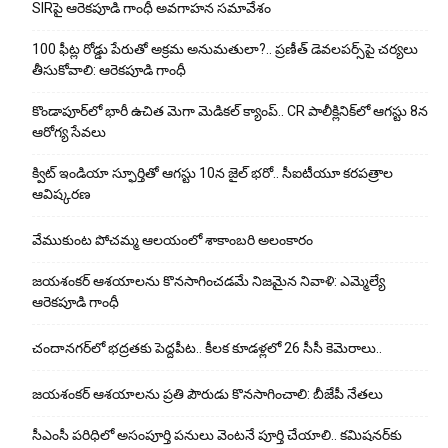
SIRపై ఆరెకపూడి గాంధీ అవగాహన సమావేశం
100 ఫీట్ల రోడ్డు పేరుతో అక్రమ అనుమతులా?.. ప్రణీత్ డెవలపర్స్‌పై చర్యలు
తీసుకోవాలి: ఆరెకపూడి గాంధీ
కొండాపూర్‌లో భారీ ఉచిత మెగా మెడికల్ క్యాంప్.. CR పాలీక్లినిక్‌లో ఆగస్టు 8న
ఆరోగ్య సేవలు
క్విట్ ఇండియా స్ఫూర్తితో ఆగస్టు 10న జైల్ భరో.. సీఐటీయూ కరపత్రాల
ఆవిష్కరణ
వేముకుంట పోచమ్మ ఆలయంలో శాకాంబరి అలంకారం
జయశంకర్ ఆశయాలను కొనసాగించడమే నిజమైన నివాళి: ఎమ్మెల్యే
ఆరెక‌పూడి గాంధీ
చందానగర్‌లో భద్రతకు పెద్దపీట.. కీలక కూడళ్లలో 26 సీసీ కెమెరాలు..
జయశంకర్ ఆశయాలను ప్రతి పౌరుడు కొనసాగించాలి: బీజేపీ నేతలు
సీఎంసీ పరిధిలో అసంపూర్తి పనులు వెంటనే పూర్తి చేయాలి.. కమిషనర్‌కు