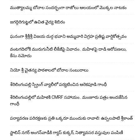
ముత్యాలమ్మ బోనాల సందర్భంగా రాజోలు ఆలయంలో మొక్కల నాటకం
జగద్గిరిగుట్టలో ఉచిత వైద్య శిబిరం
ఘనంగా శ్రీశ్రీశ్రీ విజయ దుర్గ భవాని అమ్మవారి విగ్రహ ప్రతిష్ట వార్షికోత్సవం
వంటగదిలోకి మురుగునీటి లీకేజీపై వివాదం.. మహిళపై దాడి ఆరోపణలు,
కేసు నమోదు
నియో శ్రీ చైతన్య పాఠశాలలో బోనాల సంబురాలు
శేరిలింగంపల్లి స్ప్రింగ్ వ్యాలీలో పర్యటించిన ఆరెకపూడి గాంధీ
శేరిలింగంపల్లిలో మ‌హిళ‌కి CMRF స‌హాయం.. మంజూరు పత్రం అందజేసిన
గాంధీ
పర్యావరణ పరిరక్షణకు ప్రతి ఒక్కరూ ముందుకు రావాలి: ఉప్పలపాటి శ్రీకాంత్
స్టాలిన్ నగర్ అంగన్‌వాడీకి గ్యాస్ కుక్కర్, నిత్యావసర వస్తువుల పంపిణీ