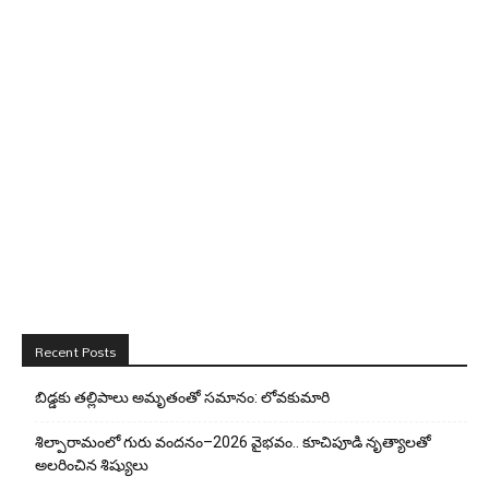
Recent Posts
బిడ్డ‌కు త‌ల్లిపాలు అమృతంతో స‌మానం: లోవ‌కుమారి
శిల్పారామంలో గురు వందనం–2026 వైభవం.. కూచిపూడి నృత్యాలతో
అలరించిన శిష్యులు