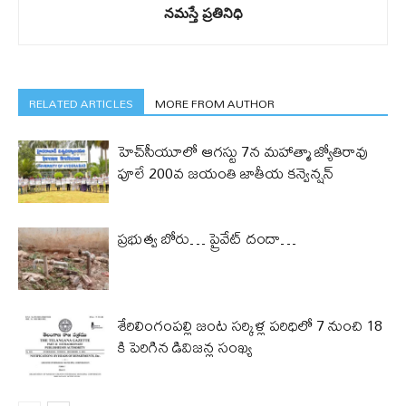
నమస్తే ప్రతినిధి
RELATED ARTICLES
MORE FROM AUTHOR
హెచ్‌సీయూలో ఆగస్టు 7న మహాత్మా జ్యోతిరావు
పూలే 200వ జయంతి జాతీయ కన్వెన్షన్
ప్రభుత్వ బోరు… ప్రైవేట్ దందా…
శేరిలింగంపల్లి జంట సర్కిళ్ల పరిధిలో 7 నుంచి 18
కి పెరిగిన డివిజన్ల సంఖ్య