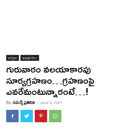
వార్త‌లు
అభిప్రాయం
గురువారం వ‌ల‌యాకార‌పు
సూర్య‌గ్ర‌హ‌ణం…గ్ర‌హ‌ణంపై
ఎవ‌రేమంటున్నారంటే…!
By
నమస్తే ప్రతినిధి
-
June 9, 2021