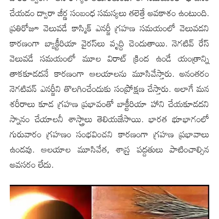
చేయ‌డం ద్వారా జీర్ణ సంబంధ స‌మ‌స్య‌లు త‌లెత్తే అవ‌కాశం ఉంటుంది.
ప్ర‌తిరోజూ వెలువ‌డే కాస్మిక్ ఎన‌ర్జీ గ్ర‌హ‌ణ స‌మ‌యంలో వెలువ‌డ‌ని
కార‌ణంగా బ్యాక్టీరియా వైర‌స్‌లు వృద్ది చెందుతాయి. నెగటివ్ రేస్
వెలువ‌డే స‌మ‌యంలో మూల విరాట్ క్రింద ఉండే యంత్రాన్ని
తాక‌కూడ‌ద‌నే కార‌ణంగా ఆల‌యాల‌ను మూసివేస్తారు. అనంత‌రం
నెగ‌టివ‌న్ ఎన‌ర్జీని తొల‌గించేందుకు సంప్రోక్ష‌ణ చేస్తారు. అలాగే మన
శరీరాలు కూడ గ్రహణ ప్రభావంతో బాక్టీరియా హాని చేయకూడదని
స్నానం చేయాలనీ శాస్త్రాలు తెలియజేసాయి. భార‌త భూభాగంలో
గురువారం గ్ర‌హ‌ణం సంభ‌వించ‌ని కార‌ణంగా గ్ర‌హ‌ణ ప్ర‌భావాలు
ఉండ‌వు. ఆల‌యాల మూసివేత‌, శాస్ర్త ప‌ద్ద‌తులు పాటించాల్సిన
అవ‌స‌రం లేదు.