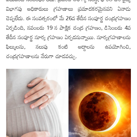
విభాగ‌పు అధికారులు గ్ర‌హ‌ణాలు ప్ర‌మాద‌క‌ర‌మైన‌వ‌ని ఏనాడు
చెప్ప‌లేదు. ఈ సంవ‌త్స‌రంలో మే 26వ తేదీన సంపూర్ణ చంద్ర‌గ్ర‌హ‌ణం
ఏర్ప‌డింది, న‌వంబ‌రు 19 న పాక్షిక చంద్ర గ్ర‌హ‌ణం, డిసెంబ‌రు 4వ
తేదీన సంపూర్ణ సూర్య గ్ర‌హ‌ణం ఏర్ప‌డనున్నాయి. సూర్య‌గ్ర‌హ‌ణాల‌ను
ఫిల్ముల‌ను, న‌లుపు కంటి అద్దాల‌ను ఉప‌యోగించి,
చంద్ర‌గ్ర‌హ‌ణాల‌ను నేరుగా చూడ‌వ‌చ్చు.