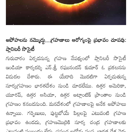
అపోహ‌ల‌ను న‌మ్మొద్దు…గ్ర‌హ‌ణాలు ఆరోగ్యంపై ప్ర‌భావం చూప‌వు:
ప్లానిట‌రీ సొసైటీ
గురువారం ఏర్ప‌డ‌నున్న గ్ర‌హ‌ణ నేప‌థ్యంలో ప్లానిట‌రీ సొసైటీ
ఇండియా కార్య‌ద‌ర్శి ఎన్‌.శ్రీ ర‌ఘునంద‌న్ కుమార్‌ ఓ ప్ర‌క‌ట‌న‌ను
విడుద‌ల చేశారు. ఈ యేడాది మొద‌టిగా ఏర్ప‌డుతున్న
సూర్య‌గ్ర‌హ‌ణం భార‌త‌దేశం నుండి చూడ‌లేము. ఉత్త‌ర అమెరికా,
యూర‌ప్‌, ఉత్త‌ర ఆసియా, ఉత్త‌ర అట్లాంటిక్ ప్రాంతాల నుండి
గ్ర‌హ‌ణం క‌న‌బ‌డ‌నుంది. మ‌న‌దేశంలో గ్ర‌హ‌ణాల‌పై అనేక అపోహ‌లు
ఉన్నాయి. గ‌ర్భిణులు, పుట్ట‌బోయే పిల్ల‌ల‌పై ఎటువంటి గ్ర‌హ‌ణ
ప్ర‌భావం ఉండ‌దు, గ్ర‌హ‌ణ‌మొర్రికి సూర్య చంద్ర గ్ర‌హ‌ణాల‌కు
ఎటువంటి సంబంధం లేదు. ప్ర‌పంచ ఆరోగ్య సంస్థ‌, భార‌త దేశ వైద్య