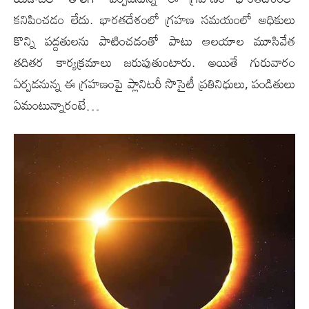
క‌నిపించ‌డం లేదు. భార‌త‌దేశంలో గ్ర‌హ‌ణ స‌మ‌యంలో అధికులు
కొన్ని ప‌ద్ద‌తుల‌ను పాటించ‌డంతో పాటు ఆల‌యాల మూసివేత
త‌దితర కార్య‌క్ర‌మాలు జ‌రుపుతుంటారు. అయితే గురువారం
ఏర్ప‌డ‌నున్న ఈ గ్ర‌హ‌ణంపై ప్లానిట‌రీ సొసైటీ ప్ర‌తినిధులు, పండితులు
ఏమంటున్నారంటే…