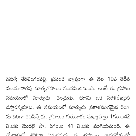
న‌మ‌స్తే శేరిలింగంప‌ల్లి: ప్ర‌పంచ వ్యాప్తంగా ఈ నెల 10వ తేదీన
వ‌ల‌యాకార‌పు సూర్య‌గ్ర‌హ‌ణం సంభ‌వించ‌నుంది. అంటే ఈ గ్ర‌హ‌ణ
సమ‌యంలో సూర్యుడు, చంద్రుడు, భూమి ఒకే స‌ర‌ళ‌రేఖ‌పైకి
వ‌స్తార‌న్న‌మాట‌. ఈ స‌మ‌యంలో సూర్యుడు ప్ర‌కాశ‌వంతమైన రింగ్
మాదిరిగా క‌నిపిస్తాడు. గ్ర‌హ‌ణం గురువారం మ‌ధ్యాహ్నం 1గం.ల‌42
ని.ల‌కు మొద‌లై సా. 6గం.ల 41 ని.లకు ముగియ‌నుంది. ఈ
యేడాదిలో తొలిగా ఏర్ప‌డ‌నున్న ఈ గ్ర‌హ‌ణం భార‌త‌దేశంలో