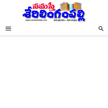
నమస్తే
శేరిలింగంపల్లి