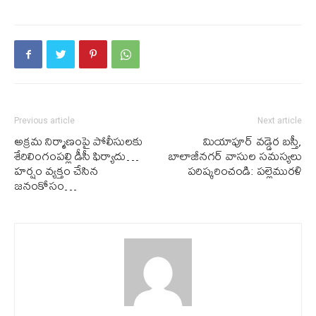
Previous article
Next article
అక్ర‌మ నిర్మాణంపై పోలీసుల‌కు
మియాపూర్ వ‌డ్డెర బ‌స్తీ,
శేరిలింగంప‌ల్లి డీసీ ఫిర్యాదు…
బాలాజీన‌గ‌ర్ వాసుల స‌మ‌స్య‌లు
హ‌ర్షం వ్య‌క్తం చేసిన
ప‌రిష్క‌రించండి: ప‌ల్లెముర‌ళి
జ‌నంకోసం…