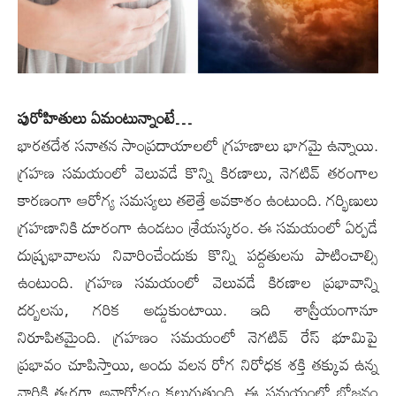
పురోహితులు ఏమంటున్నాంటే…
భార‌తదేశ స‌నాత‌న సాంప్ర‌దాయాల‌లో గ్ర‌హ‌ణాలు భాగ‌మై ఉన్నాయి.
గ్ర‌హ‌ణ స‌మ‌యంలో వెలువ‌డే కొన్ని కిర‌ణాలు, నెగ‌టివ్ త‌రంగాల
కార‌ణంగా ఆరోగ్య స‌మ‌స్య‌లు తలెత్తే అవ‌కాశం ఉంటుంది. గ‌ర్భిణులు
గ్ర‌హ‌ణానికి దూరంగా ఉండ‌టం శ్రేయ‌స్క‌రం. ఈ స‌మ‌యంలో ఏర్ప‌డే
దుష్ప్ర‌భావాల‌ను నివారించేందుకు కొన్ని ప‌ద్ద‌తులను పాటించాల్సి
ఉంటుంది. గ్ర‌హ‌ణ స‌మ‌యంలో వెలువ‌డే కిర‌ణాల ప్ర‌భావాన్ని
ద‌ర్బ‌ల‌ను, గ‌రిక అడ్డుకుంటాయి. ఇది శాస్ర్తీయంగానూ
నిరూపిత‌మైంది. గ్రహణం సమయంలో నెగటివ్ రేస్ భూమిపై
ప్రభావం చూపిస్తాయి, అందు వలన రోగ నిరోధక శక్తి తక్కువ ఉన్న
వారికి త్వరగా అనారోగ్యం క‌లుగుతుంది. ఈ స‌మ‌యంలో భోజ‌నం