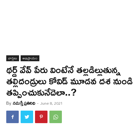
వార్త‌లు
అభిప్రాయం
థర్డ్ వేవ్ పేరు వింటేనే తల్లడిల్లుతున్న
తల్లిదండ్రులు కోవిడ్ మూడవ దశ నుండి
తప్పించుకునేదెలా..?
By
నమస్తే ప్రతినిధి
-
June 8, 2021