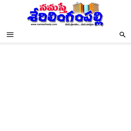
నమస్తే
శేరిలింగంపల్లి