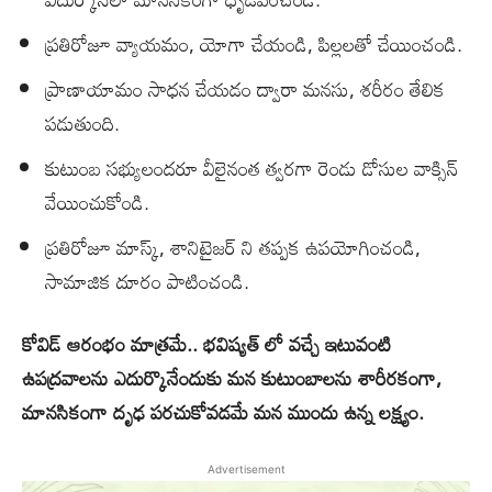
ప్రతిరోజూ వ్యాయమం, యోగా చేయండి, పిల్లలతో చేయించండి.
ప్రాణాయామం సాధన చేయడం ద్వారా మనసు, శరీరం తేలిక
పడుతుంది.
కుటుంబ స‌భ్యులందరూ వీలైనంత త్వరగా రెండు డోసుల‌ వాక్సిన్
వేయించుకోండి.
ప్ర‌తిరోజూ మాస్క్, శానిటైజర్ ని తప్పక ఉపయోగించండి,
సామాజిక దూరం పాటించండి.
కోవిడ్ ఆరంభం మాత్రమే.. భవిష్యత్ లో వచ్చే ఇటువంటి
ఉపద్రవాలను ఎదుర్కొనేందుకు మన కుటుంబాలను శారీరకంగా,
మానసికంగా దృఢ పరచుకోవడమే మన ముందు ఉన్న లక్ష్యం.
Advertisement