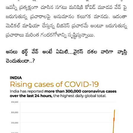
ఇవన్నీ ప్రత్యక్షంగా చూసిన సగటు మనిషికి కోవిడ్ మూడవ వేవ్ పై
జరుగుతున్న ప్రచారాలపై అనుమానం కలుగక మానదు. ఇదంతా
మెడికల్ మాఫియా చేస్తున్న బిజినెస్ ప్రచారమే అంటూ జరుగుతున్న
ప్రచారాలు మరింత గందరగోళాన్ని సృష్టిస్తున్నాయి.
అసలు థర్డ్ వేవ్ అంటే ఏమిటి…వైరస్ దశల వారిగా వ్యాప్తి
చెందుతుందా..?