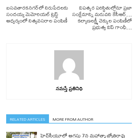
బ‌స‌వ‌తార‌కన‌గ‌ర్‌లో నిరుపేద‌ల‌కు
విప‌త్క‌ర ప‌రిస్థితుల్లోనూ ప్ర‌జా
సందయ్య మెమోరియల్ ట్రస్ట్
సంక్షేమాన్ని మ‌రువ‌ని కేసీఆర్…
ఆధ్వర్యంలో నిత్యవస‌రాల పంపిణీ
క‌ల్యాణ‌ల‌క్ష్మీ చెక్కుల పంపిణీలో
ప్ర‌భుత్వ విప్ గాంధీ…
నమస్తే ప్రతినిధి
RELATED ARTICLES
MORE FROM AUTHOR
హెచ్‌సీయూలో ఆగస్టు 7న మహాత్మా జ్యోతిరావు