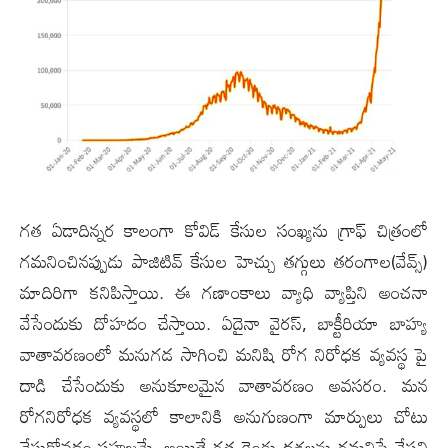
గత ఏడాదిన్నర కాలంగా కోవిడ్ కేసుల సంఖ్యను గ్రాఫ్ చిత్రంలో
గమనించినప్పుడు పాజిటివ్ కేసుల హెచ్చు తగ్గులు తరంగాల(వేవ్స్‌)
మాదిరిగా కనిపిస్తాయి. ఈ గణాంకాలు వ్యాధి వ్యాప్తిని అంచనా
వేసేందుకు దోహదం చేస్తాయి. ఏదైనా వైరస్, బాక్టీరియా బాహ్య
వాతావరణంలో మనుగడ సాగించి మనిషి రోగ నిరోధక వ్యవస్థ పై
దాడి చేసేందుకు అనుకూలమైన వాతావరణం అవసరం. మన
రోగనిరోధక వ్యవస్థలో కాలానికి అనుగుణంగా మార్పులు చోటు
చేసుకోవడం సహజమే. అయితే గత రెండు దశలను గమనిస్తే వేసవి