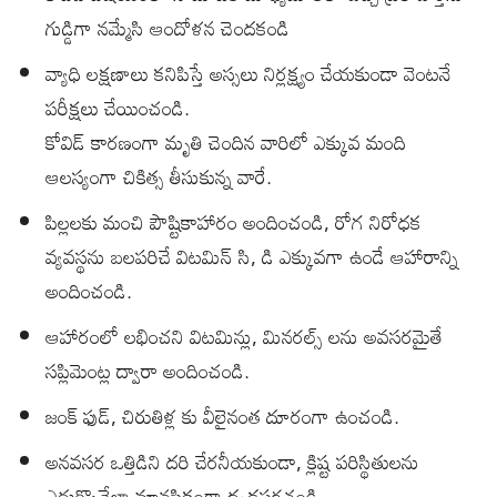
గుడ్డిగా న‌మ్మేసి ఆందోళన చెందకండి
వ్యాధి లక్షణాలు కనిపిస్తే అస్సలు నిర్లక్ష్యం చేయకుండా వెంటనే
పరీక్షలు చేయించండి.
కోవిడ్ కారణంగా మృతి చెందిన వారిలో ఎక్కువ మంది
ఆలస్యంగా చికిత్స తీసుకున్న వారే.
పిల్లలకు మంచి పౌష్టికాహారం అందించండి, రోగ నిరోధక
వ్య‌వ‌స్థ‌ను బలపరిచే విటమిన్ సి, డి ఎక్కువగా ఉండే ఆహారాన్ని
అందించండి.
ఆహారంలో లభించని విటమిన్లు, మినరల్స్ లను అవసరమైతే
సప్లిమెంట్ల ద్వారా అందించండి.
జంక్ ఫుడ్, చిరుతిళ్ల‌ కు వీలైనంత దూరంగా ఉంచండి.
అనవసర ఒత్తిడిని దరి చేరనీయకుండా, క్లిష్ట ప‌రిస్థితుల‌ను
ఎదుర్కొనేలా మాన‌సికంగా ధృడ‌ప‌ర‌చండి.