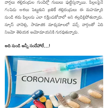
వార్తలు తల్లిదండ్రుల గుండెల్లో గుబులు పుట్టిస్తున్నాయి. పిల్లలపైనే
గంపెడు ఆశలు పెట్టుకుని బ్రతికే తల్లిదండ్రులు ఈ మహమ్మారి
నుండి తమ పిల్లలను ఎలా రక్షించుకోవాలో అని తల్లడిల్లిపోతున్నారు.
న్యూస్ చానెళ్లు, సామాజిక మాధ్యమాలలో వచ్చే వార్తలతో ఏది
నిజమో తెలియక అయోమాయనికి గురవుతున్నారు.
ఆది నుండి అన్నీ సందేహాలే…!