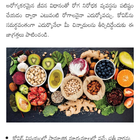
ఆరోగ్యకరమైన జీవన విధానంతో రోగ నిరోధక వ్యవస్థను పటిష్టం
చేయడం ద్వారా ఎటువంటి రోగాలనైనా ఎదుర్కోవచ్చు. కోవిడ్‌ను
స‌మ‌ర్ధ‌వంతంగా ఎదుర్కొనేలా మీ చిన్నారులను తీర్చిదిద్దేందుకు ఈ
జాగ్ర‌త్త‌లు పాటించండి.
కోవిడ్ విషయంలో సామాజిక మాధ్య‌మాల‌లో వ‌చ్చే ప్ర‌తీ వార్త‌ను