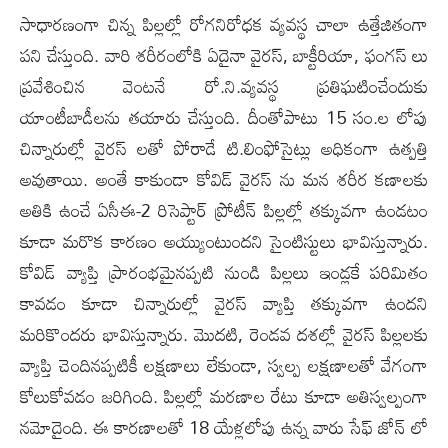
సాధారణంగా చిన్న పిల్లల్లో రోగనిరోధక వ్యవస్థ చాలా ఉత్తేజితంగా
పని చేస్తుంది. వారి శరీరంలోకి ఏదైనా వైరస్, బాక్టీరియా, ఫంగస్ లు
ప్రవేశించిన వెంటనే రో.ని.వ్యవస్థ ప్రతిఘటించేందుకు
యాంటీబాడీలను తయారు చేస్తుంది. దీంతోపాటు 15 సం.ల లోపు
చిన్నారుల్లో వైరస్ లతో పోరాడే టి.లింఫోసైట్లు అధికంగా ఉత్పత్తి
అవుతాయి. అంతే కాకుండా కోవిడ్ వైరస్ ను మన శరీర కణాలకు
అతికి ఉంచే ఏసీఈ-2 రిసెప్టార్ ప్రోటీన్ పిల్లల్లో తక్కువగా ఉండటం
కూడా మరొక కారణం అయ్యుంటుందని సైంటిస్టులు భావిస్తున్నారు.
కోవిడ్ వ్యాప్తి ప్రారంభమైనప్పటి నుండి పిల్లలు ఇండ్లకే పరిమితం
కావడం కూడా చిన్నారుల్లో వైరస్ వ్యాప్తి తక్కువగా ఉందని
మరికొందరు భావిస్తున్నారు. మొద‌టి, రెండ‌వ ద‌శ‌ల్లో వైరస్ పిల్లలకు
వ్యాప్తి చెందినప్పటికీ లక్షణాలు లేకుండా, స్వల్ప లక్షణాలతో వేగంగా
కోలుకోవడం జరిగింది. పిల్లల్లో మ‌ర‌ణాల రేటు కూడా అతిస్వ‌ల్పంగా
న‌మోదైంది. ఈ కార‌ణాల‌తో 18 యేళ్ల‌లోపు ఉన్న వారు సేఫ్ జోన్ లో