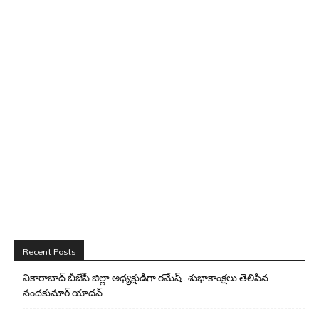
Recent Posts
వికారాబాద్ బీజేపీ జిల్లా అధ్యక్షుడిగా రమేష్‌.. శుభాకాంక్షలు తెలిపిన
నందకుమార్ యాదవ్