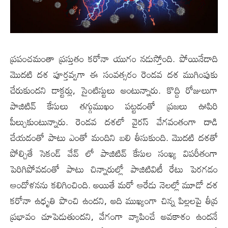
ప్రపంచమంతా ప్రస్తుతం కరోనా యుగం నడుస్తోంది. పోయినేడాది
మొదటి దశ పూర్తవ్వగా ఈ సంవత్సరం రెండవ దశ ముగింపుకు
చేరుకుందని డాక్టర్లు, సైంటిస్టులు అంటున్నారు. కొద్ది రోజులుగా
పాజిటివ్ కేసులు తగ్గుముఖం పట్టడంతో ప్రజలు ఊపిరి
పీల్చుకుంటున్నారు. రెండవ దశలో వైరస్ వేగవంతంగా దాడి
చేయడంతో పాటు ఎంతో మందిని బలి తీసుకుంది. మొదటి దశతో
పోల్చితే సెకండ్ వేవ్ లో పాజిటివ్ కేసుల సంఖ్య విపరీతంగా
పెరిగిపోవడంతో పాటు చిన్నారుల్లో పాజిటివిటీ రేటు పెరగడం
ఆందోళనను కలిగించింది. అయితే మరో ఆరేడు నెలల్లో మూడో దశ
కరోనా ఉధృతి పొంచి ఉందని, అది ముఖ్యంగా చిన్న పిల్లలపై తీవ్ర
ప్రభావం చూపెడుతుందని, వేగంగా వ్యాపించే అవకాశం ఉందనే