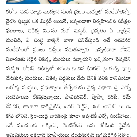
కరోనా మహమ్మారి మొదలైన నుండి ప్ర‌జ‌ల మెద‌ల్ల‌లో సందేహాలెన్నో.
వైరస్ పుట్టుక ఒక మిస్టరీ అయితే, ఇప్పటిదాకా నిర్వహించిన పరీక్షల
ఫలితాలు, చికిత్స విధానం మరో మిస్టరీ. ప్రస్తుతం ఏ వ్యాక్సిన్
మంచిది, ఏ సంస్థ వాక్సిన్ బాగా పనిచేస్తుంది అనే అనవసర
సందేహాలతో ప్రజలు కుస్తీలు పడుతున్నారు. ఇప్పటిదాకా కోవిడ్
నివారణకు సరైన చికిత్స, మందులు ఉన్నాయని ఖచ్చితంగా చెప్పలేని
పరిస్థితి. కోవిడ్ చికిత్సలో ఉపయోగించిన క్లినికల్ ట్రయల్స్ పూర్తి
చేసుకున్న మందులు, చికిత్స పద్ధతులు నేడు దేనికీ పనికి రానివంటూ
ఆరోగ్య సంస్థలు, ప్రభుత్వాలు తేల్చేయడం వైద్య విధానాలపై ఎన్నో
సందేహాలను రేకెత్తిస్తున్నాయి. ఫావిఫిరవిర్, ప్లాస్మా థెరపీ, రెమ్
డేసివిర్, తాజాగా డాక్సిసైక్లిన్‌, ఐవర్ మెక్టిన్, జింక్ టాబ్లెట్ లు ఈ
కోవ లోనివే. స్థిరాయిడ్ల వాడకంపై కూడా ఇప్పటికీ ఎన్నో సందేహాలు.
ఇదే మందులకు ఆక్సిజన్, వెంటిలేటర్ లను జోడించి ప్రైవేట్
ఆసుపత్రులు లక్షలాది రూపాయలు దండుకున్నది జగమెరిగిన సత్యం.