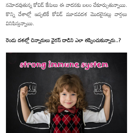
నమోదవుతున్న కోవిడ్ కేసులు ఈ వాదనకు బలం చేకూర్చుతున్నాయి.
కొన్ని దేశాల్లో ఇప్ప‌టికే కోవిడ్ మూడ‌వ‌ద‌శ మొద‌లైన‌ట్లు వార్త‌లు
వినిపిస్తున్నాయి.
రెండు దశల్లో చిన్నారులు వైరస్ దాడిని ఎలా తప్పించుకున్నారు..?