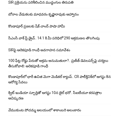
SIR ప్రక్రియను పరిశీలించిన ముద్దంగుల తిరుపతి
బోనాల వేడుకలకు మాధవరం కృష్ణారావుకు ఆహ్వానం
కొండాపూర్ ప్రజలకు షేక్ చాంద్ పాషా హామీ
సీఎంసీ వాక్ ఫ్రీ డ్రైవ్.. 14.1 కి.మీ పరిధిలో 290 ఆక్రమణల తొలగింపు
SIRపై ఆరెకపూడి గాంధీ అవగాహన సమావేశం
100 ఫీట్ల రోడ్డు పేరుతో అక్రమ అనుమతులా?.. ప్రణీత్ డెవలపర్స్‌పై చర్యలు
తీసుకోవాలి: ఆరెకపూడి గాంధీ
కొండాపూర్‌లో భారీ ఉచిత మెగా మెడికల్ క్యాంప్.. CR పాలీక్లినిక్‌లో ఆగస్టు 8న
ఆరోగ్య సేవలు
క్విట్ ఇండియా స్ఫూర్తితో ఆగస్టు 10న జైల్ భరో.. సీఐటీయూ కరపత్రాల
ఆవిష్కరణ
వేముకుంట పోచమ్మ ఆలయంలో శాకాంబరి అలంకారం