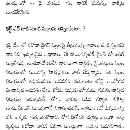
ఉండ‌టంతో ఆ పై వయసు గ‌ల‌ వారికే ప్రభుత్వం వాక్సిన్
అందజేస్తోంది.
థర్డ్ వేవ్ దాడి నుండి పిల్లలను తప్పించేదెలా..?
థర్డ్ వేవ్ లో కరోనా వైరస్ పిల్లలపై తీవ్ర దుష్ప్ర‌బావాలు చూపిస్తుంద‌నే
వాద‌న‌కు ఖచ్చితమైన ఆధారాలు లేకపోయినప్పటికీ వైరస్ లో జరిగే
మ్యుటేషన్లు అంచనా వేయలేని కారణంగా డాక్టర్లు, సైంటిస్టులు పిల్లల
విషయంలో ముందస్తు హెచ్చరికలు జారీ చేస్తున్నారు. ఇక పిల్లల
విషయంలో తల్లిదండ్రులు అనవసర భయాలకు లోనై ఆందోళన
చెందాల్సిన అవసరం లేదు. కోవిడ్ విషయంలో మనం గమనించాల్సిన
విషయం ఇమ్యూనిటీ. రోగం బారిన పడిన తర్వాత చికిత్స
అందించేకంటే ముందుగానే నివారించడమే ఉత్తమం అనే విషయాన్ని
ప్రతీ ఒక్కరు గుర్తుంచుకోవాలి. రోగ నిరోధక వ్యవస్థ బలంగా ఉన్న
వ్యక్తులు కరోనా బారిన పడినా సులభంగా బయట పడగలిగారు.