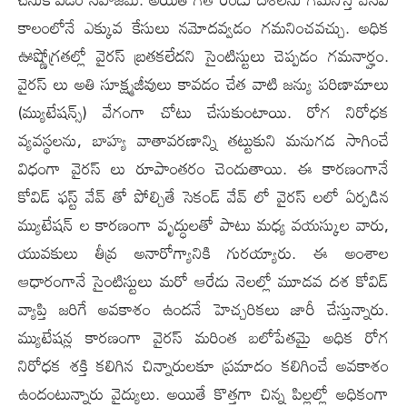
కాలంలోనే ఎక్కువ కేసులు నమోదవ్వడం గమనించవచ్చు. అధిక
ఊష్ణోగ్రతల్లో వైరస్ బ్రతకలేదని సైంటిస్టులు చెప్పడం గమనార్హం.
వైరస్ లు అతి సూక్ష్మజీవులు కావడం చేత వాటి జన్యు ప‌రిణామాలు
(మ్యుటేషన్స్) వేగంగా చోటు చేసుకుంటాయి. రోగ నిరోధక
వ్యవస్థలను, బాహ్య వాతావరణాన్ని తట్టుకుని మనుగడ సాగించే
విధంగా వైరస్ లు రూపాంతరం చెందుతాయి. ఈ కారణంగానే
కోవిడ్ ఫస్ట్ వేవ్ తో పోల్చితే సెకండ్ వేవ్ లో వైరస్ లలో ఏర్పడిన
మ్యుటేషన్ ల కారణంగా వృద్ధులతో పాటు మధ్య వయస్కుల వారు,
యువ‌కులు తీవ్ర అనారోగ్యానికి గురయ్యారు. ఈ అంశాల
ఆధారంగానే సైంటిస్టులు మరో ఆరేడు నెలల్లో మూడవ దశ కోవిడ్
వ్యాప్తి జరిగే అవకాశం ఉందనే హెచ్చరికలు జారీ చేస్తున్నారు.
మ్యుటేషన్ల కారణంగా వైర‌స్‌ మరింత బలోపేతమై అధిక రోగ
నిరోధక శక్తి కలిగిన చిన్నారులకూ ప్రమాదం క‌లిగించే అవ‌కాశం
ఉందంటున్నారు వైద్యులు. అయితే కొత్తగా చిన్న పిల్లల్లో అధికంగా