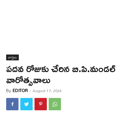
వార్త‌లు
పదవ రోజుకు చేరిన బి.పి.మండల్
వారోత్సవాలు
By
EDITOR
-
August 17, 2024