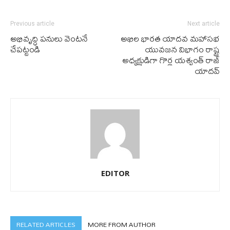
Previous article
Next article
అభివృద్ధి పనులు వెంటనే
అఖిల భారత యాదవ మహాసభ
చేపట్టండి
యువజన విభాగం రాష్ట్ర
అధ్యక్షుడిగా గొర్ల యశ్వంత్ రాజ్
యాదవ్
EDITOR
RELATED ARTICLES
MORE FROM AUTHOR