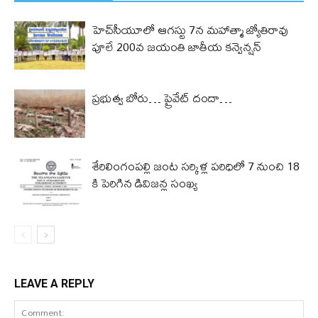
హెచ్‌సీయూలో ఆగస్టు 7న మహాత్మా జ్యోతిరావు
పూలే 200వ జయంతి జాతీయ కన్వెన్షన్
ప్రభుత్వ బోరు… ప్రైవేట్ దందా…
శేరిలింగంపల్లి జంట సర్కిళ్ల పరిధిలో 7 నుంచి 18
కి పెరిగిన డివిజన్ల సంఖ్య
LEAVE A REPLY