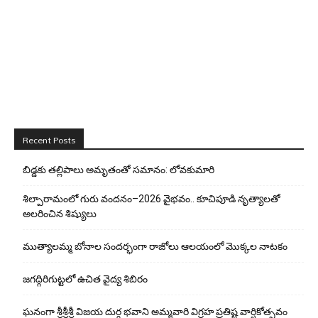
Recent Posts
బిడ్డ‌కు త‌ల్లిపాలు అమృతంతో స‌మానం: లోవ‌కుమారి
శిల్పారామంలో గురు వందనం–2026 వైభవం.. కూచిపూడి నృత్యాలతో
అలరించిన శిష్యులు
ముత్యాలమ్మ బోనాల సందర్భంగా రాజోలు ఆలయంలో మొక్కల నాటకం
జగద్గిరిగుట్టలో ఉచిత వైద్య శిబిరం
ఘనంగా శ్రీశ్రీశ్రీ విజయ దుర్గ భవాని అమ్మవారి విగ్రహ ప్రతిష్ట వార్షికోత్సవం