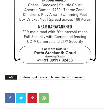
TAGS
Padava rojuku cherina bp mandal varoteavaalu