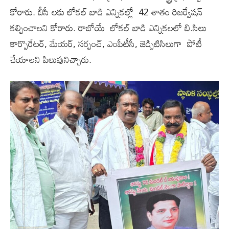
కోరారు. బీసీ లకు లోకల్ బాడి ఎన్నికల్లో 42 శాతం రిజర్వేషన్
కల్పించాలని కోరారు. రాబోయే లోకల్ బాడి ఎన్నికలలో బి.సిలు
కార్పొరేటర్, మేయర్, సర్పంచ్, ఎంపీటీసీ, జెడ్పిటిసిలుగా పోటీ
చేయాలని పిలుపునిచ్చారు.