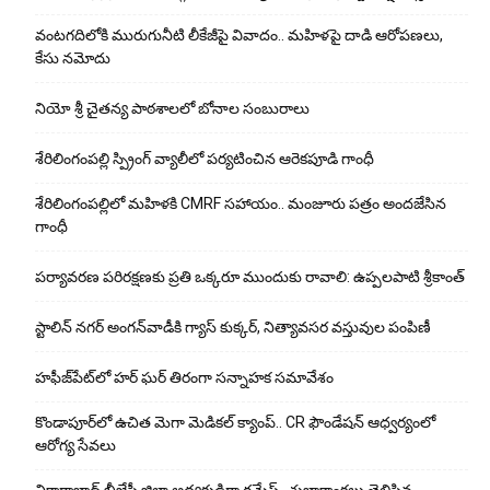
వంటగదిలోకి మురుగునీటి లీకేజీపై వివాదం.. మహిళపై దాడి ఆరోపణలు,
కేసు నమోదు
నియో శ్రీ చైతన్య పాఠశాలలో బోనాల సంబురాలు
శేరిలింగంపల్లి స్ప్రింగ్ వ్యాలీలో పర్యటించిన ఆరెకపూడి గాంధీ
శేరిలింగంపల్లిలో మ‌హిళ‌కి CMRF స‌హాయం.. మంజూరు పత్రం అందజేసిన
గాంధీ
పర్యావరణ పరిరక్షణకు ప్రతి ఒక్కరూ ముందుకు రావాలి: ఉప్పలపాటి శ్రీకాంత్
స్టాలిన్ నగర్ అంగన్‌వాడీకి గ్యాస్ కుక్కర్, నిత్యావసర వస్తువుల పంపిణీ
హఫీజ్‌పేట్‌లో హర్ ఘర్ తిరంగా సన్నాహక సమావేశం
కొండాపూర్‌లో ఉచిత మెగా మెడికల్ క్యాంప్.. CR ఫౌండేషన్ ఆధ్వర్యంలో
ఆరోగ్య సేవలు
వికారాబాద్ బీజేపీ జిల్లా అధ్యక్షుడిగా రమేష్‌.. శుభాకాంక్షలు తెలిపిన