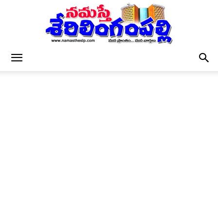
నమస్తే
శేరిలింగంపల్లి