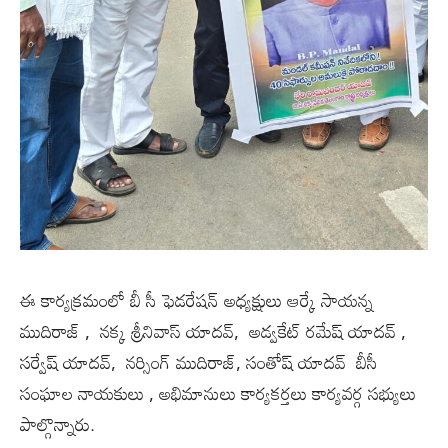
ఈ కార్యక్రమంలో బీ సీ ఫెడరేషన్ అధ్యక్షులు ఆర్కే సాయన్న
ముదిరాజ్ , నక్క శ్రీనివాస్ యాదవ్, అడ్వకేట్ రమేష్ యాదవ్ ,
సర్వేష్ యాదవ్, నర్సింగ్ ముదిరాజ్, సంతోష్ యాదవ్ బీసీ
సంఘాల నాయకులు , అభిమానులు కార్యకర్తలు కార్యవర్గ సభ్యులు
పాల్గొన్నారు.