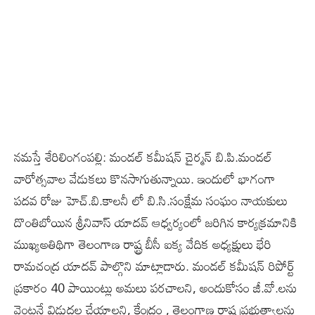
నమస్తే శేరిలింగంపల్లి: మండల్ కమీషన్ చైర్మన్ బి.పి.మండల్
వారోత్సవాల వేడుకలు కొనసాగుతున్నాయి. ఇందులో భాగంగా
పదవ రోజు హెచ్.బి.కాలనీ లో బి.సి.సంక్షేమ సంఘం నాయకులు
దొంతిబోయిన శ్రీనివాస్ యాదవ్ ఆధ్వర్యంలో జరిగిన కార్యక్రమానికి
ముఖ్యఅతిథిగా తెలంగాణ రాష్ట్ర బీసీ ఐక్య వేదిక అధ్యక్షులు భేరి
రామచంద్ర యాదవ్ పాల్గొని మాట్లాడారు. మండల్ కమీషన్ రిపోర్ట్
ప్రకారం 40 పాయింట్లు అమలు పరచాలని, అందుకోసం జీ.వో.లను
వెంటనే విడుదల చేయాలని, కేంద్రం , తెలంగాణ రాష్ట్ర ప్రభుత్వాలను