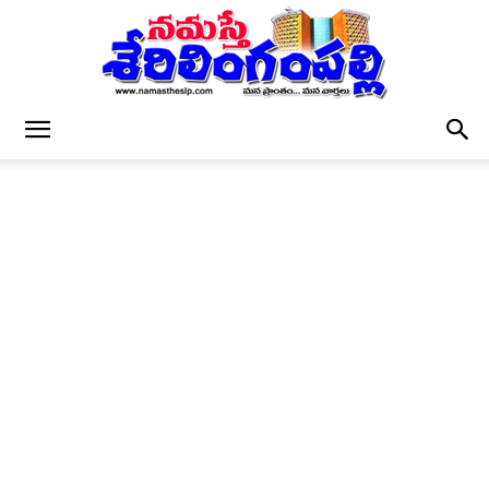
నమస్తే
శేరిలింగంపల్లి