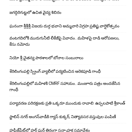
జగద్గిరిగుట్టలో ఉచిత వైద్య శిబిరం
ఘనంగా శ్రీశ్రీశ్రీ విజయ దుర్గ భవాని అమ్మవారి విగ్రహ ప్రతిష్ట వార్షికోత్సవం
వంటగదిలోకి మురుగునీటి లీకేజీపై వివాదం.. మహిళపై దాడి ఆరోపణలు,
కేసు నమోదు
నియో శ్రీ చైతన్య పాఠశాలలో బోనాల సంబురాలు
శేరిలింగంపల్లి స్ప్రింగ్ వ్యాలీలో పర్యటించిన ఆరెకపూడి గాంధీ
శేరిలింగంపల్లిలో మ‌హిళ‌కి CMRF స‌హాయం.. మంజూరు పత్రం అందజేసిన
గాంధీ
పర్యావరణ పరిరక్షణకు ప్రతి ఒక్కరూ ముందుకు రావాలి: ఉప్పలపాటి శ్రీకాంత్
స్టాలిన్ నగర్ అంగన్‌వాడీకి గ్యాస్ కుక్కర్, నిత్యావసర వస్తువుల పంపిణీ
హఫీజ్‌పేట్‌లో హర్ ఘర్ తిరంగా సన్నాహక సమావేశం