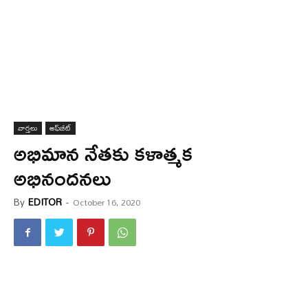
వార్త‌లు
ఆఫ్‌బీట్
అభిమాన నేత‌కు క‌ళాత్మ‌క
అభినందన‌లు
By
EDITOR
-
October 16, 2020