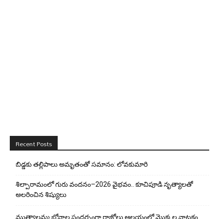
Recent Posts
బిడ్డ‌కు త‌ల్లిపాలు అమృతంతో స‌మానం: లోవ‌కుమారి
శిల్పారామంలో గురు వందనం–2026 వైభవం.. కూచిపూడి నృత్యాలతో
అలరించిన శిష్యులు
ముత్యాలమ్మ బోనాల సందర్భంగా రాజోలు ఆలయంలో మొక్కల నాటకం