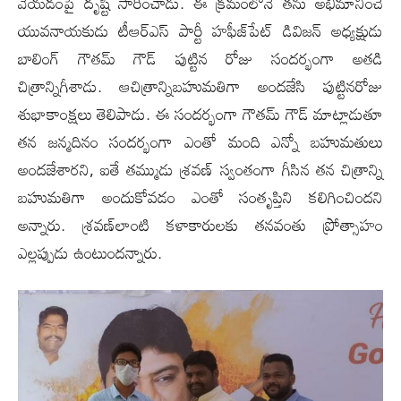
వేయ‌డంపై దృష్టి సారించాడు. ఈ క్ర‌మంలోనే త‌ను అభిమానించే
యువ‌నాయ‌కుడు టీఆర్ఎస్ పార్టీ హ‌ఫీజ్‌పేట్ డివిజ‌న్ అధ్య‌క్షుడు
బాలింగ్ గౌత‌మ్ గౌడ్‌ పుట్టిన రోజు సంద‌ర్భంగా అత‌డి
చిత్రాన్నిగీశాడు. ఆచిత్రాన్నిబ‌హుమ‌తిగా అంద‌జేసి పుట్టిన‌రోజు
శుభాకాంక్ష‌లు తెలిపాడు. ఈ సంద‌ర్భంగా గౌత‌మ్ గౌడ్ మాట్లాడుతూ
త‌న జ‌న్మ‌దినం సంద‌ర్భంగా ఎంతో మంది ఎన్నో బ‌హుమ‌తులు
అంద‌జేశార‌ని, ఐతే త‌మ్ముడు శ్ర‌వ‌ణ్ స్వంతంగా గీసిన త‌న చిత్రాన్ని
బ‌హుమ‌తిగా అందుకోవ‌డం ఎంతో సంతృప్తిని క‌లిగించింద‌ని
అన్నారు. శ్రవ‌ణ్‌లాంటి క‌ళాకారుల‌కు త‌న‌వంతు ప్రోత్సాహం
ఎల్ల‌ప్పుడు ఉంటుంద‌న్నారు.