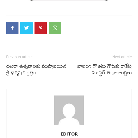
Previous article
Next article
ద‌స‌రా ఉత్స‌వాల‌కు ముస్తాబ‌యిన
బాలింగ్ గౌత‌మ్ గౌడ్‌కు రాకేష్
శ్రీ ధ‌ర్మ‌పురి క్షేత్రం
మాస్ట‌ర్ శుభాకాంక్ష‌లు
EDITOR