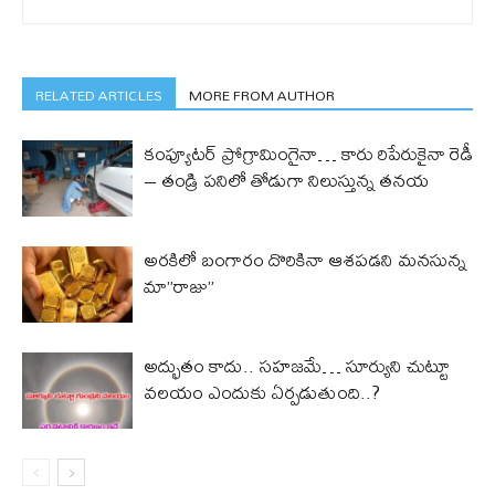
RELATED ARTICLES
MORE FROM AUTHOR
కంప్యూట‌ర్‌ ప్రోగ్రామింగైనా… కారు రిపేరుకైనా రెడీ
– తండ్రి ప‌నిలో తోడుగా నిలుస్తున్న‌ త‌న‌య‌
అర‌కిలో బంగారం దొరికినా ఆశ‌ప‌డ‌ని మ‌న‌సున్న
మా”రాజు”
అద్భుతం కాదు.. స‌హ‌జ‌మే… సూర్యుని చుట్టూ
వ‌లయం ఎందుకు ఏర్ప‌డుతుంది..?