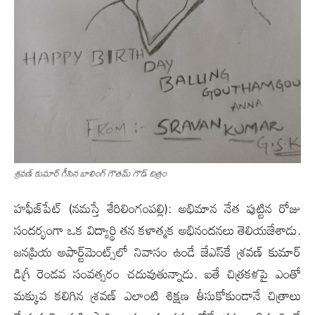
శ్ర‌వణ్‌ కుమార్ గీసిన బాలింగ్ గౌత‌మ్ గౌడ్ చిత్రం
హ‌ఫీజ్‌పేట్ (న‌మ‌స్తే శేరిలింగంప‌ల్లి): అభిమాన నేత పుట్టిన రోజు
సంద‌ర్భంగా ఒక విద్యార్థి త‌న క‌ళాత్మ‌క అభినంద‌న‌లు తెలియ‌జేశాడు.
జ‌న‌ప్రియ అపార్ట్‌మెంట్స్‌లో నివాసం ఉండే జేఎస్‌కే శ్ర‌వ‌ణ్ కుమార్
డిగ్రీ రెండ‌వ సంవ‌త్స‌రం చ‌దువుతున్నాడు. ఐతే చిత్ర‌క‌ళ‌పై ఎంతో
మ‌క్కువ‌ క‌లిగిన శ్ర‌వ‌ణ్ ఎలాంటి శిక్ష‌ణ తీసుకోకుండానే చిత్రాలు