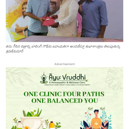
త‌ను గీసిన చిత్రాన్ని బాలింగ్ గౌడ్‌కు బ‌హుమ‌తిగా అందజేస్తూ శుభాకాంక్ష‌లు తెలుపుతున్న
శ్ర‌వ‌ణ్‌కుమార్‌
Advertisement