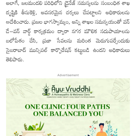
అలాగే, జలమండలి పరిధిలోని డ్రైనేజ్ సమస్యలను సంబంధిత శాఖ
దృష్టికి తీసుకెళ్లి, అవసరమైన చర్యలు చేపట్టాలని అధికారులను
ఆదేశించారు. ప్రజల భాగస్వామ్యం, అన్ని శాఖల సమన్వయంతో వన్
డే–వన్ వార్డ్ కార్యక్రమం ద్వారా నగర మౌలిక సదుపాయాలను
బలోపేతం చేసి, ప్రజా సేవలను మరింత మెరుగుపర్చేందుకు
సైబరాబాద్ మున్సిపల్ కార్పొరేషన్ కట్టుబడి ఉందని అధికారులు
తెలిపారు.
Advertisement