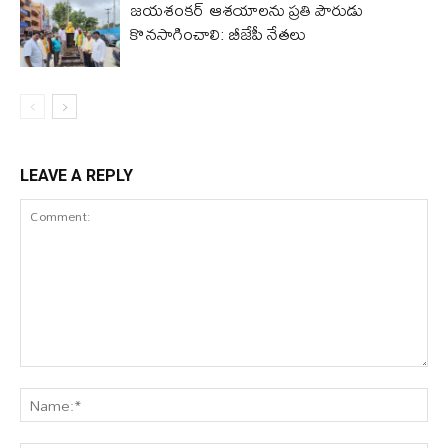
జయశంకర్ ఆశయాలను ప్రతి పౌరుడు
కొనసాగించాలి: బీజేపీ నేతలు
LEAVE A REPLY