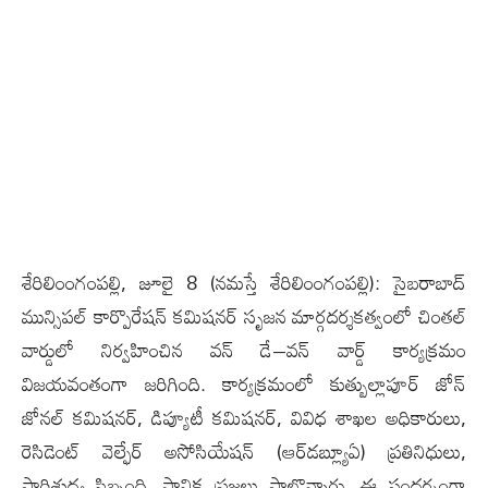
శేరిలింంగంప‌ల్లి, జూలై 8 (న‌మ‌స్తే శేరిలింంగంప‌ల్లి): సైబరాబాద్
మున్సిపల్ కార్పొరేషన్ కమిషనర్ సృజ‌న మార్గదర్శకత్వంలో చింతల్
వార్డులో నిర్వహించిన వన్ డే–వన్ వార్డ్ కార్యక్రమం
విజయవంతంగా జరిగింది. కార్యక్రమంలో కుత్బుల్లాపూర్ జోన్
జోనల్ కమిషనర్, డిప్యూటీ కమిషనర్, వివిధ శాఖల అధికారులు,
రెసిడెంట్ వెల్ఫేర్ అసోసియేషన్ (ఆర్‌డబ్ల్యూఏ) ప్రతినిధులు,
పారిశుద్ధ్య సిబ్బంది, స్థానిక ప్రజలు పాల్గొన్నారు. ఈ సందర్భంగా