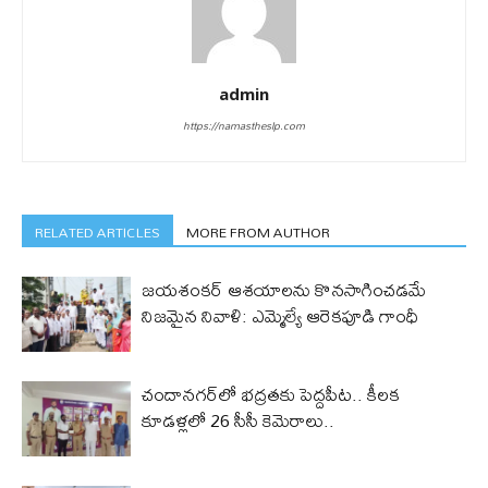
admin
https://namastheslp.com
RELATED ARTICLES
MORE FROM AUTHOR
జయశంకర్ ఆశయాలను కొనసాగించడమే
నిజమైన నివాళి: ఎమ్మెల్యే ఆరెక‌పూడి గాంధీ
చందానగర్‌లో భద్రతకు పెద్దపీట.. కీలక
కూడళ్లలో 26 సీసీ కెమెరాలు..