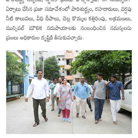
ఏర్పాటు చేసిన ప్రజా సమావేశంలో పారిశుద్ధ్యం, రహదారులు, వర్షపు
నీటి కాలువలు, వీధి దీపాలు, చెట్ల కొమ్మల కత్తిరింపు, ఆక్రమణలు,
మున్సిపల్ మౌలిక సదుపాయాలకు సంబంధించిన సమస్యలను
ప్రజలు అధికారుల దృష్టికి తీసుకువచ్చారు.