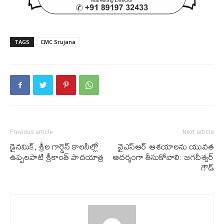
TAGS
CMC Srujana
Previous article
Next article
డైనమిక్, శ్రీల గార్డెన్ కాలనీల్లో
వైఎస్ఆర్ ఆశయాలను యువత
ఉప్పలపాటి శ్రీకాంత్ పాదయాత్ర
ఆదర్శంగా తీసుకోవాలి: జగదీశ్వర్
గౌడ్