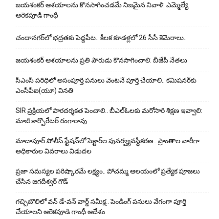
జయశంకర్ ఆశయాలను కొనసాగించడమే నిజమైన నివాళి: ఎమ్మెల్యే
ఆరెక‌పూడి గాంధీ
చందానగర్‌లో భద్రతకు పెద్దపీట.. కీలక కూడళ్లలో 26 సీసీ కెమెరాలు..
జయశంకర్ ఆశయాలను ప్రతి పౌరుడు కొనసాగించాలి: బీజేపీ నేతలు
సీఎంసీ పరిధిలో అసంపూర్తి పనులు వెంటనే పూర్తి చేయాలి.. కమిషనర్‌కు
ఎంసీపీఐ(యూ) వినతి
SIR ప్రక్రియలో పారదర్శకత పెంచాలి.. బీఎల్ఓలకు మరోసారి శిక్షణ ఇవ్వాలి:
మాజీ కార్పొరేటర్ రంగారావు
మాదాపూర్ పోలీస్‌ స్టేషన్‌లో సెక్టార్‌ల పునర్వ్యవస్థీకరణ.. ప్రాంతాల వారీగా
అధికారుల వివరాలు విడుదల
ప్రజా సమస్యల పరిష్కారమే లక్ష్యం.. పోచమ్మ ఆలయంలో ప్రత్యేక పూజలు
చేసిన జగదీశ్వర్ గౌడ్
గచ్చిబౌలిలో వన్ డే-వన్ వార్డ్ సమీక్ష.. పెండింగ్ పనులు వేగంగా పూర్తి
చేయాలని ఆరెకపూడి గాంధీ ఆదేశం