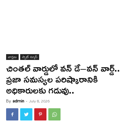
వార్త‌లు
స్పాట్ న్యూస్
చింతల్ వార్డులో వన్ డే–వన్ వార్డ్..
ప్రజా సమస్యల పరిష్కారానికి
అధికారులకు గడువు..
By
admin
-
July 8, 2026