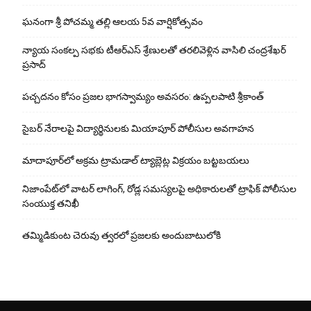
ఘ‌నంగా శ్రీ పోచమ్మ త‌ల్లి ఆలయ 5వ వార్షికోత్సవం
న్యాయ సంక‌ల్ప స‌భ‌కు టీఆర్ఎస్ శ్రేణుల‌తో త‌ర‌లివెళ్లిన వాసిలి చంద్ర‌శేఖ‌ర్
ప్ర‌సాద్
పచ్చదనం కోసం ప్రజల భాగస్వామ్యం అవసరం: ఉప్పలపాటి శ్రీకాంత్
సైబర్ నేరాలపై విద్యార్థినులకు మియాపూర్ పోలీసుల అవగాహన
మాదాపూర్‌లో అక్రమ ట్రామడాల్ ట్యాబ్లెట్ల విక్రయం బట్టబయలు
నిజాంపేట్‌లో వాటర్ లాగింగ్, రోడ్ల సమస్యలపై అధికారులతో ట్రాఫిక్ పోలీసుల
సంయుక్త తనిఖీ
తమ్మిడికుంట చెరువు త్వరలో ప్రజలకు అందుబాటులోకి