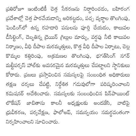
ప్రతిరోజూ ఇంటింటికీ చెత్త సేకరణను నిర్ధారించడం, బహిరంగ
ప్రదేశాల్లో చెత్త పారవేయడాన్ని అరికట్టడం, పచ్చ వ్యర్థాల తొలగింపు,
పెండింగ్‌లో ఉన్న రహదారి పనులను పూర్తి చేయడం, కాలువల
డీసిల్టింగ్, దెబ్బతిన్న డ్రెయిన్ గ్రిల్లుల మార్పు, వర్షపు నీటి కాలువల
నిర్మాణం, వీధి దీపాల మరమ్మత్తులు, కొత్త వీధి దీపాల ఏర్పాటు, చెట్ల
కొమ్మల కత్తిరింపు, ఆక్రమణల తొలగింపు, భగత్‌సింగ్ నగర్
మల్టీపర్పస్ హాల్‌కు అవసరమైన మరమ్మత్తులు చేపట్టాలని స్థానికులు
కోరారు. ప్రజలు ప్రస్తావించిన సమస్యలపై సంబంధిత అధికారులు
తక్షణ చర్యలు చేపట్టి, నిర్దేశిత గడువులోగా పరిష్కరించాలని
కమిషనర్ ఆదేశించారు. సమస్యలకు సంబంధించిన పిన్‌పాయింట్
లొకేషన్ జాబితాను కాలనీ అధ్యక్షులకు అందజేసి, వాటిపై
ధ్రువీకరణ, పర్యవేక్షణ, ఫాలోఅప్, సమన్వయం సమర్థవంతంగా
నిర్వహించాలని సూచించారు.