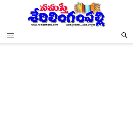
నమస్తే
శేరిలింగంపల్లి