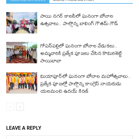
సాయి నగర్ కాలనీలో ఘనంగా బోనాల
ఉత్సవాలు.. పాల్గొన్న బాలింగ్ గౌతమ్ గౌడ్
గోపన్‌పల్లిలో ఘనంగా బోనాల వేడుకలు..
అమ్మవారికి ప్రత్యేక పూజలు చేసిన కొమిరిశెట్టి
సాయిబాబా
మియాపూర్‌లో ఘనంగా బోనాల మహోత్సవాలు..
ప్రత్యేక పూజల్లో పాల్గొన్న కాంగ్రెస్ నాయకుడు
యలమంచి ఉదయ్ కిరణ్
LEAVE A REPLY