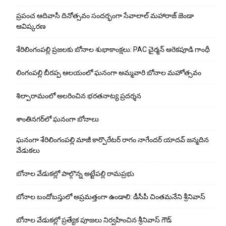
ప్రపంచ ఆదివాసీ దినోత్సవం సందర్భంగా సేవాలాల్ మహారాజ్ జెండా
ఆవిష్కరణ
శేరిలింగంపల్లి ప్రజలకు బోనాల శుభాకాంక్షలు: PAC చైర్మన్ ఆరెకపూడి గాంధీ
లింగంపల్లి బీరప్ప ఆలయంలో ఘనంగా అమ్మవారి బోనాల మహోత్సవం
శిల్పారామంలో అలరించిన భరతనాట్య ప్రదర్శన
శాంతిన‌గ‌ర్‌లో ఘ‌నంగా బోనాలు
ఘనంగా శేరిలింగంపల్లి మాజీ కార్పొరేటర్ రాగం నాగేందర్ యాదవ్ జన్మదిన
వేడుకలు
బోనాల వేడుక‌ల్లో పాల్గొన్న అట్టేప‌ల్లి రామ‌ప్ర‌భు
బోనాల బందోబస్తులో అప్రమత్తంగా ఉండాలి: డీసీపీ చింతమనేని శ్రీనివాస్‌
బోనాల వేడుకల్లో ప్రత్యేక పూజలు నిర్వహించిన శ్రీనివాస్ గౌడ్