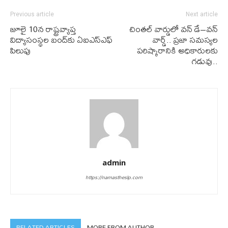
Previous article
Next article
జూలై 10న‌ రాష్ట్రవ్యాప్త
చింతల్ వార్డులో వన్ డే–వన్
విద్యాసంస్థల బంద్‌కు ఏఐఎస్ఎఫ్
వార్డ్.. ప్రజా సమస్యల
పిలుపు
పరిష్కారానికి అధికారులకు
గడువు..
admin
https://namastheslp.com
RELATED ARTICLES
MORE FROM AUTHOR