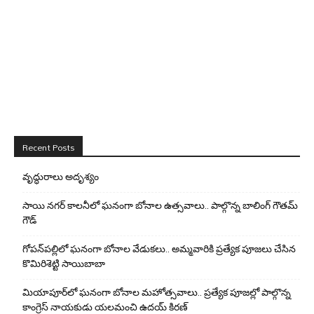
Recent Posts
వృద్ధురాలు అదృశ్యం
సాయి నగర్ కాలనీలో ఘనంగా బోనాల ఉత్సవాలు.. పాల్గొన్న బాలింగ్ గౌతమ్
గౌడ్
గోపన్‌పల్లిలో ఘనంగా బోనాల వేడుకలు.. అమ్మవారికి ప్రత్యేక పూజలు చేసిన
కొమిరిశెట్టి సాయిబాబా
మియాపూర్‌లో ఘనంగా బోనాల మహోత్సవాలు.. ప్రత్యేక పూజల్లో పాల్గొన్న
కాంగ్రెస్ నాయకుడు యలమంచి ఉదయ్ కిరణ్