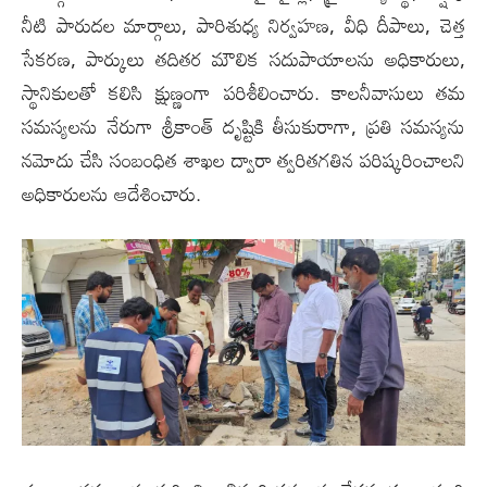
నీటి పారుదల మార్గాలు, పారిశుధ్య నిర్వహణ, వీధి దీపాలు, చెత్త
సేకరణ, పార్కులు తదితర మౌలిక సదుపాయాలను అధికారులు,
స్థానికులతో కలిసి క్షుణ్ణంగా పరిశీలించారు. కాలనీవాసులు తమ
సమస్యలను నేరుగా శ్రీకాంత్ దృష్టికి తీసుకురాగా, ప్రతి సమస్యను
నమోదు చేసి సంబంధిత శాఖల ద్వారా త్వరితగతిన పరిష్కరించాలని
అధికారులను ఆదేశించారు.