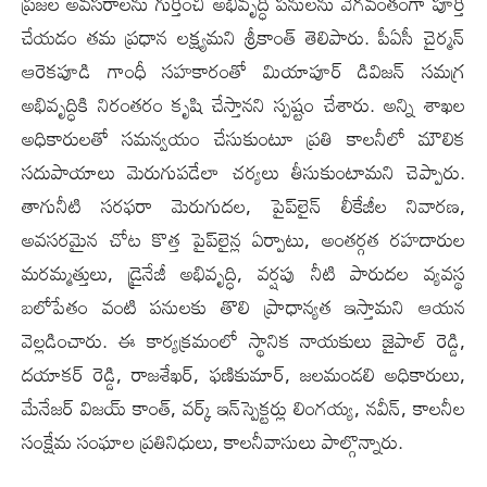
ప్రజల అవసరాలను గుర్తించి అభివృద్ధి పనులను వేగవంతంగా పూర్తి
చేయడం తమ ప్రధాన లక్ష్యమని శ్రీకాంత్ తెలిపారు. పీఏసీ చైర్మన్
ఆరెకపూడి గాంధీ సహకారంతో మియాపూర్ డివిజన్ సమగ్ర
అభివృద్ధికి నిరంతరం కృషి చేస్తానని స్పష్టం చేశారు. అన్ని శాఖల
అధికారులతో సమన్వయం చేసుకుంటూ ప్రతి కాలనీలో మౌలిక
సదుపాయాలు మెరుగుపడేలా చర్యలు తీసుకుంటామని చెప్పారు.
తాగునీటి సరఫరా మెరుగుదల, పైప్‌లైన్ లీకేజీల నివారణ,
అవసరమైన చోట కొత్త పైప్‌లైన్ల ఏర్పాటు, అంతర్గత రహదారుల
మరమ్మత్తులు, డ్రైనేజీ అభివృద్ధి, వర్షపు నీటి పారుదల వ్యవస్థ
బలోపేతం వంటి పనులకు తొలి ప్రాధాన్యత ఇస్తామని ఆయన
వెల్లడించారు. ఈ కార్యక్రమంలో స్థానిక నాయకులు జైపాల్ రెడ్డి,
దయాకర్ రెడ్డి, రాజశేఖర్, ఫణికుమార్, జలమండలి అధికారులు,
మేనేజర్ విజయ్ కాంత్, వర్క్ ఇన్‌స్పెక్టర్లు లింగయ్య, నవీన్, కాలనీల
సంక్షేమ సంఘాల ప్రతినిధులు, కాలనీవాసులు పాల్గొన్నారు.