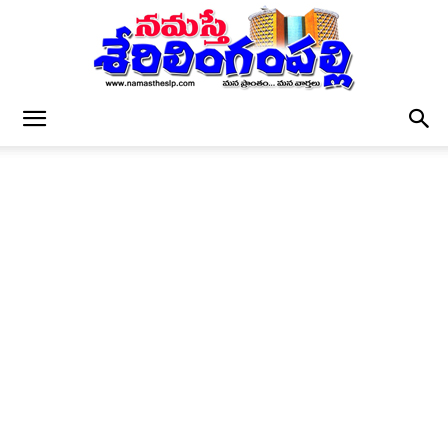
నమస్తే
శేరిలింగంపల్లి