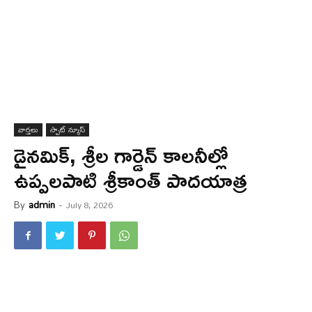
వార్త‌లు
స్పాట్ న్యూస్
డైనమిక్, శ్రీల గార్డెన్ కాలనీల్లో
ఉప్పలపాటి శ్రీకాంత్ పాదయాత్ర
By
admin
-
July 8, 2026