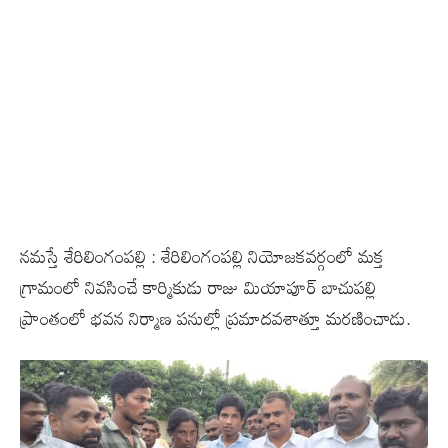
నమస్తే శేరిలింగంపల్లి : శేరిలింగంపల్లి నియోజకవర్గంలో మక్త
గ్రామంలో నివసించే కార్మికుడు రాజు మియాపూర్ బాచుపల్లి
ప్రాంతంలో భవన నిర్మాణ పనుల్లో ప్రమాదవశాత్తూ మరణించాడు.