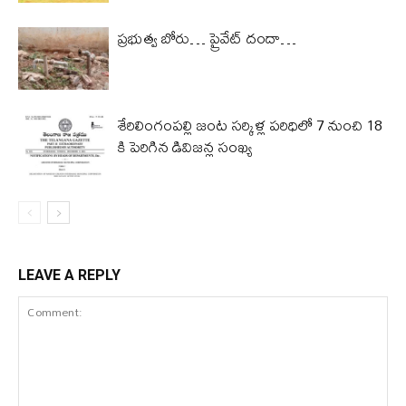
ప్రభుత్వ బోరు… ప్రైవేట్ దందా…
శేరిలింగంపల్లి జంట సర్కిళ్ల పరిధిలో 7 నుంచి 18
కి పెరిగిన డివిజన్ల సంఖ్య
LEAVE A REPLY