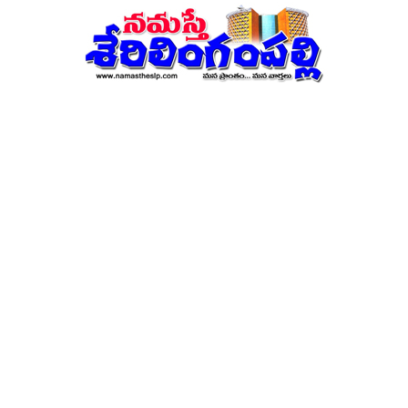
నమస్తే
శేరిలింగంపల్లి