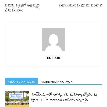
సమిష్టి కృషితో అభివృద్ధి
బహుజనులకు భూమి పంచాలి
చేసుకుందాం
EDITOR
RELATED ARTICLES
MORE FROM AUTHOR
హెచ్‌సీయూలో ఆగస్టు 7న మహాత్మా జ్యోతిరావు
పూలే 200వ జయంతి జాతీయ కన్వెన్షన్