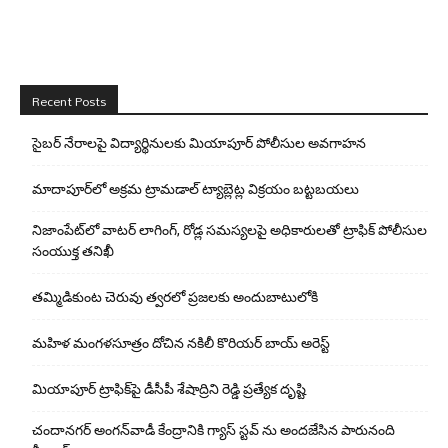
Recent Posts
సైబర్ నేరాలపై విద్యార్థినులకు మియాపూర్ పోలీసుల అవగాహన
మాదాపూర్‌లో అక్రమ ట్రామడాల్ ట్యాబ్లెట్ల విక్రయం బట్టబయలు
నిజాంపేట్‌లో వాటర్ లాగింగ్, రోడ్ల సమస్యలపై అధికారులతో ట్రాఫిక్ పోలీసుల
సంయుక్త తనిఖీ
తమ్మిడికుంట చెరువు త్వరలో ప్రజలకు అందుబాటులోకి
మహిళ మంగళసూత్రం దోచిన నకిలీ కొరియర్ బాయ్ అరెస్ట్
మియాపూర్ ట్రాఫిక్‌పై డీసీపీ శేషాద్రిని రెడ్డి ప్రత్యేక దృష్టి
చందానగర్ అంగన్‌వాడీ కేంద్రానికి గ్యాస్ స్టవ్ ను అందజేసిన పారునంది