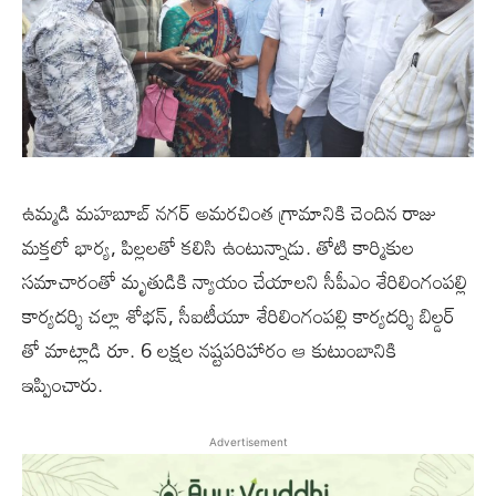
ఉమ్మడి మహబూబ్ నగర్ అమరచింత గ్రామానికి చెందిన రాజు
మక్తలో భార్య, పిల్లలతో కలిసి ఉంటున్నాడు. తోటి కార్మికుల
సమాచారంతో మృతుడికి న్యాయం చేయాలని సీపీఎం శేరిలింగంపల్లి
కార్యదర్శి చల్లా శోభన్, సీఐటీయూ శేరిలింగంపల్లి కార్యదర్శి బిల్డర్
తో మాట్లాడి రూ. 6 లక్షల నష్టపరిహారం ఆ కుటుంబానికి
ఇప్పించారు.
Advertisement