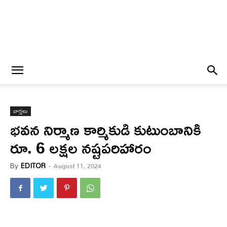
వార్త‌లు
భవన నిర్మాణ కార్మికుడి కుటుంబానికి
రూ. 6 లక్షల నష్టపరిహారం
By
EDITOR
-
August 11, 2024