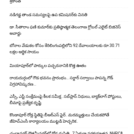
శ్రీకాంత్
నడిగడ్డ తాండ సమస్యలపై ఉప కమిషనర్‌కు వినతి
డా. సీతారాం ఫణి కుమార్‌కు ప్రతిష్ఠాత్మక తెలంగాణ గ్లోబల్ ఎలైట్ బిజినెస్
అవార్డు
బోనాల వేడుకల కోసం శేరిలింగంపల్లిలోని 92 దేవాలయాలకు రూ.30.71
లక్షల ఆర్థిక సాయం
మియాపూర్‌లో పార్కుల పచ్చదనానికి కొత్త ఊతం
రాయదుర్గంలో గౌడ భవనం ప్రారంభం… సర్దార్ సర్వాయి పాపన్న గౌడ్
విగ్రహావిష్కరణ…
ఎస్సీ, ఎస్టీ సంక్షేమంపై కీలక సమీక్ష.. సబ్‌ప్లాన్ నిధులు, బ్యాక్‌లాగ్ పోస్టులు,
బీమాపై ప్రత్యేక దృష్టి
కొండాపూర్ రోడ్ల స్థితిపై బీఆర్ఎస్ ఫైర్.. మరమ్మత్తులు చేయ‌క‌పోతే
జీహెచ్‌ఎంసీ కార్యాలయం ముట్టడి హెచ్చరిక..
చందానగర్ గౌతమీనగర్‌లో రోడ్ల దుస్థితి.. 7 ఏళ్లుగా నరకయాతన, NHRCకి