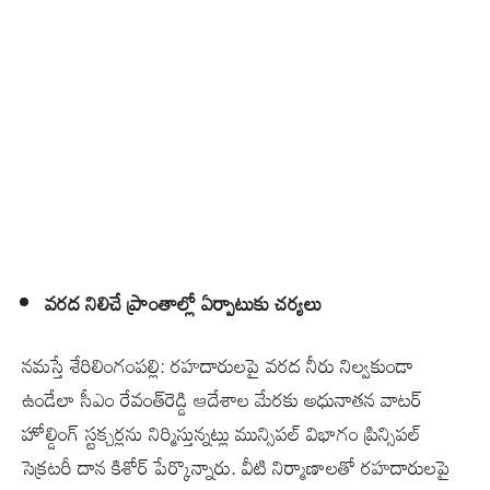
వరద నిలిచే ప్రాంతాల్లో ఏర్పాటుకు చర్యలు
నమస్తే శేరిలింగంపల్లి: రహదారులపై వరద నీరు నిల్వకుండా
ఉండేలా సీఎం రేవంత్‌రెడ్డి ఆదేశాల మేరకు అధునాతన వాటర్‌
హోల్డింగ్‌ స్టక్చర్లను నిర్మిస్తున్నట్లు మున్సిపల్‌ విభాగం ప్రిన్సిపల్‌
సెక్రటరీ దాన కిశోర్‌ పేర్కొన్నారు. వీటి నిర్మాణాలతో రహదారులపై