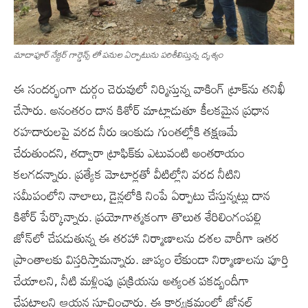
మాదాపూర్ నేక్టర్ గార్డెన్స్ లో పనుల ఏర్పాటును పరిశీలిస్తున్న దృశ్యం
ఈ సందర్భంగా దుర్గం చెరువులో నిర్మిస్తున్న వాకింగ్‌ ట్రాక్‌ను తనిఖీ
చేసారు. అనంతరం దాన కిశోర్‌ మాట్లాడుతూ కీలకమైన ప్రధాన
రహదారులపై వరద నీరు ఇంకుడు గుంతల్లోకి తక్షణమే
చేరుతుందని, తద్వారా ట్రాఫిక్‌కు ఎటువంటి అంతరాయం
కలగదన్నారు. ప్రత్యేక మోటార్లతో వీటిల్లోని వరద నీటిని
సమీపంలోని నాలాలు, డైన్లలోకి నింపే ఏర్పాటు చేస్తున్నట్లు దాన
కిశోర్‌ పేర్కొన్నారు. ప్రయోగాత్మకంగా తొలుత శేరిలింగంపల్లి
జోన్‌లో చేపడుతున్న ఈ తరహా నిర్మాణాలను దశల వారీగా ఇతర
ప్రాంతాలకు విస్తరిస్తామన్నారు. జాప్యం లేకుండా నిర్మాణాలను పూర్తి
చేయాలని, నీటి మళ్లింపు ప్రక్రియను అత్యంత పకడ్బందీగా
చేపట్టాలని ఆయన సూచించారు. ఈ కార్యక్రమంలో జోనల్‌