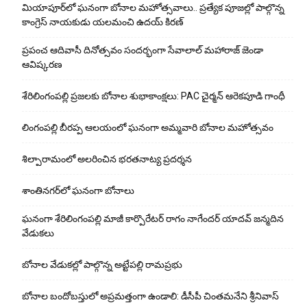
మియాపూర్‌లో ఘనంగా బోనాల మహోత్సవాలు.. ప్రత్యేక పూజల్లో పాల్గొన్న
కాంగ్రెస్ నాయకుడు యలమంచి ఉదయ్ కిరణ్
ప్రపంచ ఆదివాసీ దినోత్సవం సందర్భంగా సేవాలాల్ మహారాజ్ జెండా
ఆవిష్కరణ
శేరిలింగంపల్లి ప్రజలకు బోనాల శుభాకాంక్షలు: PAC చైర్మన్ ఆరెకపూడి గాంధీ
లింగంపల్లి బీరప్ప ఆలయంలో ఘనంగా అమ్మవారి బోనాల మహోత్సవం
శిల్పారామంలో అలరించిన భరతనాట్య ప్రదర్శన
శాంతిన‌గ‌ర్‌లో ఘ‌నంగా బోనాలు
ఘనంగా శేరిలింగంపల్లి మాజీ కార్పొరేటర్ రాగం నాగేందర్ యాదవ్ జన్మదిన
వేడుకలు
బోనాల వేడుక‌ల్లో పాల్గొన్న అట్టేప‌ల్లి రామ‌ప్ర‌భు
బోనాల బందోబస్తులో అప్రమత్తంగా ఉండాలి: డీసీపీ చింతమనేని శ్రీనివాస్‌