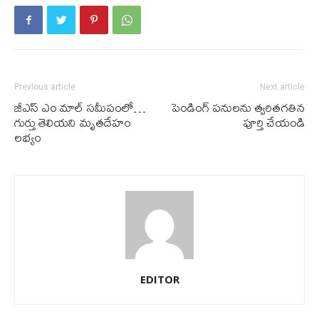
Previous article
Next article
జీఎస్ ఎం మాల్ సమీపంలో…
పెండింగ్ పనులను త్వరితగతిన
గుర్తు తెలియని మృతదేహం
పూర్తి చేయండి
లభ్యం
EDITOR