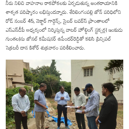
నీరు నిలిచి వాహనాల రాకపోకలకు ఏర్పడుతున్న అంతరాయానికి
శాశ్వత పరిష్కారం లభిస్తుందన్నారు. శేరిలింగంపల్లి జోన్‌ పరిధిలోని
రోడ్‌ నంబర్‌ 45, నెక్టార్‌ గార్గెన్స్, సైబర్‌ టవర్స్‍ ప్రాంతాలలో
ఎస్ఎన్‌డీపీ ఆధ్వర్యంలో నిర్మిస్తున్న వాటర్‌ హోల్డింగ్‌ స్టక్చర్ల( ఇంకుడు
గుంతల)ను జోనల్‌ కమీషనర్‌ ఉపేందర్‌రెడ్డితో కలిసి ప్రిన్సిపల్‌
సెక్రటరీ దాన కిశోర్‌ శుక్రవారం పరిశీలించారు.