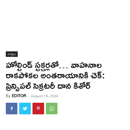
వార్త‌లు
హోల్టిండ్‌ స్టక్చర్లతో… వాహనాల
రాకపోకల అంతరాయానికి చెక్:
ప్రిన్సిపల్‌ సెక్రటరీ దాన కిశోర్‌
By
EDITOR
-
August 16, 2024