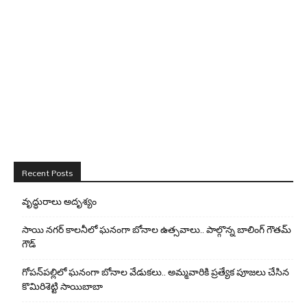
Recent Posts
వృద్ధురాలు అదృశ్యం
సాయి నగర్ కాలనీలో ఘనంగా బోనాల ఉత్సవాలు.. పాల్గొన్న బాలింగ్ గౌతమ్
గౌడ్
గోపన్‌పల్లిలో ఘనంగా బోనాల వేడుకలు.. అమ్మవారికి ప్రత్యేక పూజలు చేసిన
కొమిరిశెట్టి సాయిబాబా