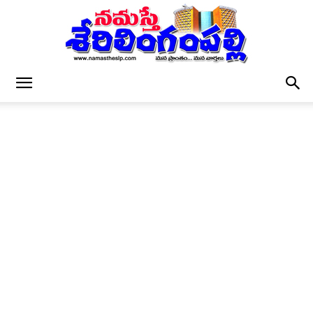
నమస్తే
శేరిలింగంపల్లి