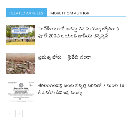
RELATED ARTICLES
MORE FROM AUTHOR
హెచ్‌సీయూలో ఆగస్టు 7న మహాత్మా జ్యోతిరావు
పూలే 200వ జయంతి జాతీయ కన్వెన్షన్
ప్రభుత్వ బోరు… ప్రైవేట్ దందా…
శేరిలింగంపల్లి జంట సర్కిళ్ల పరిధిలో 7 నుంచి 18
కి పెరిగిన డివిజన్ల సంఖ్య