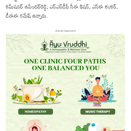
కమీషనర్‌ ఉపేందర్‌రెడ్డి, ఎన్‌ఎన్‌డీపీ సీఈ కిషన్‌, ఎస్ఈ శంకర్‌,
డీఈఈ రమేష్‌ ఉన్నారు.
Advertisement