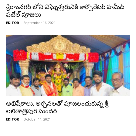
శ్రీరాంనగర్ లోని విఘ్నేశ్వరునికి కార్పొరేటర్ హమీద్
పటేల్ పూజలు
EDITOR
-
September 16, 2021
అభిషేకాలు, అర్చనలతో పూజలందుకున్న శ్రీ
లలితాత్రిపుర సుందరి
EDITOR
-
October 11, 2021