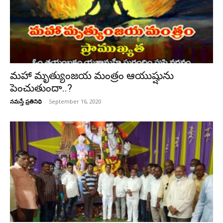
మహా మృత్యుంజయ మంత్రం ఆయుష్షును
పెంచుతుందా..?
నమస్తే ప్రతినిధి
-
September 16, 2020