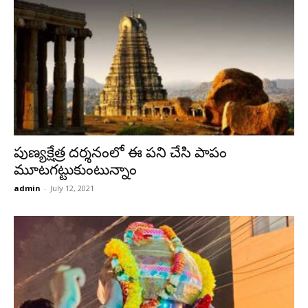
పుణ్యక్షేత్ర దర్శనంలో ఈ పని చేసి పాపం
మూటగట్టుకుంటున్నాం
admin
-
July 12, 2021