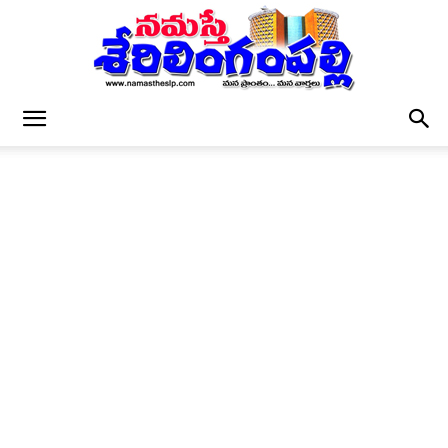
నమస్తే
శేరిలింగంపల్లి