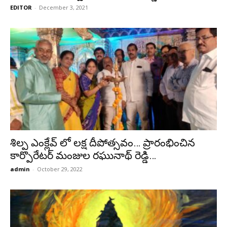
EDITOR
-
December 3, 2021
శిల్ప ఎంక్లేవ్ లో లక్ష దీపోత్సవం… ప్రారంభించిన
కార్పొరేటర్ మంజుల రఘునాథ్ రెడ్డి…
admin
-
October 29, 2022