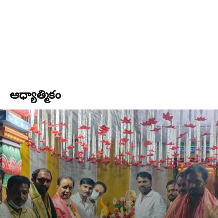
ఆధ్యాత్మికం