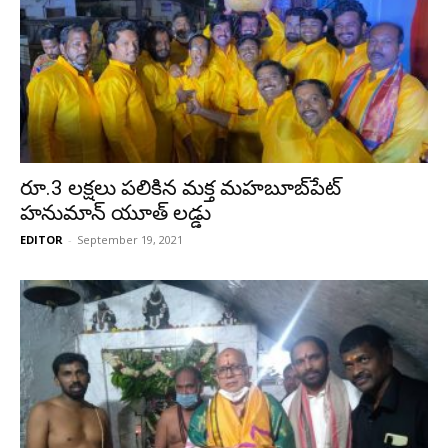
రూ.‌3 లక్షలు ప‌లికిన మ‌క్త‌ మ‌హ‌బూబ్‌పేట్
హనుమాన్ యూత్ ల‌డ్డు
EDITOR
-
September 19, 2021