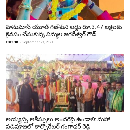
హనుమాన్ యూత్ గణేశుని లడ్డు రూ.3.47 లక్షలకు
కైవసం చేసుకున్న నిమ్మల జగదీశ్వర్ గౌడ్
EDITOR
-
September 21, 2021
అయ్యప్ప ఆశీస్సులు అందరిపై ఉండాలి: మహా
పడిపూజలో కార్పొరేటర్ గంగాధర్ రెడ్డి