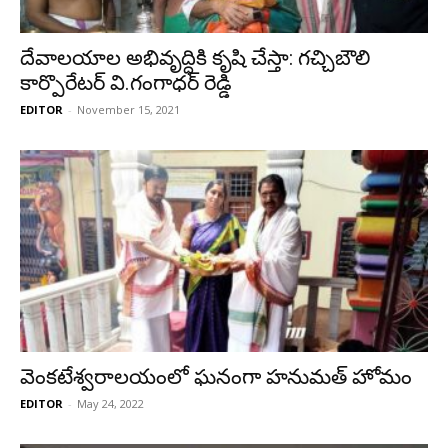
దేవాలయాల అభివృద్ధికి కృషి చేస్తా: గచ్చిబౌలి
కార్పొరేటర్ వి.గంగాధర్ రెడ్డి
EDITOR
-
November 15, 2021
వెంకటేశ్వరాలయంలో ఘనంగా హనుమత్ హోమం
EDITOR
-
May 24, 2022