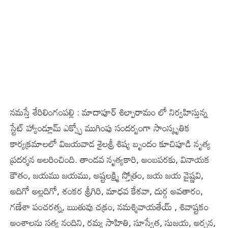
నమస్తే శేరిలింగంపల్లి : మాదాపూర్ శిల్పారామం లో నిర్వహిస్తున్న
స్టేట్ హ్యాండ్లూమ్ ఎక్స్పో ముగింపు సందర్బంగా సాంస్కృతిక
కార్యక్రమాలలో విజయవాడ శైలశ్రీ శిష్య బృందం కూచిపూడి నృత్య
ప్రదర్శన అలరించింది. తాండవ నృత్యకారి, అంబపరకు, వినాయక
కౌతం, జయము జయము, అష్టలక్ష్మి స్తోత్రం, జయ జయ వైష్ణవి,
అదిగో అల్లదిగో, శంకర శ్రీగిరి, మాధవ కేశవా, దుర్గ అవతారం,
గణేశా పంచరత్న, ఋతువు చక్రం, నమశ్శివాయతేయ్ , శివాష్టకం
అంశాలను సత్య నందిని, రమ్య సాహితి, సూస్వేత, సుజయ, అర్చన,