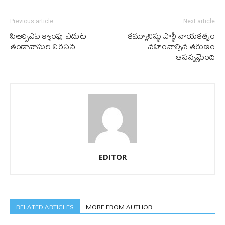
Previous article
Next article
సిఆర్పిఎఫ్ క్యాంపు ఎదుట
కమ్యూనిస్టు పార్టీ నాయకత్వం
తండావాసుల నిరసన
వహించాల్సిన తరుణం
ఆసన్నమైంది
EDITOR
RELATED ARTICLES
MORE FROM AUTHOR