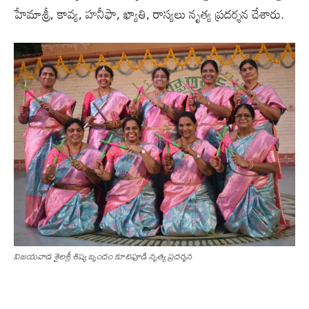
హేమాశ్రీ, కావ్య, హనీఫా, ఖ్యాతి, రాస్యలు నృత్య ప్రదర్శన చేశారు.
విజయవాడ శైలశ్రీ శిష్య బృందం కూచిపూడి నృత్య ప్రదర్శన