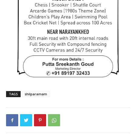
TAGS
shilparamam