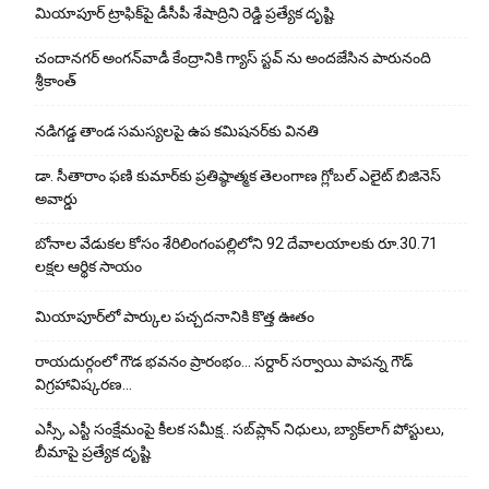
మియాపూర్ ట్రాఫిక్‌పై డీసీపీ శేషాద్రిని రెడ్డి ప్రత్యేక దృష్టి
చందానగర్ అంగన్‌వాడీ కేంద్రానికి గ్యాస్ స్టవ్ ను అందజేసిన పారునంది
శ్రీకాంత్
నడిగడ్డ తాండ సమస్యలపై ఉప కమిషనర్‌కు వినతి
డా. సీతారాం ఫణి కుమార్‌కు ప్రతిష్ఠాత్మక తెలంగాణ గ్లోబల్ ఎలైట్ బిజినెస్
అవార్డు
బోనాల వేడుకల కోసం శేరిలింగంపల్లిలోని 92 దేవాలయాలకు రూ.30.71
లక్షల ఆర్థిక సాయం
మియాపూర్‌లో పార్కుల పచ్చదనానికి కొత్త ఊతం
రాయదుర్గంలో గౌడ భవనం ప్రారంభం… సర్దార్ సర్వాయి పాపన్న గౌడ్
విగ్రహావిష్కరణ…
ఎస్సీ, ఎస్టీ సంక్షేమంపై కీలక సమీక్ష.. సబ్‌ప్లాన్ నిధులు, బ్యాక్‌లాగ్ పోస్టులు,
బీమాపై ప్రత్యేక దృష్టి