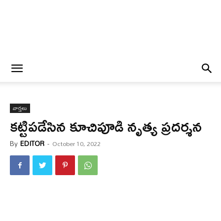
వార్త‌లు
కట్టిపడేసిన కూచిపూడి నృత్య ప్రదర్శన
By
EDITOR
-
October 10, 2022