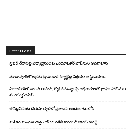
Recent Posts
సైబర్ నేరాలపై విద్యార్థినులకు మియాపూర్ పోలీసుల అవగాహన
మాదాపూర్‌లో అక్రమ ట్రామడాల్ ట్యాబ్లెట్ల విక్రయం బట్టబయలు
నిజాంపేట్‌లో వాటర్ లాగింగ్, రోడ్ల సమస్యలపై అధికారులతో ట్రాఫిక్ పోలీసుల
సంయుక్త తనిఖీ
తమ్మిడికుంట చెరువు త్వరలో ప్రజలకు అందుబాటులోకి
మహిళ మంగళసూత్రం దోచిన నకిలీ కొరియర్ బాయ్ అరెస్ట్