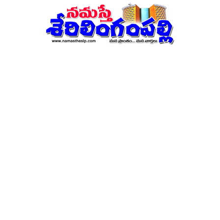
నమస్తే
శేరిలింగంపల్లి