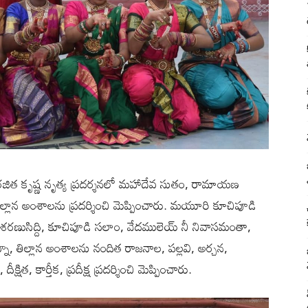
ి రజిత కృష్ణ నృత్య ప్రదర్శనలో మహాదేవ సుతం, రామాయణ
ాన అంశాలను ప్రదర్శించి మెప్పించారు. మయూరి కూచిపూడి
, శరణుసిద్ది, కూచిపూడి సలాం, వేదములెయ్ నీ నివాసమంతా,
న, తిల్లాన అంశాలను నందిత రాజనాల, పల్లవి, అర్చన,
షిత, కార్తీక, ప్రదీక్ష ప్రదర్శించి మెప్పించారు.