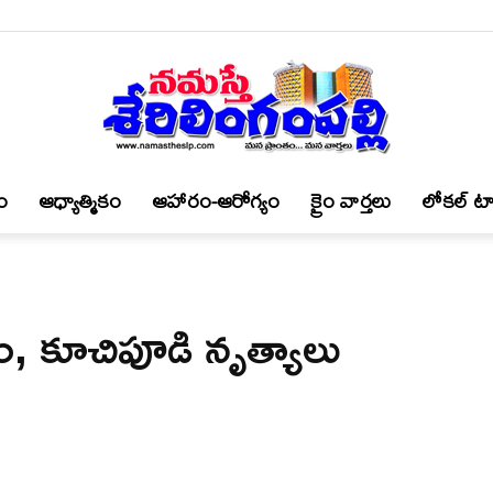
ం
ఆధ్యాత్మికం
ఆహారం-ఆరోగ్యం
క్రైం వార్త‌లు
లోకల్ టా
నమస్తే
, కూచిపూడి నృత్యాలు
శేరిలింగంపల్లి