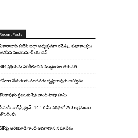
Recent Posts
వికారాబాద్ బీజేపీ జిల్లా అధ్యక్షుడిగా రమేష్‌.. శుభాకాంక్షలు
తెలిపిన నందకుమార్ యాదవ్
SIR ప్రక్రియను పరిశీలించిన ముద్దంగుల తిరుపతి
బోనాల వేడుకలకు మాధవరం కృష్ణారావుకు ఆహ్వానం
కొండాపూర్ ప్రజలకు షేక్ చాంద్ పాషా హామీ
సీఎంసీ వాక్ ఫ్రీ డ్రైవ్.. 14.1 కి.మీ పరిధిలో 290 ఆక్రమణల
తొలగింపు
SIRపై ఆరెకపూడి గాంధీ అవగాహన సమావేశం