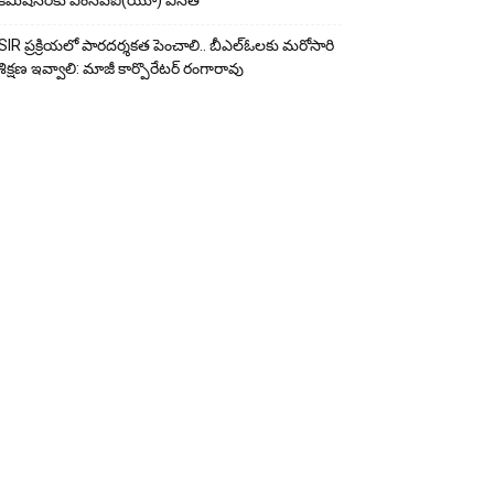
కమిషనర్‌కు ఎంసీపీఐ(యూ) వినతి
SIR ప్రక్రియలో పారదర్శకత పెంచాలి.. బీఎల్ఓలకు మరోసారి
శిక్షణ ఇవ్వాలి: మాజీ కార్పొరేటర్ రంగారావు