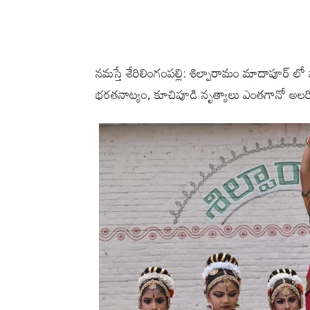
నమస్తే శేరిలింగంపల్లి: శిల్పారామం మాదాపూర్ ల
భరతనాట్యం, కూచిపూడి నృత్యాలు ఎంతగానో అలర