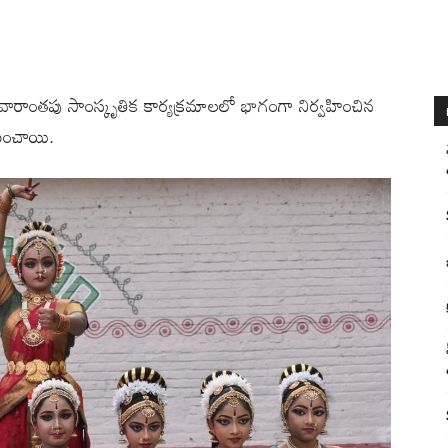
ో వారాంతపు సాంస్కృతిక కార్యక్రమాలలో భాగంగా నిర్వహించిన
ించాయి.