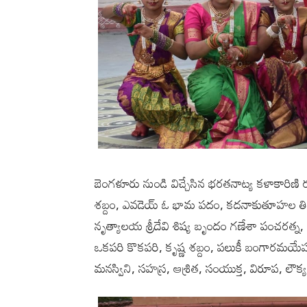
బెంగళూరు నుండి విచ్చేసిన భరతనాట్య కళాకారిణ
శబ్దం, ఎవడెయ్ ఓ భామ పదం, కదనాకుతూహల తిల్ల
నృత్యాలయ శ్రీదేవి శిష్య బృందం గణేశా పంచరత్న
ఒకపరి కొకపరి, కృష్ణ శబ్దం, పలుకీ బంగారమయేహ్
మనస్విని, సహస్ర, ఆశ్రిత, సంయుక్త, విరూప, లౌక్య, దీక్