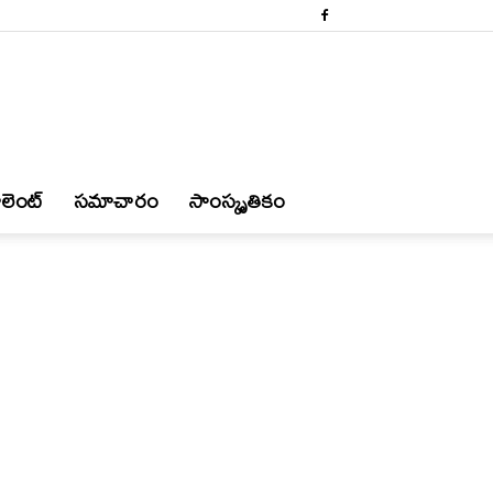
లెంట్
స‌మాచారం
సాంస్కృతికం