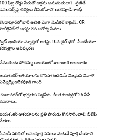
100 ఫీట్ల రోడ్డు పేరుతో అక్రమ అనుమతులా?.. ప్రణీత్
డెవలపర్స్‌పై చర్యలు తీసుకోవాలి: ఆరెకపూడి గాంధీ
కొండాపూర్‌లో భారీ ఉచిత మెగా మెడికల్ క్యాంప్.. CR
పాలీక్లినిక్‌లో ఆగస్టు 8న ఆరోగ్య సేవలు
క్విట్ ఇండియా స్ఫూర్తితో ఆగస్టు 10న జైల్ భరో.. సీఐటీయూ
కరపత్రాల ఆవిష్కరణ
వేముకుంట పోచమ్మ ఆలయంలో శాకాంబరి అలంకారం
జయశంకర్ ఆశయాలను కొనసాగించడమే నిజమైన నివాళి:
ఎమ్మెల్యే ఆరెక‌పూడి గాంధీ
చందానగర్‌లో భద్రతకు పెద్దపీట.. కీలక కూడళ్లలో 26 సీసీ
కెమెరాలు..
జయశంకర్ ఆశయాలను ప్రతి పౌరుడు కొనసాగించాలి: బీజేపీ
నేతలు
సీఎంసీ పరిధిలో అసంపూర్తి పనులు వెంటనే పూర్తి చేయాలి..