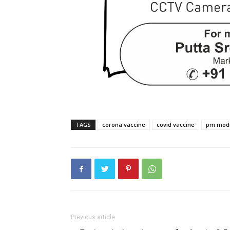
TAGS
corona vaccine
covid vaccine
pm mod
Previous article