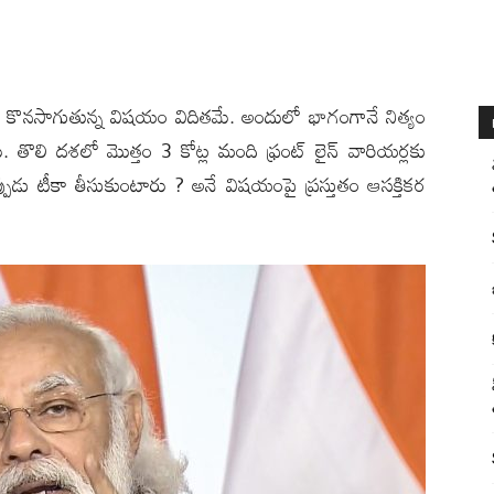
ర‌స్తుతం కొన‌సాగుతున్న విష‌యం విదిత‌మే. అందులో భాగంగానే నిత్యం
రు. తొలి ద‌శ‌లో మొత్తం 3 కోట్ల మంది ఫ్రంట్ లైన్ వారియ‌ర్ల‌కు
్పుడు టీకా తీసుకుంటారు ? అనే విష‌యంపై ప్ర‌స్తుతం ఆస‌క్తిక‌ర