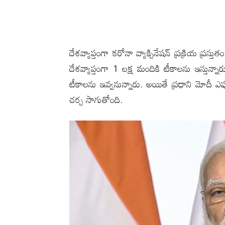
దేశవ్యాప్తంగా క‌రోనా వ్యాక్సినేష‌న్ ప్ర‌క్రియ ప్
దేశ‌వ్యాప్తంగా 1 ల‌క్ష మందికి టీకాల‌ను ఇస్తున్నా
టీకాల‌ను ఇవ్వ‌నున్నారు. అయితే ప్ర‌ధాని మోదీ ఎప
చ‌ర్చ సాగుతోంది.