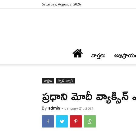
Saturday, August 8, 2026
వార్త‌లు
అభిప్రాయ
వార్త‌లు
స్పాట్ న్యూస్
ప్ర‌ధాని మోదీ వ్యాక్సి
By
admin
-
January 21, 2021