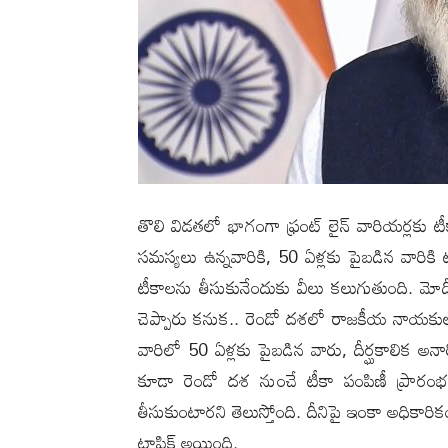
తొలి విడ‌త‌లో భాగంగా ఫ్రంట్ లైన్ వారియర్ల‌కు టీక
స‌మ‌స్య‌లు ఉన్న‌వారికి, 50 ఏళ్ల‌కు పైబ‌డిన వారి
టీకాల‌ను తీసుకునేందుకు వీలు క‌లుగుతుంది. మోదీ ఇ
చెప్పారు క‌నుక‌.. రెండో ద‌శ‌లో రాజ‌కీయ నాయ‌కులు
వారిలో 50 ఏళ్ల‌కు పైబ‌డిన వారు, దీర్ఘ‌కాలిక అన
కూడా రెండో ద‌శ నుంచే టీకా పంపిణీ ప్రారంభ
తీసుకుంటార‌ని తెలుస్తోంది. దీనిపై ఇంకా అధికారిక
టాపిక్ అయింది.