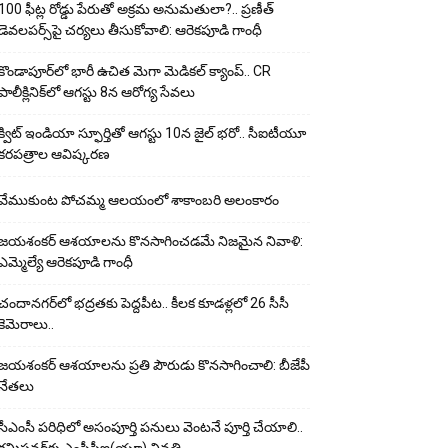
100 ఫీట్ల రోడ్డు పేరుతో అక్రమ అనుమతులా?.. ప్రణీత్
డెవలపర్స్‌పై చర్యలు తీసుకోవాలి: ఆరెకపూడి గాంధీ
కొండాపూర్‌లో భారీ ఉచిత మెగా మెడికల్ క్యాంప్.. CR
పాలీక్లినిక్‌లో ఆగస్టు 8న ఆరోగ్య సేవలు
క్విట్ ఇండియా స్ఫూర్తితో ఆగస్టు 10న జైల్ భరో.. సీఐటీయూ
కరపత్రాల ఆవిష్కరణ
వేముకుంట పోచమ్మ ఆలయంలో శాకాంబరి అలంకారం
జయశంకర్ ఆశయాలను కొనసాగించడమే నిజమైన నివాళి:
ఎమ్మెల్యే ఆరెక‌పూడి గాంధీ
చందానగర్‌లో భద్రతకు పెద్దపీట.. కీలక కూడళ్లలో 26 సీసీ
కెమెరాలు..
జయశంకర్ ఆశయాలను ప్రతి పౌరుడు కొనసాగించాలి: బీజేపీ
నేతలు
సీఎంసీ పరిధిలో అసంపూర్తి పనులు వెంటనే పూర్తి చేయాలి..