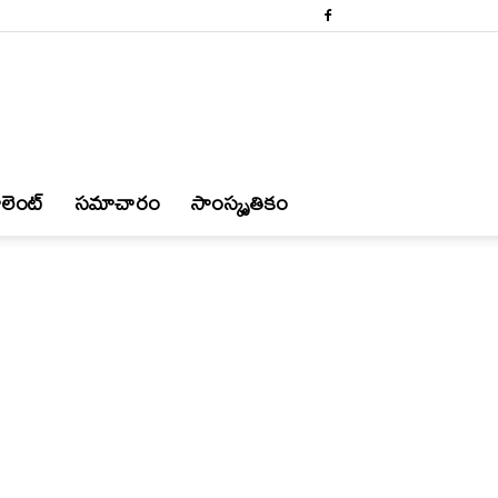
లెంట్
స‌మాచారం
సాంస్కృతికం