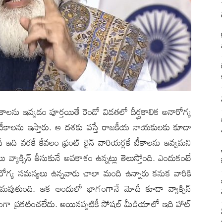
ాల‌ను ఇవ్వ‌డం పూర్త‌యితే రెండో విడ‌త‌లో దీర్ఘ‌కాలిక అనారోగ్య
కి టీకాల‌ను ఇస్తారు. ఆ ద‌శ‌కు వ‌స్తే రాజ‌కీయ నాయ‌కుల‌కు కూడా
ది వ‌ర‌కే కేవ‌లం ఫ్రంట్ లైన్ వారియ‌ర్ల‌కే టీకాల‌ను ఇవ్వ‌మ‌ని
 వ్యాక్సిన్ తీసుకునే అవ‌కాశం ఉన్న‌ట్లు తెలుస్తోంది. ఎందుకంటే
ారోగ్య స‌మ‌స్య‌లు ఉన్న‌వారు చాలా మంది ఉన్నారు క‌నుక వారికి
‌మ‌వుతుంది. ఇక అందులో భాగంగానే మోదీ కూడా వ్యాక్సిన్
ంగా ప్ర‌క‌టించ‌లేదు. అయిన‌ప్ప‌టికీ సోష‌ల్ మీడియాలో ఇది హాట్