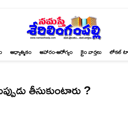
ం
ఆధ్యాత్మికం
ఆహారం-ఆరోగ్యం
క్రైం వార్త‌లు
లోకల్ టా
నమస్తే
న్ ఎప్పుడు తీసుకుంటారు ?
శేరిలింగంపల్లి