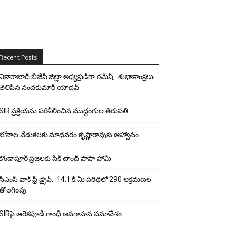
Recent Posts
వికారాబాద్ బీజేపీ జిల్లా అధ్యక్షుడిగా రమేష్‌.. శుభాకాంక్షలు
తెలిపిన నందకుమార్ యాదవ్
SIR ప్రక్రియను పరిశీలించిన ముద్దంగుల తిరుపతి
బోనాల వేడుకలకు మాధవరం కృష్ణారావుకు ఆహ్వానం
కొండాపూర్ ప్రజలకు షేక్ చాంద్ పాషా హామీ
సీఎంసీ వాక్ ఫ్రీ డ్రైవ్.. 14.1 కి.మీ పరిధిలో 290 ఆక్రమణల
తొలగింపు
SIRపై ఆరెకపూడి గాంధీ అవగాహన సమావేశం