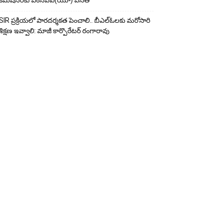
కమిషనర్‌కు ఎంసీపీఐ(యూ) వినతి
SIR ప్రక్రియలో పారదర్శకత పెంచాలి.. బీఎల్ఓలకు మరోసారి
శిక్షణ ఇవ్వాలి: మాజీ కార్పొరేటర్ రంగారావు