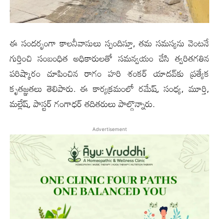
ఈ సందర్భంగా కాలనీవాసులు స్పందిస్తూ, తమ సమస్యను వెంటనే
గుర్తించి సంబంధిత అధికారులతో సమన్వయం చేసి త్వరితగతిన
పరిష్కారం చూపించిన రాగం హరి శంకర్ యాదవ్‌కు ప్రత్యేక
కృతజ్ఞతలు తెలిపారు. ఈ కార్యక్రమంలో రమేష్, సంధ్య, మూర్తి,
మల్లేష్, పాస్టర్ గంగాధర్ తదితరులు పాల్గొన్నారు.
Advertisement