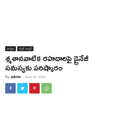
వార్త‌లు
స్పాట్ న్యూస్
శ్మశానవాటిక రహదారిపై డ్రైనేజీ
సమస్యకు పరిష్కారం
By
admin
-
June 30, 2026