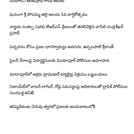
చేయాలని ఆరెకపూడి గాంధీ ఆదేశం
ఘ‌నంగా శ్రీ పోచమ్మ త‌ల్లి ఆలయ 5వ వార్షికోత్సవం
న్యాయ సంక‌ల్ప స‌భ‌కు టీఆర్ఎస్ శ్రేణుల‌తో త‌ర‌లివెళ్లిన వాసిలి చంద్ర‌శేఖ‌ర్
ప్ర‌సాద్
పచ్చదనం కోసం ప్రజల భాగస్వామ్యం అవసరం: ఉప్పలపాటి శ్రీకాంత్
సైబర్ నేరాలపై విద్యార్థినులకు మియాపూర్ పోలీసుల అవగాహన
మాదాపూర్‌లో అక్రమ ట్రామడాల్ ట్యాబ్లెట్ల విక్రయం బట్టబయలు
నిజాంపేట్‌లో వాటర్ లాగింగ్, రోడ్ల సమస్యలపై అధికారులతో ట్రాఫిక్ పోలీసుల
సంయుక్త తనిఖీ
తమ్మిడికుంట చెరువు త్వరలో ప్రజలకు అందుబాటులోకి