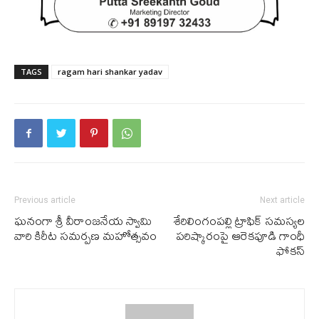
TAGS
ragam hari shankar yadav
Previous article
Next article
ఘ‌నంగా శ్రీ వీరాంజనేయ స్వామి
శేరిలింగంపల్లి ట్రాఫిక్ సమస్యల
వారి కిరీట సమర్పణ మహోత్సవం
పరిష్కారంపై ఆరెకపూడి గాంధీ
ఫోకస్