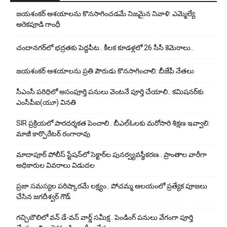
జయశంకర్ ఆశయాలను కొనసాగించడమే నిజమైన నివాళి: ఎమ్మెల్యే
ఆరెక‌పూడి గాంధీ
చందానగర్‌లో భద్రతకు పెద్దపీట.. కీలక కూడళ్లలో 26 సీసీ కెమెరాలు..
జయశంకర్ ఆశయాలను ప్రతి పౌరుడు కొనసాగించాలి: బీజేపీ నేతలు
సీఎంసీ పరిధిలో అసంపూర్తి పనులు వెంటనే పూర్తి చేయాలి.. కమిషనర్‌కు
ఎంసీపీఐ(యూ) వినతి
SIR ప్రక్రియలో పారదర్శకత పెంచాలి.. బీఎల్ఓలకు మరోసారి శిక్షణ ఇవ్వాలి:
మాజీ కార్పొరేటర్ రంగారావు
మాదాపూర్ పోలీస్‌ స్టేషన్‌లో సెక్టార్‌ల పునర్వ్యవస్థీకరణ.. ప్రాంతాల వారీగా
అధికారుల వివరాలు విడుదల
ప్రజా సమస్యల పరిష్కారమే లక్ష్యం.. పోచమ్మ ఆలయంలో ప్రత్యేక పూజలు
చేసిన జగదీశ్వర్ గౌడ్
గచ్చిబౌలిలో వన్ డే-వన్ వార్డ్ సమీక్ష.. పెండింగ్ పనులు వేగంగా పూర్తి