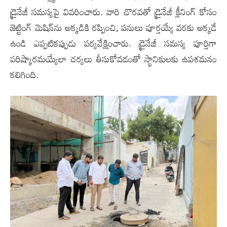
డ్రైనేజీ సమస్యపై వివరించారు. వారి చొరవతో డ్రైనేజీ క్లీనింగ్ కోసం
జెట్టింగ్ మెషిన్‌ను అక్కడికి రప్పించి, పనులు పూర్తయ్యే వరకు అక్కడే
ఉండి ఎప్పటికప్పుడు పర్యవేక్షించారు. డ్రైనేజీ సమస్య పూర్తిగా
పరిష్కారమయ్యేలా చర్యలు తీసుకోవడంతో స్థానికులకు ఉపశమనం
కలిగింది.