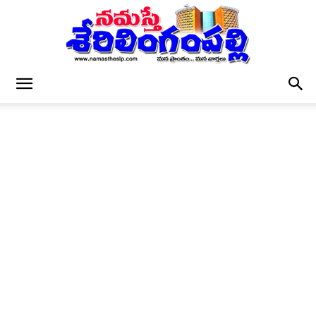
నమస్తే
శేరిలింగంపల్లి