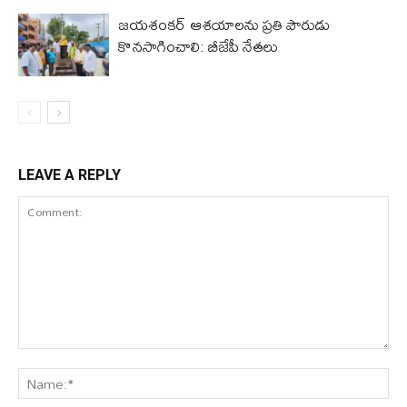
జయశంకర్ ఆశయాలను ప్రతి పౌరుడు
కొనసాగించాలి: బీజేపీ నేతలు
LEAVE A REPLY