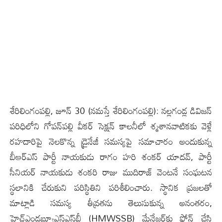
శేరిలింగంప‌ల్లి, జూన్ 30 (న‌మ‌స్తే శేరిలింగంప‌ల్లి): నల్లగండ్ల డివిజన్
పరిధిలోని గోపన్‌పల్లి వీకర్ సెక్షన్ కాలనీలో శ్మశానవాటికకు వెళ్లే
రహదారిపై నెలకొన్న డ్రైనేజీ సమస్యపై సమాచారం అందుకున్న
బీఆర్ఎస్ పార్టీ నాయకుడు రాగం హరి శంకర్ యాదవ్, పార్టీ
సీనియర్ నాయకుడు శంకరి రాజు ముదిరాజ్ వెంటనే సంఘటన
స్థలానికి చేరుకుని పరిస్థితిని పరిశీలించారు. స్థానిక ప్రజలతో
మాట్లాడి సమస్య తీవ్రతను తెలుసుకున్న అనంతరం,
హెచ్‌ఎండబ్ల్యూఎస్‌ఎస్‌బీ (HMWSSB) మేనేజర్‌కు ఫోన్ చేసి