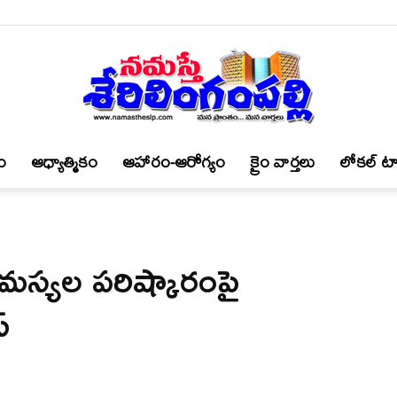
ం
ఆధ్యాత్మికం
ఆహారం-ఆరోగ్యం
క్రైం వార్త‌లు
లోకల్ టా
నమస్తే
్ సమస్యల పరిష్కారంపై
శేరిలింగంపల్లి
్