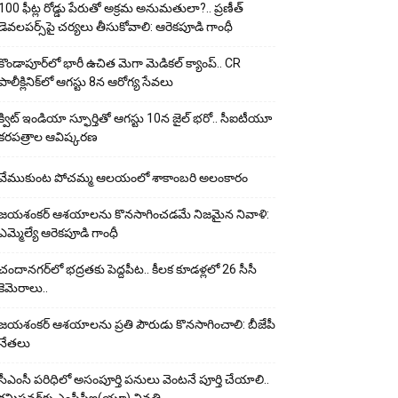
100 ఫీట్ల రోడ్డు పేరుతో అక్రమ అనుమతులా?.. ప్రణీత్
డెవలపర్స్‌పై చర్యలు తీసుకోవాలి: ఆరెకపూడి గాంధీ
కొండాపూర్‌లో భారీ ఉచిత మెగా మెడికల్ క్యాంప్.. CR
పాలీక్లినిక్‌లో ఆగస్టు 8న ఆరోగ్య సేవలు
క్విట్ ఇండియా స్ఫూర్తితో ఆగస్టు 10న జైల్ భరో.. సీఐటీయూ
కరపత్రాల ఆవిష్కరణ
వేముకుంట పోచమ్మ ఆలయంలో శాకాంబరి అలంకారం
జయశంకర్ ఆశయాలను కొనసాగించడమే నిజమైన నివాళి:
ఎమ్మెల్యే ఆరెక‌పూడి గాంధీ
చందానగర్‌లో భద్రతకు పెద్దపీట.. కీలక కూడళ్లలో 26 సీసీ
కెమెరాలు..
జయశంకర్ ఆశయాలను ప్రతి పౌరుడు కొనసాగించాలి: బీజేపీ
నేతలు
సీఎంసీ పరిధిలో అసంపూర్తి పనులు వెంటనే పూర్తి చేయాలి..