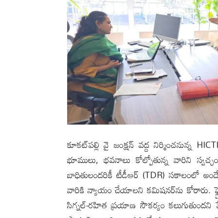
కూకట్‌పల్లి వై జంక్షన్ వద్ద నిర్మించనున్న H
భూములు, భవనాలు కోల్పోతున్న వారిని స్వచ్ఛం
బాధితులందరికీ టీడీఆర్ (TDR) సకాలంలో అందేల
వారికి న్యాయం చేయాలని కమిషనర్‌ను కోరారు. ఫ్ల
సిగ్నల్-రహిత ప్రయాణ సౌకర్యం కలుగుతుందని పే