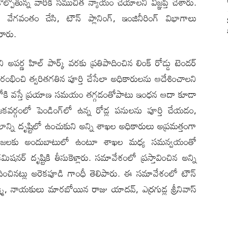
ల్పోతున్న వారికి సముచిత న్యాయం చేయాలని విజ్ఞప్తి చేశారు.
వేగవంతం చేసి, టౌన్ ప్లానింగ్, ఇంజినీరింగ్ విభాగాలు
రారు.
ర్ణ హిల్ పార్క్ వరకు ప్రతిపాదించిన లింక్ రోడ్డు టెండర్
రారంభించి త్వరితగతిన పూర్తి చేసేలా అధికారులను ఆదేశించాలని
టులోకి వస్తే ప్రయాణ సమయం తగ్గడంతోపాటు ఇంధన ఆదా కూడా
వర్గంలో పెండింగ్‌లో ఉన్న రోడ్ల పనులను పూర్తి చేయడం,
లాన్ని దృష్టిలో ఉంచుకుని అన్ని శాఖల అధికారులు అప్రమత్తంగా
. ప్రజలకు అందుబాటులో ఉంటూ శాఖల మధ్య సమన్వయంతో
షనర్ దృష్టికి తీసుకెళ్లారు. సమావేశంలో ప్రస్తావించిన అన్ని
చినట్లు అరెకపూడి గాంధీ తెలిపారు. ఈ సమావేశంలో టౌన్
 లక్ష్మి, నాయకులు మారబోయిన రాజు యాదవ్, ఎర్రగుడ్ల శ్రీనివాస్