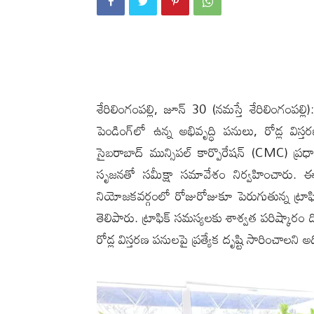
శేరిలింగంప‌ల్లి, జూన్ 30 (న‌మ‌స్తే శేరిలింగంప‌ల్
పెండింగ్‌లో ఉన్న అభివృద్ధి పనులు, రోడ్ల విస
సైబరాబాద్ మున్సిపల్ కార్పొరేషన్ (CMC) ప్
సృజనతో సమీక్షా సమావేశం నిర్వహించారు. ఈ 
నియోజకవర్గంలో రోజురోజుకూ పెరుగుతున్న ట్రాఫిక
తెలిపారు. ట్రాఫిక్ సమస్యలకు శాశ్వత పరిష్కారం ద
రోడ్ల విస్తరణ పనులపై ప్రత్యేక దృష్టి సారించాల