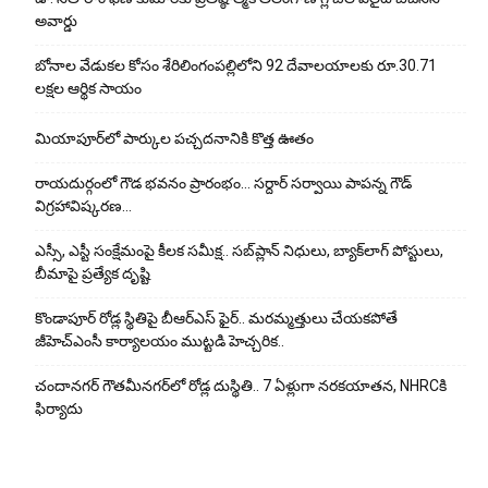
అవార్డు
బోనాల వేడుకల కోసం శేరిలింగంపల్లిలోని 92 దేవాలయాలకు రూ.30.71
లక్షల ఆర్థిక సాయం
మియాపూర్‌లో పార్కుల పచ్చదనానికి కొత్త ఊతం
రాయదుర్గంలో గౌడ భవనం ప్రారంభం… సర్దార్ సర్వాయి పాపన్న గౌడ్
విగ్రహావిష్కరణ…
ఎస్సీ, ఎస్టీ సంక్షేమంపై కీలక సమీక్ష.. సబ్‌ప్లాన్ నిధులు, బ్యాక్‌లాగ్ పోస్టులు,
బీమాపై ప్రత్యేక దృష్టి
కొండాపూర్ రోడ్ల స్థితిపై బీఆర్ఎస్ ఫైర్.. మరమ్మత్తులు చేయ‌క‌పోతే
జీహెచ్‌ఎంసీ కార్యాలయం ముట్టడి హెచ్చరిక..
చందానగర్ గౌతమీనగర్‌లో రోడ్ల దుస్థితి.. 7 ఏళ్లుగా నరకయాతన, NHRCకి
ఫిర్యాదు