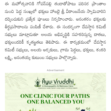
ఈ మహోత్సవానికి గోపన్‌పల్లి తండాతోపాటు పరిసర ప్రాంతాల
నుంచి పెద్ద సంఖ్యలో భక్తులు హాజరై శ్రీ వీరాంజనేయ స్వామివారిని
దర్శించుకుని ప్రత్యేక పూజలు నిర్వహించారు. అనంతరం భక్తులకు
తీర్థప్రసాదాలను పంపిణీ చేశారు. ఈ సందర్భంగా దేవస్థాన కమిటీ
సభ్యులు మాట్లాడుతూ ఆలయ అభివృద్ధికి సహకరిస్తున్న దాతలు,
భక్తులందరికీ కృతజ్ఞతలు తెలిపారు. ఈ కార్యక్రమంలో దేవస్థాన
కమిటీ సభ్యులు, ఆలయ అర్చకులు, గ్రామ పెద్దలు, భక్తులు, శంకరి
లక్ష్మి, అనంతయ్య కుటుంబ సభ్యులు పాల్గొన్నారు.
Advertisement