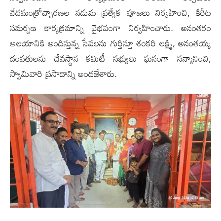
వేదమంత్రోచ్ఛారణల నడుమ ప్రత్యేక పూజలు నిర్వహించి, కిరీట
సమర్పణ కార్యక్రమాన్ని వైభవంగా నిర్వహించారు. అనంతరం
ఆలయానికి అందిస్తున్న సేవలను గుర్తిస్తూ శంకరి లక్ష్మి, అనంతయ్య
దంపతులను దేవస్థాన కమిటీ సభ్యులు ఘనంగా సన్మానించి,
స్వామివారి ప్రసాదాన్ని అందజేశారు.