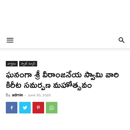
వార్త‌లు
స్పాట్ న్యూస్
ఘ‌నంగా శ్రీ వీరాంజనేయ స్వామి వారి
కిరీట సమర్పణ మహోత్సవం
By
admin
-
June 30, 2026