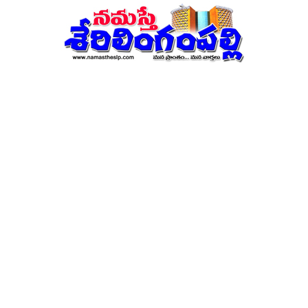
నమస్తే
శేరిలింగంపల్లి