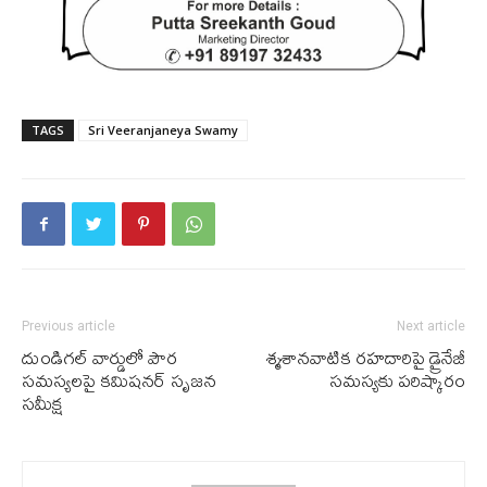
TAGS
Sri Veeranjaneya Swamy
Previous article
Next article
దుండిగల్ వార్డులో పౌర
శ్మశానవాటిక రహదారిపై డ్రైనేజీ
సమస్యలపై కమిషనర్ సృజ‌న
సమస్యకు పరిష్కారం
సమీక్ష