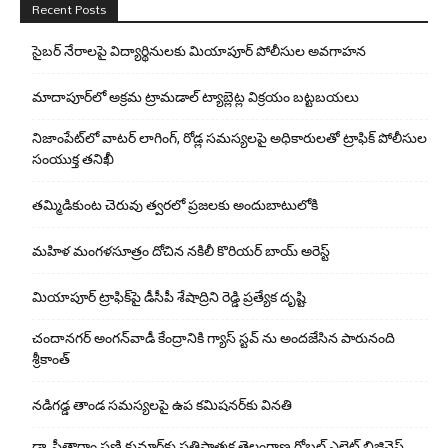
Recent Posts
సైబర్ నేరాలపై విద్యార్థినులకు మియాపూర్ పోలీసుల అవగాహన
మాదాపూర్‌లో అక్రమ ట్రామడాల్ ట్యాబ్లెట్ల విక్రయం బట్టబయలు
నిజాంపేట్‌లో వాటర్ లాగింగ్, రోడ్ల సమస్యలపై అధికారులతో ట్రాఫిక్ పోలీసుల
సంయుక్త తనిఖీ
తమ్మిడికుంట చెరువు త్వరలో ప్రజలకు అందుబాటులోకి
మహిళ మంగళసూత్రం దోచిన నకిలీ కొరియర్ బాయ్ అరెస్ట్
మియాపూర్ ట్రాఫిక్‌పై డీసీపీ శేషాద్రిని రెడ్డి ప్రత్యేక దృష్టి
చందానగర్ అంగన్‌వాడీ కేంద్రానికి గ్యాస్ స్టవ్ ను అందజేసిన పారునంది
శ్రీకాంత్
నడిగడ్డ తాండ సమస్యలపై ఉప కమిషనర్‌కు వినతి
డా. సీతారాం ఫణి కుమార్‌కు ప్రతిష్ఠాత్మక తెలంగాణ గ్లోబల్ ఎలైట్ బిజినెస్