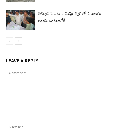
తమ్మిడికుంట చెరువు త్వరలో ప్రజలకు
అందుబాటులోకి
LEAVE A REPLY