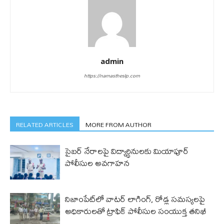
admin
https://namastheslp.com
RELATED ARTICLES
MORE FROM AUTHOR
సైబర్ నేరాలపై విద్యార్థినులకు మియాపూర్
పోలీసుల అవగాహన
నిజాంపేట్‌లో వాటర్ లాగింగ్, రోడ్ల సమస్యలపై
అధికారులతో ట్రాఫిక్ పోలీసుల సంయుక్త తనిఖీ