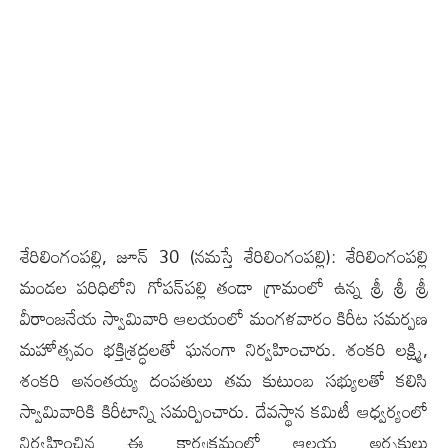
శేరిలింగంప‌ల్లి, జూన్ 30 (న‌మ‌స్తే శేరిలింగంప‌ల్లి): శేరిలింగంపల్లి
మండల పరిధిలోని గోపన్‌పల్లి తండా గ్రామంలో ఉన్న శ్రీ శ్రీ శ్రీ
వీరాంజనేయ స్వామివారి ఆలయంలో మంగళవారం కిరీట సమర్పణ
మహోత్సవం భక్తిశ్రద్ధలతో ఘనంగా నిర్వహించారు. శంకరి లక్ష్మి,
శంకరి అనంతయ్య దంపతులు తమ కుటుంబ సభ్యులతో కలిసి
స్వామివారికి కిరీటాన్ని సమర్పించారు. దేవస్థాన కమిటీ ఆధ్వర్యంలో
నిర్వహించిన ఈ కార్యక్రమంలో ఆలయ అర్చకులు