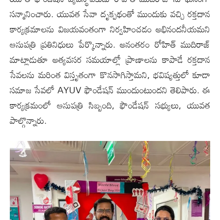
సన్మానించారు. యువత సేవా దృక్పథంతో ముందుకు వచ్చి రక్తదాన
కార్యక్రమాలను విజయవంతంగా నిర్వహించడం అభినందనీయమని
ఆసుపత్రి ప్రతినిధులు పేర్కొన్నారు. అనంతరం రోహిత్ ముదిరాజ్
మాట్లాడుతూ అత్యవసర సమయాల్లో ప్రాణాలను కాపాడే రక్తదాన
సేవలను మరింత విస్తృతంగా కొనసాగిస్తామని, భవిష్యత్తులో కూడా
సమాజ సేవలో AYUV ఫౌండేషన్ ముందుంటుందని తెలిపారు. ఈ
కార్యక్రమంలో ఆసుపత్రి సిబ్బంది, ఫౌండేషన్ సభ్యులు, యువత
పాల్గొన్నారు.