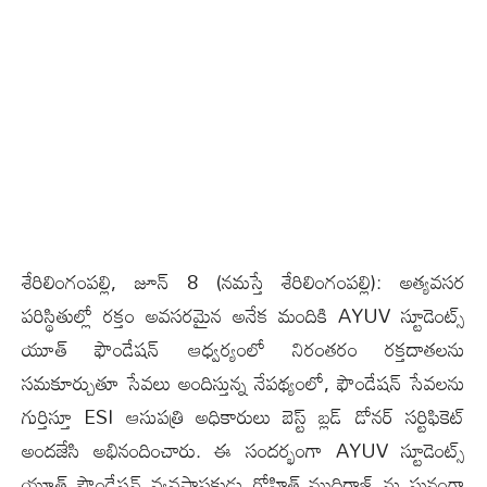
శేరిలింగంప‌ల్లి, జూన్ 8 (న‌మ‌స్తే శేరిలింగంప‌ల్లి): అత్యవసర
పరిస్థితుల్లో రక్తం అవసరమైన అనేక మందికి AYUV స్టూడెంట్స్
యూత్ ఫౌండేషన్ ఆధ్వర్యంలో నిరంతరం రక్తదాతలను
సమకూర్చుతూ సేవలు అందిస్తున్న నేపథ్యంలో, ఫౌండేషన్ సేవలను
గుర్తిస్తూ ESI ఆసుపత్రి అధికారులు బెస్ట్ బ్లడ్ డోనర్ సర్టిఫికెట్
అందజేసి అభినందించారు. ఈ సందర్భంగా AYUV స్టూడెంట్స్
యూత్ ఫౌండేషన్ వ్యవస్థాపకుడు రోహిత్ ముదిరాజ్ ను ఘనంగా