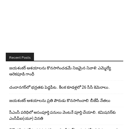
Recent Posts
జయశంకర్ ఆశయాలను కొనసాగించడమే నిజమైన నివాళి: ఎమ్మెల్యే
ఆరెక‌పూడి గాంధీ
చందానగర్‌లో భద్రతకు పెద్దపీట.. కీలక కూడళ్లలో 26 సీసీ కెమెరాలు..
జయశంకర్ ఆశయాలను ప్రతి పౌరుడు కొనసాగించాలి: బీజేపీ నేతలు
సీఎంసీ పరిధిలో అసంపూర్తి పనులు వెంటనే పూర్తి చేయాలి.. కమిషనర్‌కు
ఎంసీపీఐ(యూ) వినతి