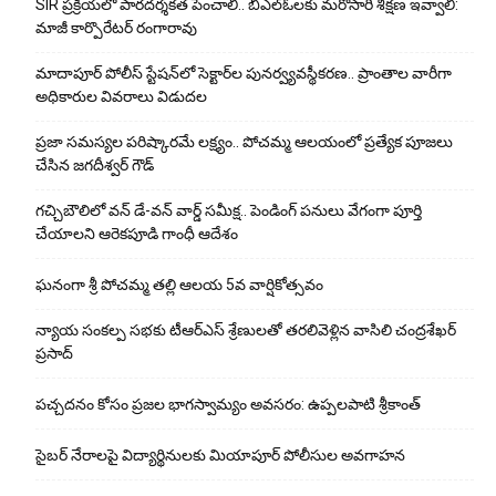
SIR ప్రక్రియలో పారదర్శకత పెంచాలి.. బీఎల్ఓలకు మరోసారి శిక్షణ ఇవ్వాలి:
మాజీ కార్పొరేటర్ రంగారావు
మాదాపూర్ పోలీస్‌ స్టేషన్‌లో సెక్టార్‌ల పునర్వ్యవస్థీకరణ.. ప్రాంతాల వారీగా
అధికారుల వివరాలు విడుదల
ప్రజా సమస్యల పరిష్కారమే లక్ష్యం.. పోచమ్మ ఆలయంలో ప్రత్యేక పూజలు
చేసిన జగదీశ్వర్ గౌడ్
గచ్చిబౌలిలో వన్ డే-వన్ వార్డ్ సమీక్ష.. పెండింగ్ పనులు వేగంగా పూర్తి
చేయాలని ఆరెకపూడి గాంధీ ఆదేశం
ఘ‌నంగా శ్రీ పోచమ్మ త‌ల్లి ఆలయ 5వ వార్షికోత్సవం
న్యాయ సంక‌ల్ప స‌భ‌కు టీఆర్ఎస్ శ్రేణుల‌తో త‌ర‌లివెళ్లిన వాసిలి చంద్ర‌శేఖ‌ర్
ప్ర‌సాద్
పచ్చదనం కోసం ప్రజల భాగస్వామ్యం అవసరం: ఉప్పలపాటి శ్రీకాంత్
సైబర్ నేరాలపై విద్యార్థినులకు మియాపూర్ పోలీసుల అవగాహన