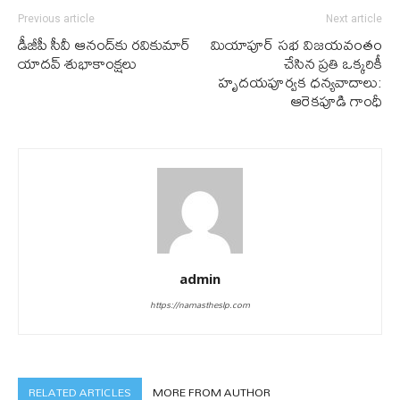
Previous article
Next article
డీజీపీ సీవీ ఆనంద్‌కు ర‌వికుమార్
మియాపూర్ సభ విజయవంతం
యాద‌వ్ శుభాకాంక్ష‌లు
చేసిన ప్రతి ఒక్కరికీ
హృదయపూర్వక ధన్యవాదాలు:
ఆరెకపూడి గాంధీ
admin
https://namastheslp.com
RELATED ARTICLES
MORE FROM AUTHOR