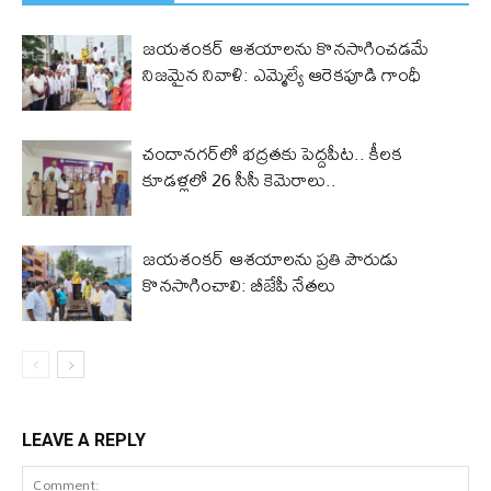
జయశంకర్ ఆశయాలను కొనసాగించడమే
నిజమైన నివాళి: ఎమ్మెల్యే ఆరెక‌పూడి గాంధీ
చందానగర్‌లో భద్రతకు పెద్దపీట.. కీలక
కూడళ్లలో 26 సీసీ కెమెరాలు..
జయశంకర్ ఆశయాలను ప్రతి పౌరుడు
కొనసాగించాలి: బీజేపీ నేతలు
LEAVE A REPLY