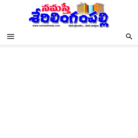
నమస్తే
శేరిలింగంపల్లి