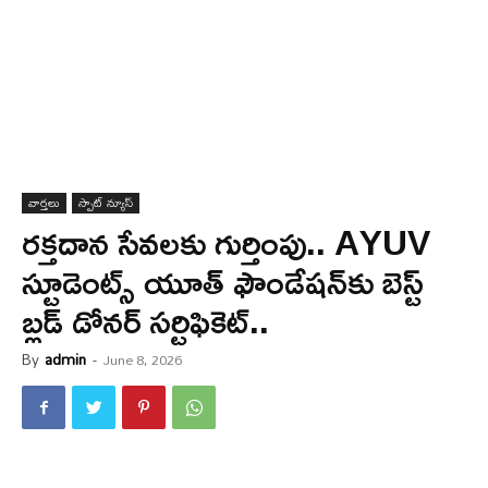
వార్త‌లు
స్పాట్ న్యూస్
రక్తదాన సేవలకు గుర్తింపు.. AYUV
స్టూడెంట్స్ యూత్ ఫౌండేషన్‌కు బెస్ట్
బ్లడ్ డోనర్ సర్టిఫికెట్..
By
admin
-
June 8, 2026