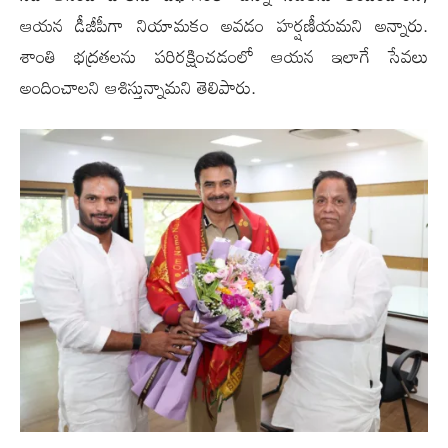
ఆయ‌న డీజీపీగా నియామ‌కం అవ‌డం హ‌ర్ష‌ణీయ‌మ‌ని అన్నారు.
శాంతి భ‌ద్ర‌త‌ల‌ను ప‌రిర‌క్షించ‌డంలో ఆయ‌న ఇలాగే సేవ‌లు
అందించాల‌ని ఆశిస్తున్నామ‌ని తెలిపారు.