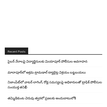
Recent Posts
సైబర్ నేరాలపై విద్యార్థినులకు మియాపూర్ పోలీసుల అవగాహన
మాదాపూర్‌లో అక్రమ ట్రామడాల్ ట్యాబ్లెట్ల విక్రయం బట్టబయలు
నిజాంపేట్‌లో వాటర్ లాగింగ్, రోడ్ల సమస్యలపై అధికారులతో ట్రాఫిక్ పోలీసుల
సంయుక్త తనిఖీ
తమ్మిడికుంట చెరువు త్వరలో ప్రజలకు అందుబాటులోకి