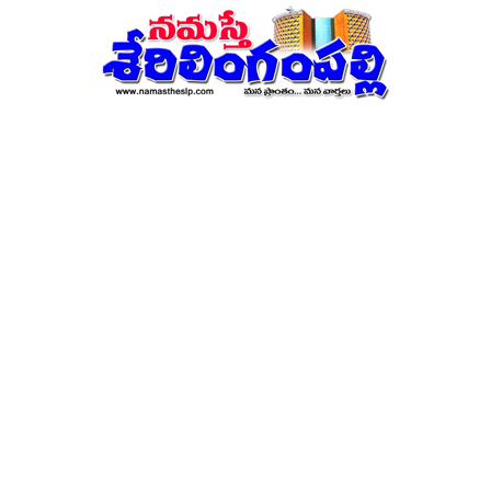
నమస్తే
శేరిలింగంపల్లి