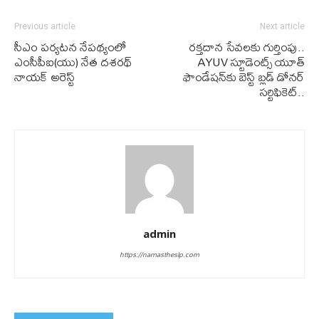
Previous article
Next article
సీఎం పర్యటన నేపథ్యంలో
రక్తదాన సేవలకు గుర్తింపు..
ఎంసీపీఐ(యు) నేత దశరథ్
AYUV స్టూడెంట్స్ యూత్
నాయక్ అరెస్ట్
ఫౌండేషన్‌కు బెస్ట్ బ్లడ్ డోనర్
సర్టిఫికెట్..
admin
https://namastheslp.com