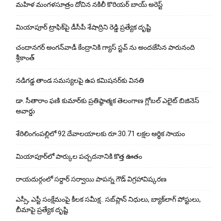
మహిళ మంగళసూత్రం దోచిన నకిలీ కొరియర్ బాయ్ అరెస్ట్
మియాపూర్ ట్రాఫిక్‌పై డీసీపీ శేషాద్రిని రెడ్డి ప్రత్యేక దృష్టి
చందానగర్ అంగన్‌వాడీ కేంద్రానికి గ్యాస్ స్టవ్ ను అందజేసిన పారునంది
శ్రీకాంత్
నడిగడ్డ తాండ సమస్యలపై ఉప కమిషనర్‌కు వినతి
డా. సీతారాం ఫణి కుమార్‌కు ప్రతిష్ఠాత్మక తెలంగాణ గ్లోబల్ ఎలైట్ బిజినెస్
అవార్డు
శేరిలింగంపల్లిలో 92 దేవాలయాలకు రూ.30.71 లక్షల ఆర్థిక సాయం
మియాపూర్‌లో పార్కుల పచ్చదనానికి కొత్త ఊతం
రాయదుర్గంలో సర్దార్ సర్వాయి పాపన్న గౌడ్ విగ్రహావిష్కరణ
ఎస్సీ, ఎస్టీ సంక్షేమంపై కీలక సమీక్ష.. సబ్‌ప్లాన్ నిధులు, బ్యాక్‌లాగ్ పోస్టులు,
బీమాపై ప్రత్యేక దృష్టి