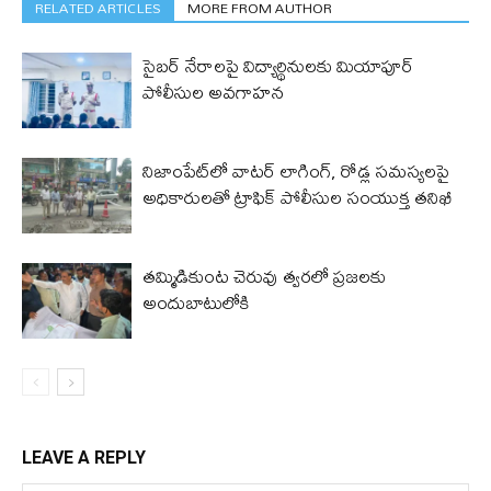
RELATED ARTICLES
MORE FROM AUTHOR
సైబర్ నేరాలపై విద్యార్థినులకు మియాపూర్
పోలీసుల అవగాహన
నిజాంపేట్‌లో వాటర్ లాగింగ్, రోడ్ల సమస్యలపై
అధికారులతో ట్రాఫిక్ పోలీసుల సంయుక్త తనిఖీ
తమ్మిడికుంట చెరువు త్వరలో ప్రజలకు
అందుబాటులోకి
LEAVE A REPLY