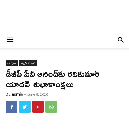
వార్త‌లు
స్పాట్ న్యూస్
డీజీపీ సీవీ ఆనంద్‌కు ర‌వికుమార్
యాద‌వ్ శుభాకాంక్ష‌లు
By
admin
-
June 8, 2026