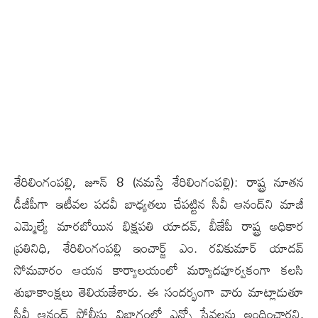
శేరిలింగంప‌ల్లి, జూన్ 8 (న‌మ‌స్తే శేరిలింగంప‌ల్లి): రాష్ట్ర నూత‌న
డీజీపీగా ఇటీవ‌ల ప‌ద‌వీ బాధ్య‌త‌లు చేప‌ట్టిన సీవీ ఆనంద్‌ని మాజీ
ఎమ్మెల్యే మారబోయిన భిక్షపతి యాదవ్, బీజేపీ రాష్ట్ర అధికార
ప్రతినిధి, శేరిలింగంపల్లి ఇంచార్జ్ ఎం. రవికుమార్ యాదవ్
సోమ‌వారం ఆయ‌న కార్యాల‌యంలో మ‌ర్యాద‌పూర్వ‌కంగా క‌ల‌సి
శుభాకాంక్ష‌లు తెలియ‌జేశారు. ఈ సంద‌ర్భంగా వారు మాట్లాడుతూ
సీవీ ఆనంద్ పోలీసు విభాగంలో ఎన్నో సేవ‌ల‌ను అందించార‌ని,