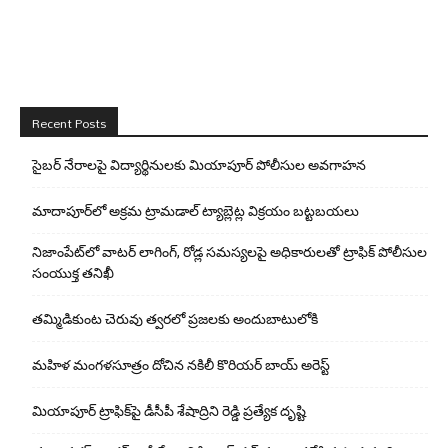
Recent Posts
సైబర్ నేరాలపై విద్యార్థినులకు మియాపూర్ పోలీసుల అవగాహన
మాదాపూర్‌లో అక్రమ ట్రామడాల్ ట్యాబ్లెట్ల విక్రయం బట్టబయలు
నిజాంపేట్‌లో వాటర్ లాగింగ్, రోడ్ల సమస్యలపై అధికారులతో ట్రాఫిక్ పోలీసుల
సంయుక్త తనిఖీ
తమ్మిడికుంట చెరువు త్వరలో ప్రజలకు అందుబాటులోకి
మహిళ మంగళసూత్రం దోచిన నకిలీ కొరియర్ బాయ్ అరెస్ట్
మియాపూర్ ట్రాఫిక్‌పై డీసీపీ శేషాద్రిని రెడ్డి ప్రత్యేక దృష్టి