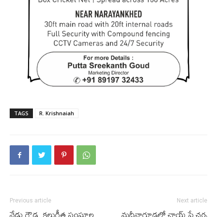
TAGS
R. Krishnaiah
Previous article
Next article
నేడు గౌడ, కల్లుగీత సంఘాల
మ‌దీనాగూడ‌లో చాయ్ పే చ‌ర్చ‌