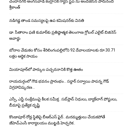
చందానగర్ అంగన్‌వాడీ కేంద్రానికి గ్యాస్ స్టవ్ ను అందజేసిన పారునంది
శ్రీకాంత్
నడిగడ్డ తాండ సమస్యలపై ఉప కమిషనర్‌కు వినతి
డా. సీతారాం ఫణి కుమార్‌కు ప్రతిష్ఠాత్మక తెలంగాణ గ్లోబల్ ఎలైట్ బిజినెస్
అవార్డు
బోనాల వేడుకల కోసం శేరిలింగంపల్లిలోని 92 దేవాలయాలకు రూ.30.71
లక్షల ఆర్థిక సాయం
మియాపూర్‌లో పార్కుల పచ్చదనానికి కొత్త ఊతం
రాయదుర్గంలో గౌడ భవనం ప్రారంభం… సర్దార్ సర్వాయి పాపన్న గౌడ్
విగ్రహావిష్కరణ…
ఎస్సీ, ఎస్టీ సంక్షేమంపై కీలక సమీక్ష.. సబ్‌ప్లాన్ నిధులు, బ్యాక్‌లాగ్ పోస్టులు,
బీమాపై ప్రత్యేక దృష్టి
కొండాపూర్ రోడ్ల స్థితిపై బీఆర్ఎస్ ఫైర్.. మరమ్మత్తులు చేయ‌క‌పోతే
జీహెచ్‌ఎంసీ కార్యాలయం ముట్టడి హెచ్చరిక..