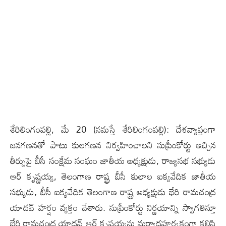
శేరిలింగంప‌ల్లి, మే 20 (న‌మ‌స్తే శేరిలింగంప‌ల్లి): దేశవ్యాప్తంగా
జనగణనతో పాటు కులగణన నిర్వహించాలని సుప్రీంకోర్టు ఇచ్చిన
తీర్పుపై బీసీ సంక్షేమ సంఘం జాతీయ అధ్యక్షుడు, రాజ్యసభ సభ్యుడు
ఆర్ కృష్ణయ్య, తెలంగాణ రాష్ట్ర బీసీ కులాల ఐక్యవేదిక జాతీయ
సభ్యుడు, బీసీ ఐక్యవేదిక తెలంగాణ రాష్ట్ర అధ్యక్షుడు భేరి రామచంద్ర
యాదవ్ హర్షం వ్యక్తం చేశారు. సుప్రీంకోర్టు నిర్ణయాన్ని స్వాగతిస్తూ
భేరి రామచంద్ర యాదవ్ ఆర్ కృష్ణయ్యను మర్యాదపూర్వకంగా కలిసి