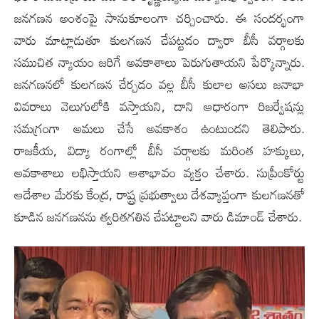
జనగణన అంశంపై సానుకూలంగా చర్చించారు. ఈ సందర్భంగా
వారు మాట్లాడుతూ కులగణన చేపట్టడం ద్వారా బీసీ వర్గాలకు
సముచిత న్యాయం జరిగే అవకాశాలు పెరుగుతాయని పేర్కొన్నారు.
జనగణనలో కులగణన చేర్చడం వల్ల బీసీ కులాల అసలు జనాభా
వివరాలు వెలుగులోకి వస్తాయని, దాని ఆధారంగా రిజర్వేషన్లు
సమగ్రంగా అమలు చేసే అవకాశం ఉంటుందని తెలిపారు.
రాజకీయ, విద్యా రంగాల్లో బీసీ వర్గాలకు మరింత హక్కులు,
అవకాశాలు లభిస్తాయని ఆశాభావం వ్యక్తం చేశారు. సుప్రీంకోర్టు
ఆదేశాల మేరకు కేంద్ర, రాష్ట్ర ప్రభుత్వాలు దేశవ్యాప్తంగా కులగణనతో
కూడిన జనగణనను త్వరితగతిన చేపట్టాలని వారు డిమాండ్ చేశారు.