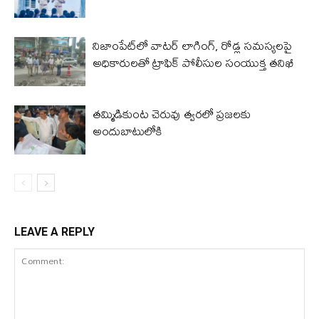
నిజాంపేట్‌లో వాటర్ లాగింగ్, రోడ్ల సమస్యలపై
అధికారులతో ట్రాఫిక్ పోలీసుల సంయుక్త తనిఖీ
తమ్మిడికుంట చెరువు త్వరలో ప్రజలకు
అందుబాటులోకి
LEAVE A REPLY