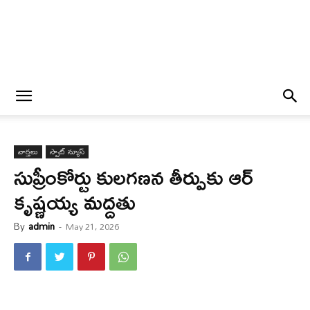
వార్త‌లు
స్పాట్ న్యూస్
సుప్రీంకోర్టు కులగణన తీర్పుకు ఆర్
కృష్ణయ్య మద్దతు
By
admin
-
May 21, 2026