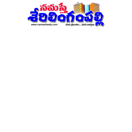
నమస్తే
శేరిలింగంపల్లి