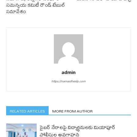
సమన్వయ కమిటీ రౌండ్ టేబుల్
స‌మావేశం
admin
https://namastheslp.com
RELATED ARTICLES
MORE FROM AUTHOR
సైబర్ నేరాలపై విద్యార్థినులకు మియాపూర్
పోలీసుల అవగాహన