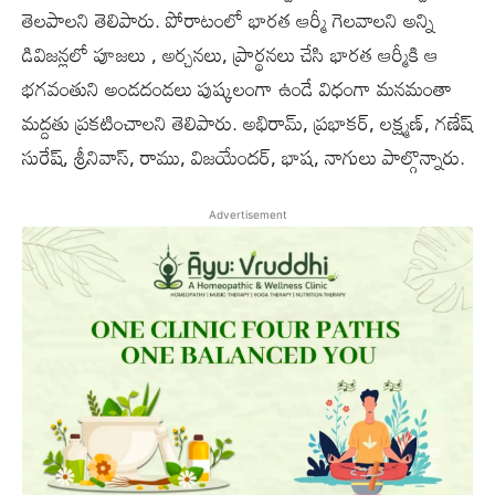
తెలపాలని తెలిపారు. పోరాటంలో భారత ఆర్మీ గెలవాలని అన్ని
డివిజన్ల‌లో పూజలు , అర్చనలు, ప్రార్థనలు చేసి భారత ఆర్మీకి ఆ
భగవంతుని అండదండలు పుష్కలంగా ఉండే విధంగా మనమంతా
మద్దతు ప్రకటించాలని తెలిపారు. అభిరామ్, ప్రభాకర్, లక్ష్మణ్, గణేష్
సురేష్, శ్రీనివాస్, రాము, విజయేందర్, భాష, నాగులు పాల్గొన్నారు.
Advertisement