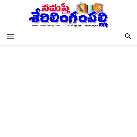
నమస్తే
శేరిలింగంపల్లి