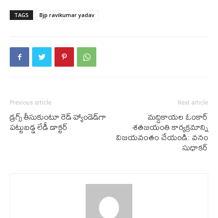
TAGS
Bjp ravikumar yadav
Previous article
Next article
డ్ర‌గ్స్ తీసుకుంటూ రెడ్ హ్యాండెడ్‌గా
మ‌ద్దికాయల ఓంకార్
ప‌ట్టుబ‌డ్డ లేడీ డాక్ట‌ర్‌
శ‌త‌జ‌యంతి కార్య‌క్ర‌మాన్ని
విజ‌య‌వంతం చేయండి: వనం
సుధాకర్