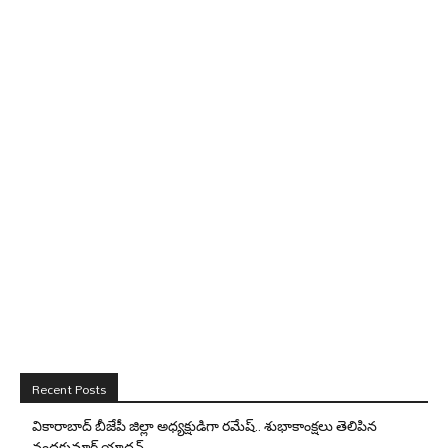
Recent Posts
వికారాబాద్ బీజేపీ జిల్లా అధ్యక్షుడిగా రమేష్‌.. శుభాకాంక్షలు తెలిపిన
నందకుమార్ యాదవ్