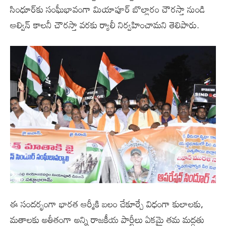
సింధూర్‌కు సంఘీభావంగా మియాపూర్ బొల్లారం చౌరస్తా నుండి
ఆల్విన్ కాలనీ చౌరస్తా వరకు ర్యాలీ నిర్వహించామని తెలిపారు.
ఈ సందర్భంగా భారత ఆర్మీకి బలం చేకూర్చే విధంగా కులాలకు,
మతాలకు అతీతంగా అన్ని రాజకీయ పార్టీలు ఏకమై తమ మద్దతు