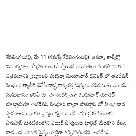
శేరిలింగంపల్లి, మే 11 (న‌మ‌స్తే శేరిలింగంపల్లి): జమ్మూ కాశ్మీర్లో
విధినిర్వహణలో ప్రాణాలు కోల్పోయిన యువతేజం మురళి నాయక్
చిత్రపటానికి శ్రద్ధాంజలి ఘటిస్తూ మియాపూర్ డివిజన్ లో ఆపరేషన్
సింధూర్ ర్యాలీకి బీజేపీ రాష్ట్ర కార్యవర్గ సభ్యుడు రవికుమార్ యాదవ్.
సంఘీభావం తెలిపారు. ఈ సందర్భంగా రవికుమార్ యాదవ్
మాట్లాడుతూ ఆపరేషన్ సింధూర్ ద్వారా పాకిస్తాన్ లో 9 ఉగ్రవాద
స్థావరాలను భారత సైన్యం ధ్వంసం చేసిందని ప్రశంసించారు.
పాకిస్తాన్ మనదేశంలోని ఎయిర్ పోర్టులను టార్గెట్ చేసుకొని చేసిన
దాడులను భారత సైన్యం గట్టిగా తిప్పికొట్టిందని, ఆపరేషన్