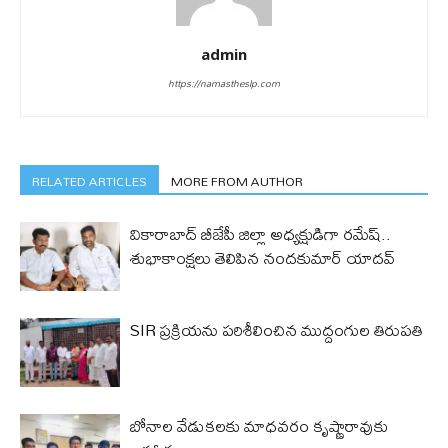
admin
https://namastheslp.com
RELATED ARTICLES
MORE FROM AUTHOR
వికారాబాద్ బీజేపీ జిల్లా అధ్యక్షుడిగా రమేష్‌..
శుభాకాంక్షలు తెలిపిన నందకుమార్ యాదవ్
SIR ప్రక్రియను పరిశీలించిన ముద్దంగుల తిరుపతి
బోనాల వేడుకలకు మాధవరం కృష్ణారావుకు