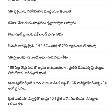
SIR ప్రక్రియను పరిశీలించిన ముద్దంగుల తిరుపతి
బోనాల వేడుకలకు మాధవరం కృష్ణారావుకు ఆహ్వానం
కొండాపూర్ ప్రజలకు షేక్ చాంద్ పాషా హామీ
సీఎంసీ వాక్ ఫ్రీ డ్రైవ్.. 14.1 కి.మీ పరిధిలో 290 ఆక్రమణల తొలగింపు
SIRపై ఆరెకపూడి గాంధీ అవగాహన సమావేశం
100 ఫీట్ల రోడ్డు పేరుతో అక్రమ అనుమతులా?.. ప్రణీత్ డెవలపర్స్‌పై చర్యలు
తీసుకోవాలి: ఆరెకపూడి గాంధీ
కొండాపూర్‌లో భారీ ఉచిత మెగా మెడికల్ క్యాంప్.. CR పాలీక్లినిక్‌లో ఆగస్టు 8న
ఆరోగ్య సేవలు
క్విట్ ఇండియా స్ఫూర్తితో ఆగస్టు 10న జైల్ భరో.. సీఐటీయూ కరపత్రాల
ఆవిష్కరణ