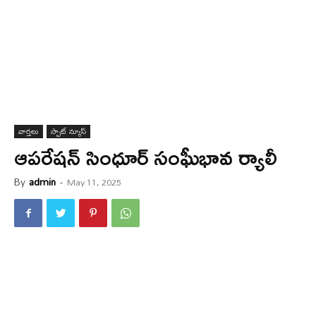
వార్త‌లు
స్పాట్ న్యూస్
ఆపరేషన్ సింధూర్ సంఘీభావ ర్యాలీ
By
admin
-
May 11, 2025