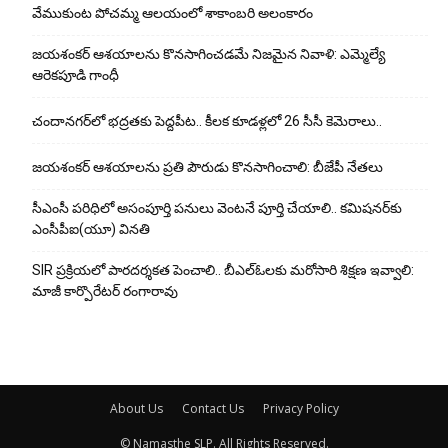
వేముకుంట పోచమ్మ ఆలయంలో శాకాంబరి అలంకారం
జయశంకర్ ఆశయాలను కొనసాగించడమే నిజమైన నివాళి: ఎమ్మెల్యే
ఆరెక‌పూడి గాంధీ
చందానగర్‌లో భద్రతకు పెద్దపీట.. కీలక కూడళ్లలో 26 సీసీ కెమెరాలు..
జయశంకర్ ఆశయాలను ప్రతి పౌరుడు కొనసాగించాలి: బీజేపీ నేతలు
సీఎంసీ పరిధిలో అసంపూర్తి పనులు వెంటనే పూర్తి చేయాలి.. కమిషనర్‌కు
ఎంసీపీఐ(యూ) వినతి
SIR ప్రక్రియలో పారదర్శకత పెంచాలి.. బీఎల్ఓలకు మరోసారి శిక్షణ ఇవ్వాలి:
మాజీ కార్పొరేటర్ రంగారావు
About Us
Contact Us
Privacy Policy
© Namasthe SLP. All Rights Reserved.