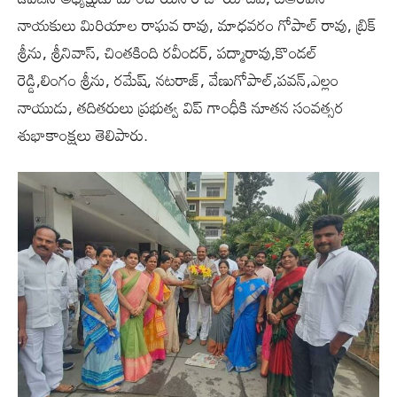
నాయకులు మిరియాల రాఘవ రావు, మాధవరం గోపాల్ రావు, బ్రిక్
శ్రీను, శ్రీనివాస్, చింతకింది రవీందర్, పద్మారావు,కొండల్
రెడ్డి,లింగం శ్రీను, రమేష్, నటరాజ్, వేణుగోపాల్,పవన్,ఎల్లం
నాయుడు, తదితరులు ప్రభుత్వ విప్‌ గాంధీకి నూతన సంవత్సర
శుభాకాంక్షలు తెలిపారు.