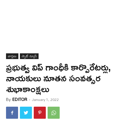
వార్త‌లు
స్పాట్ న్యూస్
ప్రభుత్వ విప్ గాంధీకి కార్పొరేటర్లు,
నాయకులు నూతన సంవత్సర
శుభాకాంక్షలు
By
EDITOR
-
January 1, 2022