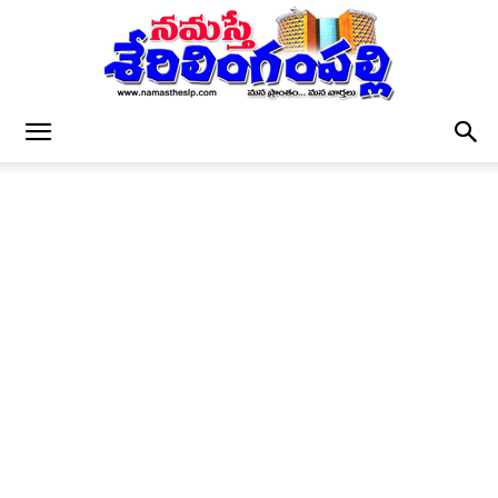
నమస్తే
శేరిలింగంపల్లి