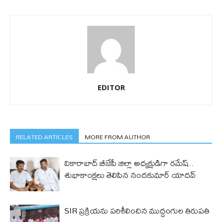
EDITOR
RELATED ARTICLES
MORE FROM AUTHOR
వికారాబాద్ బీజేపీ జిల్లా అధ్యక్షుడిగా రమేష్‌..
శుభాకాంక్షలు తెలిపిన నందకుమార్ యాదవ్
SIR ప్రక్రియను పరిశీలించిన ముద్దంగుల తిరుపతి