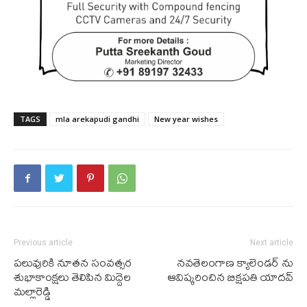
TAGS
mla arekapudi gandhi
New year wishes
Previous article
Next article
పలువురికి నూతన సంవత్సర
నవతెలంగాణ క్యాలెండర్ ను
శుభాకాంక్షలు తెలిపిన మిద్దెల
ఆవిష్కరించిన బిక్షపతి యాదవ్
మల్లారెడ్డి