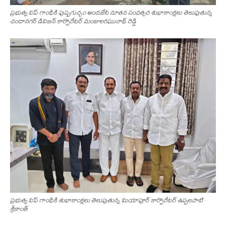
ప్రభుత్వ విప్ గాంధీకి పుష్పగుచ్చం అందజేసి నూతన సంవత్సర శుభాకాంక్షలు తెలుపుతున్న
చందానగర్ డివిజన్ కార్పొరేటర్ మంజులరఘునాథ్ రెడ్డి
ప్రభుత్వ విప్ గాంధీకి శుభాకాంక్షలు తెలుపుతున్న మియాపూర్ కార్పొరేటర్ ఉప్పలపాటి
శ్రీకాంత్