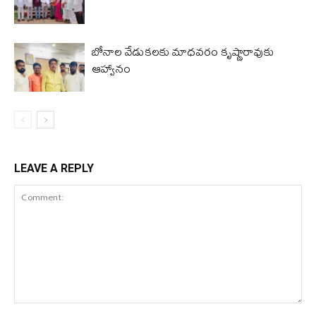
బోనాల వేడుకలకు మాధవరం కృష్ణారావుకు
ఆహ్వానం
LEAVE A REPLY