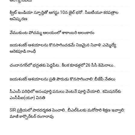
క్విట్ ఇండియా స్ఫూర్తితో ఆగస్టు 10న జైల్ భరో.. సీఐటీయూ కరపత్రాల
ఆవిష్కరణ
వేముకుంట పోచమ్మ ఆలయంలో శాకాంబరి అలంకారం
జయశంకర్ ఆశయాలను కొనసాగించడమే నిజమైన నివాళి: ఎమ్మెల్యే
ఆరెక‌పూడి గాంధీ
చందానగర్‌లో భద్రతకు పెద్దపీట.. కీలక కూడళ్లలో 26 సీసీ కెమెరాలు..
జయశంకర్ ఆశయాలను ప్రతి పౌరుడు కొనసాగించాలి: బీజేపీ నేతలు
సీఎంసీ పరిధిలో అసంపూర్తి పనులు వెంటనే పూర్తి చేయాలి.. కమిషనర్‌కు
ఎంసీపీఐ(యూ) వినతి
SIR ప్రక్రియలో పారదర్శకత పెంచాలి.. బీఎల్ఓలకు మరోసారి శిక్షణ ఇవ్వాలి:
మాజీ కార్పొరేటర్ రంగారావు