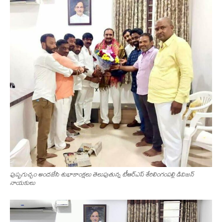
పుష్పగుచ్చం అందజేసి శుభాకాంక్షలు తెలుపుతున్న టీఆర్ఎస్ శేరిలింగంపల్లి డివిజన్
నాయకులు