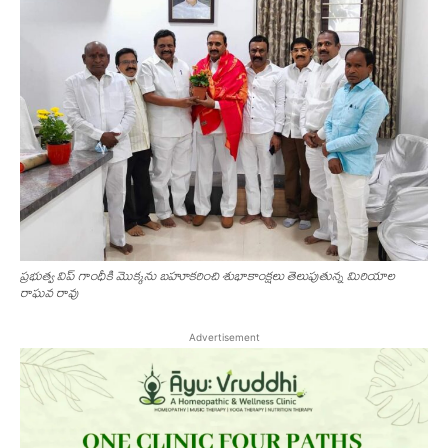
ప్రభుత్వ విప్ గాంధీకి మొక్కను బహూకరించి శుభాకాంక్షలు తెలుపుతున్న మిరియాల
రాఘవ రావు
Advertisement