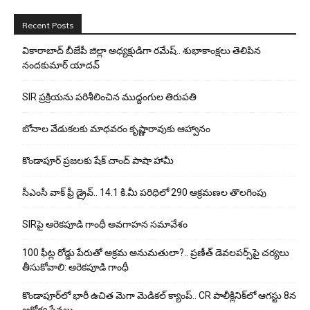
Recent Posts
వికారాబాద్ బీజేపీ జిల్లా అధ్యక్షుడిగా రమేష్‌.. శుభాకాంక్షలు తెలిపిన
నందకుమార్ యాదవ్
SIR ప్రక్రియను పరిశీలించిన ముద్దంగుల తిరుపతి
బోనాల వేడుకలకు మాధవరం కృష్ణారావుకు ఆహ్వానం
కొండాపూర్ ప్రజలకు షేక్ చాంద్ పాషా హామీ
సీఎంసీ వాక్ ఫ్రీ డ్రైవ్.. 14.1 కి.మీ పరిధిలో 290 ఆక్రమణల తొలగింపు
SIRపై ఆరెకపూడి గాంధీ అవగాహన సమావేశం
100 ఫీట్ల రోడ్డు పేరుతో అక్రమ అనుమతులా?.. ప్రణీత్ డెవలపర్స్‌పై చర్యలు
తీసుకోవాలి: ఆరెకపూడి గాంధీ
కొండాపూర్‌లో భారీ ఉచిత మెగా మెడికల్ క్యాంప్.. CR పాలీక్లినిక్‌లో ఆగస్టు 8న
ఆరోగ్య సేవలు