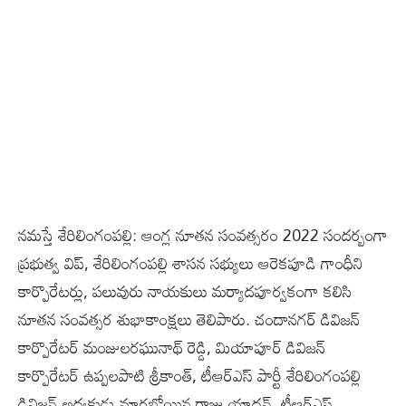
నమస్తే శేరిలింగంపల్లి: ఆంగ్ల నూతన సంవత్సరం 2022 సందర్బంగా
ప్రభుత్వ విప్, శేరిలింగంపల్లి శాసన సభ్యులు ఆరెకపూడి గాంధీని
కార్పొరేటర్లు, పలువురు నాయకులు మర్యాదపూర్వకంగా కలిసి
నూతన సంవత్సర శుభాకాంక్షలు తెలిపారు. చందానగర్ డివిజన్
కార్పొరేటర్ మంజులరఘునాథ్ రెడ్డి, మియాపూర్ డివిజన్
కార్పొరేటర్ ఉప్పలపాటి శ్రీకాంత్, టీఆర్ఎస్ పార్టీ శేరిలింగంపల్లి
డివిజన్ అధ్యక్షుడు మారబోయిన రాజు యాదవ్, టీఆర్ఎస్