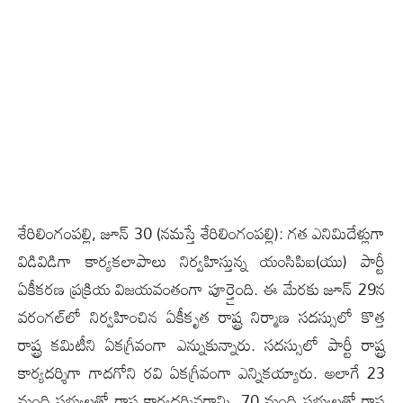
శేరిలింగంప‌ల్లి, జూన్ 30 (న‌మ‌స్తే శేరిలింగంప‌ల్లి): గత ఎనిమిదేళ్లుగా
విడివిడిగా కార్యకలాపాలు నిర్వహిస్తున్న యంసిపిఐ(యు) పార్టీ
ఏకీకరణ ప్రక్రియ విజయవంతంగా పూర్తైంది. ఈ మేరకు జూన్ 29న
వరంగల్‌లో నిర్వహించిన ఏకీకృత రాష్ట్ర నిర్మాణ సదస్సులో కొత్త
రాష్ట్ర కమిటీని ఏకగ్రీవంగా ఎన్నుకున్నారు. సదస్సులో పార్టీ రాష్ట్ర
కార్యదర్శిగా గాదగోని రవి ఏకగ్రీవంగా ఎన్నికయ్యారు. అలాగే 23
మంది సభ్యులతో రాష్ట్ర కార్యదర్శివర్గాన్ని, 70 మంది సభ్యులతో రాష్ట్ర