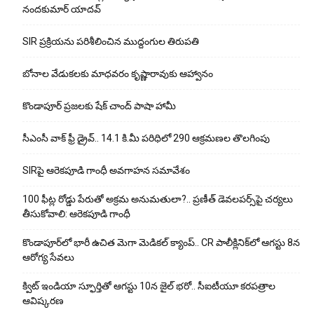
నందకుమార్ యాదవ్
SIR ప్రక్రియను పరిశీలించిన ముద్దంగుల తిరుపతి
బోనాల వేడుకలకు మాధవరం కృష్ణారావుకు ఆహ్వానం
కొండాపూర్ ప్రజలకు షేక్ చాంద్ పాషా హామీ
సీఎంసీ వాక్ ఫ్రీ డ్రైవ్.. 14.1 కి.మీ పరిధిలో 290 ఆక్రమణల తొలగింపు
SIRపై ఆరెకపూడి గాంధీ అవగాహన సమావేశం
100 ఫీట్ల రోడ్డు పేరుతో అక్రమ అనుమతులా?.. ప్రణీత్ డెవలపర్స్‌పై చర్యలు
తీసుకోవాలి: ఆరెకపూడి గాంధీ
కొండాపూర్‌లో భారీ ఉచిత మెగా మెడికల్ క్యాంప్.. CR పాలీక్లినిక్‌లో ఆగస్టు 8న
ఆరోగ్య సేవలు
క్విట్ ఇండియా స్ఫూర్తితో ఆగస్టు 10న జైల్ భరో.. సీఐటీయూ కరపత్రాల
ఆవిష్కరణ