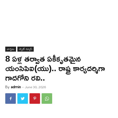
వార్త‌లు
స్పాట్ న్యూస్
8 ఏళ్ల తర్వాత ఏకీకృతమైన
యంసిపిఐ(యు).. రాష్ట్ర కార్యదర్శిగా
గాదగోని రవి..
By
admin
-
June 30, 2026