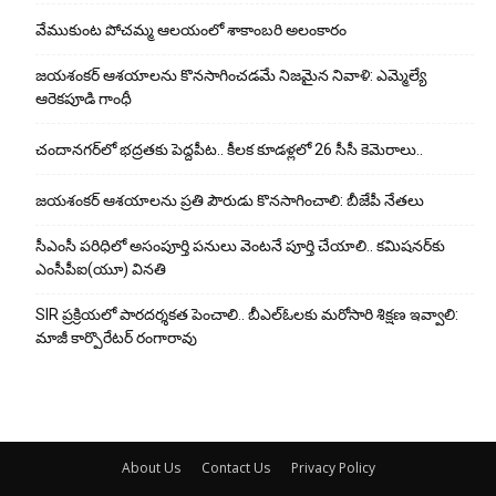
వేముకుంట పోచమ్మ ఆలయంలో శాకాంబరి అలంకారం
జయశంకర్ ఆశయాలను కొనసాగించడమే నిజమైన నివాళి: ఎమ్మెల్యే
ఆరెక‌పూడి గాంధీ
చందానగర్‌లో భద్రతకు పెద్దపీట.. కీలక కూడళ్లలో 26 సీసీ కెమెరాలు..
జయశంకర్ ఆశయాలను ప్రతి పౌరుడు కొనసాగించాలి: బీజేపీ నేతలు
సీఎంసీ పరిధిలో అసంపూర్తి పనులు వెంటనే పూర్తి చేయాలి.. కమిషనర్‌కు
ఎంసీపీఐ(యూ) వినతి
SIR ప్రక్రియలో పారదర్శకత పెంచాలి.. బీఎల్ఓలకు మరోసారి శిక్షణ ఇవ్వాలి:
మాజీ కార్పొరేటర్ రంగారావు
About Us
Contact Us
Privacy Policy