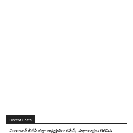
Recent Posts
వికారాబాద్ బీజేపీ జిల్లా అధ్యక్షుడిగా రమేష్‌.. శుభాకాంక్షలు తెలిపిన