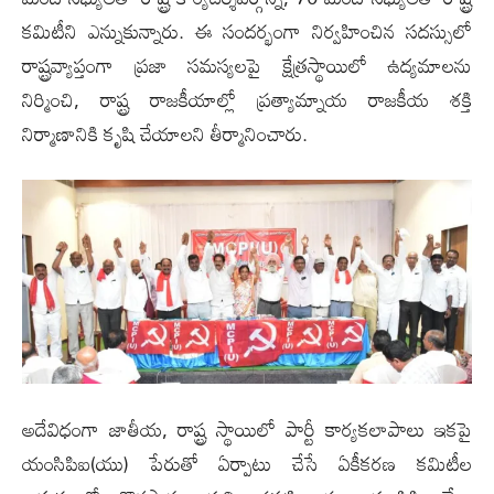
కమిటీని ఎన్నుకున్నారు. ఈ సందర్భంగా నిర్వహించిన సదస్సులో
రాష్ట్రవ్యాప్తంగా ప్రజా సమస్యలపై క్షేత్రస్థాయిలో ఉద్యమాలను
నిర్మించి, రాష్ట్ర రాజకీయాల్లో ప్రత్యామ్నాయ రాజకీయ శక్తి
నిర్మాణానికి కృషి చేయాలని తీర్మానించారు.
అదేవిధంగా జాతీయ, రాష్ట్ర స్థాయిలో పార్టీ కార్యకలాపాలు ఇకపై
యంసిపిఐ(యు) పేరుతో ఏర్పాటు చేసే ఏకీకరణ కమిటీల