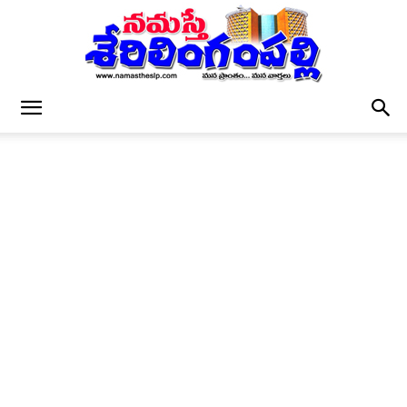
నమస్తే
శేరిలింగంపల్లి