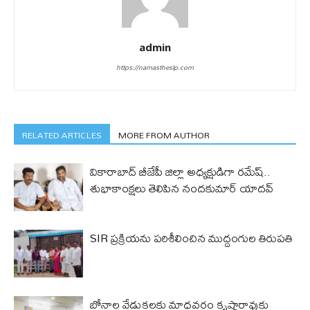
admin
https://namastheslp.com
RELATED ARTICLES
MORE FROM AUTHOR
వికారాబాద్ బీజేపీ జిల్లా అధ్యక్షుడిగా రమేష్‌..
శుభాకాంక్షలు తెలిపిన నందకుమార్ యాదవ్
SIR ప్రక్రియను పరిశీలించిన ముద్దంగుల తిరుపతి
బోనాల వేడుకలకు మాధవరం కృష్ణారావుకు