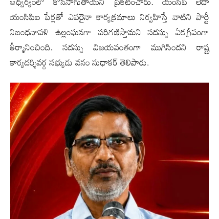
ఆధ్వర్యంలో కొనసాగుతాయని ప్రకటించారు. యంసిపి లేదా
యంసిపిఐ పేర్లతో ఎవరైనా కార్యక్రమాలు నిర్వహిస్తే వాటిని పార్టీ
నిబంధనావళి ఉల్లంఘనగా పరిగణిస్తామని సదస్సు ఏకగ్రీవంగా
తీర్మానించింది. సదస్సు విజయవంతంగా ముగిసిందని రాష్ట్ర
కార్యదర్శివర్గ సభ్యుడు వనం సుధాకర్ తెలిపారు.