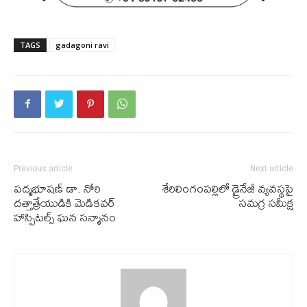
TAGS
gadagoni ravi
Previous article
Next article
పద్మభూషణ్ డా. నోరి
శేరిలింగంపల్లిలో డ్రైనేజీ వ్యవస్థపై
దత్తాత్రేయుడికి మెడికవర్
సమగ్ర సమీక్ష
హాస్పిటల్స్ ఘన సన్మానం