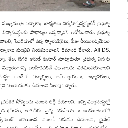
ముఖ్యమంత్రి విద్యాశాఖ బాధ్యతలు నిర్వహిస్తున్నప్పటికీ ప్రభుత్వ
ట్ విద్యాసంస్థలకు ప్రాధాన్యం ఇస్తున్నారని ఆరోపించారు. ప్రభుత్వ
, పెండింగ్‌లో ఉన్న స్కాలర్‌షిప్‌లు, ఫీజు రీయింబర్స్‌మెంట్
విద్యాశాఖ మంత్రిని నియమించాలని డిమాండ్ చేశారు. AIFDS,
్మా, తేజ, బేగరి అరుణ్ కుమార్ మాట్లాడుతూ ప్రభుత్వ విద్యను
రు. విద్యారంగాన్ని బలహీనపరిచే విధానాలను విరమించుకోవాలని
ాసంస్థల బంద్‌లో విద్యార్థులు, ఉపాధ్యాయులు, అధ్యాపకులు,
పాల్గొని విజయవంతం చేయాలని పిలుపునిచ్చారు.
్యాపకేతర పోస్టులను వెంటనే భర్తీ చేయాలని, అన్ని విద్యాసంస్థల్లో
ణ్యమైన భోజనం, తాగునీరు, వైద్య సదుపాయాలు అందుబాటులోకి
ంబర్స్‌మెంట్ బకాయిలను వెంటనే విడుదల చేయాల‌ని, ప్రైవేట్