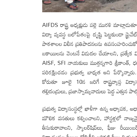
AIFDS రాష్ట్ర అధ్యక్షుడు పల్లె మురళి మాట్లాడుతూ 
విద్యా వ్యవస్థ బలోపేతంపై దృష్టి పెట్టకుండా ప్రైవే
పాఠశాలల విలీన ప్రతిపాదనలను ఉపసంహరించుకోవాలని
బకాయిలను వెంటనే విడుదల చేయాలని, ప్రత్యేక 
AISF, SFI నాయకులు ముత్తన్నగారి శ్రీకాంత్, ధర
పరిరక్షించడం ప్రభుత్వ బాధ్యత అని పేర్కొన్నా
కోరుతూ జూలై 10న జరిగే రాష్ట్రవ్యాప్త విద్య
తల్లిదండ్రులు, ప్రజాస్వామ్యవాదులు పెద్ద ఎత్తున 
ప్రభుత్వ విద్యాసంస్థల్లో ఖాళీగా ఉన్న అధ్యాపక, అధ
మౌలిక వసతులు కల్పించాల‌ని, హాస్టళ్లలో నా
తీసుకురావాల‌ని, స్కాలర్‌షిప్‌లు, ఫీజు రీయి