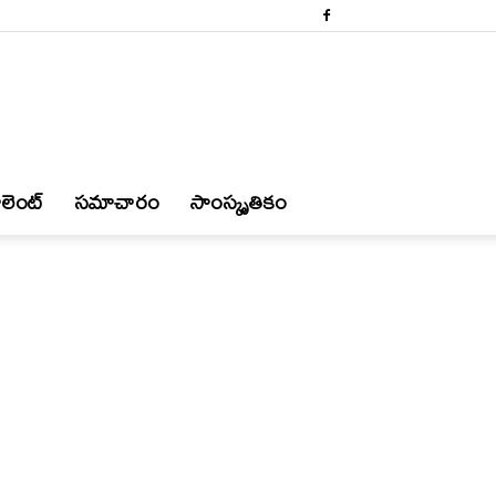
లెంట్
స‌మాచారం
సాంస్కృతికం