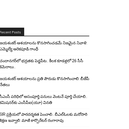
Recent Posts
జయశంకర్ ఆశయాలను కొనసాగించడమే నిజమైన నివాళి:
ఎమ్మెల్యే ఆరెక‌పూడి గాంధీ
చందానగర్‌లో భద్రతకు పెద్దపీట.. కీలక కూడళ్లలో 26 సీసీ
కెమెరాలు..
జయశంకర్ ఆశయాలను ప్రతి పౌరుడు కొనసాగించాలి: బీజేపీ
నేతలు
సీఎంసీ పరిధిలో అసంపూర్తి పనులు వెంటనే పూర్తి చేయాలి..
కమిషనర్‌కు ఎంసీపీఐ(యూ) వినతి
SIR ప్రక్రియలో పారదర్శకత పెంచాలి.. బీఎల్ఓలకు మరోసారి
శిక్షణ ఇవ్వాలి: మాజీ కార్పొరేటర్ రంగారావు