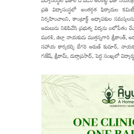
విద్యాసంస్థల ఫీజుల దోపిడీని అరికట్టి ఫీజు నియం
ప్రతి విద్యాసంస్థలో అంతర్గత ఫిర్యాదుల కమి
నిర్వహించాల‌ని, కాంట్రాక్ట్ అధ్యాపకుల సమస్య
అమలును నిలిపివేసి ప్రభుత్వ విద్యను బలోపేతం చేయా
మురళి, జిల్లా నాయకుడు ముత్తన్నగారి శ్రీకాంత్, అ
సహాయ కార్యదర్శి బేగరి అరుణ్ కుమార్, నాయకుల
గణేష్, శ్రీరామ్, దుర్గాప్రసాద్, పెద్ద సంఖ్యలో విద్యార్