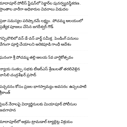
మాదాపూర్ పోలీస్‌ స్టేషన్‌లో సెక్టార్‌ల పునర్వ్యవస్థీకరణ..
ప్రాంతాల వారీగా అధికారుల వివరాలు విడుదల
ప్రజా సమస్యల పరిష్కారమే లక్ష్యం.. పోచమ్మ ఆలయంలో
ప్రత్యేక పూజలు చేసిన జగదీశ్వర్ గౌడ్
గచ్చిబౌలిలో వన్ డే-వన్ వార్డ్ సమీక్ష.. పెండింగ్ పనులు
వేగంగా పూర్తి చేయాలని ఆరెకపూడి గాంధీ ఆదేశం
ఘ‌నంగా శ్రీ పోచమ్మ త‌ల్లి ఆలయ 5వ వార్షికోత్సవం
న్యాయ సంక‌ల్ప స‌భ‌కు టీఆర్ఎస్ శ్రేణుల‌తో త‌ర‌లివెళ్లిన
వాసిలి చంద్ర‌శేఖ‌ర్ ప్ర‌సాద్
పచ్చదనం కోసం ప్రజల భాగస్వామ్యం అవసరం: ఉప్పలపాటి
శ్రీకాంత్
సైబర్ నేరాలపై విద్యార్థినులకు మియాపూర్ పోలీసుల
అవగాహన
మాదాపూర్‌లో అక్రమ ట్రామడాల్ ట్యాబ్లెట్ల విక్రయం