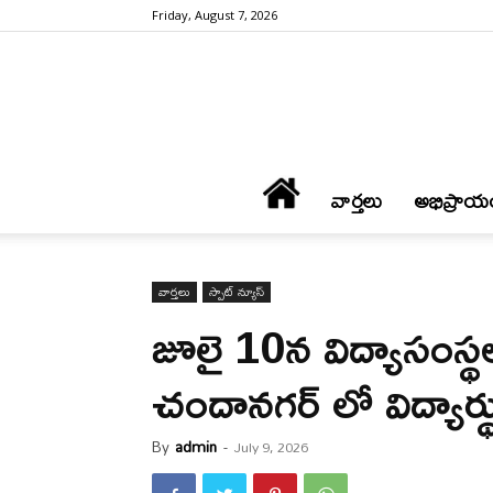
Friday, August 7, 2026
వార్త‌లు
అభిప్రాయ
వార్త‌లు
స్పాట్ న్యూస్
జూలై 10న‌ విద్యాసంస్థ
చందానగర్ లో విద్యార్థు
By
admin
-
July 9, 2026