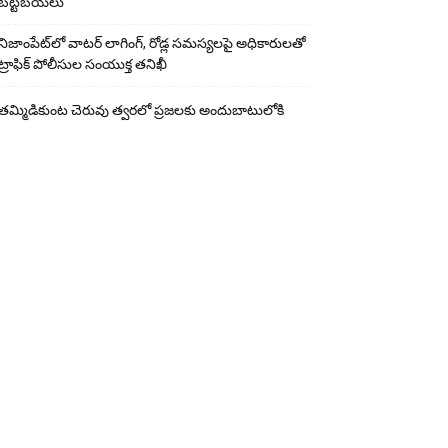
బట్టబయలు
నిజాంపేట్‌లో వాటర్ లాగింగ్, రోడ్ల సమస్యలపై అధికారులతో
ట్రాఫిక్ పోలీసుల సంయుక్త తనిఖీ
తమ్మిడికుంట చెరువు త్వరలో ప్రజలకు అందుబాటులోకి