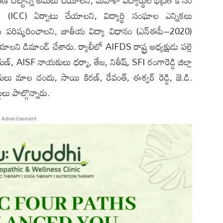
త్రణ చట్టాన్ని అమలు చేయాల‌ని, మహిళా విద్యార్థుల భద్రత కోసం
టీ (ICC) ఏర్పాటు చేయాల‌ని, విద్యార్థి సంఘాల ఎన్నికలు
లను పరిష్కరించాల‌ని, జాతీయ విద్యా విధానం (ఎన్‌ఈపీ–2020)
ల‌ని డిమాండ్ చేశారు. ర్యాలీలో AIFDS రాష్ట్ర అధ్యక్షుడు పల్లె
రుణ్, AISF నాయకులు ధర్మా, తేజ, నితీష్, SFI రంగారెడ్డి జిల్లా
ు మాల చందు, సాయి కిరణ్, రేవంత్, ఈశ్వర్ రెడ్డి, జె.డి.
థులు పాల్గొన్నారు.
Advertisement