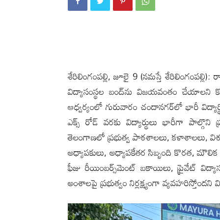
శేరిలింగంప‌ల్లి, జూలై 9 (న‌మ‌స్తే శేరిలింగంప‌ల్లి)
విద్యాసంస్థల బంద్‌ను విజయవంతం చేయాలని 
ఆధ్వర్యంలో గురువారం చందానగర్‌లో భారీ విద్యార్థి
ఎక్స్ రోడ్ వరకు విద్యార్థులు భారీగా పాల్గొ
తెలంగాణలో ప్రభుత్వ పాఠశాలలు, కళాశాలలు, విశ్
అధ్యాపకులు, అధ్యాపకేతర సిబ్బంది కొరత, మౌలిక వ
ఫీజు రీయింబర్స్‌మెంట్ బకాయిలు, ప్రైవేట్ విద్
అంశాలపై ప్రభుత్వం నిర్లక్ష్యంగా వ్యవహరిస్తోందని 