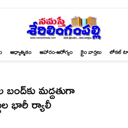
ం
ఆధ్యాత్మికం
ఆహారం-ఆరోగ్యం
క్రైం వార్త‌లు
లోకల్ టా
నమస్తే
ల బంద్‌కు మద్దతుగా
శేరిలింగంపల్లి
ల భారీ ర్యాలీ