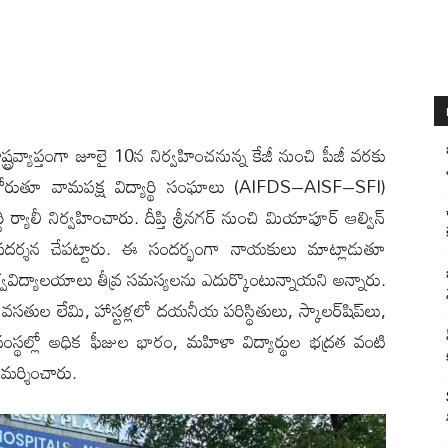
: రాష్ట్రవ్యాప్తంగా జూలై 10న నిర్వహించనున్న కేజీ నుంచి పీజీ వరకు
కోరుతూ వామపక్ష విద్యార్థి సంఘాలు (AIFDS–AISF–SFI)
 ర్యాలీ నిర్వహించారు. దీప్తి శ్రీనగర్ నుంచి మియాపూర్ ఆల్విన్
ని ప్రదర్శన చేపట్టారు. ఈ సందర్భంగా నాయకులు మాట్లాడుతూ
వవిద్యాలయాలు తీవ్ర సమస్యలను ఎదుర్కొంటున్నాయని అన్నారు.
సతుల లేమి, హాస్టళ్లలో దయనీయ పరిస్థితులు, స్కాలర్‌షిప్‌లు,
యాసంస్థల్లో అధిక ఫీజుల భారం, మహిళా విద్యార్థుల భద్రత వంటి
విమర్శించారు.