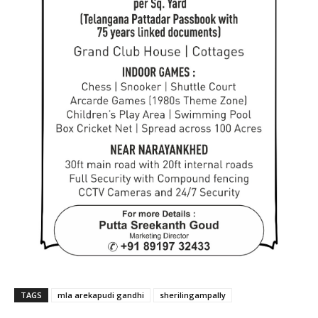
TAGS
mla arekapudi gandhi
sherilingampally