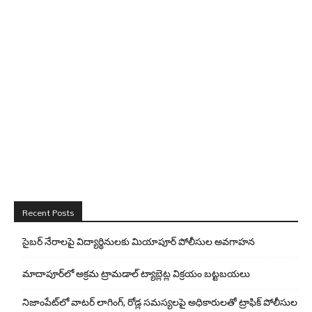
Recent Posts
సైబర్ నేరాలపై విద్యార్థినులకు మియాపూర్ పోలీసుల అవగాహన
మాదాపూర్‌లో అక్రమ ట్రామడాల్ ట్యాబ్లెట్ల విక్రయం బట్టబయలు
నిజాంపేట్‌లో వాటర్ లాగింగ్, రోడ్ల సమస్యలపై అధికారులతో ట్రాఫిక్ పోలీసుల