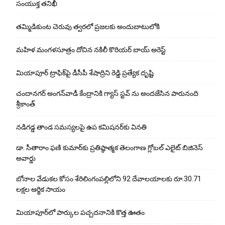
సంయుక్త తనిఖీ
తమ్మిడికుంట చెరువు త్వరలో ప్రజలకు అందుబాటులోకి
మహిళ మంగళసూత్రం దోచిన నకిలీ కొరియర్ బాయ్ అరెస్ట్
మియాపూర్ ట్రాఫిక్‌పై డీసీపీ శేషాద్రిని రెడ్డి ప్రత్యేక దృష్టి
చందానగర్ అంగన్‌వాడీ కేంద్రానికి గ్యాస్ స్టవ్ ను అందజేసిన పారునంది
శ్రీకాంత్
నడిగడ్డ తాండ సమస్యలపై ఉప కమిషనర్‌కు వినతి
డా. సీతారాం ఫణి కుమార్‌కు ప్రతిష్ఠాత్మక తెలంగాణ గ్లోబల్ ఎలైట్ బిజినెస్
అవార్డు
బోనాల వేడుకల కోసం శేరిలింగంపల్లిలోని 92 దేవాలయాలకు రూ.30.71
లక్షల ఆర్థిక సాయం
మియాపూర్‌లో పార్కుల పచ్చదనానికి కొత్త ఊతం