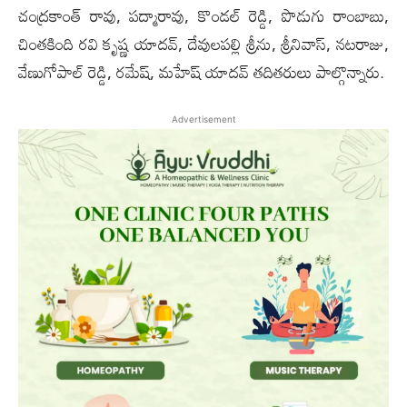
చంద్రకాంత్ రావు, పద్మారావు, కొండల్ రెడ్డి, పొడుగు రాంబాబు,
చింతకింది రవి కృష్ణ యాదవ్, దేవులపల్లి శ్రీను, శ్రీనివాస్, నటరాజు,
వేణుగోపాల్ రెడ్డి, రమేష్, మహేష్ యాదవ్ తదితరులు పాల్గొన్నారు.
Advertisement