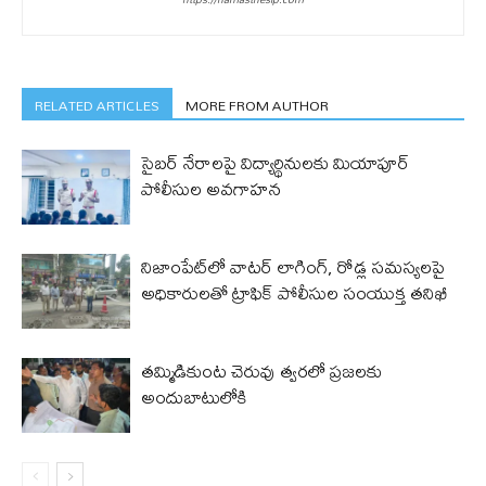
RELATED ARTICLES
MORE FROM AUTHOR
సైబర్ నేరాలపై విద్యార్థినులకు మియాపూర్
పోలీసుల అవగాహన
నిజాంపేట్‌లో వాటర్ లాగింగ్, రోడ్ల సమస్యలపై
అధికారులతో ట్రాఫిక్ పోలీసుల సంయుక్త తనిఖీ
తమ్మిడికుంట చెరువు త్వరలో ప్రజలకు
అందుబాటులోకి