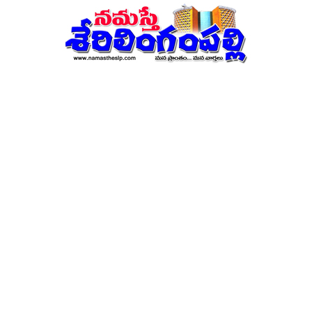
నమస్తే
శేరిలింగంపల్లి