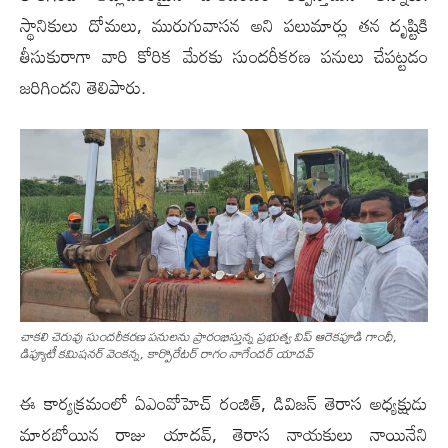
స్థానికులు దోమలు, మురుగువాసన అని పలుమార్లు త‌న‌ దృష్టికి
తీసుకురాగా వారి కోరిక మేరకు సుందరీకరణ పనులు చేపట్టడం
జరిగింద‌ని తెలిపారు.
చాక‌లి చెరువు సుంద‌రీక‌ర‌ణ ప‌నుల‌ను ప్రారంభిస్తున్న ప్రభుత్వ విప్ ఆరెకపూడి గాంధీ,
డిప్యూటీ కమిషనర్ వెంకన్న, కార్పొరేటర్ రాగం నాగేందర్ యాదవ్
ఈ కార్యక్రమంలో ఏఎంవోహెచ్ రంజిత్, డివిజన్ తెరాస‌ అధ్యక్షుడు
మారబోయిన రాజు యాదవ్, తెరాస నాయకులు నాయినేని