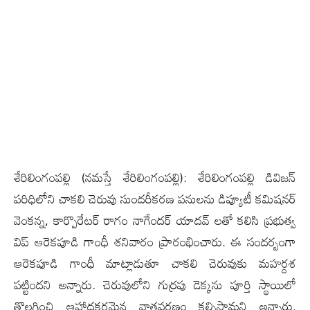
శేరిలింగంపల్లి (న‌మ‌స్తే శేరిలింగంప‌ల్లి): శేరిలింగంపల్లి డివిజన్
పరిధిలోని చాకలి చెరువు సుందరీకరణ పనులను డిప్యూటీ కమిషనర్
వెంకన్న, కార్పొరేటర్ రాగం నాగేందర్ యాదవ్ ల‌తో కలిసి ప్రభుత్వ
విప్ ఆరెకపూడి గాంధీ శ‌నివారం ప్రారంభించారు. ఈ సందర్బంగా
ఆరెకపూడి గాంధీ మాట్లాడుతూ చాకలి చెరువుకు మహర్దశ
ప‌ట్టింద‌ని అన్నారు. చెరువులోని గుర్రపు డెక్కను పూర్తి స్థాయిలో
తొలగించి ఆహ్లాదకరమైన వాతవరణం క‌ల్పిస్తామ‌ని అన్నారు.