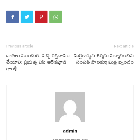
Previous article
Next article
దాత‌లు ముందుకు వ‌చ్చి ర‌క్త‌దానం
మ‌ల్లికార్జున శ‌ర్మ‌ను స‌న్మానించిన
చేయాలి: ‌ప్రభుత్వ విప్ ఆరెకపూడి
సంప‌త్ పాల‌కుర్తి మిత్ర బృందం
గాంధీ
admin
https://namastheslp.com