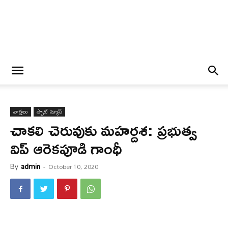
వార్త‌లు
స్పాట్ న్యూస్
చాక‌లి చెరువుకు మ‌హ‌ర్ద‌శ‌: ప్రభుత్వ
విప్ ఆరెకపూడి గాంధీ
By
admin
-
October 10, 2020