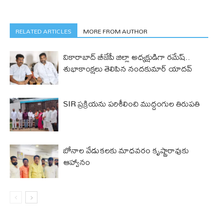
RELATED ARTICLES
MORE FROM AUTHOR
వికారాబాద్ బీజేపీ జిల్లా అధ్యక్షుడిగా రమేష్‌..
శుభాకాంక్షలు తెలిపిన నందకుమార్ యాదవ్
SIR ప్రక్రియను పరిశీలించి ముద్దంగుల తిరుపతి
బోనాల వేడుకలకు మాధవరం కృష్ణారావుకు
ఆహ్వానం