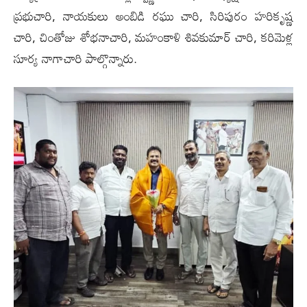
ప్ర‌భుచారి, నాయకులు అంబిడి రఘు చారి, సిరిపురం హరికృష్ణ
చారి, చింతోజు శోభనాచారి, మహంకాళి శివకుమార్ చారి, కరిమెళ్ల
సూర్య నాగాచారి పాల్గొన్నారు.