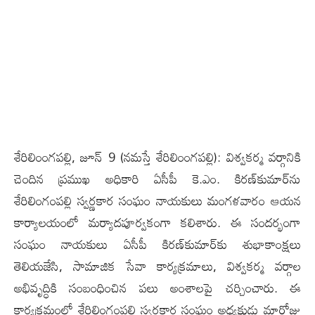
శేరిలింంగ‌ప‌ల్లి, జూన్ 9 (న‌మ‌స్తే శేరిలింంగ‌ప‌ల్లి): విశ్వకర్మ వ‌ర్గానికి
చెందిన ప్రముఖ అధికారి ఏసీపీ కె.ఎం. కిరణ్‌కుమార్‌ను
శేరిలింగంపల్లి స్వర్ణకార సంఘం నాయకులు మంగళవారం ఆయన
కార్యాలయంలో మర్యాదపూర్వకంగా కలిశారు. ఈ సందర్భంగా
సంఘం నాయకులు ఏసీపీ కిరణ్‌కుమార్‌కు శుభాకాంక్షలు
తెలియజేసి, సామాజిక సేవా కార్యక్రమాలు, విశ్వకర్మ వర్గాల
అభివృద్ధికి సంబంధించిన పలు అంశాలపై చర్చించారు. ఈ
కార్యక్రమంలో శేరిలింగంపల్లి స్వర్ణకార సంఘం అధ్య‌క్షుడు మారోజు