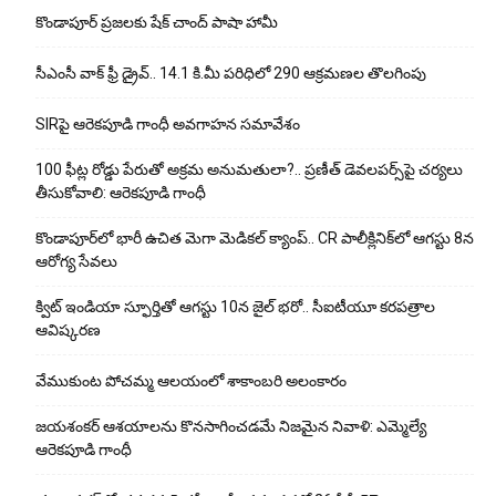
కొండాపూర్ ప్రజలకు షేక్ చాంద్ పాషా హామీ
సీఎంసీ వాక్ ఫ్రీ డ్రైవ్.. 14.1 కి.మీ పరిధిలో 290 ఆక్రమణల తొలగింపు
SIRపై ఆరెకపూడి గాంధీ అవగాహన సమావేశం
100 ఫీట్ల రోడ్డు పేరుతో అక్రమ అనుమతులా?.. ప్రణీత్ డెవలపర్స్‌పై చర్యలు
తీసుకోవాలి: ఆరెకపూడి గాంధీ
కొండాపూర్‌లో భారీ ఉచిత మెగా మెడికల్ క్యాంప్.. CR పాలీక్లినిక్‌లో ఆగస్టు 8న
ఆరోగ్య సేవలు
క్విట్ ఇండియా స్ఫూర్తితో ఆగస్టు 10న జైల్ భరో.. సీఐటీయూ కరపత్రాల
ఆవిష్కరణ
వేముకుంట పోచమ్మ ఆలయంలో శాకాంబరి అలంకారం
జయశంకర్ ఆశయాలను కొనసాగించడమే నిజమైన నివాళి: ఎమ్మెల్యే
ఆరెక‌పూడి గాంధీ