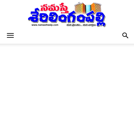
నమస్తే
శేరిలింగంపల్లి