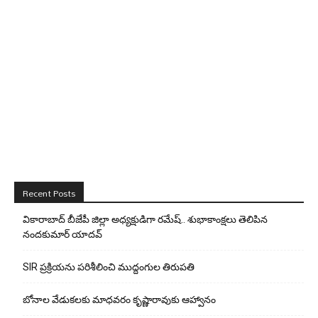
Recent Posts
వికారాబాద్ బీజేపీ జిల్లా అధ్యక్షుడిగా రమేష్‌.. శుభాకాంక్షలు తెలిపిన
నందకుమార్ యాదవ్
SIR ప్రక్రియను పరిశీలించి ముద్దంగుల తిరుపతి
బోనాల వేడుకలకు మాధవరం కృష్ణారావుకు ఆహ్వానం