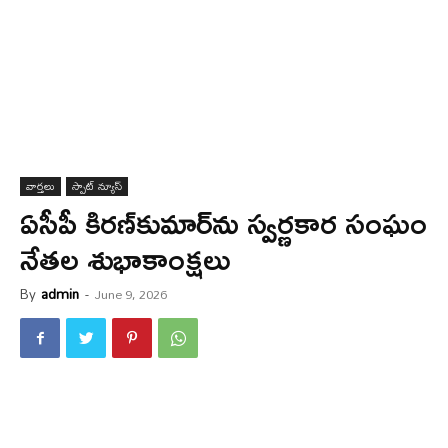
వార్త‌లు
స్పాట్ న్యూస్
ఏసీపీ కిరణ్‌కుమార్‌ను స్వర్ణకార సంఘం
నేతల శుభాకాంక్ష‌లు
By
admin
-
June 9, 2026