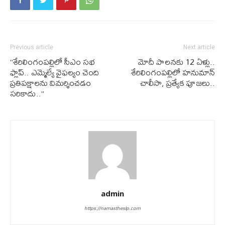
Previous article
Next article
“శేరిలింగంప‌ల్లిలో సీఎం స‌భ
మోదీ పాలనకు 12 ఏళ్లు..
ఫ్లాప్‌.. ఎమ్మెల్యే వైఫ‌ల్యం చెంది
శేరిలింగంపల్లిలో హనుమాన్
ప్ర‌తిప‌క్షాల‌ను విమ‌ర్శించ‌డం
చాలీసా, ప్రత్యేక పూజలు..
స‌రికాదు..”
admin
https://namastheslp.com