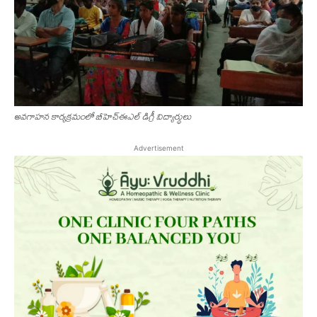
అవగాహన‌ కార్యక్రమంలో బీహెచ్ఈఎల్ డిగ్రీ విద్యార్థులు
Advertisement