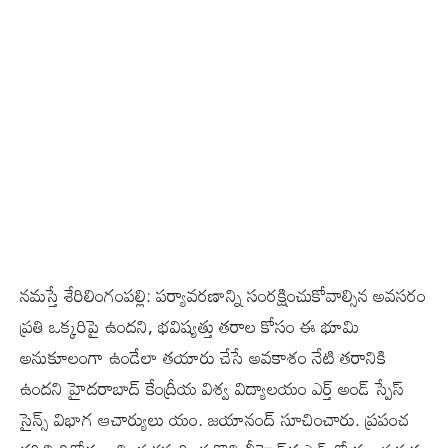
నమస్తే శేరిలింగంపల్లి: పర్యావరణాన్ని సంరక్షించుకోవాల్సిన అవసరం
ప్రతి ఒక్కరిపై ఉందని, భవిష్యత్తు తరాల కోసం ఈ భూమి
అనుకూలంగా ఉండేలా తయారు చేసే అవకాశం నేటి తరానికి
ఉందని హైదరాబాద్ కేంద్రీయ విశ్వ విద్యాలయం ఎర్త్ అండ్ స్పేస్
సైన్స్ విభాగ ఆచార్యులు యం. జయానంద్ సూచించారు. ప్రపంచ