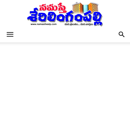
నమస్తే
శేరిలింగంపల్లి