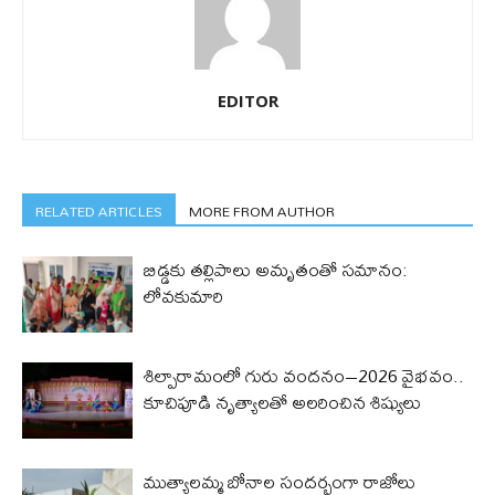
EDITOR
RELATED ARTICLES
MORE FROM AUTHOR
బిడ్డ‌కు త‌ల్లిపాలు అమృతంతో స‌మానం:
లోవ‌కుమారి
శిల్పారామంలో గురు వందనం–2026 వైభవం..
కూచిపూడి నృత్యాలతో అలరించిన శిష్యులు
ముత్యాలమ్మ బోనాల సందర్భంగా రాజోలు