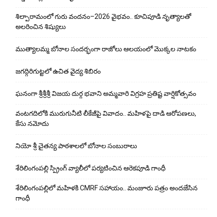
శిల్పారామంలో గురు వందనం–2026 వైభవం.. కూచిపూడి నృత్యాలతో
అలరించిన శిష్యులు
ముత్యాలమ్మ బోనాల సందర్భంగా రాజోలు ఆలయంలో మొక్కల నాటకం
జగద్గిరిగుట్టలో ఉచిత వైద్య శిబిరం
ఘనంగా శ్రీశ్రీశ్రీ విజయ దుర్గ భవాని అమ్మవారి విగ్రహ ప్రతిష్ట వార్షికోత్సవం
వంటగదిలోకి మురుగునీటి లీకేజీపై వివాదం.. మహిళపై దాడి ఆరోపణలు,
కేసు నమోదు
నియో శ్రీ చైతన్య పాఠశాలలో బోనాల సంబురాలు
శేరిలింగంపల్లి స్ప్రింగ్ వ్యాలీలో పర్యటించిన ఆరెకపూడి గాంధీ
శేరిలింగంపల్లిలో మ‌హిళ‌కి CMRF స‌హాయం.. మంజూరు పత్రం అందజేసిన
గాంధీ