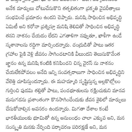
అనేక మార్పులు చోటుచేసుకొని తత్ఫలితంగా ప్రకృతి వైపరీత్యాలు
సంభవించే ప్రమాదం ఉందని చెప్పారు. మనిషి సాధించిన అభివృద్ధి
ఏమిటీ అని కరోనా ప్రశ్నిస్తూ మనిషి తెలివితో సాధించిన అభివృద్ధి
తనని నాశనం చేయడం లేదని ఎగతాళిగా నవ్వుతూ, ఖాళీగా ఉండే
స్మశానాలను రద్దిగా మార్చిందన్నారు. చంద్రుడితో పాటు ఇతర
గ్రహాల పైకి వెళ్లి జీవనం సాగించటానికి వీలుందని తెలుసుకొనేంత
జ్ఞానం ఉన్న మనిషి కంటికి కనిపించని చిన్న వైరస్ ను నాశనం
చేయలేకపోవటం అనేది ఇన్ని సంవత్సరాలుగా సాధించిన అభివృద్ధిని
వేలెత్తి చూపిస్తుందన్నారు. ఈ మహమ్మారి సృష్టిస్తున్న అల్లకొల్లోలం
గుర్తించి పుడమి తల్లితో పాటు, పంచభూతులను రక్షించుకుని మానవ
మనుగడను ప్రశాంతంగా కొనసాగించేందుకు జీవన శైలిలో మార్పులు
చేసుకోవాల్సిన అవసరం ఉందన్నారు. మిగతా దేశాల కంటే
భారతీయులకు భూమితో ఉన్న అనుబంధం చాలా ఎక్కువ అని, మన
సంస్కృతి మనకు నేర్పింది పర్యావరణ పరిరక్షణే అని, మన