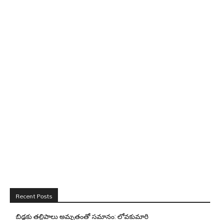
Recent Posts
బిడ్డ‌కు త‌ల్లిపాలు అమృతంతో స‌మానం: లోవ‌కుమారి