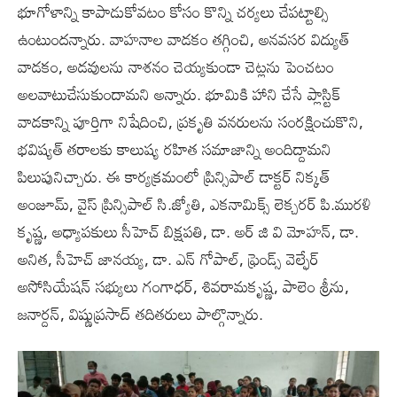
భూగోళాన్ని కాపాడుకోవటం కోసం కొన్ని చర్యలు చేపట్టాల్సి
ఉంటుందన్నారు. వాహనాల వాడకం తగ్గించి, అనవసర విద్యుత్
వాడకం, అడవులను నాశనం చెయ్యకుండా చెట్లను పెంచటం
అలవాటుచేసుకుందామని అన్నారు. భూమికి హాని చేసే ప్లాస్టిక్
వాడకాన్ని పూర్తిగా నిషేదించి, ప్రకృతి వనరులను సంరక్షించుకొని,
భవిష్యత్ తరాలకు కాలుష్య రహిత సమాజాన్ని అందిద్దామని
పిలుపునిచ్చారు. ఈ కార్యక్రమంలో ప్రిన్సిపాల్ డాక్టర్ నిక్కత్
అంజూమ్, వైస్ ప్రిన్సిపాల్ సి.జ్యోతి, ఎకనామిక్స్ లెక్చరర్ పి.మురళి
కృష్ణ, అధ్యాపకులు సీహెచ్ బిక్షపతి, డా. అర్ జి వి మోహన్, డా.
అనిత, సీహెచ్ జానయ్య, డా. ఎన్ గోపాల్, ఫ్రెండ్స్ వెల్ఫేర్
అసోసియేషన్ సభ్యులు గంగాధర్, శివరామకృష్ణ, పాలెం శ్రీను,
జనార్దన్, విష్ణుప్రసాద్ తదితరులు పాల్గొన్నారు.