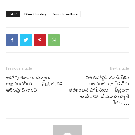
TAGS
Dharithri day
friends welfare
Previous article
Next article
ఆరోగ్య శిబిరాల ఏర్పాటు
దిశ రిపోర్ట‌ర్‌ భూమేష్‌ను
అభినందనీయం – ప్రభుత్వ విప్‌
బ‌ల‌వంతంగా స్టేష‌న్‌కు
ఆరెకపూడి గాంధీ
త‌ర‌లించిన పోలీసులు… తీవ్రంగా
ఖండించిన టీయూడ‌బ్ల్యూజే
నేత‌లు…