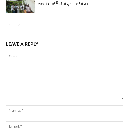
ఆలయంలో మొక్కల నాటకం
LEAVE A REPLY