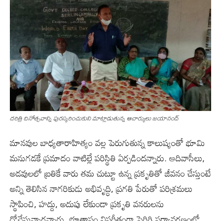
దరిత్రి దినోత్సవాన్ని పురస్కరించుకుని మాట్లాడుతున్న ఆచార్యులు జయానంద్
మానవుల బాధ్యతారాహిత్యం వల్ల పెరుగుతున్న కాలుష్యంతో భూమి
మనుగడకే ప్రమాదం వాటిల్లే పరిస్థితి ఏర్పడిందన్నారు. ఆదివాసీలు,
అడవులలో బ్రతికే వారు తమ చుట్టూ ఉన్న ప్రకృతితో జీవనం చేస్తుంటే
అన్ని తెలిసిన నాగరికుడు అభివృద్ధి, ప్రగతి పేరుతో పరిశ్రమలు
స్థాపించి, హద్దు, అదుపు లేకుండా ప్రకృతి వనరులను
దోచేస్తున్నారన్నారు. భూతాపం విపరీతంగా పెరిగి పర్యావరణంలో