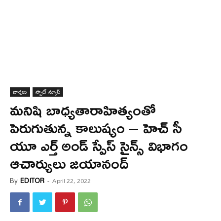
వార్త‌లు
స్పాట్ న్యూస్
మనిషి బాధ్యతారాహిత్యంతో
పెరుగుతున్న కాలుష్యం – హెచ్ సీ
యూ ఎర్త్ అండ్ స్పేస్ సైన్స్ విభాగం
ఆచార్యులు జయానంద్
By
EDITOR
-
April 22, 2022