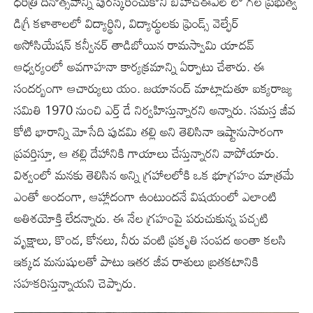
ధరిత్రి దినోత్సవాన్ని పురస్కరించుకొని బీహెచ్ఈఎల్ లో గల ప్రభుత్వ
డిగ్రీ కళాశాలలో విద్యార్థిని, విద్యార్థులకు ఫ్రెండ్స్ వెల్ఫేర్
అసోసియేషన్ కన్వీనర్‌ తాడిబోయిన రామస్వామి యాదవ్
ఆధ్వర్యంలో అవగాహనా కార్యక్రమాన్ని ఏర్పాటు చేశారు. ఈ
సందర్బంగా ఆచార్యులు యం. జయానంద్ మాట్లాడుతూ ఐక్యరాజ్య
సమితి 1970 నుంచి ఎర్త్ డే నిర్వహిస్తున్నారని అన్నారు. సమస్త జీవ
కోటి భారాన్ని మోసేది పుడమి తల్లి అని తెలిసినా ఇష్టానుసారంగా
ప్రవర్తిస్తూ, ఆ తల్లి దేహానికి గాయాలు చేస్తున్నారని వాపోయారు.
విశ్వంలో మనకు తెలిసిన అన్ని గ్రహాలలోకి ఒక భూగ్రహం మాత్రమే
ఎంతో అందంగా, ఆహ్లాదంగా ఉంటుందనే విషయంలో ఎలాంటి
అతిశయోక్తి లేదన్నారు. ఈ నేల గ్రహంపై పరుచుకున్న పచ్చటి
వృక్షాలు, కొండ, కోనలు, నీరు వంటి ప్రకృతి సంపద అంతా కలసి
ఇక్కడ మనుషులతో పాటు ఇతర జీవ రాశులు బ్రతకటానికి
సహకరిస్తున్నాయని చెప్పారు.