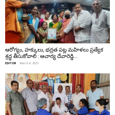
ఆరోగ్యం, హక్కులు, భద్రత పట్ల మహిళలు ప్రత్యేక
శ్రద్ధ తీసుకోవాలి : ఆచార్య దేవారెడ్డి...
EDITOR
-
March 8, 2023