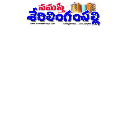
నమస్తే
శేరిలింగంపల్లి