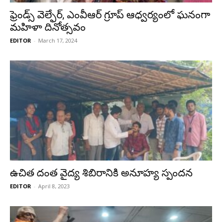
ఫ్రెండ్స్ వెల్ఫేర్, ఎంవీఆర్ గ్రూప్ ఆధ్వర్యంలో ఘనంగా
మహిళా దినోత్సవం
EDITOR
-
March 17, 2024
ఉచిత దంత వైద్య శిబిరానికి అనూహ్య స్పందన
EDITOR
-
April 8, 2023