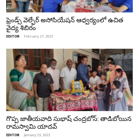
ఫ్రెండ్స్ వెల్ఫేర్ అసోసియేషన్ ఆధ్వర్యంలో ఉచిత
వైద్య శిబిరం
EDITOR
-
February 27, 2023
గొప్ప జాతీయవాది సుభాష్ చంద్రబోస్: తాడిబోయిన
రామస్వామి యాదవ్
EDITOR
-
January 23, 2023