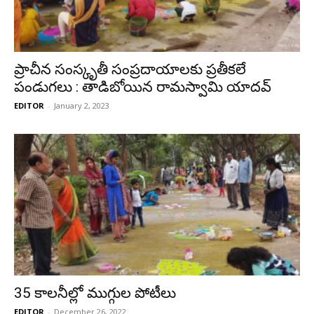
ప్రాచీన సంస్కృతీ సంప్రదాయాలకు ప్రతీకలే
పండుగలు : తాడిబోయిన రామస్వామి యాదవ్
EDITOR
-
January 2, 2023
35 కాలనీల్లో ముగ్గుల పోటీలు
EDITOR
-
December 26, 2022