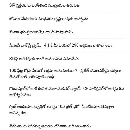
SIR ప్రక్రియను పరిశీలించి ముద్దంగుల తిరుపతి
బోనాల వేడుకలకు మాధవరం కృష్ణారావుకు ఆహ్వానం
కొండాపూర్ ప్రజలకు షేక్ చాంద్ పాషా హామీ
సీఎంసీ వాక్ ఫ్రీ డ్రైవ్.. 14.1 కి.మీ పరిధిలో 290 ఆక్రమణల తొలగింపు
SIRపై ఆరెకపూడి గాంధీ అవగాహన సమావేశం
100 ఫీట్ల రోడ్డు పేరుతో అక్రమ అనుమతులా?.. ప్రణీత్ డెవలపర్స్‌పై చర్యలు
తీసుకోవాలి: ఆరెకపూడి గాంధీ
కొండాపూర్‌లో భారీ ఉచిత మెగా మెడికల్ క్యాంప్.. CR పాలీక్లినిక్‌లో ఆగస్టు 8న
ఆరోగ్య సేవలు
క్విట్ ఇండియా స్ఫూర్తితో ఆగస్టు 10న జైల్ భరో.. సీఐటీయూ కరపత్రాల
ఆవిష్కరణ
వేముకుంట పోచమ్మ ఆలయంలో శాకాంబరి అలంకారం