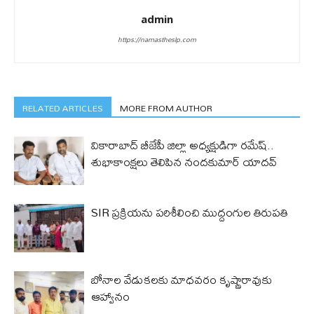
admin
https://namastheslp.com
RELATED ARTICLES
MORE FROM AUTHOR
వికారాబాద్ బీజేపీ జిల్లా అధ్యక్షుడిగా రమేష్‌..
శుభాకాంక్షలు తెలిపిన నందకుమార్ యాదవ్
SIR ప్రక్రియను పరిశీలించి ముద్దంగుల తిరుపతి
బోనాల వేడుకలకు మాధవరం కృష్ణారావుకు
ఆహ్వానం