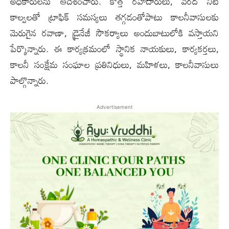
అధికారులను ఆదేశించారు. కొత్త రహదారులు, వరద నీటి
కాల్వలతో ట్రాఫిక్ సమస్యలు తగ్గడంతోపాటు కాలనీవాసులకు
మెరుగైన రవాణా, డ్రైనేజీ సౌకర్యాలు అందుబాటులోకి వస్తాయని
పేర్కొన్నారు. ఈ కార్యక్రమంలో స్థానిక నాయకులు, కార్యకర్తలు,
కాలనీ సంక్షేమ సంఘాల ప్రతినిధులు, మహిళలు, కాలనీవాసులు
పాల్గొన్నారు.
Advertisement