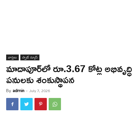
వార్త‌లు
స్పాట్ న్యూస్
మాదాపూర్‌లో రూ.3.67 కోట్ల అభివృద్ధి
పనులకు శంకుస్థాపన
By
admin
-
July 7, 2026