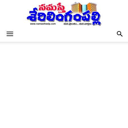
నమస్తే
శేరిలింగంపల్లి