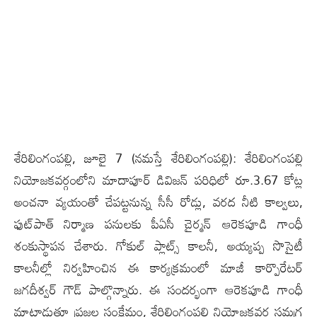
శేరిలింగంప‌ల్లి, జూలై 7 (న‌మ‌స్తే శేరిలింగంప‌ల్లి): శేరిలింగంపల్లి
నియోజకవర్గంలోని మాదాపూర్ డివిజన్ పరిధిలో రూ.3.67 కోట్ల
అంచనా వ్యయంతో చేపట్టనున్న సీసీ రోడ్లు, వరద నీటి కాల్వలు,
ఫుట్‌పాత్ నిర్మాణ పనులకు పీఏసీ చైర్మన్ ఆరెకపూడి గాంధీ
శంకుస్థాపన చేశారు. గోకుల్ ప్లాట్స్ కాలనీ, అయ్యప్ప సొసైటీ
కాలనీల్లో నిర్వహించిన ఈ కార్యక్రమంలో మాజీ కార్పొరేటర్
జగదీశ్వర్ గౌడ్ పాల్గొన్నారు. ఈ సందర్భంగా ఆరెకపూడి గాంధీ
మాట్లాడుతూ ప్రజల సంక్షేమం, శేరిలింగంపల్లి నియోజకవర్గ సమగ్ర