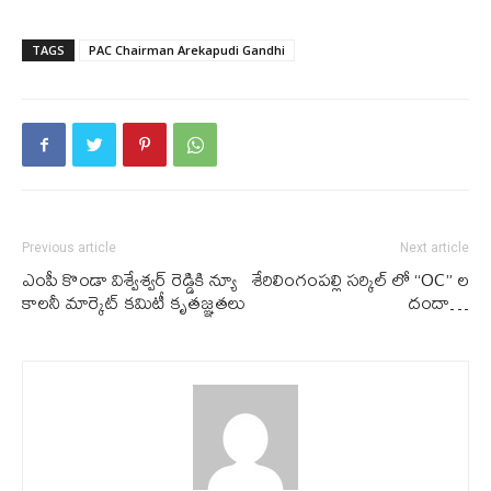
TAGS
PAC Chairman Arekapudi Gandhi
Previous article
Next article
ఎంపీ కొండా విశ్వేశ్వర్ రెడ్డికి న్యూ
శేరిలింగంపల్లి సర్కిల్ లో “OC” ల
కాలనీ మార్కెట్ క‌మిటీ కృత‌జ్ఞ‌త‌లు
దందా…