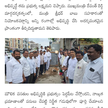
అభివృద్ధే తమ ప్రభుత్వ లక్ష్యమని చెప్పారు. ముఖ్యమంత్రి రేవంత్ రెడ్డి
మార్గదర్శకత్వంలో, మంత్రి శ్రీధర్ బాబు సహకారంతో
నియోజకవర్గాన్ని అన్ని రంగాల్లో అభివృద్ధి చేసి ఆదర్శవంతమైన
ప్రాంతంగా తీర్చిదిద్దుతామని తెలిపారు.
మౌలిక వసతుల అభివృద్ధికి ప్రభుత్వం పెద్దపీట వేస్తోందని, నాణ్యత
ప్రమాణాలతో పనులు చేపట్టి నిర్ణీత గడువులోగా పూర్తి చేయాలని