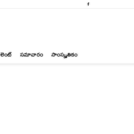
లెంట్
స‌మాచారం
సాంస్కృతికం