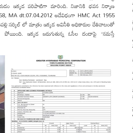
ం ఇక్కడ పరిపాటిగా మారింది. నిజానికి భవన నిర్మాణ
.168, MA dt:07.04.2012 అదేవిధంగా HMC Act 1955
ంపల్లి సర్కిల్ లో మాత్రం ఇక్కడ అవినీతి అధికారుల చేతివాటంతో
ేకుండా పోయింది. ఇక్కడ జరుగుతున్న ఓసీల దందాపై “నమస్తే