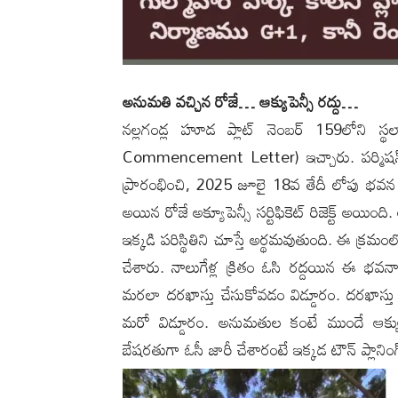
అనుమతి వచ్చిన రోజే… ఆక్యుపెన్సీ రద్దు…
నల్లగండ్ల హూడ ప్లాట్ నెంబర్ 159లోని 
Commencement Letter) ఇచ్చారు. పర్మిషన్
ప్రారంభించి, 2025 జూలై 18వ తేదీ లోపు భవన న
అయిన రోజే అక్యూపెన్సీ సర్టిఫికెట్ రిజెక్ట్ అ
ఇక్కడి పరిస్థితిని చూస్తే అర్థమవుతుంది. ఈ క్రమం
చేశారు. నాలుగేళ్ల క్రితం ఓసి రద్దయిన ఈ భ
మరలా దరఖాస్తు చేసుకోవడం విడ్డూరం. దరఖాస్తు
మరో విడ్డూరం. అనుమతుల కంటే ముందే ఆక్యుపెన
బేషరతుగా ఓసీ జారీ చేశారంటే ఇక్కడ టౌన్ ప్లానింగ్