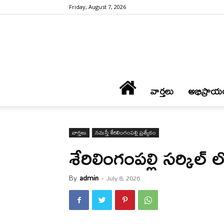
Friday, August 7, 2026
వార్త‌లు
అభిప్రాయ
వార్త‌లు
న‌మ‌స్తే శేరిలింగంప‌ల్లి ప్ర‌త్యేకం
శేరిలింగంపల్లి సర్క
By
admin
-
July 8, 2026