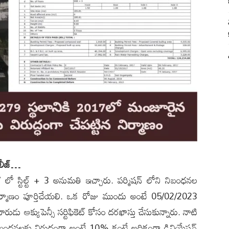
ిలీజ్…
7 లో స్టిల్ట్ + 3 అనుమతి ఇచ్చారు. పర్మిషన్ లోని నిబంధనల
ిర్మాణం పూర్తిచేయలి. ఒక రోజు ముందు అంటే 05/02/2023
డు ఆక్యుపెన్సీ సర్టిఫికెట్ కోసం దరఖాస్తు చేసుకున్నారు. నాటి
ి నిబంధనలకు విరుద్ధంగా అంటే 10% కంటే అధికంగా డివియేషన్