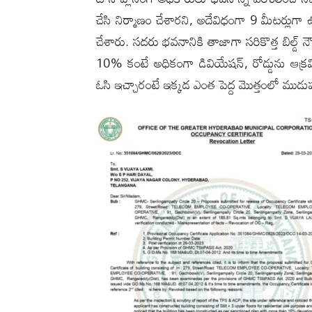
చేసి నిర్మాణం చేశారని, అదేవిధంగా 9 మీటర్లుగా ఉం
చేశారు. సదరు భవనానికి తాజాగా సరికొత్త బిల్డ్ 
10% కంటే అధికంగా డివియేషన్, రోడ్డును ఆక్రమిం
ఓసి ఇచ్చారంటే ఇక్కడ ఎంత పెద్ద మొత్తంలో ముడుప