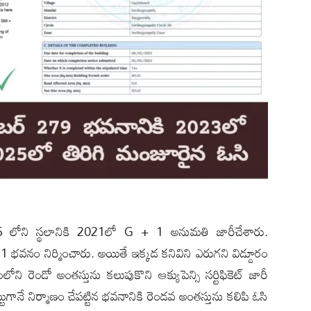
65 లోని స్థలానికి 2021లో G + 1 అనుమతి జారీచేశారు.
భవనం నిర్మించారు. అయితే ఇక్కడ కనివిని ఎరుగని విడ్డూరం
ని రెండో అంతస్తును కలుపుకొని ఆక్యుపెన్సి సర్టిఫికెట్ జారీ
గానే నిర్మాణం చేపట్టిన భవనానికి రెండవ అంతస్తును కలిపి ఓసి