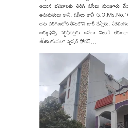
అయిన భవనాలకు తిరిగి ఓసీలు మంజూరు చేయడ
అనుమతులు కానీ, ఓసీలు కానీ G.O.Ms.No
లను పరిగణలోకి తీసుకొని జారీ చేస్తారు. శేరిలింగ
ఆక్యుఫెన్సీ సర్టిఫికెట్లకు అసలు విలువే ల
శేరీలింగంపల్లి” స్పెషల్ ఫోకస్…