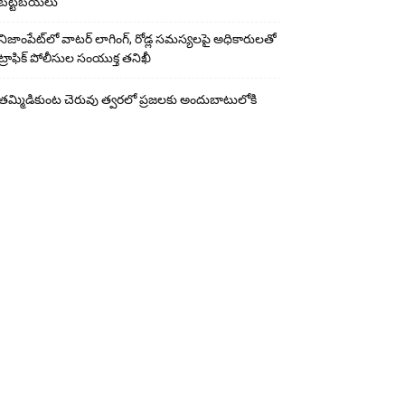
బట్టబయలు
నిజాంపేట్‌లో వాటర్ లాగింగ్, రోడ్ల సమస్యలపై అధికారులతో
ట్రాఫిక్ పోలీసుల సంయుక్త తనిఖీ
తమ్మిడికుంట చెరువు త్వరలో ప్రజలకు అందుబాటులోకి