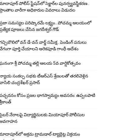
మాదాపూర్ పోలీస్‌ స్టేషన్‌లో సెక్టార్‌ల పునర్వ్యవస్థీకరణ..
ప్రాంతాల వారీగా అధికారుల వివరాలు విడుదల
ప్రజా సమస్యల పరిష్కారమే లక్ష్యం.. పోచమ్మ ఆలయంలో
ప్రత్యేక పూజలు చేసిన జగదీశ్వర్ గౌడ్
గచ్చిబౌలిలో వన్ డే-వన్ వార్డ్ సమీక్ష.. పెండింగ్ పనులు
వేగంగా పూర్తి చేయాలని ఆరెకపూడి గాంధీ ఆదేశం
ఘ‌నంగా శ్రీ పోచమ్మ త‌ల్లి ఆలయ 5వ వార్షికోత్సవం
న్యాయ సంక‌ల్ప స‌భ‌కు టీఆర్ఎస్ శ్రేణుల‌తో త‌ర‌లివెళ్లిన
వాసిలి చంద్ర‌శేఖ‌ర్ ప్ర‌సాద్
పచ్చదనం కోసం ప్రజల భాగస్వామ్యం అవసరం: ఉప్పలపాటి
శ్రీకాంత్
సైబర్ నేరాలపై విద్యార్థినులకు మియాపూర్ పోలీసుల
అవగాహన
మాదాపూర్‌లో అక్రమ ట్రామడాల్ ట్యాబ్లెట్ల విక్రయం