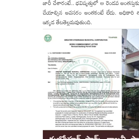
జారీ చేశారంటే.. భవిష్యత్తులో ఆ రెండవ అంతస్తుకు
చేయాల్సిన అవసరం అంతకంటే లేదు. అధికారి తలుచ
ఇక్కడ తేటతెల్లమవుతుంది.