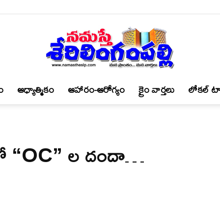
ం
ఆధ్యాత్మికం
ఆహారం-ఆరోగ్యం
క్రైం వార్త‌లు
లోకల్ టా
నమస్తే
ిల్ లో “OC” ల దందా…
శేరిలింగంపల్లి