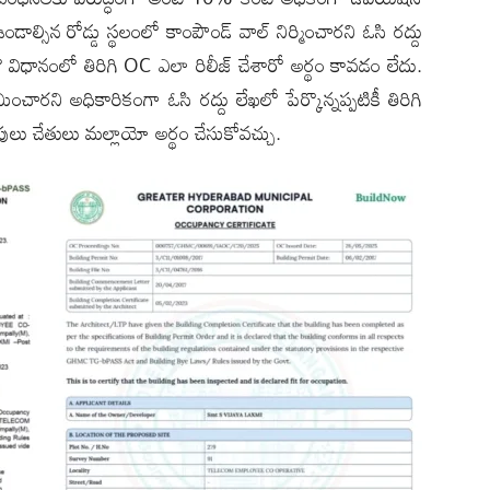
డాల్సిన రోడ్డు స్థలంలో కాంపౌండ్ వాల్ నిర్మించారని ఓసి రద్దు
నౌ విధానంలో తిరిగి OC ఎలా రిలీజ్ చేశారో అర్థం కావడం లేదు.
చారని అధికారికంగా ఓసి రద్దు లేఖలో పేర్కొన్నప్పటికీ తిరిగి
ులు చేతులు మల్లాయో అర్థం చేసుకోవచ్చు.