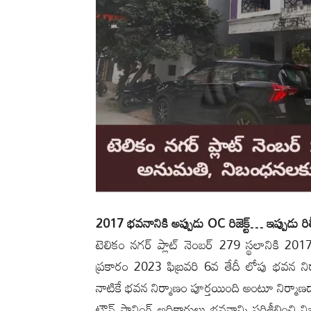
2017 భవనానికి అప్పుడు OC రిజెక్ట్… ఇప్పుడు ర
టెలికం నగర్ ప్లాట్ నెంబర్ 279 స్థలానికి 201
ప్రకారం 2023 ఫిబ్రవరి 6వ తేదీ లోపు భవన న
నాటికే భవన నిర్మాణం పూర్తయింది అంటూ నిర్మాణదారు
టౌన్ ప్లానింగ్ అధికారులు భవనాన్ని పరిశీలించ