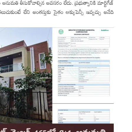
 అనుమతి తీసుకోవాల్సిన అవసరం లేదు. ప్రభుత్వానికి మార్టిగేజ్
ుకుంటే లేని అంతస్తుకు సైతం ఆక్యుపెన్సీ ఇవ్వచ్చు అనేది