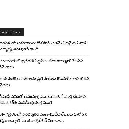
Recent Posts
జయశంకర్ ఆశయాలను కొనసాగించడమే నిజమైన నివాళి:
ఎమ్మెల్యే ఆరెక‌పూడి గాంధీ
చందానగర్‌లో భద్రతకు పెద్దపీట.. కీలక కూడళ్లలో 26 సీసీ
కెమెరాలు..
జయశంకర్ ఆశయాలను ప్రతి పౌరుడు కొనసాగించాలి: బీజేపీ
నేతలు
సీఎంసీ పరిధిలో అసంపూర్తి పనులు వెంటనే పూర్తి చేయాలి..
కమిషనర్‌కు ఎంసీపీఐ(యూ) వినతి
SIR ప్రక్రియలో పారదర్శకత పెంచాలి.. బీఎల్ఓలకు మరోసారి
శిక్షణ ఇవ్వాలి: మాజీ కార్పొరేటర్ రంగారావు