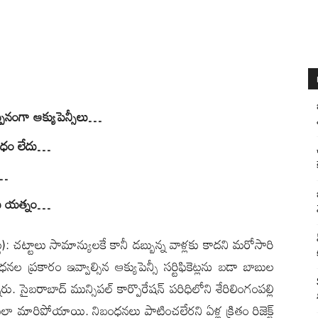
నంగా ఆక్యుపెన్సీలు…
ంధం లేదు…
ి…
ందుకు యత్నం…
్ట): చట్టాలు సామాన్యులకే కానీ డబ్బున్న వాళ్లకు కాదని మరోసారి
నల ప్రకారం ఇవ్వాల్సిన ఆక్యుపెన్సీ సర్టిఫికెట్లను బడా బాబుల
నారు. సైబరాబాద్ మున్సిపల్ కార్పొరేషన్ పరిధిలోని శేరిలింగంపల్లి
రుకులా మారిపోయాయి. నిబంధనలు పాటించలేరని ఏళ్ల క్రితం రిజెక్ట్