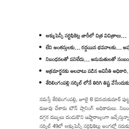
ఆక్యుపెన్సీ సర్టిఫికెట్ల జారీలో చిత్ర విచిత్రాలు…
లేని అంతస్తులకు… రద్దయిన భవనాలకు… అప్ప
నిబంధనలతో పనిలేదు… అనుమతులతో సంబ
అక్రమార్జనకు అలవాటు పడిన అవినీతి అధికార
శేరిలింగంపల్లి సర్కిల్ లోనే తిరిగి తిష్ట వేసే
న‌మ‌స్తే శేరిలింగంప‌ల్లి, జూలై 8 (వినయకుమార్ పుట
రుజువు చేశారు టౌన్ ప్లానింగ్ అధికారులు. నిబంధ
దగ్గర డబ్బులు దండుకొని ఇష్టారాజ్యంగా ఇచ్చేస్తున్
సర్కిల్ 49లో ఆక్యుపెన్సీ సర్టిఫికెట్లు అంగట్లో స