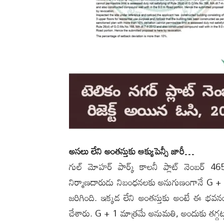
అసలు లేని అంతస్తుకు ఆక్యుపెన్సీ జారీ…
గుల్ మోహర్ పార్క్ కాలనీ ప్లాట్ నెంబర్ 4
నిర్మాణదారుడు నిబంధనలకు అనుగుణంగానే G + 1 
జరిగింది. ఇక్కడ లేని అంతస్తుకు అంటే ఈ భవనంలో
చేశారు. G + 1 మాత్రమే అనుమతి, అందుకు తగ్గట్టు