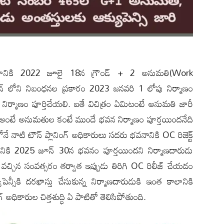
స్థలానికి 2022 జూలై 18న గ్రౌండ్ + 2 అనుమతి(Work
 లోని నిబంధనల ప్రకారం 2023 జనవరి 1 లోపు నిర్మాణం
ిర్మాణం పూర్తిచేయలి. ఐతే విచిత్రం ఏమిటంటే అనుమతి జారీ
యింది. అంటే అనుమతుల కంటే ముందే భవన నిర్మాణం పూర్తయిందనేది
లోనే నాటి టౌన్ ప్లానింగ్ అధికారులు సదరు భవనానికి OC రిజెక్ట్
వనానికి 2025 జూన్ 30న భవనం పూర్తయిందని నిర్మాణదారుడు
 వచ్చిన సంవత్సరం తర్వాత ఇప్పుడు తిరిగి OC రిలీజ్ చేయడం
్సీకి దరఖాస్తు చేసుకున్న నిర్మాణదారుడుకి ఇంత కాలానికి
 అధికారుల చిత్తశుద్ధి ఏ పాటితో తెలిసిపోతుంది.