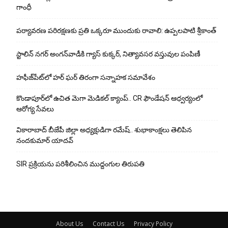
గాంధీ
పర్యావరణ పరిరక్షణకు ప్రతి ఒక్కరూ ముందుకు రావాలి: ఉప్పలపాటి శ్రీకాంత్
స్టాలిన్ నగర్ అంగన్‌వాడీకి గ్యాస్ కుక్కర్, నిత్యావసర వస్తువుల పంపిణీ
హఫీజ్‌పేట్‌లో హర్ ఘర్ తిరంగా సన్నాహక సమావేశం
కొండాపూర్‌లో ఉచిత మెగా మెడికల్ క్యాంప్.. CR ఫౌండేషన్ ఆధ్వర్యంలో
ఆరోగ్య సేవలు
వికారాబాద్ బీజేపీ జిల్లా అధ్యక్షుడిగా రమేష్‌.. శుభాకాంక్షలు తెలిపిన
నందకుమార్ యాదవ్
SIR ప్రక్రియను పరిశీలించిన ముద్దంగుల తిరుపతి
About Us
Contact Us
Privacy Policy