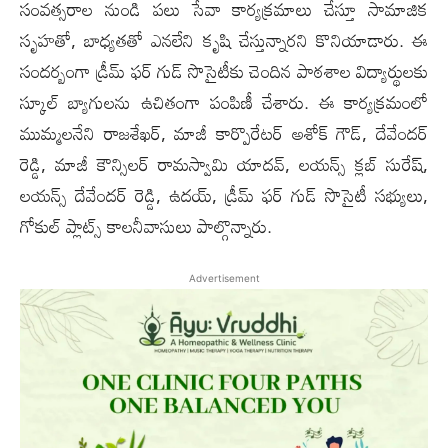
సంవత్సరాల నుండి పలు సేవా కార్యక్రమాలు చేస్తూ సామాజిక
సృహతో, బాధ్యతతో ఎనలేని కృషి చేస్తున్నారని కొనియాడారు. ఈ
సందర్బంగా డ్రీమ్ ఫర్ గుడ్ సొసైటీకు చెందిన పాఠశాల విద్యార్థులకు
స్కూల్ బ్యాగులను ఉచితంగా పంపిణీ చేశారు. ఈ కార్యక్రమంలో
ముమ్మలనేని రాజశేఖర్, మాజీ కార్పొరేటర్ అశోక్ గౌడ్, దేవేందర్
రెడ్డి, మాజీ కౌన్సిలర్ రామస్వామి యాదవ్, లయన్స్ క్లబ్ సురేష్,
లయన్స్ దేవేందర్ రెడ్డి, ఉదయ్, డ్రీమ్ ఫర్ గుడ్ సొసైటీ సభ్యులు,
గోకుల్ ప్లాట్స్ కాలనీవాసులు పాల్గొన్నారు.
Advertisement