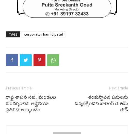
TAGS
corporator hamid patel
Previous article
Next article
రాష్ట్ర శాస‌న స‌భ‌, మండ‌లిని
శంకుస్థాప‌న ప‌నుల‌ను
సంద‌ర్శించిన ఆస్ట్రేలియా
ప‌ర్యవేక్షించిన బాలింగ్ గౌత‌మ్
ప్ర‌తినిధుల బృందం
గౌడ్