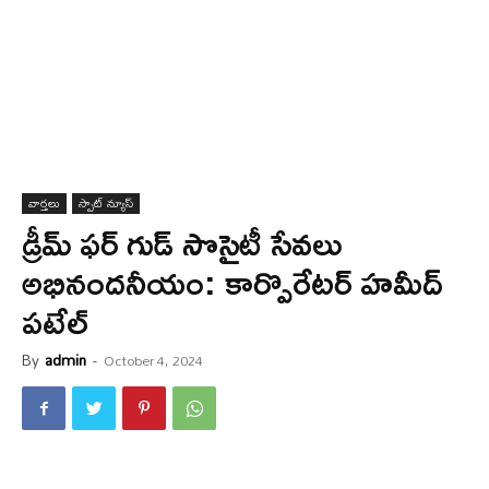
వార్త‌లు
స్పాట్ న్యూస్
డ్రీమ్ ఫర్ గుడ్ సొసైటీ సేవ‌లు
అభినంద‌నీయం: కార్పొరేటర్ హమీద్
పటేల్
By
admin
-
October 4, 2024