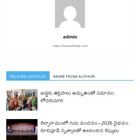
admin
https://namastheslp.com
RELATED ARTICLES
MORE FROM AUTHOR
బిడ్డ‌కు త‌ల్లిపాలు అమృతంతో స‌మానం:
లోవ‌కుమారి
శిల్పారామంలో గురు వందనం–2026 వైభవం..
కూచిపూడి నృత్యాలతో అలరించిన శిష్యులు