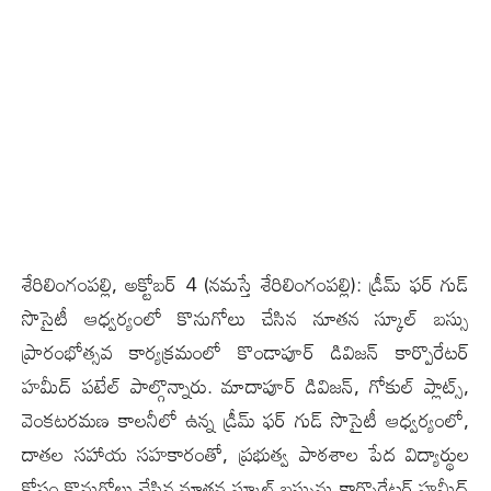
శేరిలింగంప‌ల్లి, అక్టోబ‌ర్ 4 (న‌మ‌స్తే శేరిలింగంప‌ల్లి): డ్రీమ్ ఫర్ గుడ్
సొసైటీ ఆధ్వర్యంలో కొనుగోలు చేసిన నూతన స్కూల్ బస్సు
ప్రారంభోత్సవ కార్యక్రమంలో కొండాపూర్ డివిజన్ కార్పొరేటర్
హమీద్ పటేల్ పాల్గొన్నారు. మాదాపూర్ డివిజన్, గోకుల్ ప్లాట్స్,
వెంకటరమణ కాలనీలో ఉన్న‌ డ్రీమ్ ఫర్ గుడ్ సొసైటీ ఆధ్వర్యంలో,
దాతల‌ సహాయ సహకారంతో, ప్రభుత్వ‌ పాఠశాల పేద విద్యార్థుల
కోసం కొనుగోలు చేసిన నూతన స్కూల్ బస్సును కార్పొరేటర్ హమీద్