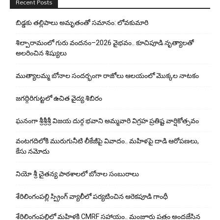
Recent Posts
బిడ్డ‌కు త‌ల్లిపాలు అమృతంతో స‌మానం: లోవ‌కుమారి
శిల్పారామంలో గురు వందనం–2026 వైభవం.. కూచిపూడి నృత్యాలతో
అలరించిన శిష్యులు
ముత్యాలమ్మ బోనాల సందర్భంగా రాజోలు ఆలయంలో మొక్కల నాటకం
జగద్గిరిగుట్టలో ఉచిత వైద్య శిబిరం
ఘనంగా శ్రీశ్రీశ్రీ విజయ దుర్గ భవాని అమ్మవారి విగ్రహ ప్రతిష్ట వార్షికోత్సవం
వంటగదిలోకి మురుగునీటి లీకేజీపై వివాదం.. మహిళపై దాడి ఆరోపణలు,
కేసు నమోదు
నియో శ్రీ చైతన్య పాఠశాలలో బోనాల సంబురాలు
శేరిలింగంపల్లి స్ప్రింగ్ వ్యాలీలో పర్యటించిన ఆరెకపూడి గాంధీ
శేరిలింగంపల్లిలో మ‌హిళ‌కి CMRF స‌హాయం.. మంజూరు పత్రం అందజేసిన