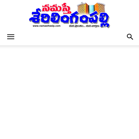
నమస్తే
శేరిలింగంపల్లి