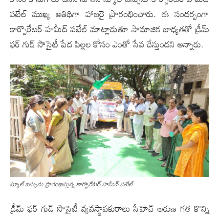
పటేల్ ముఖ్య అతిథిగా హాజ‌రై ప్రారంభించారు. ఈ సందర్బంగా
కార్పొరేటర్ హమీద్ పటేల్ మాట్లాడుతూ సామాజిక బాధ్యతతో డ్రీమ్
ఫర్ గుడ్ సొసైటీ పేద పిల్లల‌ కోసం ఎంతో సేవ చేస్తుందని అన్నారు.
స్కూల్ బ‌స్సును ప్రారంభిస్తున్న కార్పొరేటర్ హమీద్ పటేల్
డ్రీమ్ ఫర్ గుడ్ సొసైటీ వ్యవస్థాపకురాలు సీహెచ్ అరుణ గత కొన్ని