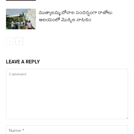
ముత్యాలమ్మ బోనాల సందర్భంగా రాజోలు
ఆలయంలో మొక్కల నాటకం
LEAVE A REPLY