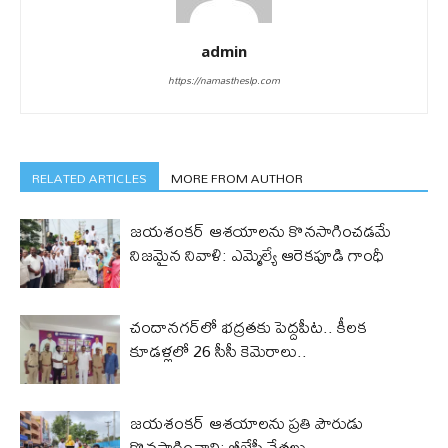
admin
https://namastheslp.com
RELATED ARTICLES
MORE FROM AUTHOR
జయశంకర్ ఆశయాలను కొనసాగించడమే
నిజమైన నివాళి: ఎమ్మెల్యే ఆరెక‌పూడి గాంధీ
చందానగర్‌లో భద్రతకు పెద్దపీట.. కీలక
కూడళ్లలో 26 సీసీ కెమెరాలు..
జయశంకర్ ఆశయాలను ప్రతి పౌరుడు
కొనసాగించాలి: బీజేపీ నేతలు