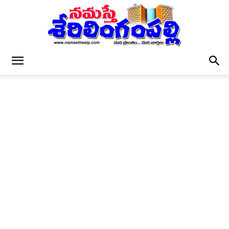
నమస్తే
శేరిలింగంపల్లి