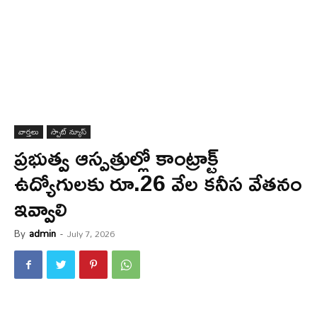
వార్త‌లు
స్పాట్ న్యూస్
ప్రభుత్వ ఆస్పత్రుల్లో కాంట్రాక్ట్
ఉద్యోగులకు రూ.26 వేల కనీస వేతనం
ఇవ్వాలి
By
admin
-
July 7, 2026