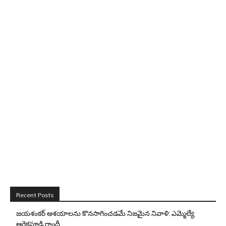
Recent Posts
జయశంకర్ ఆశయాలను కొనసాగించడమే నిజమైన నివాళి: ఎమ్మెల్యే
ఆరెక‌పూడి గాంధీ