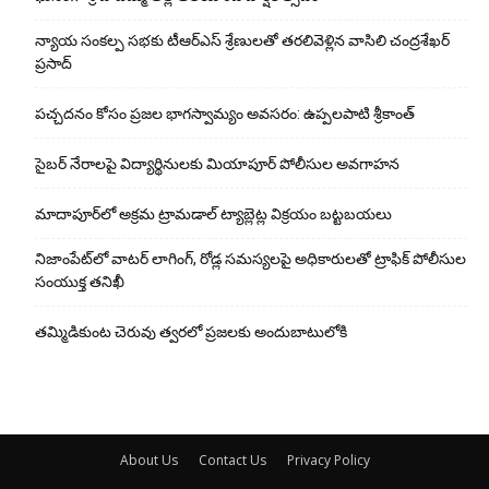
న్యాయ సంక‌ల్ప స‌భ‌కు టీఆర్ఎస్ శ్రేణుల‌తో త‌ర‌లివెళ్లిన వాసిలి చంద్ర‌శేఖ‌ర్
ప్ర‌సాద్
పచ్చదనం కోసం ప్రజల భాగస్వామ్యం అవసరం: ఉప్పలపాటి శ్రీకాంత్
సైబర్ నేరాలపై విద్యార్థినులకు మియాపూర్ పోలీసుల అవగాహన
మాదాపూర్‌లో అక్రమ ట్రామడాల్ ట్యాబ్లెట్ల విక్రయం బట్టబయలు
నిజాంపేట్‌లో వాటర్ లాగింగ్, రోడ్ల సమస్యలపై అధికారులతో ట్రాఫిక్ పోలీసుల
సంయుక్త తనిఖీ
తమ్మిడికుంట చెరువు త్వరలో ప్రజలకు అందుబాటులోకి
About Us
Contact Us
Privacy Policy