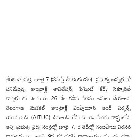
శేరిలింగంప‌ల్లి, జూలై 7 (న‌మ‌స్తే శేరిలింగంప‌ల్లి): ప్రభుత్వ ఆస్పత్రుల్లో
పనిచేస్తున్న కాంట్రాక్ట్ శానిటేషన్, పేషెంట్ కేర్, సెక్యూరిటీ
కార్మికులకు నెలకు రూ.26 వేల కనీస వేతనం అమలు చేయాలని
తెలంగాణ మెడికల్ కాంట్రాక్ట్ ఎంప్లాయీస్ అండ్ వర్కర్స్
యూనియన్ (AITUC) డిమాండ్ చేసింది. ఈ మేరకు రాష్ట్రంలోని
అన్ని ప్రభుత్వ వైద్య సంస్థల్లో జూలై 7, 8 తేదీల్లో గంటపాటు నిరసన
కార్యక్రమాలు, జూలై 9న కమిషనర్ కార్యాలయం ముందు ధర్నా