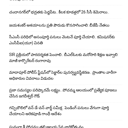
చందానగర్‌లో భద్రతకు పెద్దపీట.. కీలక కూడళ్లలో 26 సీసీ కెమెరాలు..
జయశంకర్ ఆశయాలను ప్రతి పౌరుడు కొనసాగించాలి: బీజేపీ నేతలు
సీఎంసీ పరిధిలో అసంపూర్తి పనులు వెంటనే పూర్తి చేయాలి.. కమిషనర్‌కు
ఎంసీపీఐ(యూ) వినతి
SIR ప్రక్రియలో పారదర్శకత పెంచాలి.. బీఎల్ఓలకు మరోసారి శిక్షణ ఇవ్వాలి:
మాజీ కార్పొరేటర్ రంగారావు
మాదాపూర్ పోలీస్‌ స్టేషన్‌లో సెక్టార్‌ల పునర్వ్యవస్థీకరణ.. ప్రాంతాల వారీగా
అధికారుల వివరాలు విడుదల
ప్రజా సమస్యల పరిష్కారమే లక్ష్యం.. పోచమ్మ ఆలయంలో ప్రత్యేక పూజలు
చేసిన జగదీశ్వర్ గౌడ్
గచ్చిబౌలిలో వన్ డే-వన్ వార్డ్ సమీక్ష.. పెండింగ్ పనులు వేగంగా పూర్తి
చేయాలని ఆరెకపూడి గాంధీ ఆదేశం
ఘ‌నంగా శ్రీ పోచమ్మ త‌ల్లి ఆలయ 5వ వార్షికోత్సవం