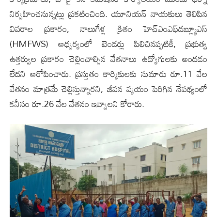
నిర్వహించనున్నట్లు ప్రకటించింది. యూనియన్ నాయకులు తెలిపిన
వివరాల ప్రకారం, నాలుగేళ్ల క్రితం హెచ్‌ఎంఎఫ్‌డబ్ల్యూఎస్‌
(HMFWS) ఆధ్వర్యంలో టెండర్లు పిలిచినప్పటికీ, ప్రభుత్వ
ఉత్తర్వుల ప్రకారం చెల్లించాల్సిన వేతనాలు ఉద్యోగులకు అందడం
లేదని ఆరోపించారు. ప్రస్తుతం కార్మికులకు సుమారు రూ.11 వేల
వేతనం మాత్రమే చెల్లిస్తున్నారని, జీవన వ్యయం పెరిగిన నేపథ్యంలో
కనీసం రూ.26 వేల వేతనం ఇవ్వాలని కోరారు.