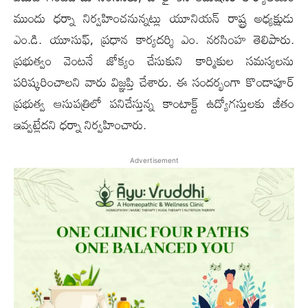
ముందు ధర్నా నిర్వహించనున్నట్లు యూనియన్ రాష్ట్ర అధ్యక్షుడు
ఎం.డి. యూసుఫ్‌, ప్రధాన కార్యదర్శి ఎం. నరసింహ తెలిపారు.
ప్రభుత్వం వెంటనే జోక్యం చేసుకుని కార్మికుల సమస్యలను
పరిష్కరించాలని వారు విజ్ఞప్తి చేశారు. ఈ సంద‌ర్భంగా కొండాపూర్
ప్రభుత్వ ఆసుపత్రిలో పనిచేస్తున్న‌ కాంటాక్ట్ ఉద్యోగస్తులకు జీతం
ఇవ్వట్లేదని ధర్నా నిర్వ‌హించారు.
Advertisement