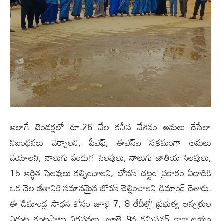
అలాగే టెండర్లలో రూ.26 వేల కనీస వేతనం అమలు చేసేలా
నిబంధనలు చేర్చాలని, పీఎఫ్‌, ఈఎస్ఐ సక్రమంగా అమలు
చేయాలని, నాలుగు పండుగ సెలవులు, నాలుగు జాతీయ సెలవులు,
15 ఆర్జిత సెలవులు కల్పించాలని, బోనస్ చట్టం ప్రకారం ఏడాదికి
ఒక నెల జీతానికి సమానమైన బోనస్ చెల్లించాలని డిమాండ్ చేశారు.
ఈ డిమాండ్ల సాధన కోసం జూలై 7, 8 తేదీల్లో ప్రభుత్వ ఆస్పత్రుల
ఎదుట గంటపాటు నిరసనలు, జూలై 9న కమిషనర్ కార్యాలయం