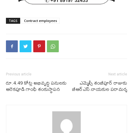
TAGS
Contract employees
Previous article
Next article
రూ.4.49 కోట్ల అభివృద్ధి పనులకు
ఎమ్మెల్సీ శంబీపూర్ రాజుకు
ఆరెకపూడి గాంధీ శంకుస్థాపన
బీఆర్ఎస్ నాయ‌కుల ప‌రామ‌ర్శ