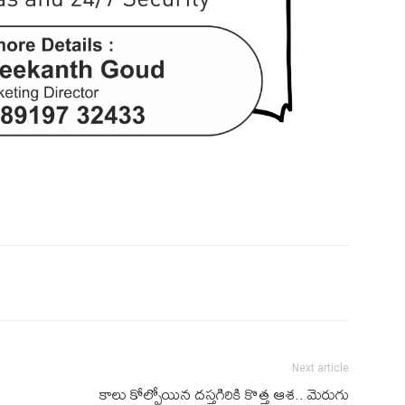
Next article
కాలు కోల్పోయిన దస్తగిరికి కొత్త ఆశ.. మెరుగు