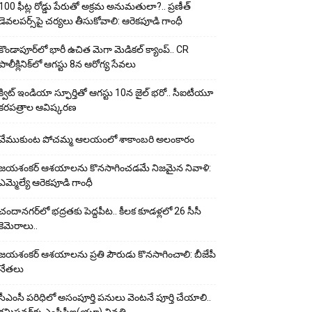
100 ఫీట్ల రోడ్డు పేరుతో అక్రమ అనుమతులా?.. ప్రణీత్
డెవలపర్స్‌పై చర్యలు తీసుకోవాలి: ఆరెకపూడి గాంధీ
కొండాపూర్‌లో భారీ ఉచిత మెగా మెడికల్ క్యాంప్.. CR
పాలీక్లినిక్‌లో ఆగస్టు 8న ఆరోగ్య సేవలు
క్విట్ ఇండియా స్ఫూర్తితో ఆగస్టు 10న జైల్ భరో.. సీఐటీయూ
కరపత్రాల ఆవిష్కరణ
వేముకుంట పోచమ్మ ఆలయంలో శాకాంబరి అలంకారం
జయశంకర్ ఆశయాలను కొనసాగించడమే నిజమైన నివాళి:
ఎమ్మెల్యే ఆరెక‌పూడి గాంధీ
చందానగర్‌లో భద్రతకు పెద్దపీట.. కీలక కూడళ్లలో 26 సీసీ
కెమెరాలు..
జయశంకర్ ఆశయాలను ప్రతి పౌరుడు కొనసాగించాలి: బీజేపీ
నేతలు
సీఎంసీ పరిధిలో అసంపూర్తి పనులు వెంటనే పూర్తి చేయాలి..