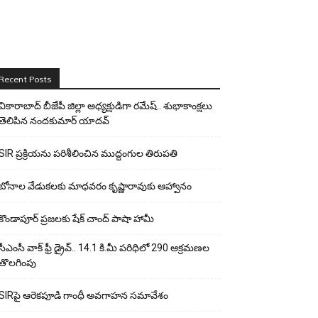
Recent Posts
వికారాబాద్ బీజేపీ జిల్లా అధ్యక్షుడిగా రమేష్‌.. శుభాకాంక్షలు
తెలిపిన నందకుమార్ యాదవ్
SIR ప్రక్రియను పరిశీలించిన ముద్దంగుల తిరుపతి
బోనాల వేడుకలకు మాధవరం కృష్ణారావుకు ఆహ్వానం
కొండాపూర్ ప్రజలకు షేక్ చాంద్ పాషా హామీ
సీఎంసీ వాక్ ఫ్రీ డ్రైవ్.. 14.1 కి.మీ పరిధిలో 290 ఆక్రమణల
తొలగింపు
SIRపై ఆరెకపూడి గాంధీ అవగాహన సమావేశం