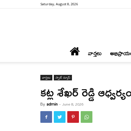
Saturday, August 8, 2026
వార్త‌లు
అభిప్రాయ
వార్త‌లు
స్పాట్ న్యూస్
కట్ల శేఖర్ రెడ్డి ఆధ్వర్య
By
admin
-
June 8, 2026