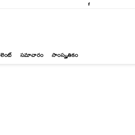
లెంట్
స‌మాచారం
సాంస్కృతికం