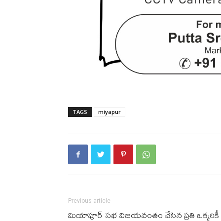
TAGS
miyapur
Previous article
మియాపూర్ సభ విజయవంతం చేసిన ప్రతి ఒక్కరికీ