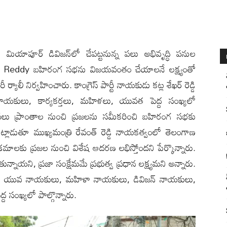
ల్లి): మియాపూర్ డివిజన్‌లో చేపట్టనున్న పలు అభివృద్ధి పనుల
anth Reddy బహిరంగ సభను విజయవంతం చేయాలనే లక్ష్యంతో
ర్యాలీ నిర్వహించారు. కాంగ్రెస్ పార్టీ నాయకుడు కట్ల శేఖర్ రెడ్డి
ీ నాయకులు, కార్యకర్తలు, మహిళలు, యువత పెద్ద సంఖ్యలో
ోని పలు ప్రాంతాల నుంచి ప్రజలను సమీకరించి బహిరంగ సభకు
ాట్లాడుతూ ముఖ్యమంత్రి రేవంత్ రెడ్డి నాయకత్వంలో తెలంగాణ
్యక్రమాలకు ప్రజల నుంచి విశేష ఆదరణ లభిస్తోందని పేర్కొన్నారు.
ుతున్నాయని, ప్రజా సంక్షేమమే ప్రభుత్వ ప్రధాన లక్ష్యమని అన్నారు.
యకులు, యువ నాయకులు, మహిళా నాయకులు, డివిజన్ నాయకులు,
ద సంఖ్యలో పాల్గొన్నారు.