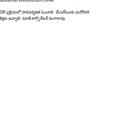
కమిషనర్‌కు ఎంసీపీఐ(యూ) వినతి
SIR ప్రక్రియలో పారదర్శకత పెంచాలి.. బీఎల్ఓలకు మరోసారి
శిక్షణ ఇవ్వాలి: మాజీ కార్పొరేటర్ రంగారావు