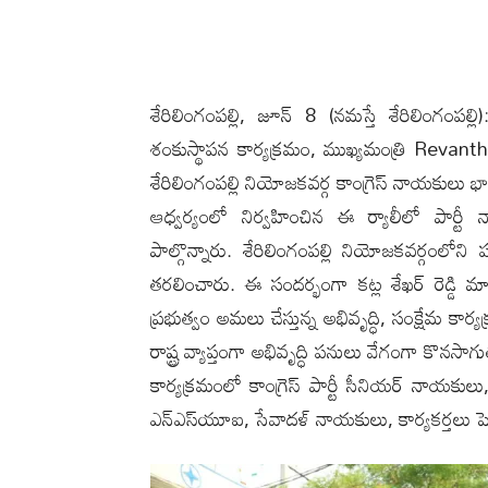
శేరిలింగంప‌ల్లి, జూన్ 8 (న‌మ‌స్తే శేరిలింగంప‌
శంకుస్థాపన కార్యక్రమం, ముఖ్యమంత్రి Rev
శేరిలింగంపల్లి నియోజకవర్గ కాంగ్రెస్ నాయకులు భారీ 
ఆధ్వర్యంలో నిర్వహించిన ఈ ర్యాలీలో పార్ట
పాల్గొన్నారు. శేరిలింగంపల్లి నియోజకవర్గంల
తరలించారు. ఈ సందర్భంగా కట్ల శేఖర్ రెడ్డి మ
ప్రభుత్వం అమలు చేస్తున్న అభివృద్ధి, సంక్షేమ కార
రాష్ట్ర వ్యాప్తంగా అభివృద్ధి పనులు వేగంగా కొనసాగ
కార్యక్రమంలో కాంగ్రెస్ పార్టీ సీనియర్ నా
ఎన్‌ఎస్‌యూఐ, సేవాదళ్ నాయకులు, కార్యకర్తలు పెద్