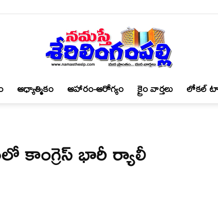
ం
ఆధ్యాత్మికం
ఆహారం-ఆరోగ్యం
క్రైం వార్త‌లు
లోకల్ టా
నమస్తే
ంలో కాంగ్రెస్ భారీ ర్యాలీ
శేరిలింగంపల్లి