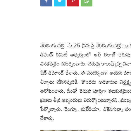
శేరిలింగంపల్లి, మే 25 (న‌మ‌స్తే శేరిలింగంపల్లి): 
డివిజన్ కమిటీ ఆధ్వర్యంలో అలీ తలాబ్ చెరువు
వినతిపత్రం సమర్పించారు. చెరువు కాలుష్యాన్ని నివా
షేక్ డిమాండ్ చేశారు. ఈ సందర్భంగా ఆయన మాట్లాడ
ఏర్పాటు చేసినప్పటికీ, కొందరు అధికారుల నిర్ల
ఆరోపించారు. దీంతో చెరువు పూర్తిగా కలుషితమైంద
ప్రజలు తీవ్ర ఇబ్బందులు ఎదుర్కొంటున్నారని, ముఖ
పేర్కొన్నారు. డెంగ్యూ, మలేరియా, చికెన్‌గున్యా 
చేశారు.