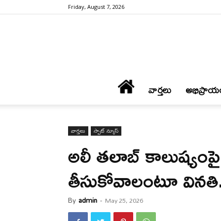
Friday, August 7, 2026
వార్త‌లు
అభిప్రాయ
వార్త‌లు
స్పాట్ న్యూస్
అలీ తలాబ్ కాలుష్యంప
తీసుకోవాలంటూ వినతి
By
admin
-
May 25, 2026