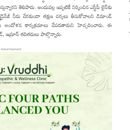
న్నారని తెలిపారు. అందువల్ల ఇప్పటికే నిర్మించిన ఎస్టీపీ లైన్‌కు
్రైనేజీ నీరు చేరకుండా తక్షణ చర్యలు తీసుకోవాలని డిమాండ్
ో కలిసి ఆందోళన కార్యక్రమాలు చేపడతామని హెచ్చరించారు. ఈ
ౌడ్, ఇమ్రాన్ తదితరులు పాల్గొన్నారు.
Advertisement