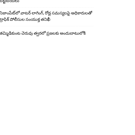
బట్టబయలు
నిజాంపేట్‌లో వాటర్ లాగింగ్, రోడ్ల సమస్యలపై అధికారులతో
ట్రాఫిక్ పోలీసుల సంయుక్త తనిఖీ
తమ్మిడికుంట చెరువు త్వరలో ప్రజలకు అందుబాటులోకి