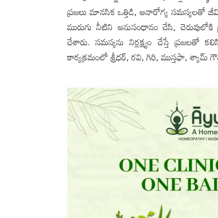
ప్రజలు మానసిక ఒత్తిడి, అనారోగ్య సమస్యలతో జీవిస్తు
మురుగు నీటిని అనుసంధానం చేసి, చెరువులోకి డ
చేశారు. సమస్యను నిర్లక్ష్యం చేస్తే ప్రజలత
కార్యక్రమంలో శ్రీధర్, రవి, గిరి, ముస్తఫా, శ్యామ్ గ