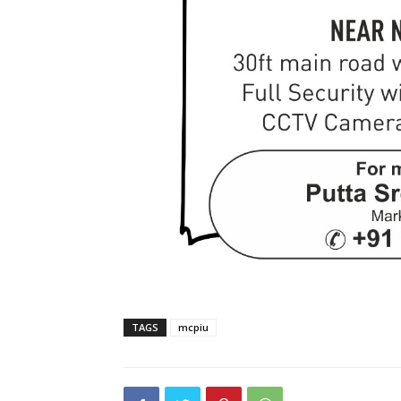
TAGS
mcpiu