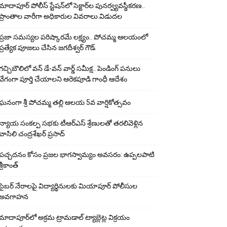
మాదాపూర్ పోలీస్‌ స్టేషన్‌లో సెక్టార్‌ల పునర్వ్యవస్థీకరణ..
ప్రాంతాల వారీగా అధికారుల వివరాలు విడుదల
ప్రజా సమస్యల పరిష్కారమే లక్ష్యం.. పోచమ్మ ఆలయంలో
ప్రత్యేక పూజలు చేసిన జగదీశ్వర్ గౌడ్
గచ్చిబౌలిలో వన్ డే-వన్ వార్డ్ సమీక్ష.. పెండింగ్ పనులు
వేగంగా పూర్తి చేయాలని ఆరెకపూడి గాంధీ ఆదేశం
ఘ‌నంగా శ్రీ పోచమ్మ త‌ల్లి ఆలయ 5వ వార్షికోత్సవం
న్యాయ సంక‌ల్ప స‌భ‌కు టీఆర్ఎస్ శ్రేణుల‌తో త‌ర‌లివెళ్లిన
వాసిలి చంద్ర‌శేఖ‌ర్ ప్ర‌సాద్
పచ్చదనం కోసం ప్రజల భాగస్వామ్యం అవసరం: ఉప్పలపాటి
శ్రీకాంత్
సైబర్ నేరాలపై విద్యార్థినులకు మియాపూర్ పోలీసుల
అవగాహన
మాదాపూర్‌లో అక్రమ ట్రామడాల్ ట్యాబ్లెట్ల విక్రయం