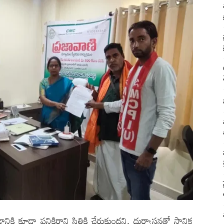
నికి కూడా పనికిరాని స్థితికి చేరుకుందని, దుర్వాసనతో స్థానిక