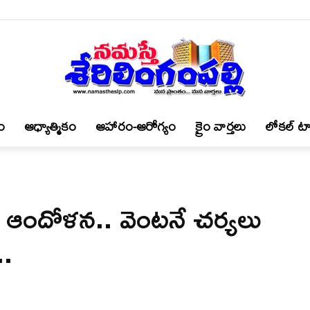
ం
ఆధ్యాత్మికం
ఆహారం-ఆరోగ్యం
క్రైం వార్త‌లు
లోకల్ టా
నమస్తే
ై ఆందోళన.. వెంటనే చర్యలు
శేరిలింగంపల్లి
..