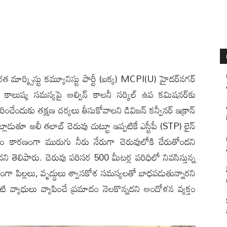
భారత మార్క్సిస్టు కమ్యూనిస్టు పార్టీ (ఐక్య) MCPI(U) హైదర్‌నగర్
 కాలుష్య సమస్యపై ఆల్విన్ కాలనీ సర్కిల్ ఉప కమిషనర్‌కు
రించేందుకు తక్షణ చర్యలు తీసుకోవాలని డివిజన్ కన్వీనర్ ఇక్రాన్
ుతూ అలీ తలాబ్ చెరువు చుట్టూ ఇప్పటికే ఎస్టీపీ (STP) లైన్
క్ష్యం కారణంగా మురుగు నీరు నేరుగా చెరువులోకి చేరుతోందని
ని తెలిపారు. చెరువు పరిసర 500 మీటర్ల పరిధిలో నివసిస్తున్న
్యంగా పిల్లలు, వృద్ధులు శ్వాసకోశ సమస్యలతో బాధపడుతున్నారని
వంటి వ్యాధులు వ్యాపించే ప్రమాదం నెలకొన్నదని ఆందోళన వ్యక్తం