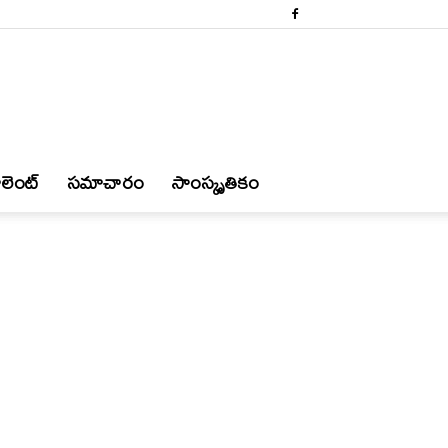
లెంట్
స‌మాచారం
సాంస్కృతికం