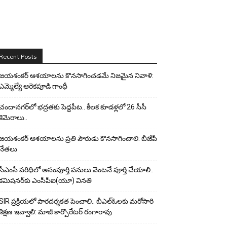
Recent Posts
జయశంకర్ ఆశయాలను కొనసాగించడమే నిజమైన నివాళి:
ఎమ్మెల్యే ఆరెక‌పూడి గాంధీ
చందానగర్‌లో భద్రతకు పెద్దపీట.. కీలక కూడళ్లలో 26 సీసీ
కెమెరాలు..
జయశంకర్ ఆశయాలను ప్రతి పౌరుడు కొనసాగించాలి: బీజేపీ
నేతలు
సీఎంసీ పరిధిలో అసంపూర్తి పనులు వెంటనే పూర్తి చేయాలి..
కమిషనర్‌కు ఎంసీపీఐ(యూ) వినతి
SIR ప్రక్రియలో పారదర్శకత పెంచాలి.. బీఎల్ఓలకు మరోసారి
శిక్షణ ఇవ్వాలి: మాజీ కార్పొరేటర్ రంగారావు