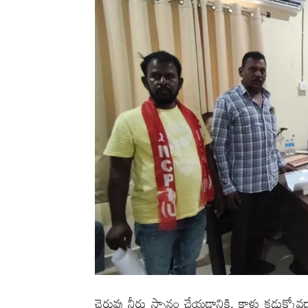
చెరువు నీరు స్నానం చేయడానికి, కాళ్లు కడుక్కోవడా