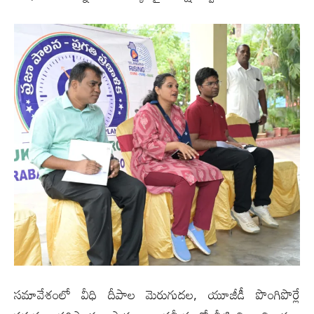
సమావేశంలో వీధి దీపాల మెరుగుదల, యూజీడీ పొంగిపొర్లే