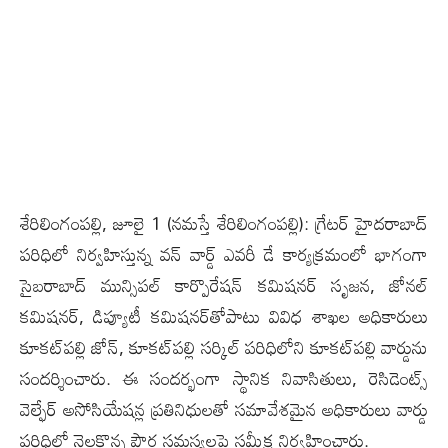
శేరిలింగంప‌ల్లి, జూలై 1 (న‌మ‌స్తే శేరిలింగంప‌ల్లి): గ్రేటర్ హైదరాబాద్
పరిధిలో నిర్వహిస్తున్న వన్ వార్డ్ ఎవరీ డే కార్యక్రమంలో భాగంగా
సైబరాబాద్ మున్సిపల్ కార్పొరేషన్ కమిషనర్ సృజ‌న‌, జోనల్
కమిషనర్, డిప్యూటీ కమిషనర్‌తోపాటు వివిధ శాఖల అధికారులు
కూకట్‌పల్లి జోన్, కూకట్‌పల్లి సర్కిల్ పరిధిలోని కూకట్‌పల్లి వార్డును
సందర్శించారు. ఈ సందర్భంగా స్థానిక నివాసితులు, రెసిడెంట్స్
వెల్ఫేర్ అసోసియేషన్ల ప్రతినిధులతో సమావేశమైన అధికారులు వార్డు
పరిధిలో నెలకొన్న పౌర సమస్యలపై సమీక్ష నిర్వహించారు.