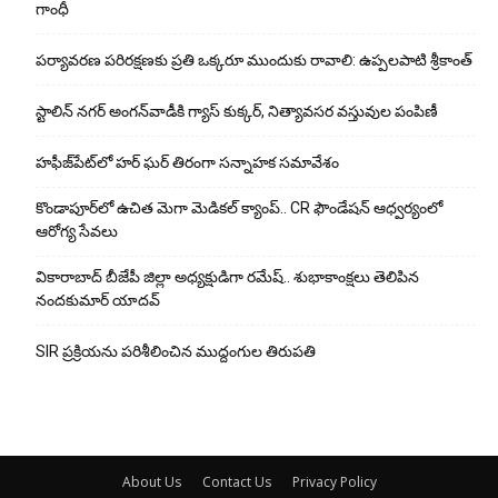
గాంధీ
పర్యావరణ పరిరక్షణకు ప్రతి ఒక్కరూ ముందుకు రావాలి: ఉప్పలపాటి శ్రీకాంత్
స్టాలిన్ నగర్ అంగన్‌వాడీకి గ్యాస్ కుక్కర్, నిత్యావసర వస్తువుల పంపిణీ
హఫీజ్‌పేట్‌లో హర్ ఘర్ తిరంగా సన్నాహక సమావేశం
కొండాపూర్‌లో ఉచిత మెగా మెడికల్ క్యాంప్.. CR ఫౌండేషన్ ఆధ్వర్యంలో
ఆరోగ్య సేవలు
వికారాబాద్ బీజేపీ జిల్లా అధ్యక్షుడిగా రమేష్‌.. శుభాకాంక్షలు తెలిపిన
నందకుమార్ యాదవ్
SIR ప్రక్రియను పరిశీలించిన ముద్దంగుల తిరుపతి
About Us
Contact Us
Privacy Policy