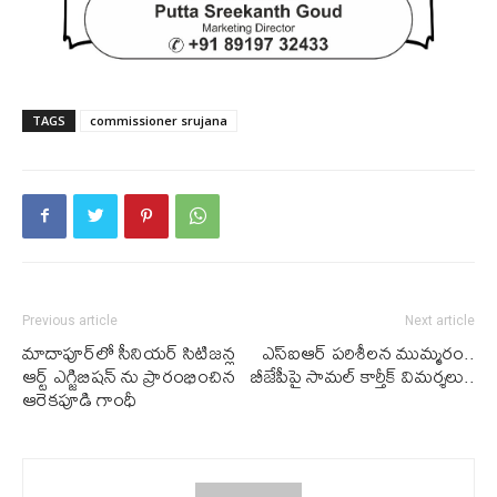
TAGS
commissioner srujana
Previous article
Next article
మాదాపూర్‌లో సీనియర్ సిటిజన్ల
ఎస్‌ఐఆర్ పరిశీలన ముమ్మరం..
ఆర్ట్ ఎగ్జిబిషన్ ను ప్రారంభించిన
బీజేపీపై సామల్ కార్తీక్ విమర్శలు..
ఆరెకపూడి గాంధీ