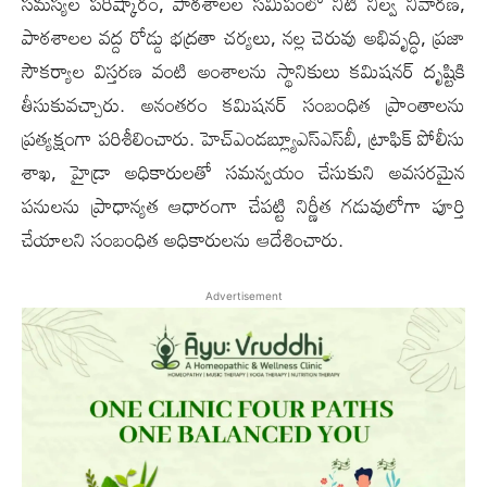
సమస్యల పరిష్కారం, పాఠశాలల సమీపంలో నీటి నిల్వ నివారణ,
పాఠశాలల వద్ద రోడ్డు భద్రతా చర్యలు, నల్ల చెరువు అభివృద్ధి, ప్రజా
సౌకర్యాల విస్తరణ వంటి అంశాలను స్థానికులు కమిషనర్ దృష్టికి
తీసుకువచ్చారు. అనంతరం కమిషనర్ సంబంధిత ప్రాంతాలను
ప్రత్యక్షంగా పరిశీలించారు. హెచ్‌ఎండబ్ల్యూఎస్‌ఎస్‌బీ, ట్రాఫిక్ పోలీసు
శాఖ, హైడ్రా అధికారులతో సమన్వయం చేసుకుని అవసరమైన
పనులను ప్రాధాన్యత ఆధారంగా చేపట్టి నిర్ణీత గడువులోగా పూర్తి
చేయాలని సంబంధిత అధికారులను ఆదేశించారు.
Advertisement