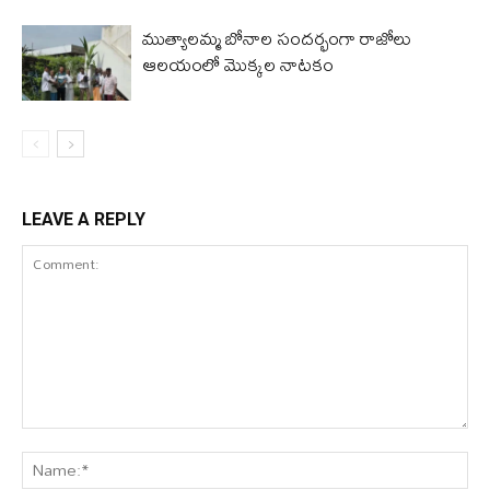
ముత్యాలమ్మ బోనాల సందర్భంగా రాజోలు
ఆలయంలో మొక్కల నాటకం
LEAVE A REPLY