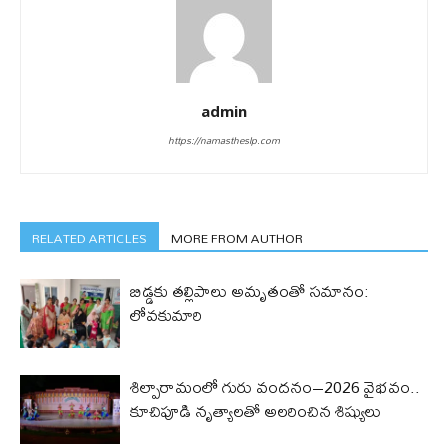
admin
https://namastheslp.com
RELATED ARTICLES
MORE FROM AUTHOR
బిడ్డ‌కు త‌ల్లిపాలు అమృతంతో స‌మానం:
లోవ‌కుమారి
శిల్పారామంలో గురు వందనం–2026 వైభవం..
కూచిపూడి నృత్యాలతో అలరించిన శిష్యులు