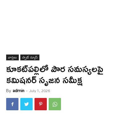
వార్త‌లు
స్పాట్ న్యూస్
కూకట్‌పల్లిలో పౌర సమస్యలపై
కమిషనర్ సృజ‌న‌ సమీక్ష
By
admin
-
July 1, 2026