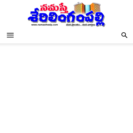
నమస్తే
శేరిలింగంపల్లి