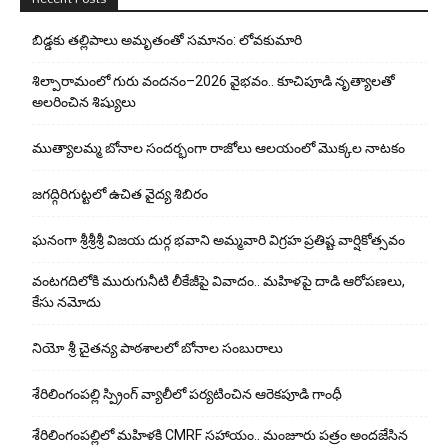
బిడ్డ‌కు త‌ల్లిపాలు అమృతంతో స‌మానం: లోవ‌కుమారి
శిల్పారామంలో గురు వందనం–2026 వైభవం.. కూచిపూడి నృత్యాలతో
అలరించిన శిష్యులు
ముత్యాలమ్మ బోనాల సందర్భంగా రాజోలు ఆలయంలో మొక్కల నాటకం
జగద్గిరిగుట్టలో ఉచిత వైద్య శిబిరం
ఘనంగా శ్రీశ్రీశ్రీ విజయ దుర్గ భవాని అమ్మవారి విగ్రహ ప్రతిష్ట వార్షికోత్సవం
వంటగదిలోకి మురుగునీటి లీకేజీపై వివాదం.. మహిళపై దాడి ఆరోపణలు,
కేసు నమోదు
నియో శ్రీ చైతన్య పాఠశాలలో బోనాల సంబురాలు
శేరిలింగంపల్లి స్ప్రింగ్ వ్యాలీలో పర్యటించిన ఆరెకపూడి గాంధీ
శేరిలింగంపల్లిలో మ‌హిళ‌కి CMRF స‌హాయం.. మంజూరు పత్రం అందజేసిన