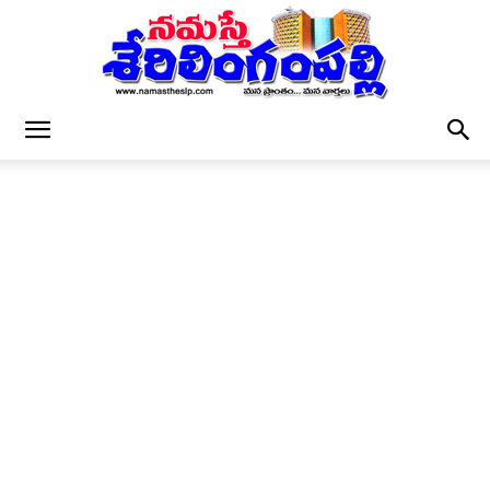
నమస్తే
శేరిలింగంపల్లి