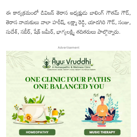
ఈ కార్యక్రమంలో డివిజన్ తెరాస అధ్యక్షుడు బాలింగ్ గౌతమ్ గౌడ్,
తెరాస నాయకులు వాలా హరీష్, లక్ష్మా రెడ్డి, యాదగిరి గౌడ్, సంజు,
సుదేశ్, సబీర్, షేక్ జమీర్, భాగ్యలక్ష్మి తదితరులు పాల్గొన్నారు.
Advertisement