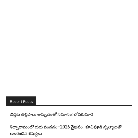
Recent Posts
బిడ్డ‌కు త‌ల్లిపాలు అమృతంతో స‌మానం: లోవ‌కుమారి
శిల్పారామంలో గురు వందనం–2026 వైభవం.. కూచిపూడి నృత్యాలతో
అలరించిన శిష్యులు