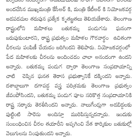
అందచేసిన ముఖ్యమంత్రి కేసీఆర్ కి, మంత్రి కేటీఆర్ కి నియోజకవర్గ
అడపడచుల తరుపున ప్రత్యేక కృతజ్ఞ‌తలు తెలియజేశారు. తెలంగాణ
రాష్ట్రంలోని మహిళలు బతుకమ్మ పండుగను ఘ‌నంగా
జరుపుకుంటారని, రాష్ట్ర ప్రభుత్వం మహిళల గౌరవార్థం ఉచితంగా
చీరలను పంపిణీ చేయడం జరిగింద‌ని తెలిపారు. నియోజకవర్గంలో
పేద మహిళలకు చీర‌ల‌ను అందించడం చాలా ఆనందంగా ఉంద‌ని
అన్నారు. బతుకమ్మ పండుగ ద్వారా తెలంగాణ సంప్రదాయాన్ని
చాటి చెప్పిన‌ ఘనత తెరాస‌ ప్రభుత్వానికే దక్కిందని అన్నారు.
దశాబ్దాలుగా దగాపడ్డ వస్త్ర పరిశ్రమకు తెలంగాణ ప్రభుత్వం
జీవంపోసింద‌ని, బతుకమ్మ పండుగ పూట సరికొత్త సంప్రదాయానికి
రాష్ట్ర సర్కారు తెరతీసింద‌ని అన్నారు. నాలుగేండ్లుగా ఆడబిడ్డలకు
పుట్టింటి సారెను అందిస్తూ మురిపిస్తున్నద‌న్నారు. ఇందుకు
సంబంధించిన చీరల తయారీని అప్పగించి నేత కార్మికుల బతుకుల్లో
వెలుగుల‌ను నింపుతుంద‌ని అన్నారు.