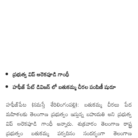
ప్ర‌భుత్వ విప్ ఆరెక‌పూడి గాంధీ
హఫీజ్ పేట్ డివిజన్ లో బ‌తుకమ్మ చీర‌ల పంపిణీ షురూ
హ‌ఫీజ్‌పేట‌ (న‌మ‌స్తే శేరిలింగంప‌ల్లి): బ‌తుక‌మ్మ చీర‌లు పేద
మ‌హిళ‌ల‌కు తెలంగాణ ప్ర‌భుత్వం ఇస్తున్న బ‌హుమ‌తి అని ప్ర‌భుత్వ
విప్ ఆరెక‌పూడి గాంధీ అన్నారు. శుక్ర‌వారం తెలంగాణ రాష్ట్ర
ప్రభుత్వం బతుకమ్మ పర్వదినం సందర్భంగా తెలంగాణ