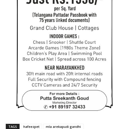
TAGS
hafeezpet
mla arekapudi gandhi