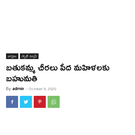
వార్త‌లు
స్పాట్ న్యూస్
బ‌తుక‌మ్మ చీర‌లు పేద మ‌హిళ‌ల‌కు
బ‌హుమ‌తి
By
admin
-
October 9, 2020