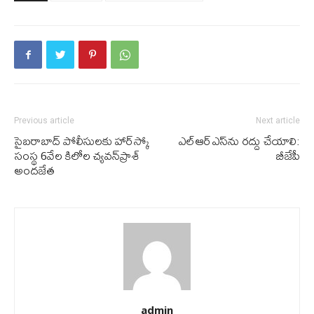
Previous article
Next article
సైబ‌రాబాద్ పోలీసుల‌కు హార్‌స్కో
ఎల్ఆర్ఎస్‌ను ర‌ద్దు చేయాలి:
సంస్థ 6వేల కిలోల చ్య‌వ‌న్‌ప్రాశ్
బీజేపీ
అంద‌జేత
admin