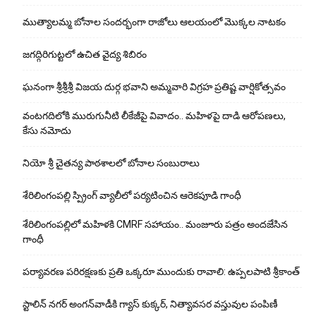
ముత్యాలమ్మ బోనాల సందర్భంగా రాజోలు ఆలయంలో మొక్కల నాటకం
జగద్గిరిగుట్టలో ఉచిత వైద్య శిబిరం
ఘనంగా శ్రీశ్రీశ్రీ విజయ దుర్గ భవాని అమ్మవారి విగ్రహ ప్రతిష్ట వార్షికోత్సవం
వంటగదిలోకి మురుగునీటి లీకేజీపై వివాదం.. మహిళపై దాడి ఆరోపణలు,
కేసు నమోదు
నియో శ్రీ చైతన్య పాఠశాలలో బోనాల సంబురాలు
శేరిలింగంపల్లి స్ప్రింగ్ వ్యాలీలో పర్యటించిన ఆరెకపూడి గాంధీ
శేరిలింగంపల్లిలో మ‌హిళ‌కి CMRF స‌హాయం.. మంజూరు పత్రం అందజేసిన
గాంధీ
పర్యావరణ పరిరక్షణకు ప్రతి ఒక్కరూ ముందుకు రావాలి: ఉప్పలపాటి శ్రీకాంత్
స్టాలిన్ నగర్ అంగన్‌వాడీకి గ్యాస్ కుక్కర్, నిత్యావసర వస్తువుల పంపిణీ