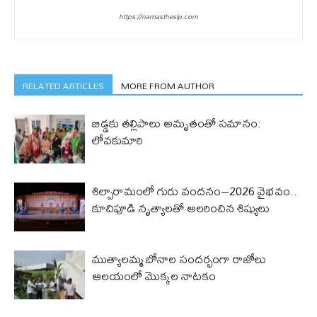
https://namastheslp.com
RELATED ARTICLES
MORE FROM AUTHOR
బిడ్డ‌కు త‌ల్లిపాలు అమృతంతో స‌మానం:
లోవ‌కుమారి
శిల్పారామంలో గురు వందనం–2026 వైభవం..
కూచిపూడి నృత్యాలతో అలరించిన శిష్యులు
ముత్యాలమ్మ బోనాల సందర్భంగా రాజోలు
ఆలయంలో మొక్కల నాటకం