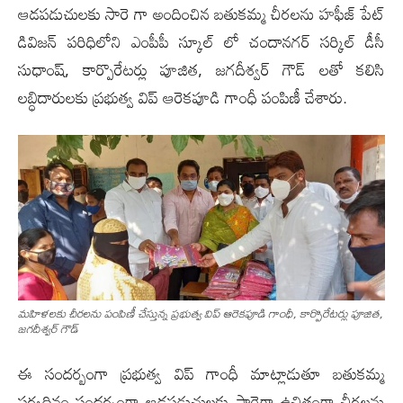
ఆడపడుచులకు సారె గా అందించిన బతుకమ్మ చీరలను హఫీజ్ పేట్
డివిజన్ పరిధిలోని ఎంపీపీ స్కూల్ లో చందానగర్ సర్కిల్ డీసీ
సుధాంష్, కార్పొరేటర్లు పూజిత, జగదీశ్వర్ గౌడ్ ల‌తో కలిసి
లబ్ధిదారులకు ప్రభుత్వ విప్ ఆరెకపూడి గాంధీ పంపిణీ చేశారు.
మ‌హిళ‌ల‌కు చీర‌ల‌ను పంపిణీ చేస్తున్న ప్ర‌భుత్వ విప్ ఆరెక‌పూడి గాంధీ, కార్పొరేటర్లు పూజిత,
జగదీశ్వర్ గౌడ్
ఈ సందర్బంగా ప్రభుత్వ విప్ గాంధీ మాట్లాడుతూ బతుకమ్మ
పర్వదినం సందర్భంగా ఆడపడుచులకు సారెగా ఉచితంగా చీరలను