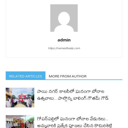
admin
https://namastheslp.com
RELATED ARTICLES
MORE FROM AUTHOR
సాయి నగర్ కాలనీలో ఘనంగా బోనాల
ఉత్సవాలు.. పాల్గొన్న బాలింగ్ గౌతమ్ గౌడ్
గోపన్‌పల్లిలో ఘనంగా బోనాల వేడుకలు..
అమ్మవారికి ప్రత్యేక పూజలు చేసిన కొమిరిశెట్టి