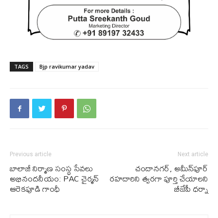
TAGS
Bjp ravikumar yadav
Previous article
Next article
బాలాజీ నిర్మాణ‌ సంస్థ సేవ‌లు
చందాన‌గ‌ర్‌, అమీన్‌పూర్
అభినందనీయం: PAC చైర్మన్
ర‌హ‌దారిని త్వ‌ర‌గా పూర్తి చేయాల‌ని
ఆరెకపూడి గాంధీ
బీజేపీ ధ‌ర్నా