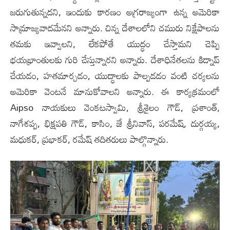
జరుగుతున్నద‌ని, ఇందుకు కారణం అగ్రరాజ్యంగా ఉన్న అమెరికా
సామ్రాజ్యవాదమేన‌ని అన్నారు. చిన్న దేశాల‌లోని చ‌మురు నిక్షేపాలను
తమకు ఇవ్వాలని, లేకపోతే యుద్ధం చేస్తామని చెప్పి
భయభ్రాంతులకు గురి చేస్తున్నార‌ని అన్నారు. దేశాధినేతల‌ను కిడ్నాప్
చేయ‌డం, హ‌త‌మార్చ‌డం, యుద్ధాల‌కు పాల్ప‌డ‌డం వంటి చ‌ర్య‌ల‌ను
అమెరికా వెంట‌నే మానుకోవాల‌ని అన్నారు. ఈ కార్యక్రమంలో
Aipso నాయకులు వెంకటస్వామి, శ్రీశైలం గౌడ్, ప్రశాంత్,
నాగేశప్ప, భిక్షపతి గౌడ్, కాసిం, జే శ్రీనివాస్, పరమేష్, దుర్గయ్య,
మధుకర్, ప్రభాకర్, రమేష్ తదితరులు పాల్గొన్నారు.