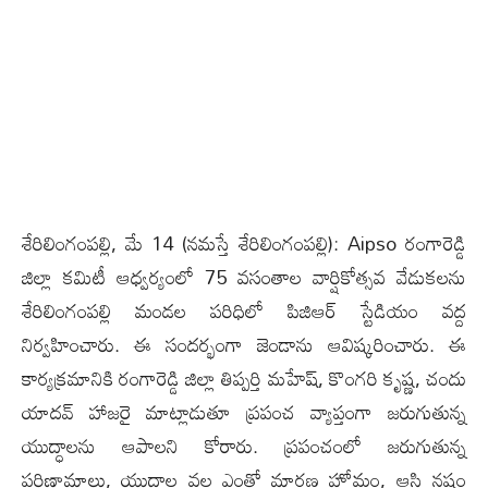
శేరిలింగంప‌ల్లి, మే 14 (న‌మ‌స్తే శేరిలింగంప‌ల్లి): Aipso రంగారెడ్డి
జిల్లా కమిటీ ఆధ్వర్యంలో 75 వసంతాల వార్షికోత్సవ వేడుకల‌ను
శేరిలింగంపల్లి మండల పరిధిలో పిజిఆర్ స్టేడియం వద్ద
నిర్వహించారు. ఈ సంద‌ర్భంగా జెండాను ఆవిష్కరించారు. ఈ
కార్యక్రమానికి రంగారెడ్డి జిల్లా తిప్పర్తి మహేష్, కొంగరి కృష్ణ, చందు
యాదవ్ హాజ‌రై మాట్లాడుతూ ప్రపంచ వ్యాప్తంగా జరుగుతున్న
యుద్ధాలను ఆపాలని కోరారు. ప్రపంచంలో జరుగుతున్న
పరిణామాలు, యుద్దాల వల్ల ఎంతో మారణ హోమం, ఆస్తి నష్టం