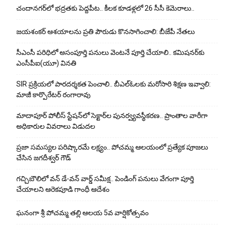
చందానగర్‌లో భద్రతకు పెద్దపీట.. కీలక కూడళ్లలో 26 సీసీ కెమెరాలు..
జయశంకర్ ఆశయాలను ప్రతి పౌరుడు కొనసాగించాలి: బీజేపీ నేతలు
సీఎంసీ పరిధిలో అసంపూర్తి పనులు వెంటనే పూర్తి చేయాలి.. కమిషనర్‌కు
ఎంసీపీఐ(యూ) వినతి
SIR ప్రక్రియలో పారదర్శకత పెంచాలి.. బీఎల్ఓలకు మరోసారి శిక్షణ ఇవ్వాలి:
మాజీ కార్పొరేటర్ రంగారావు
మాదాపూర్ పోలీస్‌ స్టేషన్‌లో సెక్టార్‌ల పునర్వ్యవస్థీకరణ.. ప్రాంతాల వారీగా
అధికారుల వివరాలు విడుదల
ప్రజా సమస్యల పరిష్కారమే లక్ష్యం.. పోచమ్మ ఆలయంలో ప్రత్యేక పూజలు
చేసిన జగదీశ్వర్ గౌడ్
గచ్చిబౌలిలో వన్ డే-వన్ వార్డ్ సమీక్ష.. పెండింగ్ పనులు వేగంగా పూర్తి
చేయాలని ఆరెకపూడి గాంధీ ఆదేశం
ఘ‌నంగా శ్రీ పోచమ్మ త‌ల్లి ఆలయ 5వ వార్షికోత్సవం