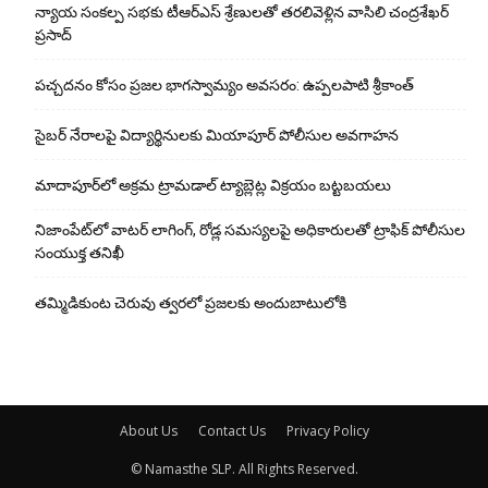
న్యాయ సంక‌ల్ప స‌భ‌కు టీఆర్ఎస్ శ్రేణుల‌తో త‌ర‌లివెళ్లిన వాసిలి చంద్ర‌శేఖ‌ర్
ప్ర‌సాద్
పచ్చదనం కోసం ప్రజల భాగస్వామ్యం అవసరం: ఉప్పలపాటి శ్రీకాంత్
సైబర్ నేరాలపై విద్యార్థినులకు మియాపూర్ పోలీసుల అవగాహన
మాదాపూర్‌లో అక్రమ ట్రామడాల్ ట్యాబ్లెట్ల విక్రయం బట్టబయలు
నిజాంపేట్‌లో వాటర్ లాగింగ్, రోడ్ల సమస్యలపై అధికారులతో ట్రాఫిక్ పోలీసుల
సంయుక్త తనిఖీ
తమ్మిడికుంట చెరువు త్వరలో ప్రజలకు అందుబాటులోకి
About Us
Contact Us
Privacy Policy
© Namasthe SLP. All Rights Reserved.