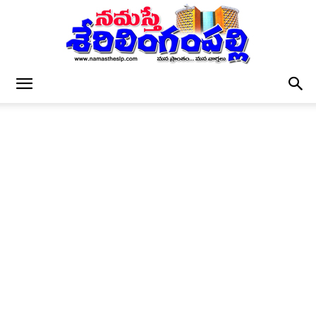
నమస్తే
శేరిలింగంపల్లి