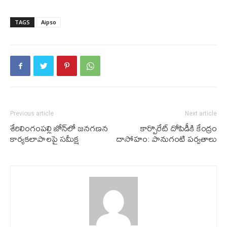
TAGS
Aipso
Previous article
Next article
శేరిలింగంప‌ల్లి జోన్‌లో జనగణన
కార్పొరేట్ దోపిడీకి కేంద్రం
కార్యకలాపాలపై సమీక్ష
దాసోహం: పానుగంటి పర్వతాలు