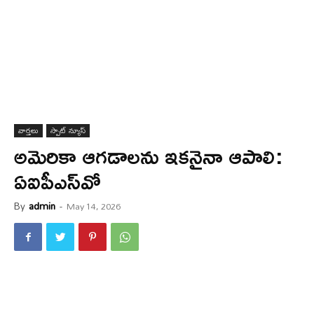
వార్త‌లు
స్పాట్ న్యూస్
అమెరికా ఆగ‌డాల‌ను ఇక‌నైనా ఆపాలి:
ఏఐపీఎస్‌వో
By
admin
-
May 14, 2026