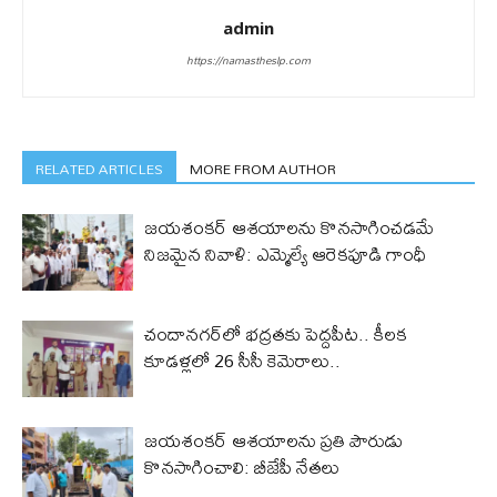
admin
https://namastheslp.com
RELATED ARTICLES
MORE FROM AUTHOR
జయశంకర్ ఆశయాలను కొనసాగించడమే
నిజమైన నివాళి: ఎమ్మెల్యే ఆరెక‌పూడి గాంధీ
చందానగర్‌లో భద్రతకు పెద్దపీట.. కీలక
కూడళ్లలో 26 సీసీ కెమెరాలు..
జయశంకర్ ఆశయాలను ప్రతి పౌరుడు
కొనసాగించాలి: బీజేపీ నేతలు