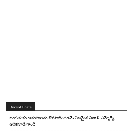
Recent Posts
జయశంకర్ ఆశయాలను కొనసాగించడమే నిజమైన నివాళి: ఎమ్మెల్యే
ఆరెక‌పూడి గాంధీ