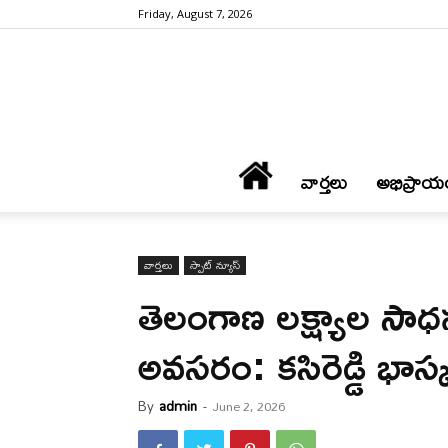
Friday, August 7, 2026
వార్త‌లు
అభిప్రాయ
వార్త‌లు
స్పాట్ న్యూస్
తెలంగాణ లక్ష్యాల స
అవసరం: కసిరెడ్డి భాస్కర
By
admin
-
June 2, 2026