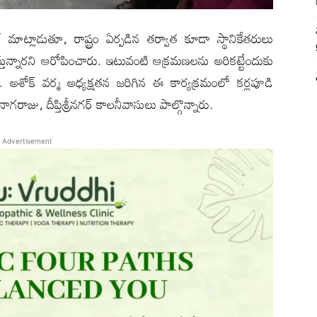
ాట్లాడుతూ, రాష్ట్రం ఏర్పడిన తర్వాత కూడా స్థానికేతరులు
్తున్నారని ఆరోపించారు. ఇటువంటి ఆక్రమణలను అరికట్టేందుకు
 అశోక్ వర్మ అధ్యక్షతన జరిగిన ఈ కార్యక్రమంలో కర్లపూడి
గరాజు, దీప్తిశ్రీనగర్ కాలనీవాసులు పాల్గొన్నారు.
Advertisement