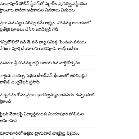
మాదాపూర్ పోలీస్‌ స్టేషన్‌లో సెక్టార్‌ల పునర్వ్యవస్థీకరణ..
ప్రాంతాల వారీగా అధికారుల వివరాలు విడుదల
ప్రజా సమస్యల పరిష్కారమే లక్ష్యం.. పోచమ్మ ఆలయంలో
ప్రత్యేక పూజలు చేసిన జగదీశ్వర్ గౌడ్
గచ్చిబౌలిలో వన్ డే-వన్ వార్డ్ సమీక్ష.. పెండింగ్ పనులు
వేగంగా పూర్తి చేయాలని ఆరెకపూడి గాంధీ ఆదేశం
ఘ‌నంగా శ్రీ పోచమ్మ త‌ల్లి ఆలయ 5వ వార్షికోత్సవం
న్యాయ సంక‌ల్ప స‌భ‌కు టీఆర్ఎస్ శ్రేణుల‌తో త‌ర‌లివెళ్లిన
వాసిలి చంద్ర‌శేఖ‌ర్ ప్ర‌సాద్
పచ్చదనం కోసం ప్రజల భాగస్వామ్యం అవసరం: ఉప్పలపాటి
శ్రీకాంత్
సైబర్ నేరాలపై విద్యార్థినులకు మియాపూర్ పోలీసుల
అవగాహన
మాదాపూర్‌లో అక్రమ ట్రామడాల్ ట్యాబ్లెట్ల విక్రయం