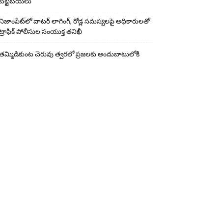
బట్టబయలు
నిజాంపేట్‌లో వాటర్ లాగింగ్, రోడ్ల సమస్యలపై అధికారులతో
ట్రాఫిక్ పోలీసుల సంయుక్త తనిఖీ
తమ్మిడికుంట చెరువు త్వరలో ప్రజలకు అందుబాటులోకి