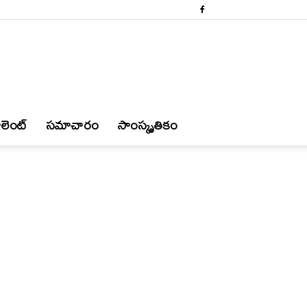
లెంట్
స‌మాచారం
సాంస్కృతికం