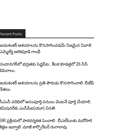
Recent Posts
జయశంకర్ ఆశయాలను కొనసాగించడమే నిజమైన నివాళి:
ఎమ్మెల్యే ఆరెక‌పూడి గాంధీ
చందానగర్‌లో భద్రతకు పెద్దపీట.. కీలక కూడళ్లలో 26 సీసీ
కెమెరాలు..
జయశంకర్ ఆశయాలను ప్రతి పౌరుడు కొనసాగించాలి: బీజేపీ
నేతలు
సీఎంసీ పరిధిలో అసంపూర్తి పనులు వెంటనే పూర్తి చేయాలి..
కమిషనర్‌కు ఎంసీపీఐ(యూ) వినతి
SIR ప్రక్రియలో పారదర్శకత పెంచాలి.. బీఎల్ఓలకు మరోసారి
శిక్షణ ఇవ్వాలి: మాజీ కార్పొరేటర్ రంగారావు