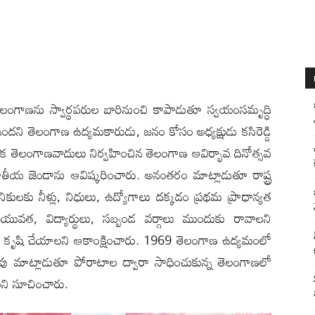
లి): తెలంగాణను స్వార్థపరుల బారినుంచి కాపాడుతూ స్వయంసమృద్ధి
ందని తెలంగాణ ఉద్యమకారుడు, జనం కోసం అధ్యక్షుడు కసిరెడ్డి
‌లో స్థానిక తెలంగాణవాదులు నిర్వహించిన తెలంగాణ ఆవిర్భావ దినోత్సవ
ాతీయ జెండాను ఆవిష్కరించారు. అనంతరం మాట్లాడుతూ రాష్ట్ర
ికులకు నీళ్లు, నిధులు, ఉద్యోగాలు దక్కడం ప్రథమ ప్రాధాన్యత
ువత, విద్యార్థులు, సబ్బండ వర్గాలు ముందుకు రావాలని
ెందేలా కృషి చేయాలని ఆకాంక్షించారు. 1969 తెలంగాణ ఉద్యమంలో
రావు మాట్లాడుతూ పోరాటాల ద్వారా సాధించుకున్న తెలంగాణలో
లని సూచించారు.