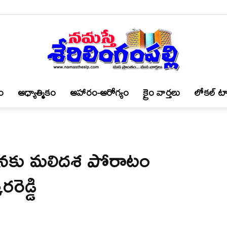
ం
ఆధ్యాత్మికం
ఆహారం-ఆరోగ్యం
క్రైం వార్త‌లు
లోకల్ టా
నమస్తే
ాధనకు మలిదశ పోరాటం
శేరిలింగంపల్లి
రెడ్డి