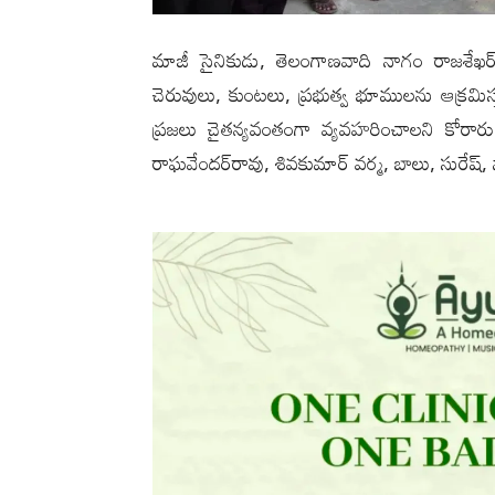
మాజీ సైనికుడు, తెలంగాణవాది నాగం రాజశేఖర్ మ
చెరువులు, కుంటలు, ప్రభుత్వ భూములను ఆక్రమిస
ప్రజలు చైతన్యవంతంగా వ్యవహరించాలని కోరారు.
రాఘవేందర్‌రావు, శివకుమార్ వర్మ, బాలు, సురేష్, నా