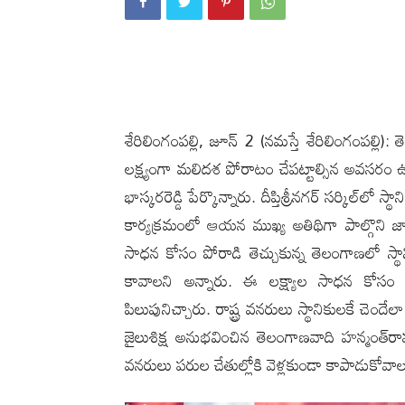
శేరిలింగంపల్లి, జూన్ 2 (న‌మ‌స్తే శేరిలింగంపల్
లక్ష్యంగా మలిదశ పోరాటం చేపట్టాల్సిన అవసరం ఉ
భాస్కరరెడ్డి పేర్కొన్నారు. దీప్తిశ్రీనగర్ సర్కిల్
కార్యక్రమంలో ఆయన ముఖ్య అతిథిగా పాల్గొని జ
సాధన కోసం పోరాడి తెచ్చుకున్న తెలంగాణలో స్థాన
కావాలని అన్నారు. ఈ లక్ష్యాల సాధన కోసం య
పిలుపునిచ్చారు. రాష్ట్ర వనరులు స్థానికులకే చ
జైలుశిక్ష అనుభవించిన తెలంగాణవాది హన్మంత్‌
వనరులు పరుల చేతుల్లోకి వెళ్లకుండా కాపాడుకోవా