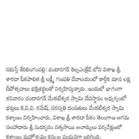
నమస్తే శేరిలింగంపల్లి: చందానగర్ శిల్పఎంక్లేవ్ లోని విశాఖ శ్రీ
శారదా పీఠపాలిత శ్రీ లక్ష్మీ గణపతి దేవాలయంలో కార్తీక మాస లక్ష
దీపోత్సవాలు భక్తిశ్రద్దలతో నిర్వహిస్తున్నారు. ఇందులో భాగంగా
శనివారం చందానగర్ వేంకటేశ్వర స్వామి దేవస్థానం ఆధ్వర్యంలో
భక్తులు కె.వి.వి. రమేష్. సరస్వతి దంపతులు వేంకటేశ్వర స్వామి
కళ్యాణం నిర్వహించారు. విశాఖ శ్రీ శారదా పీఠం తెలంగాణ ఆగమ
సలహాదారు శ్రీ సుదర్శనం సత్యసాయి ఆచార్యులు పర్యవేక్షణలో
కళ్యాణం మహోత్సవం కన్నుల పండువగా జరిగింది.