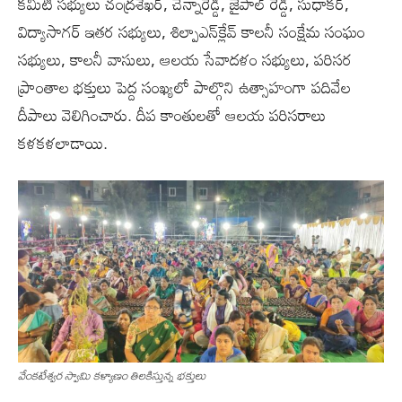
క‌మిటి స‌భ్యులు చంద్ర‌శేఖ‌ర్‌, చెన్నారెడ్డి, జైపాల్ రెడ్డి, సుధాకర్,
విద్యాసాగర్ ఇతర సభ్యులు, శిల్పాఎన్‌క్లేవ్ కాల‌నీ సంక్షేమ సంఘం
స‌భ్యులు, కాల‌నీ వాసులు, ఆల‌య సేవాద‌ళం స‌భ్యులు, ప‌రిసర
ప్రాంతాల భ‌క్తులు పెద్ద సంఖ్య‌లో పాల్గొని ఉత్సాహంగా ప‌దివేల‌
దీపాలు వెలిగించారు. దీప కాంతులతో ఆలయ పరిసరాలు
కళకళలాడాయి.
వేంకటేశ్వర స్వామి కళ్యాణం తిలకిస్తున్న భక్తులు