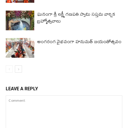
ఘనంగా శ్రీ లక్ష్మీ గణపతి స్వామి సప్తమ వార్షిక
బ్రహ్మోత్సవాలు
అంగరంగ వైభవంగా హనుమత్ జయంతోత్సవం
LEAVE A REPLY