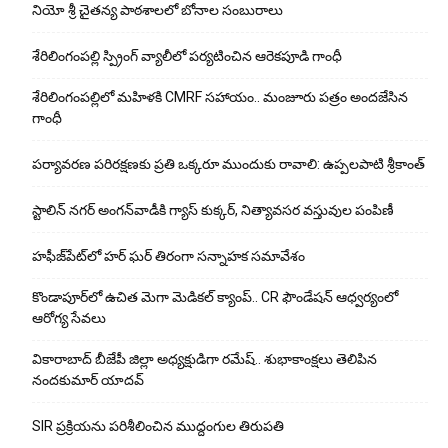
నియో శ్రీ చైతన్య పాఠశాలలో బోనాల సంబురాలు
శేరిలింగంపల్లి స్ప్రింగ్ వ్యాలీలో పర్యటించిన ఆరెకపూడి గాంధీ
శేరిలింగంపల్లిలో మ‌హిళ‌కి CMRF స‌హాయం.. మంజూరు పత్రం అందజేసిన
గాంధీ
పర్యావరణ పరిరక్షణకు ప్రతి ఒక్కరూ ముందుకు రావాలి: ఉప్పలపాటి శ్రీకాంత్
స్టాలిన్ నగర్ అంగన్‌వాడీకి గ్యాస్ కుక్కర్, నిత్యావసర వస్తువుల పంపిణీ
హఫీజ్‌పేట్‌లో హర్ ఘర్ తిరంగా సన్నాహక సమావేశం
కొండాపూర్‌లో ఉచిత మెగా మెడికల్ క్యాంప్.. CR ఫౌండేషన్ ఆధ్వర్యంలో
ఆరోగ్య సేవలు
వికారాబాద్ బీజేపీ జిల్లా అధ్యక్షుడిగా రమేష్‌.. శుభాకాంక్షలు తెలిపిన
నందకుమార్ యాదవ్
SIR ప్రక్రియను పరిశీలించిన ముద్దంగుల తిరుపతి