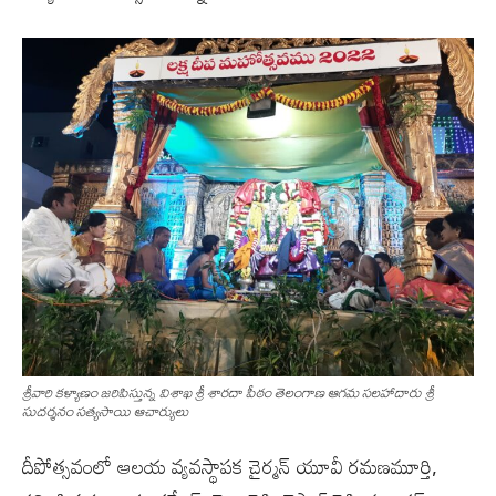
శ్రీవారి కళ్యాణం జరిపిస్తున్న విశాఖ శ్రీ శారదా పీఠం తెలంగాణ ఆగమ సలహాదారు శ్రీ
సుదర్శనం సత్యసాయి ఆచార్యులు
దీపోత్సవంలో ఆల‌య వ్య‌వ‌స్థాప‌క చైర్మ‌న్ యూవీ ర‌మ‌ణ‌మూర్తి,