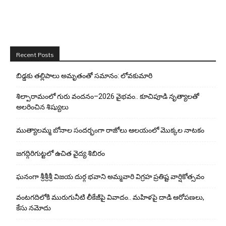
Recent Posts
బిడ్డ‌కు త‌ల్లిపాలు అమృతంతో స‌మానం: లోవ‌కుమారి
శిల్పారామంలో గురు వందనం–2026 వైభవం.. కూచిపూడి నృత్యాలతో
అలరించిన శిష్యులు
ముత్యాలమ్మ బోనాల సందర్భంగా రాజోలు ఆలయంలో మొక్కల నాటకం
జగద్గిరిగుట్టలో ఉచిత వైద్య శిబిరం
ఘనంగా శ్రీశ్రీశ్రీ విజయ దుర్గ భవాని అమ్మవారి విగ్రహ ప్రతిష్ట వార్షికోత్సవం
వంటగదిలోకి మురుగునీటి లీకేజీపై వివాదం.. మహిళపై దాడి ఆరోపణలు,
కేసు నమోదు