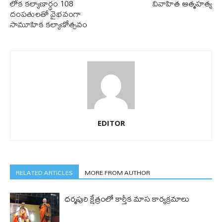
లోక కల్యాణార్థం 108
వివాహిత ఆత్మహత్య
దంపతులతో వైభవంగా
సామూహిక కల్యాణోత్సవం
EDITOR
RELATED ARTICLES
MORE FROM AUTHOR
ధ‌ర్మపురి క్షేత్రంలో కార్తీక మాస కార్య‌క్ర‌మాలు