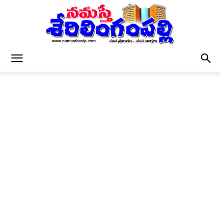
నమస్తే
శేరిలింగంపల్లి