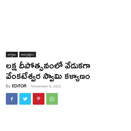
వార్త‌లు
ఆధ్యాత్మికం
లక్ష దీపోత్సవంలో వేడుకగా
వేంకటేశ్వర స్వామి కళ్యాణం
By
EDITOR
-
November 6, 2022