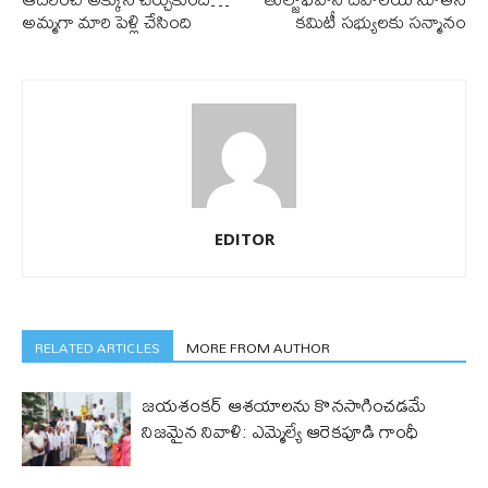
అమ్మగా మారి పెళ్లి చేసింది
క‌మిటీ స‌భ్యుల‌కు స‌న్మానం
EDITOR
RELATED ARTICLES
MORE FROM AUTHOR
జయశంకర్ ఆశయాలను కొనసాగించడమే
నిజమైన నివాళి: ఎమ్మెల్యే ఆరెక‌పూడి గాంధీ