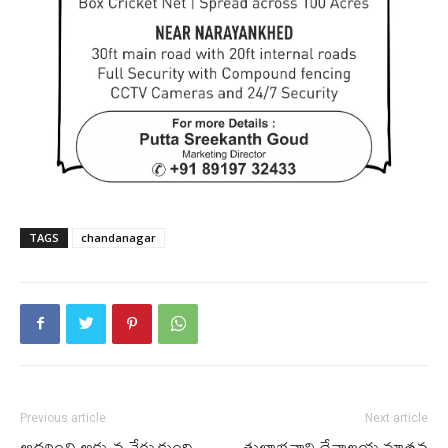
TAGS
chandanagar
Previous article
Next article
ఆదరించి అక్కున చేర్చుకుంది…
తుల్జాభ‌వాని దేవాల‌య‌ నూత‌న