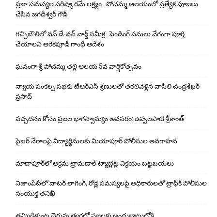
ప్రజా సమస్యల పరిష్కారమే లక్ష్యం.. పోచమ్మ ఆలయంలో ప్రత్యేక పూజలు
చేసిన జగదీశ్వర్ గౌడ్
గచ్చిబౌలిలో వన్ డే-వన్ వార్డ్ సమీక్ష.. పెండింగ్ పనులు వేగంగా పూర్తి
చేయాలని ఆరెకపూడి గాంధీ ఆదేశం
ఘ‌నంగా శ్రీ పోచమ్మ త‌ల్లి ఆలయ 5వ వార్షికోత్సవం
న్యాయ సంక‌ల్ప స‌భ‌కు టీఆర్ఎస్ శ్రేణుల‌తో త‌ర‌లివెళ్లిన వాసిలి చంద్ర‌శేఖ‌ర్
ప్ర‌సాద్
పచ్చదనం కోసం ప్రజల భాగస్వామ్యం అవసరం: ఉప్పలపాటి శ్రీకాంత్
సైబర్ నేరాలపై విద్యార్థినులకు మియాపూర్ పోలీసుల అవగాహన
మాదాపూర్‌లో అక్రమ ట్రామడాల్ ట్యాబ్లెట్ల విక్రయం బట్టబయలు
నిజాంపేట్‌లో వాటర్ లాగింగ్, రోడ్ల సమస్యలపై అధికారులతో ట్రాఫిక్ పోలీసుల
సంయుక్త తనిఖీ
తమ్మిడికుంట చెరువు త్వరలో ప్రజలకు అందుబాటులోకి