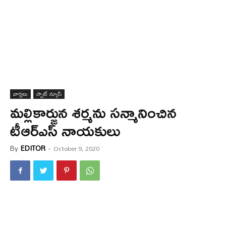
వార్త‌లు
స్పాట్ న్యూస్
మల్లికార్జున శర్మను సన్మానించిన
టీఆర్ఎస్ నాయకులు
By
EDITOR
-
October 9, 2020