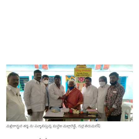
మల్లికార్జున శర్మ ను సన్మానిస్తున్న మిద్దెల మల్లారెడ్డి, గుర్ల తిరుమలేష్