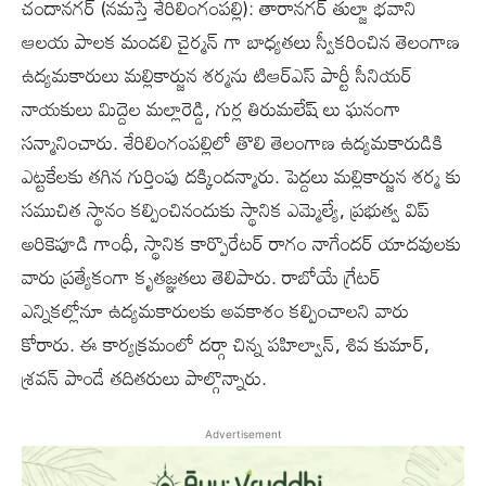
చందానగర్ (నమస్తే శేరిలింగంపల్లి): తారానగర్ తుల్జా భవాని
ఆలయ పాలక మండలి చైర్మన్ గా బాధ్యతలు స్వీకరించిన తెలంగాణ
ఉద్యమకారులు మల్లికార్జున శర్మను టిఆర్ఎస్ పార్టీ సీనియర్
నాయకులు మిద్దెల మల్లారెడ్డి, గుర్ల తిరుమలేష్ లు ఘనంగా
సన్మానించారు. శేరిలింగంపల్లిలో తొలి తెలంగాణ ఉద్యమకారుడికి
ఎట్టకేలకు తగిన గుర్తింపు దక్కిందన్మారు. పెద్దలు మల్లికార్జున శర్మ కు
సముచిత స్థానం కల్పించినందుకు స్థానిక ఎమ్మెల్యే, ప్రభుత్వ విప్
అరికెపూడి గాంధీ, స్థానిక కార్పొరేటర్ రాగం నాగేందర్ యాదవులకు
వారు ప్రత్యేకంగా కృతజ్ఞతలు తెలిపారు. రాబోయే గ్రేటర్
ఎన్నికల్లోనూ ఉద్యమకారులకు అవకాశం కల్పించాలని వారు
కోరారు. ఈ కార్యక్రమంలో దర్గా చిన్న పహిల్వాన్, శివ కుమార్,
శ్రవన్ పాండే తదితరులు పాల్గొన్నారు.
Advertisement