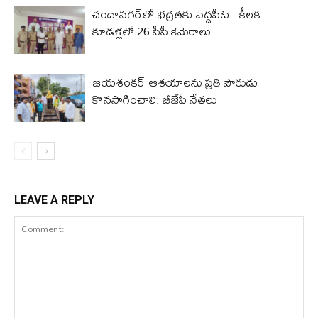
చందానగర్‌లో భద్రతకు పెద్దపీట.. కీలక
కూడళ్లలో 26 సీసీ కెమెరాలు..
జయశంకర్ ఆశయాలను ప్రతి పౌరుడు
కొనసాగించాలి: బీజేపీ నేతలు
LEAVE A REPLY