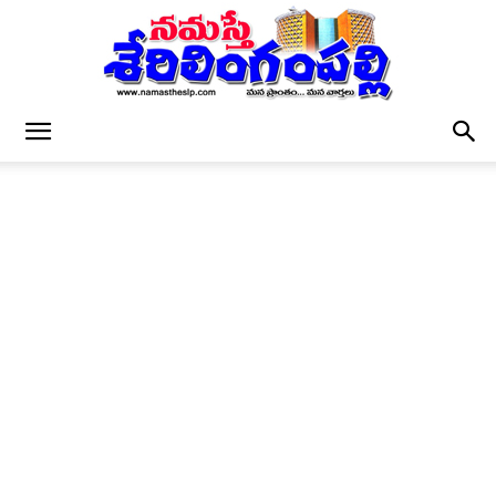
నమస్తే
శేరిలింగంపల్లి