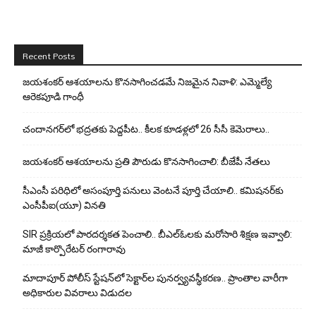
Recent Posts
జయశంకర్ ఆశయాలను కొనసాగించడమే నిజమైన నివాళి: ఎమ్మెల్యే
ఆరెక‌పూడి గాంధీ
చందానగర్‌లో భద్రతకు పెద్దపీట.. కీలక కూడళ్లలో 26 సీసీ కెమెరాలు..
జయశంకర్ ఆశయాలను ప్రతి పౌరుడు కొనసాగించాలి: బీజేపీ నేతలు
సీఎంసీ పరిధిలో అసంపూర్తి పనులు వెంటనే పూర్తి చేయాలి.. కమిషనర్‌కు
ఎంసీపీఐ(యూ) వినతి
SIR ప్రక్రియలో పారదర్శకత పెంచాలి.. బీఎల్ఓలకు మరోసారి శిక్షణ ఇవ్వాలి:
మాజీ కార్పొరేటర్ రంగారావు
మాదాపూర్ పోలీస్‌ స్టేషన్‌లో సెక్టార్‌ల పునర్వ్యవస్థీకరణ.. ప్రాంతాల వారీగా
అధికారుల వివరాలు విడుదల