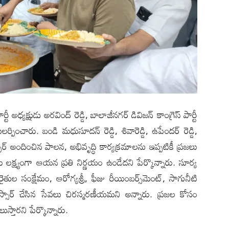
్టీ అధ్యక్షుడు అరవింద్ రెడ్డి, బాలాజీనగర్ డివిజన్ కాంగ్రెస్ పార్టీ
ళులర్పించారు. బండి మధుసూదన్ రెడ్డి, శివారెడ్డి, ఉపేందర్ రెడ్డి,
సార్ అందించిన పాలన, అభివృద్ధి కార్యక్రమాల‌ను ఇప్పటికీ ప్రజలు
మే లక్ష్యంగా ఆయన ప్రతి నిర్ణయం ఉండేదని పేర్కొన్నారు. సూర్య
సంక్షేమం, ఆరోగ్యశ్రీ, ఫీజు రీయింబర్స్‌మెంట్, సాగునీటి
ైఎస్సార్ చేసిన సేవలు చిరస్మరణీయమని అన్నారు. ప్రజల కోసం
స్తారని పేర్కొన్నారు.