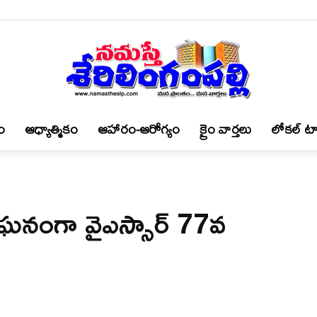
ం
ఆధ్యాత్మికం
ఆహారం-ఆరోగ్యం
క్రైం వార్త‌లు
లోకల్ టా
నమస్తే
లో ఘనంగా వైఎస్సార్ 77వ
శేరిలింగంపల్లి