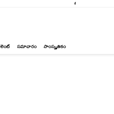
లెంట్
స‌మాచారం
సాంస్కృతికం