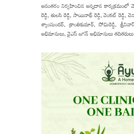
అనంతరం నిర్వహించిన అన్నదాన కార్యక్రమంలో వ
రెడ్డి, తులసి రెడ్డి, సాయినాథ్ రెడ్డి, వెంకట్ రెడ్డి, 
శ్యాంసుందర్, క్రాంతికుమార్, సోమిరెడ్డి, శ్రీన
అభిమానులు, వైఎస్ జగన్ అభిమానులు తదితరులు పా