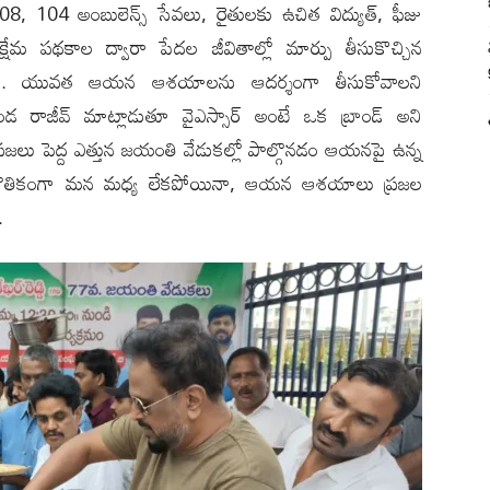
ీ, 108, 104 అంబులెన్స్ సేవలు, రైతులకు ఉచిత విద్యుత్, ఫీజు
క్షేమ పథకాల ద్వారా పేదల జీవితాల్లో మార్పు తీసుకొచ్చిన
ాడారు. యువత ఆయన ఆశయాలను ఆదర్శంగా తీసుకోవాలని
 కొండ రాజీవ్ మాట్లాడుతూ వైఎస్సార్ అంటే ఒక బ్రాండ్ అని
ప్రజలు పెద్ద ఎత్తున జయంతి వేడుకల్లో పాల్గొనడం ఆయనపై ఉన్న
ార్ భౌతికంగా మన మధ్య లేకపోయినా, ఆయన ఆశయాలు ప్రజల
.