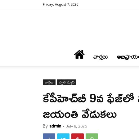
Friday, August 7, 2026
వార్త‌లు
అభిప్రాయ
వార్త‌లు
స్పాట్ న్యూస్
కేపీహెచ్‌బీ 9వ ఫేజ్‌
జయంతి వేడుకలు
By
admin
-
July 8, 2026