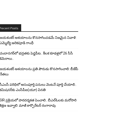
Recent Posts
జయశంకర్ ఆశయాలను కొనసాగించడమే నిజమైన నివాళి:
ఎమ్మెల్యే ఆరెక‌పూడి గాంధీ
చందానగర్‌లో భద్రతకు పెద్దపీట.. కీలక కూడళ్లలో 26 సీసీ
కెమెరాలు..
జయశంకర్ ఆశయాలను ప్రతి పౌరుడు కొనసాగించాలి: బీజేపీ
నేతలు
సీఎంసీ పరిధిలో అసంపూర్తి పనులు వెంటనే పూర్తి చేయాలి..
కమిషనర్‌కు ఎంసీపీఐ(యూ) వినతి
SIR ప్రక్రియలో పారదర్శకత పెంచాలి.. బీఎల్ఓలకు మరోసారి
శిక్షణ ఇవ్వాలి: మాజీ కార్పొరేటర్ రంగారావు