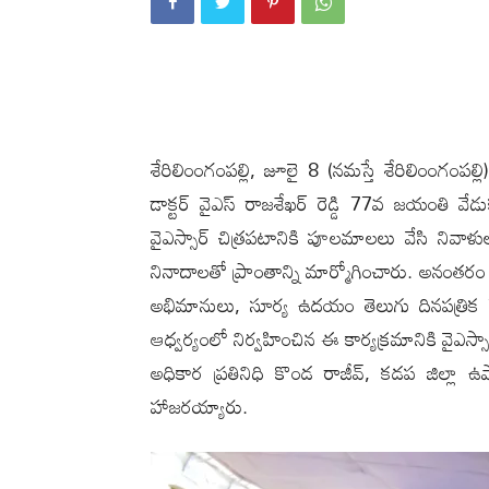
శేరిలింంగంప‌ల్లి, జూలై 8 (న‌మ‌స్తే శేరిలింంగంప‌
డాక్టర్ వైఎస్ రాజశేఖర్ రెడ్డి 77వ జయంతి 
వైఎస్సార్ చిత్రపటానికి పూలమాలలు వేసి నివాళు
నినాదాలతో ప్రాంతాన్ని మార్మోగించారు. అనంతరం వె
అభిమానులు, సూర్య ఉదయం తెలుగు దినపత్రిక తెలంగాణ
ఆధ్వర్యంలో నిర్వహించిన ఈ కార్యక్రమానికి వైఎస్సార్స
అధికార ప్రతినిధి కొండ రాజీవ్, కడప జిల్లా ఉపా
హాజరయ్యారు.