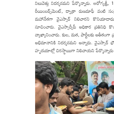
నిలువెత్తు నిదర్శనమని పేర్కొన్నారు. ఆరోగ్యశ్ర
రీయింబర్స్‌మెంట్, డ్వాక్రా రుణమాఫీ వంటి సం
మహానేతగా వైఎస్సార్ నిలిచారని కొనియ
సూచించారు. వైఎస్సార్సీపీ అధికార ప్రతినిధి
వ్యాఖ్యానించారు. కుల, మత, పార్టీలకు అతీతంగా 
అభిమానానికి నిదర్శనమని అన్నారు. వైఎస్స
హృదయాల్లో చిరస్థాయిగా నిలిచాయని పేర్కొన్నారు