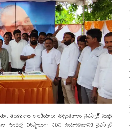
డుతూ, తెలుగునాట రాజకీయాలు ఉన్నంతకాలం వైఎస్సార్ ముద్ర
గుండెల్లో చిరస్థాయిగా నిలిచి ఉంటాడ‌న‌టానికి వైఎస్సారే