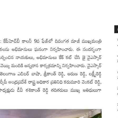
ల్లి): కేపీహెచ్‌బీ కాలనీ 9వ ఫేజ్‌లో దివంగత మాజీ ముఖ్యమంత్రి
వేడుకలను అభిమానులు ఘనంగా నిర్వహించారు. ఈ సందర్భంగా
లర్పించిన నాయకులు, అభిమానులు కేక్ కట్ చేసి జై వైఎస్సార్
య్యి మందికి అన్నదాన కార్యక్రమాన్ని నిర్వహించారు. వైఎస్సార్
 ఎడిటర్ బాషా, శ్రీకాంత్ రెడ్డి, అరుణ రెడ్డి, లక్ష్మీరెడ్డి
ీపీ ఆంధ్రప్రదేశ్ రాష్ట్ర అధికార ప్రతినిధి కరుమూరి వెంకట్ రెడ్డి,
ధ్యక్షుడు డీవీ శశికాంత్ రెడ్డి తదితరులు ముఖ్య అతిథులుగా