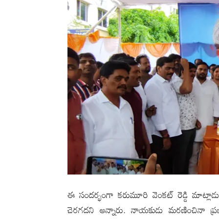
ఈ సందర్భంగా కరుమూరి వెంకట్ రెడ్డి మాట్లా
చెరగదని అన్నారు. నాయకుడు మరణించినా ప్రజల 