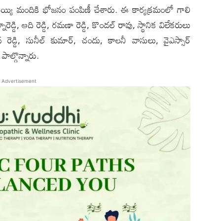
ెయ్యి మందికి భోజనం పంపిణీ చేశారు. ఈ కార్యక్రమంలో గాలి
చెన్నారెడ్డి, ఆది రెడ్డి, రమణా రెడ్డి, కొండల్ రావు, స్థానిక విలేకరులు
ివాస్ రెడ్డి, సునీల్ కుమార్, చందు, కాలనీ వాసులు, వైఎస్సార్
ల్గొన్నారు.
Advertisement