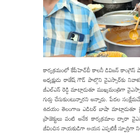
కార్యక్రమంలో కేపీహెచ్‌బీ కాలనీ డివిజన్ కాంగ్రెస్ పార
అధ్యక్షుడు రాజేష్ గౌడ్ పాల్గొని వైఎస్సార్‌కు నివా
జీఎల్‌ఎన్ రెడ్డి మాట్లాడుతూ ముఖ్యమంత్రిగా వైఎస్
గుర్తు చేసుకుంటున్నారని అన్నారు. పేదల సంక్షేమ
ఉదయం తెలంగాణ ఎడిటర్ బాషా మాట్లాడుతూ రైతుల 
ప్రాజెక్టులు వంటి అనేక కార్యక్రమాల ద్వారా వ
జీవించిన నాయకుడిగా ఆయన ఎప్పటికీ స్ఫూర్తిగా నిలు