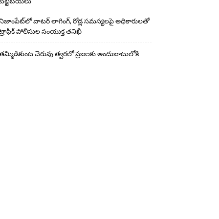
బట్టబయలు
నిజాంపేట్‌లో వాటర్ లాగింగ్, రోడ్ల సమస్యలపై అధికారులతో
ట్రాఫిక్ పోలీసుల సంయుక్త తనిఖీ
తమ్మిడికుంట చెరువు త్వరలో ప్రజలకు అందుబాటులోకి