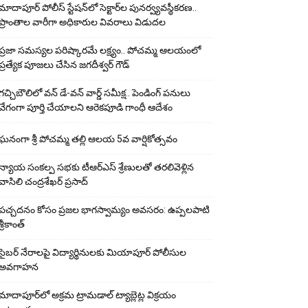
మాదాపూర్ పోలీస్‌ స్టేషన్‌లో సెక్టార్‌ల పునర్వ్యవస్థీకరణ..
ప్రాంతాల వారీగా అధికారుల వివరాలు విడుదల
ప్రజా సమస్యల పరిష్కారమే లక్ష్యం.. పోచమ్మ ఆలయంలో
ప్రత్యేక పూజలు చేసిన జగదీశ్వర్ గౌడ్
గచ్చిబౌలిలో వన్ డే-వన్ వార్డ్ సమీక్ష.. పెండింగ్ పనులు
వేగంగా పూర్తి చేయాలని ఆరెకపూడి గాంధీ ఆదేశం
ఘ‌నంగా శ్రీ పోచమ్మ త‌ల్లి ఆలయ 5వ వార్షికోత్సవం
న్యాయ సంక‌ల్ప స‌భ‌కు టీఆర్ఎస్ శ్రేణుల‌తో త‌ర‌లివెళ్లిన
వాసిలి చంద్ర‌శేఖ‌ర్ ప్ర‌సాద్
పచ్చదనం కోసం ప్రజల భాగస్వామ్యం అవసరం: ఉప్పలపాటి
శ్రీకాంత్
సైబర్ నేరాలపై విద్యార్థినులకు మియాపూర్ పోలీసుల
అవగాహన
మాదాపూర్‌లో అక్రమ ట్రామడాల్ ట్యాబ్లెట్ల విక్రయం