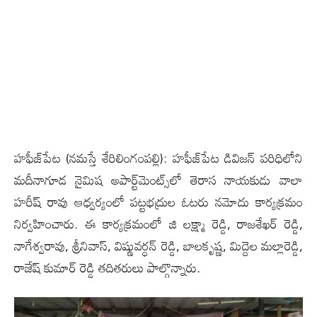
హ‌ఫీజ్‌పేట (న‌మ‌స్తే శేరిలింగంప‌ల్లి): హ‌ఫీజ్‌పేట డివిజ‌న్ ప‌రిధిలోని
మ‌దీనాగూడ నైమిష అపార్ట్‌మెంట్స్‌లో తెరాస నాయ‌కుడు వాలా
హ‌రీష్ రావు ఆధ్వ‌ర్యంలో ప‌ట్ట‌భ‌ద్రుల ఓట‌రు న‌మోదు కార్య‌క్ర‌మం
నిర్వ‌హించారు. ఈ కార్య‌క్ర‌మంలో జి లక్ష్మా రెడ్డి, రాజశేఖర్ రెడ్డి,
నాగేశ్వరావు, శ్రీనివాస్, విష్ణువర్ధన్ రెడ్డి, బాలకృష్ణ, మిద్దెల మల్లారెడ్డి,
రాజేష్ కుమార్ రెడ్డి త‌దిత‌రులు పాల్గొన్నారు.