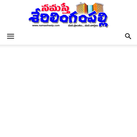
నమస్తే
శేరిలింగంపల్లి