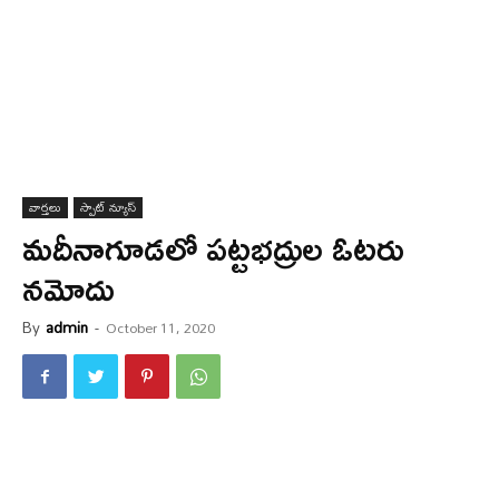
వార్త‌లు
స్పాట్ న్యూస్
మ‌దీనాగూడ‌లో ప‌ట్ట‌భ‌ద్రుల ఓట‌రు
న‌మోదు
By
admin
-
October 11, 2020