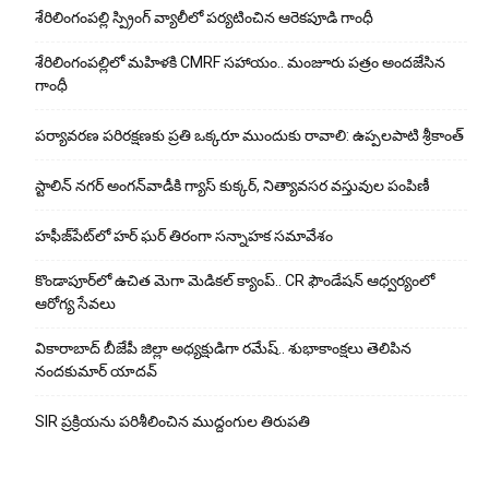
శేరిలింగంపల్లి స్ప్రింగ్ వ్యాలీలో పర్యటించిన ఆరెకపూడి గాంధీ
శేరిలింగంపల్లిలో మ‌హిళ‌కి CMRF స‌హాయం.. మంజూరు పత్రం అందజేసిన
గాంధీ
పర్యావరణ పరిరక్షణకు ప్రతి ఒక్కరూ ముందుకు రావాలి: ఉప్పలపాటి శ్రీకాంత్
స్టాలిన్ నగర్ అంగన్‌వాడీకి గ్యాస్ కుక్కర్, నిత్యావసర వస్తువుల పంపిణీ
హఫీజ్‌పేట్‌లో హర్ ఘర్ తిరంగా సన్నాహక సమావేశం
కొండాపూర్‌లో ఉచిత మెగా మెడికల్ క్యాంప్.. CR ఫౌండేషన్ ఆధ్వర్యంలో
ఆరోగ్య సేవలు
వికారాబాద్ బీజేపీ జిల్లా అధ్యక్షుడిగా రమేష్‌.. శుభాకాంక్షలు తెలిపిన
నందకుమార్ యాదవ్
SIR ప్రక్రియను పరిశీలించిన ముద్దంగుల తిరుపతి