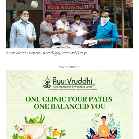
ఓట‌రు న‌మోదు ప‌త్రాల‌ను అంద‌జేస్తున్న వాలా హ‌రీష్ రావు
Advertisement