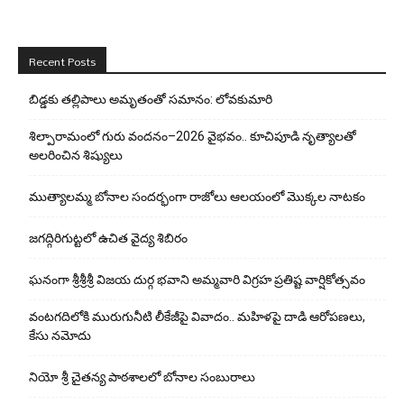
Recent Posts
బిడ్డ‌కు త‌ల్లిపాలు అమృతంతో స‌మానం: లోవ‌కుమారి
శిల్పారామంలో గురు వందనం–2026 వైభవం.. కూచిపూడి నృత్యాలతో
అలరించిన శిష్యులు
ముత్యాలమ్మ బోనాల సందర్భంగా రాజోలు ఆలయంలో మొక్కల నాటకం
జగద్గిరిగుట్టలో ఉచిత వైద్య శిబిరం
ఘనంగా శ్రీశ్రీశ్రీ విజయ దుర్గ భవాని అమ్మవారి విగ్రహ ప్రతిష్ట వార్షికోత్సవం
వంటగదిలోకి మురుగునీటి లీకేజీపై వివాదం.. మహిళపై దాడి ఆరోపణలు,
కేసు నమోదు
నియో శ్రీ చైతన్య పాఠశాలలో బోనాల సంబురాలు