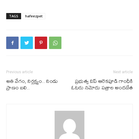
TAGS
hafeezpet
Previous article
Next article
అతి వేగం, నిర్ల‌క్ష్యం.. నిండు
ప్రభుత్వ విప్ ఆరెకపూడి గాంధీకి
ప్రాణం బ‌లి..
ఓట‌రు న‌మోదు ప‌త్రాల అంద‌జేత