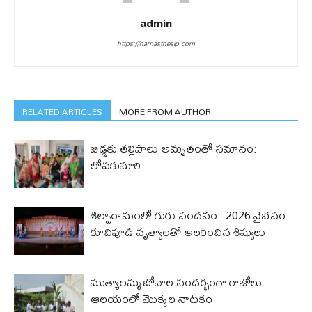
admin
https://namastheslp.com
RELATED ARTICLES
MORE FROM AUTHOR
బిడ్డ‌కు త‌ల్లిపాలు అమృతంతో స‌మానం:
లోవ‌కుమారి
శిల్పారామంలో గురు వందనం–2026 వైభవం..
కూచిపూడి నృత్యాలతో అలరించిన శిష్యులు
ముత్యాలమ్మ బోనాల సందర్భంగా రాజోలు
ఆలయంలో మొక్కల నాటకం