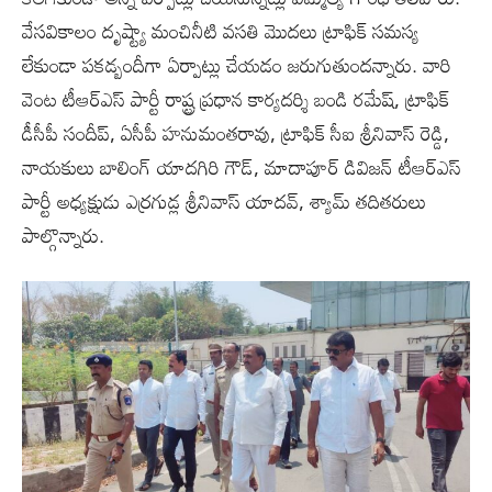
వేసవికాలం‌ దృష్ట్యా మంచినీటి‌ వసతి మొదలు ట్రాఫిక్ సమస్య
లేకుండా పకడ్బందీగా ఏర్పాట్లు చేయడం జరుగుతుందన్నారు. వారి
వెంట టీఆర్ఎస్ పార్టీ రాష్ట్ర ప్రధాన కార్యదర్శి బండి రమేష్, ట్రాఫిక్
డీసీపీ సందీప్, ఏసీపీ హనుమంతరావు, ట్రాఫిక్ సీఐ శ్రీనివాస్ రెడ్డి,
నాయకులు బాలింగ్ యాదగిరి గౌడ్, మాదాపూర్ డివిజన్ టీఆర్ఎస్
పార్టీ అధ్యక్షుడు ఎర్రగుడ్ల శ్రీనివాస్ యాదవ్, శ్యామ్ తదితరులు
పాల్గొన్నారు.