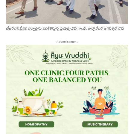
టీఆర్ఎస్ ప్లీనరీ ఏర్పాట్లను పరిశీలిస్తున్న ప్రభుత్వ విప్ గాంధీ, కార్పొరేటర్ జగదీశ్వర్ గౌడ్
Advertisement