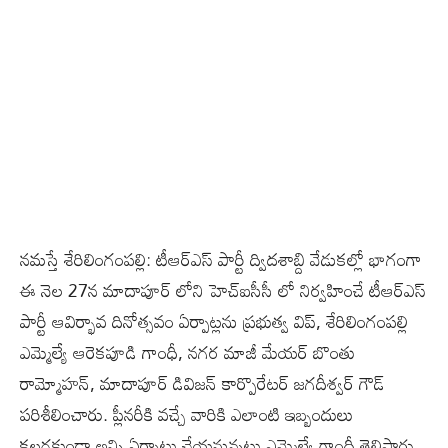
నమస్తే శేరిలింగంపల్లి: టీఆర్ఎస్ పార్టీ ద్విదశాబ్ది వేడుకల్లో భాగంగా
ఈ నెల 27న మాదాపూర్ లోని హెచ్ఐసీసీ లో నిర్వహించే టీఆర్ఎస్
పార్టీ ఆవిర్భావ దినోత్సవం ఏర్పాట్లను ప్రభుత్వ విప్, శేరిలింగంపల్లి
ఎమ్మెల్యే ఆరెకపూడి గాంధీ, నగర మాజీ మేయర్ బొంతు
రామ్మోహన్, మాదాపూర్ డివిజన్ కార్పొరేటర్ జగదీశ్వర్ గౌడ్
పరిశీలించారు. ప్లీనరీకి వచ్చే వారికి ఎలాంటి ఇబ్బందులు‌‌
కలగకుండా అన్ని ఏర్పాట్లు చేయనున్నట్లు ఎమ్మెల్యే గాంధీ తెలిపారు.