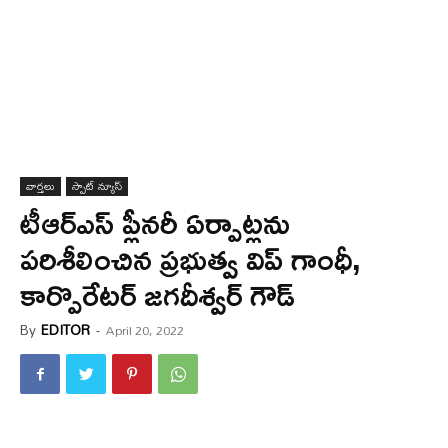
వార్త‌లు
స్పాట్ న్యూస్
టీఆర్ఎస్ ప్లీనరీ ఏర్పాట్లను
పరిశీలించిన ప్రభుత్వ విప్ గాంధీ,
కార్పొరేటర్ జగదీశ్వర్ గౌడ్
By
EDITOR
-
April 20, 2022