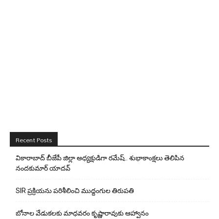
Recent Posts
వికారాబాద్ బీజేపీ జిల్లా అధ్యక్షుడిగా రమేష్‌.. శుభాకాంక్షలు తెలిపిన
నందకుమార్ యాదవ్
SIR ప్రక్రియను పరిశీలించి ముద్దంగుల తిరుపతి
బోనాల వేడుకలకు మాధవరం కృష్ణారావుకు ఆహ్వానం