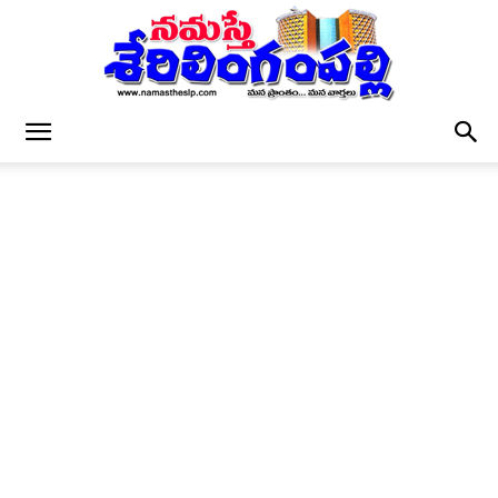
నమస్తే
శేరిలింగంపల్లి