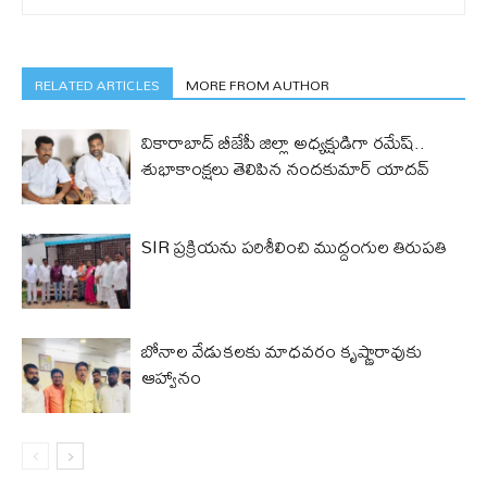
RELATED ARTICLES
MORE FROM AUTHOR
వికారాబాద్ బీజేపీ జిల్లా అధ్యక్షుడిగా రమేష్‌..
శుభాకాంక్షలు తెలిపిన నందకుమార్ యాదవ్
SIR ప్రక్రియను పరిశీలించి ముద్దంగుల తిరుపతి
బోనాల వేడుకలకు మాధవరం కృష్ణారావుకు
ఆహ్వానం