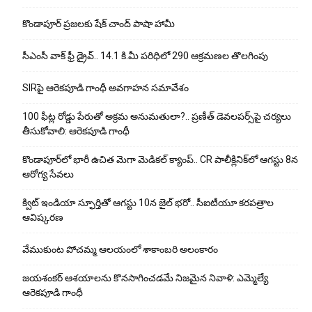
కొండాపూర్ ప్రజలకు షేక్ చాంద్ పాషా హామీ
సీఎంసీ వాక్ ఫ్రీ డ్రైవ్.. 14.1 కి.మీ పరిధిలో 290 ఆక్రమణల తొలగింపు
SIRపై ఆరెకపూడి గాంధీ అవగాహన సమావేశం
100 ఫీట్ల రోడ్డు పేరుతో అక్రమ అనుమతులా?.. ప్రణీత్ డెవలపర్స్‌పై చర్యలు
తీసుకోవాలి: ఆరెకపూడి గాంధీ
కొండాపూర్‌లో భారీ ఉచిత మెగా మెడికల్ క్యాంప్.. CR పాలీక్లినిక్‌లో ఆగస్టు 8న
ఆరోగ్య సేవలు
క్విట్ ఇండియా స్ఫూర్తితో ఆగస్టు 10న జైల్ భరో.. సీఐటీయూ కరపత్రాల
ఆవిష్కరణ
వేముకుంట పోచమ్మ ఆలయంలో శాకాంబరి అలంకారం
జయశంకర్ ఆశయాలను కొనసాగించడమే నిజమైన నివాళి: ఎమ్మెల్యే
ఆరెక‌పూడి గాంధీ