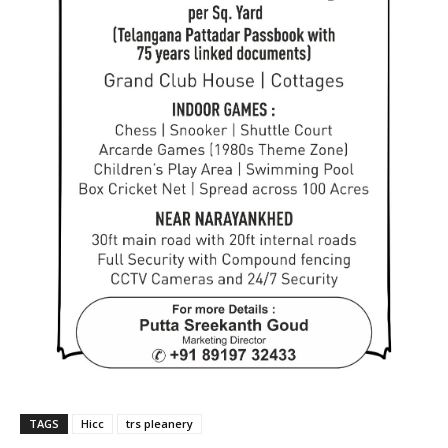
TAGS
Hicc
trs pleanery