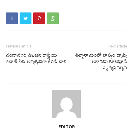
Previous article
Next article
చందానగర్ డివిజన్ రాష్ట్రీయ
శిల్పారామంలో భాస్కర్ డ్యాన్స్
శివాజీ సేన అధ్యక్షునిగా కిరణ్ చారి
అకాడమి కూచిపూడి
నృత్యప్రదర్శన
EDITOR