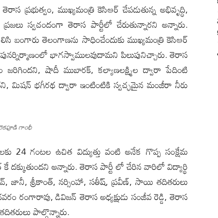
ెరాస ప్రభుత్వం, ముఖ్యమంత్రి కెసిఆర్ చేపడుతున్న అభివృద్ధి,
 ప్ర‌జ‌లు స్వచందంగా తెరాస పార్టీలో చేరుతున్నార‌ని అన్నారు.
ూ కలిసి బంగారు తెలంగాణను సాధించేందుకు ముఖ్యమంత్రి కెసిఆర్
ునర్నిర్మాణంలో భాగస్వాములవుదామని పిలుపునిచ్చారు. తెరాస
ం జరిగింద‌ని, షాదీ ముబారక్, కల్యాణలక్ష్మిల ద్వారా పేదింటి
ి, మిషన్ భగీరథ ద్వారా ఇంటింటికి స్వచ్ఛమైన మంజీరా నీరు
ఆరెక‌పూడి గాంధీ
లకు 24 గంట‌ల‌ ఉచిత విద్యుత్తు వంటి అనేక గొప్ప సంక్షేమ
 ద‌క్కుతుంద‌ని అన్నారు. తెరాస పార్టీ లో చేరిన వారిలో విద్యార్థి
, జానీ, శ్రీకాంత్, నర్సింహా, సతీష్, ప్రవీణ్, సాయి తదితరులు
రం రంగారావు, డివిజన్ తెరాస అధ్యక్షుడు సంజీవ రెడ్డి, తెరాస
తదితరులు పాల్గొన్నారు.