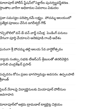
మాదాపూర్ పోలీస్‌ స్టేషన్‌లో సెక్టార్‌ల పునర్వ్యవస్థీకరణ..
ప్రాంతాల వారీగా అధికారుల వివరాలు విడుదల
ప్రజా సమస్యల పరిష్కారమే లక్ష్యం.. పోచమ్మ ఆలయంలో
ప్రత్యేక పూజలు చేసిన జగదీశ్వర్ గౌడ్
గచ్చిబౌలిలో వన్ డే-వన్ వార్డ్ సమీక్ష.. పెండింగ్ పనులు
వేగంగా పూర్తి చేయాలని ఆరెకపూడి గాంధీ ఆదేశం
ఘ‌నంగా శ్రీ పోచమ్మ త‌ల్లి ఆలయ 5వ వార్షికోత్సవం
న్యాయ సంక‌ల్ప స‌భ‌కు టీఆర్ఎస్ శ్రేణుల‌తో త‌ర‌లివెళ్లిన
వాసిలి చంద్ర‌శేఖ‌ర్ ప్ర‌సాద్
పచ్చదనం కోసం ప్రజల భాగస్వామ్యం అవసరం: ఉప్పలపాటి
శ్రీకాంత్
సైబర్ నేరాలపై విద్యార్థినులకు మియాపూర్ పోలీసుల
అవగాహన
మాదాపూర్‌లో అక్రమ ట్రామడాల్ ట్యాబ్లెట్ల విక్రయం