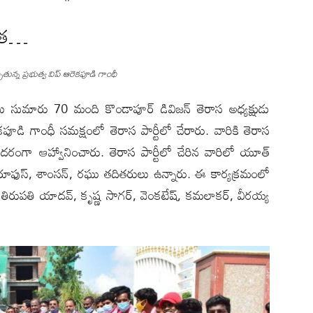
‌త‌…
తున్న ప్ర‌భుత్వ విప్ ఆరెక‌పూడి గాంధీ
 సుమారు 70 మంది కొండాపూర్ డివిజన్ తెరాస అధ్యక్షుడు
ెకపూడి గాంధీ సమక్షంలో తెరాస పార్టీలో చేరారు. వారికి తెరాస
ధీ సాదరంగా ఆహ్వానించారు. తెరాస పార్టీలో చేరిన వారిలో యూత్
ష్, రూఫుస్, శాంసన్, రఘు తదితరులు ఉన్నారు. ఈ కార్య‌క్ర‌మంలో
రుపతి యాదవ్, కృష్ణ సాగర్, వెంకటేష్, కమలాకర్, వీరయ్య