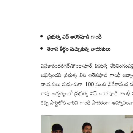
ప్ర‌భుత్వ విప్ ఆరెక‌పూడి గాంధీ
తెరాస తీర్థం పుచ్చుకున్న నాయకులు
వివేకానందనగర్/కొండాపూర్ (న‌మ‌స్తే శేరిలింగంప‌ల్లి)
ల‌భిస్తుంద‌ని ప్ర‌భుత్వ విప్ ఆరెక‌పూడి గాంధీ అన్న
నాయకులు సుమారుగా 100 మంది వివేకానంద నగర్
రావు ఆధ్వర్యంలో ప్రభుత్వ విప్ ఆరెకపూడి గాంధీ 
క‌ప్పి పార్టీలోకి వారిని గాంధీ సాదరంగా ఆహ్వానించ