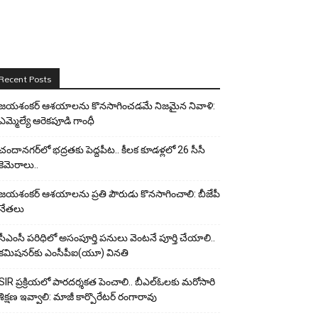
Recent Posts
జయశంకర్ ఆశయాలను కొనసాగించడమే నిజమైన నివాళి:
ఎమ్మెల్యే ఆరెక‌పూడి గాంధీ
చందానగర్‌లో భద్రతకు పెద్దపీట.. కీలక కూడళ్లలో 26 సీసీ
కెమెరాలు..
జయశంకర్ ఆశయాలను ప్రతి పౌరుడు కొనసాగించాలి: బీజేపీ
నేతలు
సీఎంసీ పరిధిలో అసంపూర్తి పనులు వెంటనే పూర్తి చేయాలి..
కమిషనర్‌కు ఎంసీపీఐ(యూ) వినతి
SIR ప్రక్రియలో పారదర్శకత పెంచాలి.. బీఎల్ఓలకు మరోసారి
శిక్షణ ఇవ్వాలి: మాజీ కార్పొరేటర్ రంగారావు