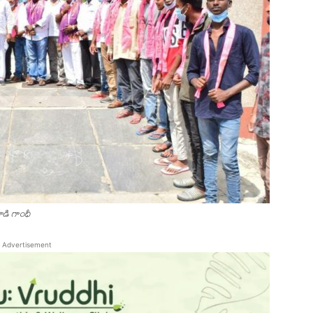
ూడి గాంధీ
Advertisement