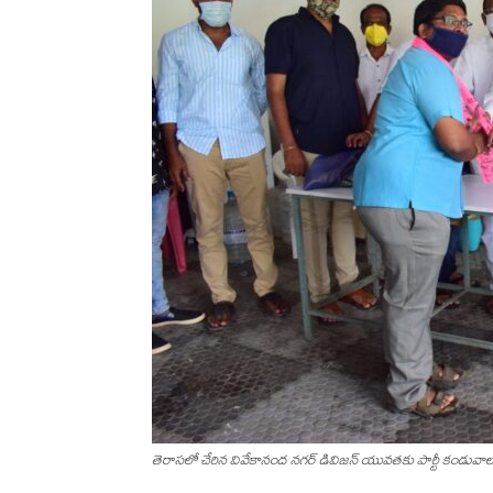
తెరాస‌లో చేరిన వివేకానంద న‌గ‌ర్ డివిజ‌న్ యువ‌త‌కు పార్టీ కండువాలు 