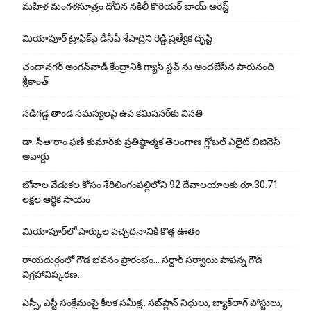
మహిళ మంగళసూత్రం దోచిన నకిలీ కొరియర్ బాయ్ అరెస్ట్
మియాపూర్ ట్రాఫిక్‌పై డీసీపీ శేషాద్రిని రెడ్డి ప్రత్యేక దృష్టి
చందానగర్ అంగన్‌వాడీ కేంద్రానికి గ్యాస్ స్టవ్ ను అందజేసిన పారునంది
శ్రీకాంత్
నడిగడ్డ తాండ సమస్యలపై ఉప కమిషనర్‌కు వినతి
డా. సీతారాం ఫణి కుమార్‌కు ప్రతిష్ఠాత్మక తెలంగాణ గ్లోబల్ ఎలైట్ బిజినెస్
అవార్డు
బోనాల వేడుకల కోసం శేరిలింగంపల్లిలోని 92 దేవాలయాలకు రూ.30.71
లక్షల ఆర్థిక సాయం
మియాపూర్‌లో పార్కుల పచ్చదనానికి కొత్త ఊతం
రాయదుర్గంలో గౌడ భవనం ప్రారంభం… సర్దార్ సర్వాయి పాపన్న గౌడ్
విగ్రహావిష్కరణ…
ఎస్సీ, ఎస్టీ సంక్షేమంపై కీలక సమీక్ష.. సబ్‌ప్లాన్ నిధులు, బ్యాక్‌లాగ్ పోస్టులు,