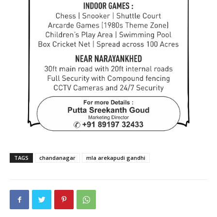
TAGS
chandanagar
mla arekapudi gandhi