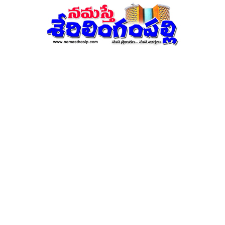
నమస్తే
శేరిలింగంపల్లి