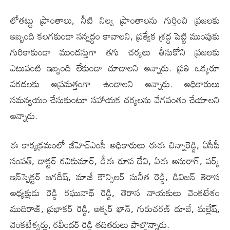
లోతట్టు ప్రాంతాలు, నీటి నిల్వ ప్రాంతాలను గుర్తించి ప్రజలకు
ఇబ్బంది కల‌గ‌కుండా సన్నద్ధం కావాలని, ప్రత్యేక శ్రద్ధ పెట్టి ముంపుకు
గురికాకుండా ముందస్తుగా తగు చర్యలు తీసుకోని ప్రజలకు
ఎటువంటి ఇబ్బంది లేకుండా చూడాలని అన్నారు. ప్రతి ఒక్కరూ
వ‌ర‌ద‌లకు అప్రమత్తంగా ఉండాలని అన్నారు. అధికారులు
సమన్వయం చేసుకుంటూ సహాయక చర్యలను వేగవంతం చేయాలని
అన్నారు.
ఈ కార్యక్రమంలో జీహెచ్ఎంసీ అధికారులు ఈఈ చిన్నారెడ్డి, ఏసీపీ
సంపత్, డాక్టర్ రవికుమార్, డీఈ రూప దేవి, ఏఈ అనురాగ్, వర్క్
ఇన్‌స్పెక్టర్ జగదీష్, మాజీ కౌన్సిలర్ సునీత రెడ్డి, డివిజన్ తెరాస
అధ్యక్షుడు రెడ్డి రఘునాథ్ రెడ్డి, తెరాస నాయకులు వెంకటేశం
ముదిరాజ్, ప్రభాకర్ రెడ్డి, అక్బర్ ఖాన్, గురుచరణ్ దూబే, మల్లేష్,
వెంకటేశ్వర్లు, రవీందర్ రెడ్డి తదితరులు పాల్గొన్నారు.