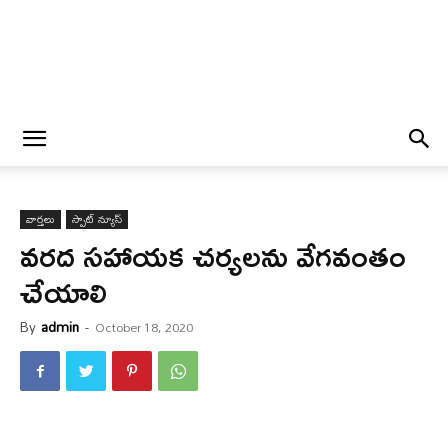
వార్త‌లు
స్పాట్ న్యూస్
వ‌ర‌ద స‌హాయ‌క చ‌ర్య‌ల‌ను వేగ‌వంతం
చేయాలి
By
admin
-
October 18, 2020