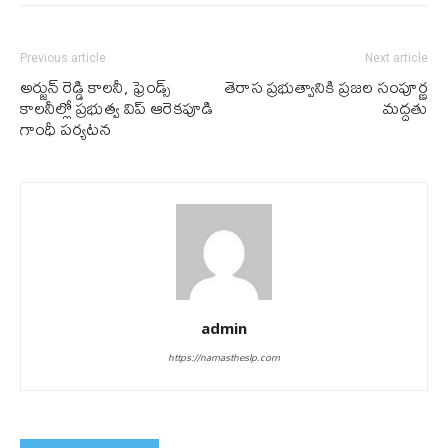
Previous article
Next article
అర్జున్ రెడ్డి కాల‌నీ, ఫ్రెండ్స్
తెరాస ప్ర‌భుత్వానికి ప్ర‌జ‌ల సంపూర్ణ
కాల‌నీల్లో ప్రభుత్వ విప్ ఆరెకపూడి
మ‌ద్ద‌తు
గాంధీ ప‌ర్య‌ట‌న
admin
https://namastheslp.com