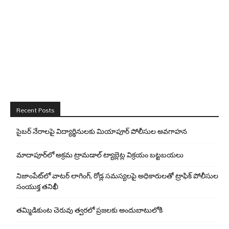
Recent Posts
సైబర్ నేరాలపై విద్యార్థినులకు మియాపూర్ పోలీసుల అవగాహన
మాదాపూర్‌లో అక్రమ ట్రామడాల్ ట్యాబ్లెట్ల విక్రయం బట్టబయలు
నిజాంపేట్‌లో వాటర్ లాగింగ్, రోడ్ల సమస్యలపై అధికారులతో ట్రాఫిక్ పోలీసుల
సంయుక్త తనిఖీ
తమ్మిడికుంట చెరువు త్వరలో ప్రజలకు అందుబాటులోకి