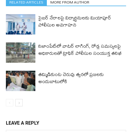
RELATED ARTICLES
MORE FROM AUTHOR
సైబర్ నేరాలపై విద్యార్థినులకు మియాపూర్
పోలీసుల అవగాహన
నిజాంపేట్‌లో వాటర్ లాగింగ్, రోడ్ల సమస్యలపై
అధికారులతో ట్రాఫిక్ పోలీసుల సంయుక్త తనిఖీ
తమ్మిడికుంట చెరువు త్వరలో ప్రజలకు
అందుబాటులోకి
LEAVE A REPLY