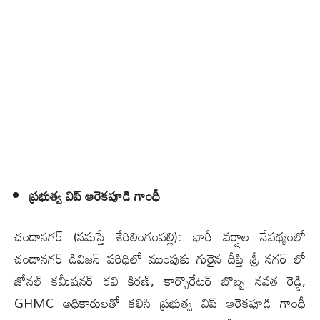
ప్రభుత్వ విప్ ఆరెకపూడి గాంధీ
చందాన‌గ‌ర్ (న‌మ‌స్తే శేరిలింగంప‌ల్లి): భారీ వ‌ర్షాల నేప‌థ్యంలో
చందాన‌గ‌ర్ డివిజన్ ప‌రిధిలో ముంపుకు గురైన దీప్తి శ్రీ నగర్ లో
జోనల్ కమీషనర్ రవి కిరణ్, కార్పొరేటర్ బొబ్బ నవత రెడ్డి,
GHMC అధికారులతో కలిసి ప్రభుత్వ విప్ ఆరెకపూడి గాంధీ