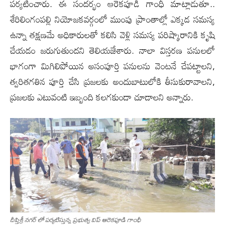
ప‌ర్య‌టించారు. ఈ సందర్భం ఆరెకపూడి గాంధీ మాట్లాడుతూ..
శేరిలింగంపల్లి నియోజకవర్గంలో ముంపు ప్రాంతాల్లో ఎక్కడ సమస్య
ఉన్నా తక్షణమే అధికారులతో కలిసి వెళ్లి సమస్య పరిష్కారానికి కృషి
చేయడం జరుగుతుందని తెలియజేశారు. నాలా విస్తరణ పనులలో
భాగంగా మిగిలిపోయిన అసంపూర్తి పనులను వెంటనే చేపట్టాలని,
త్వరితగతిన పూర్తి చేసి ప్రజలకు అందుబాటులోకి తీసుకురావాలని,
ప్రజలకు ఎటువంటి ఇబ్బంది కలగకుండా చూడాలని అన్నారు.
దీప్తిశ్రీ నగర్ లో ప‌ర్య‌టిస్తున్న ప్రభుత్వ విప్ ఆరెకపూడి గాంధీ